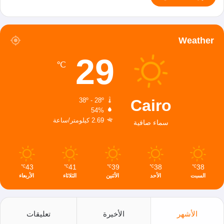
Weather
29
℃
Cairo
38º - 28º
54%
2.69 كيلومتر/ساعة
سماء صافية
43
41
39
38
38
℃
℃
℃
℃
℃
السبت
الأحد
الأثنين
الثلاثاء
الأربعاء
الأشهر
الأخيرة
تعليقات