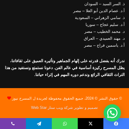
ذ. السر السيد – السودان
أ.د. عصام الدين أبو العلا – مصر
ذ. سامي الزهراني – السعودية
أ.د. سليم عجاج – سوريا
د. محمد الخطيب – مصر
د. مهند العميدي – العراق
أ.د. ياسمين فراج – مصر
ندرك أنه بفضل قدرته على إلهام الجماهير وتأثيره العميق على ثقافاتنا،
يظل المسرح ركيزة أساسية في عالم الفن. دعونا نستمتع ونستفيد من هذا
التراث الثقافي الرائع وندعم دوره المهم في إثراء حياتنا.
© حقوق النشر © 2024، جميع الحقوق محفوظة لجريدة ل المسرح نيوز
تصميم و تطوير شركة ويب ستار Web Star