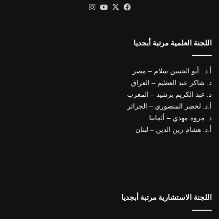
X
فيسبوك
يوتيوب
انستقرام
اللجنة العلمية مرتبة أبجديا
أ.د . أبو الحسن سلام – مصر
د. شاكر عبد العظيم – العراق
د. عبد الكريم برشيد – المغرب
أ.د. لخضر المنصوري – الجزائر
د. مروة مهدي – ألمانيا
أ.د. هشام زين الدين – لبنان
اللجنة الاستشارية مرتبة أبجديا