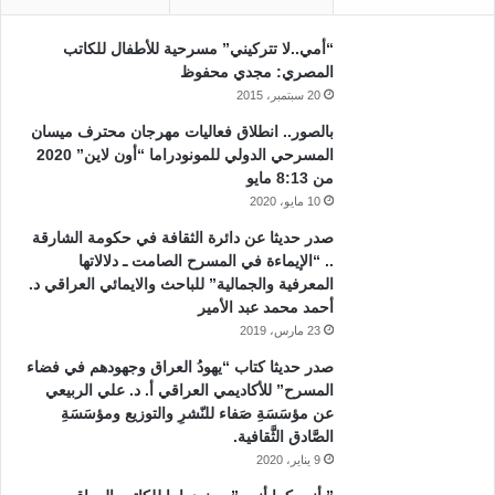
“أمي..لا تتركيني” مسرحية للأطفال للكاتب
المصري: مجدي محفوظ
20 سبتمبر، 2015
بالصور.. انطلاق فعاليات مهرجان محترف ميسان
المسرحي الدولي للمونودراما “أون لاين” 2020
من 8:13 مايو
10 مايو، 2020
صدر حديثا عن دائرة الثقافة في حكومة الشارقة
.. “الإيماءة في المسرح الصامت ـ دلالاتها
المعرفية والجمالية” للباحث والايمائي العراقي د.
أحمد محمد عبد الأمير
23 مارس، 2019
صدر حديثا كتاب “يهودُ العراق وجهودهم في فضاء
المسرح” للأكاديمي العراقي أ. د. علي الربيعي
عن مؤسَسَةِ صَفاء للنّشرِ والتوزيع ومؤسَسَةِ
الصَّادق الثَّقافية.
9 يناير، 2020