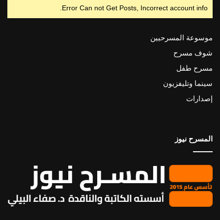
Error Can not Get Posts, Incorrect account info.
موسوعة المسرحيين
شوف مسرح
مسرح طفل
سينما وتليفزيون
إصدارات
المسرح نيوز