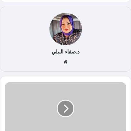
د.صفاء البيلي
موق
ع
الوي
ب