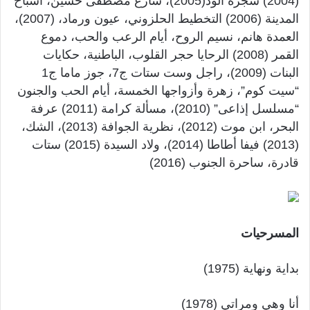
(2004) شجرة الود(2005)، شارع مصطفى حسين، أشباح
المدينة (2006) التخطيط الحلزوني، عيون ورماد، (2007)،
العمدة هانم، نسيم الروح، أيام الرعب والحب، دموع
القمر (2008) الرحايا حجر القلوب، الباطنية، حكايات
البنات (2009)، راجل وست ستات ج7، جوز ماما ج1
“سيت كوم”، زهرة وأزواجها الخمسة، أيام الحب والجنون
“مسلسل إذاعى” (2010)، مسألة كرامة (2011) عرفة
البحر، ابن موت (2012)، نظرية الجوافة (2013)، الشك،
(2013) فيفا أطاطا (2014)، ولاد السيدة (2015) ستات
قادرة، ساحرة الجنوب (2016)
المسرحيات
بداية ونهاية (1975)
أنا وهي ومراتي (1978)