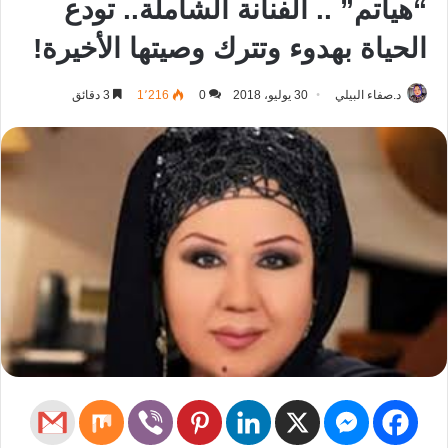
“هياتم” .. الفنانة الشاملة.. تودع
الحياة بهدوء وتترك وصيتها الأخيرة!
د.صفاء البيلي
30 يوليو، 2018
0
1٬216
3 دقائق