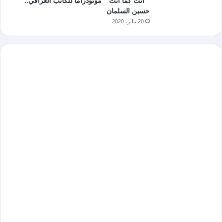
” أنت كما أنت ” مونودراما للكاتب العراقي..
حسين السلمان
20 يناير، 2020