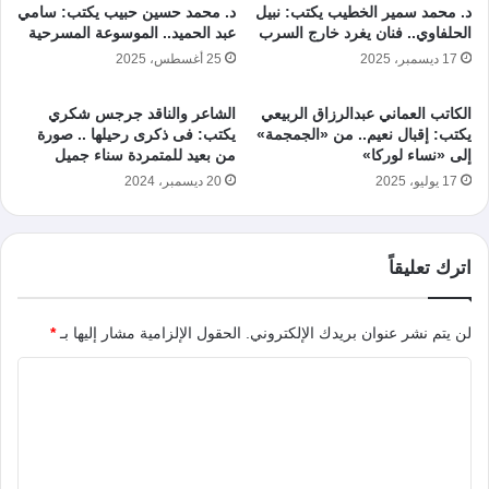
د. محمد سمير الخطيب يكتب: نبيل
د. محمد حسين حبيب يكتب: سامي
الحلفاوي.. فنان يغرد خارج السرب
عبد الحميد.. الموسوعة المسرحية
17 ديسمبر، 2025
25 أغسطس، 2025
الكاتب العماني عبدالرزاق الربيعي
الشاعر والناقد جرجس شكري
يكتب: إقبال نعيم.. من «الجمجمة»
يكتب: فى ذكرى رحيلها .. صورة
إلى «نساء لوركا»
من بعيد للمتمردة سناء جميل
17 يوليو، 2025
20 ديسمبر، 2024
اترك تعليقاً
لن يتم نشر عنوان بريدك الإلكتروني.
الحقول الإلزامية مشار إليها بـ
*
ا
ل
ت
ع