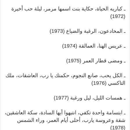
ـ كباريه الحياة، حكاية بنت اسمها مرمر، ليلة حب أخيرة
(1972)
ـ المخادعون، الرغبة والضياع (1973)
ـ عريس الهنا، العمالقة (1974)
ـ ومضى قطار العمر (1975)
ـ الكل يحب، صانع النجوم، حكمتك يا رب، العاشقات، ملك
التاكسي (1976)
ـ همسات الليل، ليل ورغبة (1977)
ـ ابتسامة واحدة تكفي، انتبهوا أيها السادة، سكة العاشقين،
شقة وعروسة يارب، أحلى أيام العمر، وراء الشمس
(1978)