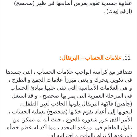
عقابية جسدية تقوم بغرس أصابعها فى ظهر (صحصح)
(إرفع إيدك) .
علامات الحساب – البرتقال:
تتضافر مع كراسة الواجب علامات الحساب ، التى جسدها
فى تكوين يتحرك و يغنى مبرزاً علامات الجمع و الطرح ،
و هى العلامات الأساسية التى تبنى عليها مبادئ الحساب
فى المرحلة العمرية التى يمر بها صحصح ، و قد استغل
(جاهين) فاكهة البرتقال بلونها الجاذب لعين الطفل ،
ليحولها إلى أعداد يقوم خلالها (صحصح) بعملية الحساب ،
الأمر الذى عزز شعوره بالجوع ، حيث أنه لم يتمكن من
تناول الطعام فى موعده المحدد ، مما أكد له عظم خطأه
فى عدم الالتزام بالوقت و احترامه له .