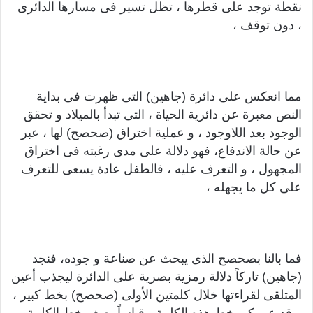
نقطة توجد على قطرها ، تظل تسير فى مسارها الدائرى
، دون توقف ،
مما انعكس على دائرة (جاهين) التى ظهرت فى بداية
النص معبرة عن دائرية الحياة ، التى تبدأ بالميلاد و تحقق
الوجود بعد اللاوجود ، و عملية اختراق (صحصح) لها ، عبر
عن حالة الاندفاع، فهو دلالة على مدى رغبته فى اختراق
المجهول ، و التعرف عليه ، فالطفل عادة يسعى للتعرف
على كل ما يجهله ،
فما بالنا بصحصح الذى يبحث عن صناعة و جوده، فنجد
(جاهين) تاركاً دلالة رمزية بصرية على الدائرة ليجذب أعين
المتلقى لقراءتها خلال كلمتين الأولى (صحصح) بخط كبير ،
و قد عبر كبر خط هذه الكلمة ، قياساً بصغر خط الكلمة