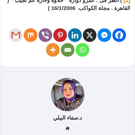
[2]
) انظر فى : عمرو دوارة ” حلاوة وحارة عم نجيب ” (
القاهرة . مجلة الكواكب 16/1/2006 )
د.صفاء البيلي
موق