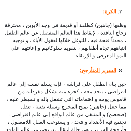
الكرة:
وظفها (جاهين) كطلقة أو قذيفة فى وجه الأبوين ، مخترقة
زجاج النافذة ، لإيقاظ هذا العالم المنفصل عن عالم الطفل
، محدثاً فتحة فيه ، للتوغل خلالها لعقول الأباء ، و توجيه
انتباههم تجاه أطفالهم ، لتقويم سلوكاتهم و إعانتهم على
النمو المعرفى و الإرتقاء .
السرير المتأرجح:
حين ينام الطفل على فراشه ، فإنه يسلم نفسه إلى عالم
افتراضى ، يتحد معه ، كجزء منه يشكل مفرداته من
قاموس يومه و اهتماماته التى تشغل باله و تسيطر عليه ،
مما جعل (جاهين) يمنح المخرج وسيلة تقنية ، تنقل
(صحصح) و المتلقى من عالم الواقع إلى عالم افتراضى ،
تجتمع فيه الأضداد و تتحد ، و يستوعب العقل اللامعقول ،
فأرجحة السرير ، هى حالة انتقال تدريجى من عالم الواقع