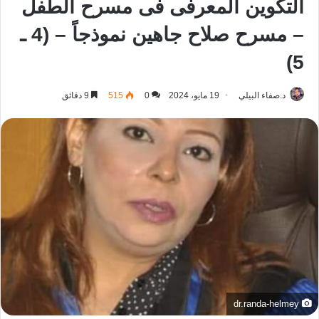
التكوين المعرفى فى مسرح الطفل
– مسرح صلاح جاهين نموذجاً – (4 ـ
5)
د.صفاء البيلي
19 مايو، 2024
0
515
9 دقائق
dr.randa-helmey