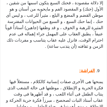
إلا دلالة مقصودة ، فحنك السبع يتكون اسمها من شقين ،
الأول (حنك) و المقصود الفم و مايحويه من أسنان و هو
موطن القضم و المضغ و البلع ، مثيراً للرعب ، و ليس أى
حنك ، إنما حنك السبع ، و السبع من الحيوانات المفترسة
المثيرة للرهبة و الخوف ، و قد وظفها (جاهين) أستاذاً قوياً
عنيفاً ، يطبق العقاب على المهمل جراء إهماله فى عدم
احترام الوقت، فانزل عليه عقاب يتناسب و مفردات ذلك
الزمن و ثقافته (أن يتذنب ساعة) .
الفراشة:
يمنحها هى الأخرى صفات إنسانية كالكلام ، مستغلاً فيها
فكرة الحرية و الإنطلاق ، موظفها فى حالة الشغب الذى
ينتاب الطفل فى أثناء اللعب ، و قد أظهرها فى وقت
عقاب أستاذ النبات لصحصح ، مبرزاً فكرة حرية الحركة و
الانطلاق و مدى أهميتها فى حياة الطفل ، و معادلها