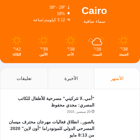
Cairo
38º - 29º
19%
3.12 كيلومتر/ساعة
سماء صافية
42
39
38
38
38
℃
℃
℃
℃
℃
الجمعة
السبت
الأحد
الأثنين
الثلاثاء
الأشهر
الأخيرة
تعليقات
“أمي..لا تتركيني” مسرحية للأطفال للكاتب
المصري: مجدي محفوظ
20 سبتمبر، 2015
بالصور.. انطلاق فعاليات مهرجان محترف ميسان
المسرحي الدولي للمونودراما “أون لاين” 2020
من 8:13 مايو