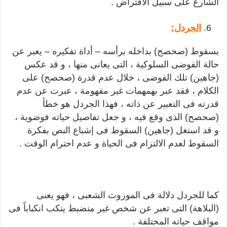
الشارع على سبيل الافتراض .
الجردل:
بسقوط (صحصح) بداخله برأسه – أداة تفكيره – يعبر عن
حالة الفوضى السلوكية ، التى يعانى منها ، و قد عكس
(جاهين) تلك الفوضى ، خلال عدم قدرة (صحصح) على
الكلام ، فقد عبر بهمهمات غير مفهومة ، عبرت عن عدم
قدرته فى التعبير عن ذاته ، فهذا الجردل هو خطأ
(صحصح) الذى وقع فيه ، و جعل تفاصيل حياته فوضوية ،
و قد استغل (جاهين) السقوط فى إشباع النص بفكرة
السقوط لعدم الالتزام فى الحياة و عدم احترام الوقت .
كما للجردل دلالة فى الموروث الشعبى ، فهو يعنى
(البلاهة) التى تعبر عن شخص غير منضبط ينكب انكباباً فى
مواقف حياته المختلفة .