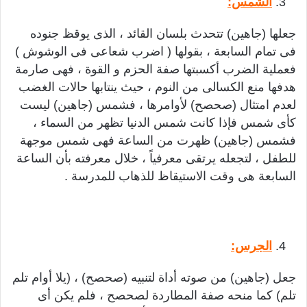
الشمس:
جعلها (جاهين) تتحدث بلسان القائد ، الذى يوقظ جنوده
فى تمام السابعة ، بقولها ( اضرب شعاعى فى الوشوش )
فعملية الضرب أكسبتها صفة الحزم و القوة ، فهى صارمة
هدفها منع الكسالى من النوم ، حيث ينتابها حالات الغضب
لعدم امتثال (صحصح) لأوامرها ، فشمس (جاهين) ليست
كأى شمس فإذا كانت شمس الدنيا تظهر من السماء ،
فشمس (جاهين) ظهرت من الساعة فهى شمس موجهة
للطفل ، لتجعله يرتقى معرفياً ، خلال معرفته بأن الساعة
السابعة هى وقت الاستيقاظ للذهاب للمدرسة .
الجرس:
جعل (جاهين) من صوته أداة لتنبيه (صحصح) ، (يلا أوام تلم
تلم) كما منحه صفة المطاردة لصحصح ، فلم يكن أى