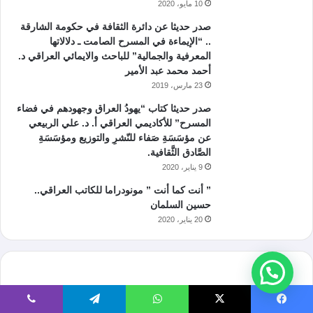
10 مايو، 2020
صدر حديثا عن دائرة الثقافة في حكومة الشارقة
.. “الإيماءة في المسرح الصامت ـ دلالاتها
المعرفية والجمالية” للباحث والايمائي العراقي د.
أحمد محمد عبد الأمير
23 مارس، 2019
صدر حديثا كتاب “يهودُ العراق وجهودهم في فضاء
المسرح” للأكاديمي العراقي أ. د. علي الربيعي
عن مؤسَسَةِ صَفاء للنّشرِ والتوزيع ومؤسَسَةِ
الصَّادق الثَّقافية.
9 يناير، 2020
” أنت كما أنت ” مونودراما للكاتب العراقي..
حسين السلمان
20 يناير، 2020