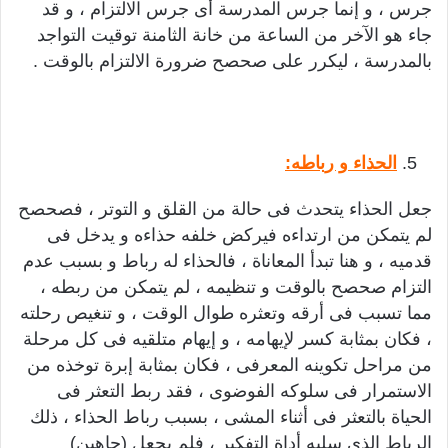
جرس ، و إنما جرس المدرسة أى جرس الالتزام ، و قد
جاء هو الآخر من الساعة من خانة الثامنة توقيت التواجد
بالمدرسة ، ليكرر على صحصح ضرورة الالتزام بالوقت .
الحذاء و رباطه:
جعل الحذاء يتحدث فى حالة من القلق و التوتر ، فصحصح
لم يتمكن من ارتداءه فيركض خلفه حذاءه و يدخل فى
قدميه ، و هنا تبدأ المعاناة ، فالحذاء له رباط و بسبب عدم
التزام صحصح بالوقت و تنظيمه ، لم يتمكن من ربطه ،
مما تسبب فى أرقه وتعثره طوال الوقت ، و تنغيص رحلته
، فكان بمثابة كسر لإيهامه ، و إيهام متلقيه فى كل مرحلة
من مراحل تكوينه المعرفى ، فكان بمثابة إبرة توخذه من
الاستمرار فى سلوكه الفوضوى ، فقد ربط التعثر فى
الحياة بالتعثر فى أثناء المشى ، بسبب رباط الحذاء ، ذلك
الرباط الذى سلبه أداة التفكير ، فلم يجعل (جاهين)