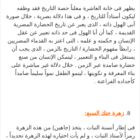
يظهر فى خانة العاشرة معلناً حصة التاريخ فقد وظفه
ليكون أستاذاً للتاريخ ، و فى هذا دلالة بصرية ، خلال صورة
أبى الهول ذاته ، الذى يعبر عن تاريخ الحضارة المصرية
القديمة ، كما أن أبا الهول فى حد ذاته تعبير عن عقل
الإنسان و حكمته و علمه ، التى اعتز به القدماء المصريين
، رابطاً مفهوم الحضارة / التاريخ بالزمن ، الذى يجب أن
يستغل فى البناء و التعمير ، ليتمكن الإنسان من صنع
حضارة صامدة عبر الزمن . خلال دلالة غير مباشرة على
بناء المعرفة و تكوينها ، لينمو الطفل نمواً سليماً صامداً
كأجداده الفراعنة .
زهرة حنك السبع:
فى إطار أنسنة النبات ، يتخذ (جاهين) من هذه الزهرة
رمزاً لأستاذ النبات ، و لم يأت اختياره لهذه الزهرة تحديداً ،