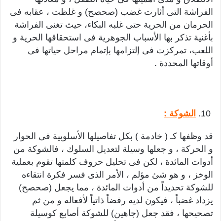
الفراشة التى أثارت غضب (صحصح) و غلظت ، عقابه فى
الحرمان من الحرية حتى غلبه البكاء، حيث تغنى الفراشة
بأغنية تذكر بها الأسباب الجوهرية فى استحقاقها الحرية و
اللعب، تمركزت فى إلتزامها بإتمام مراحل حياتها فى
أوقاتها المحددة .
الشوكة :
قد وظفها كـ ( خادمة ) بكل تفاصيلها الأسلوبية فى الحوار
و الحركة ، و جعلها وسيلة لتعديل السلوك ، فالشوكة من
أدوات المائدة ، لكن فى تحليل حروف كلمتها تقوم بعملية
الوخز ، و هو شئ مؤلم ، الأمر الذى فسر فكرة انتقاءه
للشوكة تحديداً من أدوات المائدة ، مما يجعل (صحصح)
يزداد غضباً ، فيكون لديه رفضاً ذاتياً لأفعاله و من ثم
تصحيحها ، فقد جعل (جاهين) للشوكة أصابع كوسيلة