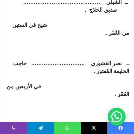
ــ الشبلي …………………………………….
صديق الحلاج .
شيخ في الستين
من العُمْر .
ــ نصر القشوري ………………………… حاجب
الخليفة المُقتدِر .
في الأربعين مِن
العُمْر .
ــ ابن عفيف …………………………
.
………..
حارس السجن .