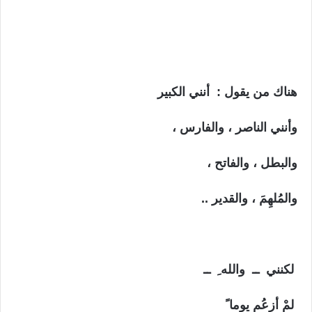
هناك من يقول : أنني الكبير
وأنني الناصر ، والفارس ،
والبطل ، والفاتح ،
والمُلهِمَ ، والقدير ..
لكنني ــ والله ِ ــ
لمْ أزعُم يوما ً