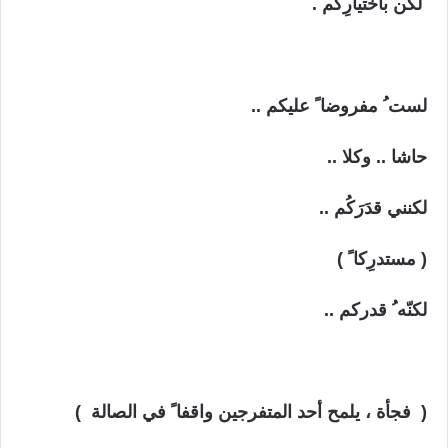
لكن باختيارِكم .
لست ُ مفروضا ً عليكم ..
حاشا .. وكلا ..
لكنني قدَرَكُم ..
( مستدرِكا ً )
لكنّه ُ قدركم ..
( فجأة ، يلمح أحد المتفرجين واقفا ً في الصالة )