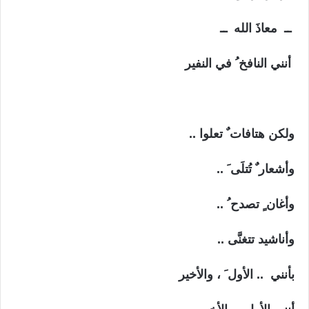
ــ معاذَ الله ــ
أنني النافخ ُ في النفير
ولكن هتافات ٌ تعلوا ..
وأشعار ٌ تُتلَى َ ..
وأغان ٍ تصدح ُ ..
وأناشيد تتغنَّى ..
بأنني .. الأول َ ، والأخير