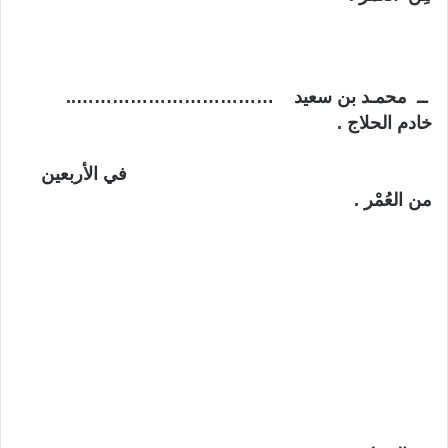
ــ محمـد بن سعيد ……………………………..
خادم الحلاج .
في الأربعين
من العُمْر .