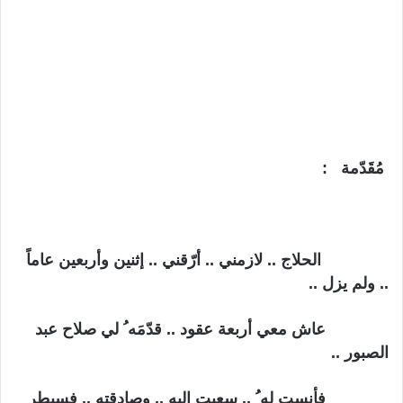
مُقَدّمة :
الحلاج .. لازمني .. أرّقني .. إثنين وأربعين عاماً
.. ولم يزل ..
عاش معي أربعة عقود .. قدّمَه ُ لي صلاح عبد
الصبور ..
فأنست له ُ .. سعيت إليه .. وصادقته .. فسيطر