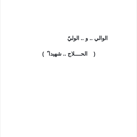
الوالي .. و .. الوليّ
(
الحــــلاج .. شهيدا ً )