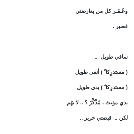
وعُـمْـر كل من يعارضني
قصير .
ساقي طويل ..
( مستدرِكا ً ) أنفى طويل
( مستدرِكا ً ) يدي طويل
يدي مؤنث ، مُذَّكَّرْ ؟ .. لا يهُم
لكن .. قبضتي حرير ..