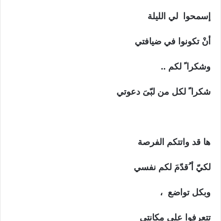
إسمحوا لي الليلة
أنْ تكونوا في ضيافتي
وشكرا ً لكم ..
شكرا ً لكل من لبّىَ دعوتي
ها قد واتتكم الفرصة
لكيّ أ ُقدّمَ لكم نفسي
وبكل تواضع ،
تتعرفوا على مكانتي