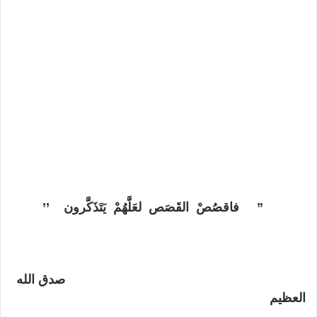
”
فاقصُصْ القَصَص لعَلَّهُمْ يَتَذَكَّرون
’’
صدق الله
العظيم