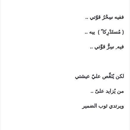
ففيه سِحْرُ قوّتي ..
( مُستَدْرِكا ً ) ييه ..
فيه ِ سِرُّ قوَّتي ..
لكن يُنَغِّص عليّ عيشتي
من يُزايد علىّ ..
ويرتدي ثوب الضمير