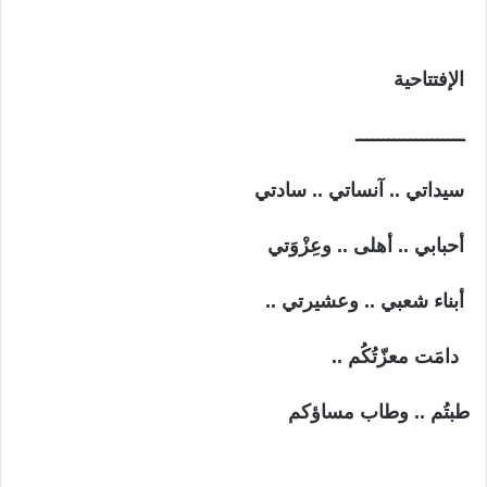
الإفتتاحية
ــــــــــــــــــــ
سيداتي .. آنساتي .. سادتي
أحبابي .. أهلى .. وعِزْوَتي
أبناء شعبي .. وعشيرتي ..
دامَت معزّتُكُم ..
طبتُم .. وطاب مساؤكم