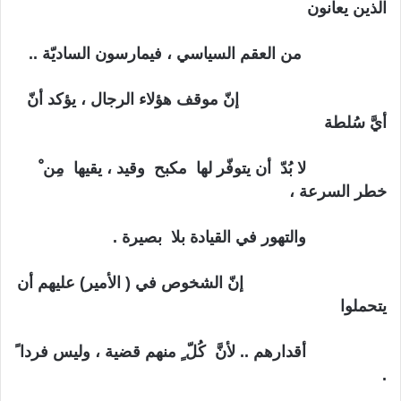
الذين يعانون
من العقم السياسي ، فيمارسون الساديّة ..
إنّ موقف هؤلاء الرجال ، يؤكد أنّ
أيَّ سُلطة
لا بُدّ أن
يتوفّر لها مكبح وقيد ، يقيها مِن ْ
خطر السرعة ،
والتهور في القيادة بلا
بصيرة .
إنّ الشخوص في ( الأمير) عليهم أن
يتحملوا
أقدارهم .. لأنَّ
كُلّ ٍ منهم قضية ، وليس فردا ً
.