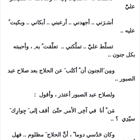
عليّْ
أسَـرَني .. أجهدني .. أرعبني .. أبكاني .. وبكيت ُ
عليه ..
تسلّط عليّْ .. تملّكني .. تعلّقت ُ به ِ ، وأحببته
بكل جنون ..
ومِن َالجنون أن ْ أكتُب َ عن الحلاج بعد صلاح عبد
الصبور ..
ولصلاح عبد الصبور أعتذر ، وأقول :
مَن ْ أنا في آخِر ِ الأمر ِ حتّىَ أقف إلى َ جِوارِك َ
سيّدِي ؟ ..
وكان حَدْسي دوما ً ، أنَّ الحلاج َ مظلوم .. فهل