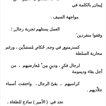
إيمان ٍ بالكلمة في
مواجهة السيف .
العمل يستلهم تجربة رجال ٍ ؛
وقفوا منفردين َ
كسد ٍمنيع ٍ
في وجه ِ حُكام ٍ مُستبدِّين ، ورغم
محاربة السلطة
لرجال فكرٍ ، ودينٍ
مِن ْ
مُعارضيهم
،
من
أجل بقاء وديمومة
كراسيهم
..
بقىّ الرجال ،
واختفت أسماء
جلاّديهم .
نجد في
( الأمير ) نماذج للطغاة ،