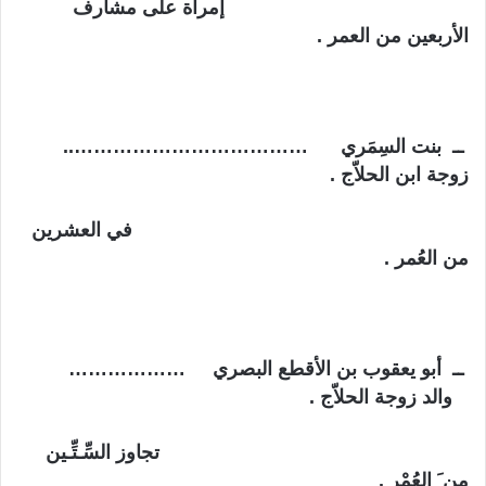
إمرأة على مشارف
الأربعين من العمر .
ــ بنت السِمَري ………………………………..
زوجة ابن الحلاّج .
في العشرين
من العُمر .
ــ أبو يعقوب بن الأقطع البصري ………………
والد زوجة الحلاّج .
تجاوز السِّـتِّـين
مِن َ العُمْر .