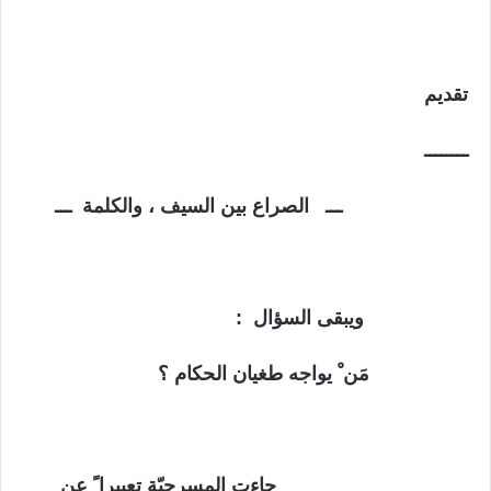
تقديم
ــــــــ
ـــ الصراع بين السيف ، والكلمة ـــ
ويبقى السؤال :
مَن ْ يواجه طغيان الحكام ؟
جاءت المسرحيّة تعبيرا ً عن