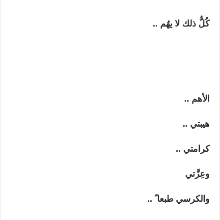
كُلُّ ذلك لا يهُم ..
الأهم ..
هيبتي ..
كرامتي ..
وعِزَّتي
والكرسي طبعا ً ..