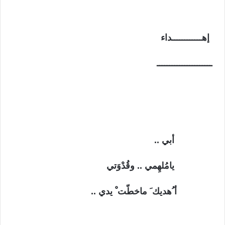
إهــــــــــــداء
ــــــــــــــــــــــ
أبي ..
يامُلهِمي .. وقُدْوَتي
أ ُهديك َ ماخطّت ْ يدي ..