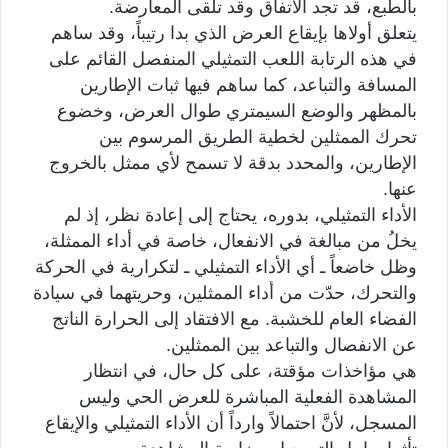
بالطبع، قد تجد الاتفاق وقد تلقى المعارضة.
يتعلق أولاها بإيقاع العرض الذي بدا رتيباً، وقد ساهم
في هذه الرتابة اللعب التمثيلي المنفصل القائم على
المسافة والتباعد، كما ساهم فيها ثبات الإطارين
بالمظهر والوضع السيمتري طوال العرض، وخضوع
تحرك الممثلين لخطية الطريق المرسوم بين
الإطارين، والمحدد بدقة لا تسمح لأي ممثل بالخروج
عنها.
الأداء التمثيلي، بدوره، يحتاج إلى إعادة نظر، إذ لم
يخلُ من مبالغة في الانفعال، خاصة في أداء الممثلة،
وظل خاضعاً ـ أي الأداء التمثيلي ـ لتكرارية في الحركة
والتحرك، حدّت من أداء الممثلين، وحريتهما في سيادة
الفضاء العام للخشبة. مع الافتقاد إلى الحرارة الناتج
عن الانفصال والتباعد بين الممثلين.
هي مؤاخذات مؤقتة، على كل حال، في انتظار
المشاهدة الفعلية المباشرة للعرض الحي وليس
المسجل، لأنَّ احتمالاً وارداً أن الأداء التمثيلي والإيقاع