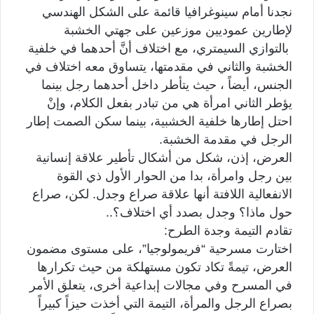
نجدنا أمام سينوغرافيا قائمة على الشكل الهندسي
لإطارين عموديين موزعين على جهتي الخشبة
بالتوازي السيمتري، مع اختلاف أنَّ أحدهما في خلفية
الخشبة والثاني في مقدمتها، يتساوق معه اختلاف في
الجنس، أيضاً ، حيث يتأطر داخل أحدهما رجل بينما
يؤطر الثاني امرأة هي من تبادر بفعل الكلام، وإنْ
احتل إطارها خلفية الخشبية، بينما سكن الصمت إطار
الرجل في مقدمة الخشبة.
العرض، إذن، شكل من أشكال تأطير علاقة إنسانية
بين رجل وامرأة، بدا من الحوار الأول ذي القوة
الانفعالية اللافتة أنها علاقة صراع وجدل. لكن، صراع
حول ماذا؟ وجدل بصدد أي اختلاف؟..
تقادم التيمة وجدة الطرح:
اختارت مسرحية “فريمولوجيا”، على مستوى مضمون
العرض، تيمةً تكاد تكون مستهلكة من حيث تكرارها
في المسرح وفي مجالات إبداعية أخرى، يتعلق الأمر
بصراع الرجل والمرأة، التيمة التي أخذت حيزاً كبيراً