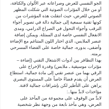
الجو النفسي للعرض وصراعاته عبر الألوان والكثافة،
أو من خلال المؤثرات الصوتية التي شكلت المظهر
الصوتي للعرض، حيث انتقلت هذه المؤشرات من
كونها تقنية سمعية إلى جمالية دالة في تصوير أجواء
الترقب وأجواء التحول في الصراع الدرامي، ومدى
الانفعال النفسي خاصة لدى الممثلة. ويمكن إضافة
عنصر الملابس، الذي اختار اللون المتناغم مع الإضاءة
وأضفى، بدوره، جمالية خاصة على الفضاء المسرحي
برمته.
بهذا التظافر بين أدوات الاشتغال التقني (إضاءة –
مؤثرات موسيقية ـ ملابس) وقدرة الإخراج على
الرقي بهما من عنصر تقني إلى مادة جمالية، استطاع
العرض أن يقدم فضاءً خاصاً على المستوى البصري
يراهن على التأطير لكن بإشراقات جمالية لافتة.
مؤاخذات لابدَّ منها..:
لابدَّ من الوقوف على مجموعة من المآخذ على
العرض، وهي مآخذ نابعة من وجهة نظر شخصية