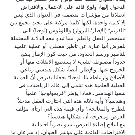
الدخول إليها، ولوجٌ قائم على الاحتمال والافتراض
انطلاقا من مؤشرات متضمنة في العنوان الذي ليس
إلا كلمة واحدة، لكنها كلمة مركبة على نحتٍ تجمع بين
“الفريم” (الإطار/ البرواز) واللوغوس (لوجيا) التي
تستحضر العقل والعلم، مما تبدو معه الدلالة المحتملة
للعرض أنها عبارة عن تأطير معقلن، أو عملية علمية
للتأطير ورسم الحدود، من حيث كون الإطار يضع
حدوداً مضبوطة لشيء لا يستطيع الانفلات منها أو
الخروج عنها. والإطار، أيضاً، شكل هندسي رباعي
الأضلاع وارتباطه بالـ”لوجيا” يجعلنا نفترض أنَّ العملية
العقلية العلمية هذه تنتمي إلى عالم الرياضيات في
شقها الهندسي..فماذا يؤطر “فريمولوجيا” علمياً
وهندسياً؟ وأية دلالة هذه التي اختارت العقل مدخلاً
للطرح والمعالجة؟ وأي قيمة هذه التي ارتأى مؤلف
العرض ومخرجه أن يشكلها هندسياً؟
مع انبلاج إضاءة العرض، تبدو بصرياً احتمالية
الافتراضات القائمة على مؤشر العنوان، إذ سرعان ما