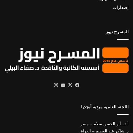
إصدارات
المسرح نيوز
X
فيسبوك
يوتيوب
انستقرام
اللجنة العلمية مرتبة أبجديا
أ.د . أبو الحسن سلام – مصر
د. شاكر عبد العظيم – العراق