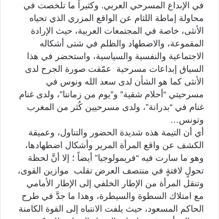
في الإبداع المسرحي العربي. وكثيراً ما تلخصت في
محاولة إماطة اللثام عن الواقع المزري الذي تحياه
الأنثى، خاصة في المجتمعات العربية، حيث الإرادة
المقموعة، والاضطهاد والظلم في شتى أشكاله
الاجتماعية والنفسية والسياسية، واستحضر في هذا
السياق إبداعات مسرحية عمّقت صورة الجرح لدى
الأنثى كما هو الشأن لدى سعد الله ونوس في
مسرحيتي “أحلام شقية” و”يوم من زماننا”، ولدى غنام
غنام في “بدرانة”، ولدى مسرحيين كُثر من المغرب
وتونس…
أي أن التيمة هذه شديدة الحضور والتناول، وعميقة
الكشف عن واقع المرأة المرير وأشكال اضطهادها،
وهو ما سارت فيه “فريمولوجيا” أيضاً ؛ إلا أنَّ لحظة
تحولٍ لافتةٍ في منتصف العرض تقلب موازين القوى،
وتنقل المرأة من الإطار الخلفي إلى الإطار الأمامي
مع امتلاك السطوة والسيطرة، وهذا ما جدَّ في طرح
الحاكم المسعود، حيث يلفت الانتباه إلى القوة الكامنة