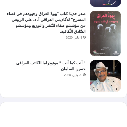
صدر حديثا كتاب “يهودُ العراق وجهودهم في فضاء
المسرح” للأكاديمي العراقي أ. د. علي الربيعي
عن مؤسَسَةِ صَفاء للنّشرِ والتوزيع ومؤسَسَةِ
الصَّادق الثَّقافية.
9 يناير، 2020
” أنت كما أنت ” مونودراما للكاتب العراقي..
حسين السلمان
20 يناير، 2020