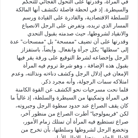
في المرأة، وقدرتها على التحول الفجائي للتحكم
والسيطرة. إذ في لحظة فاصلة تكتشف أنها المالكة
للسلطة الاقتصادية، والقادرة على القيادة ورسم
المسار الذي تريده، وتفرض على الرجل الانصياع
والانقياد لشروطها، حيث صدمته بقبول التحدي
وقدرتها على أن تضيف “ممسحة” بل “ممسحات” عدة
إلى “سطلها” بكل جرأة وانفعال. وأيضاً، باستفزاز
الرجل وإخضاعه لشرط التوقيع على ورقة يقر فيها
بقبول هذه الإضافة ، وهو شرط تروم فيه المرأة
الإمعان في إذلال الرجل وکشف دناءته ونذالته، وعدم
امتلاكه سمات الرجولة، وأنه مجرد ذكر.
قلما نحت مسرحيات نحو الكشف عن القوة الكامنة
في المرأة وتمكينها من السيطرة والسلطة، إذ غالباً ما
كان يقف الصراع عند حدود سطوة الرجل وجبروته،
لكن “فريمولوجيا” أطرت الصراع من منظور آخر،
صراع تستطيع فيه المرأة أن تمتلك زمام الأمور،
وتخضع الرجل لشروطها وسلطتها، بأن تخرج من
الإطار الخلفي وتحتل الإطار الأمامي.