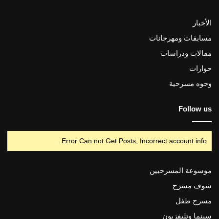
الأخبار
مسابقات ومهرجانات
مقالات ودراسات
حوارات
وجوه مسرحية
Follow us
Error Can not Get Posts, Incorrect account info.
موسوعة المسرحيين
شوف مسرح
مسرح طفل
سينما وتليفزيون