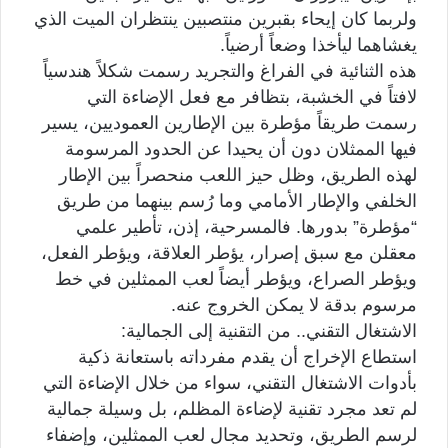
ولربما كان إيحاء بقبرين منتصبين ينتظران الميت الذي
يغشاهما ليأخذا وضعاً أرضياً.
هذه الثنائية في الفراغ والتجريد رسمت شكلاً هندسياً
لافتاً في الخشبة، بتظافر مع فعل الإضاءة التي
رسمت طريقاً مؤطرة بین الإطارين العموديين، يسير
فيها الممثلان دون أن يحيدا عن الحدود المرسومة
لهذه الطريق، وظل حيز اللعب منحصراً بين الإطار
الخلفي والإطار الأمامي وما رُسم بينهما من طريق
“مؤطرة” بدورها. فالمسرحية، إذن، تأطير علمي
معقلن مع سبق إصرار، يؤطر العلاقة، ويؤطر الفعل،
ويؤطر الصراع، ويؤطر أيضاً لعب الممثلين في خط
مرسوم بدقة لا يمكن الخروج عنه.
الاشتغال التقني.. من التقنية إلى الجمالية:
استطاع الإخراج أن يقدم مفرداته باستعانة ذكية
بأدوات الاشتغال التقني، سواء من خلال الإضاءة التي
لم تعد مجرد تقنية لإضاءة المظلم، بل وسيلة جمالية
لرسم الطريق، وتحديد مجال لعب الممثلين، وإضفاء