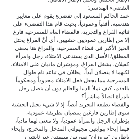
التفضيء الهندسي:
عمد الحاكم المسعود إلى تفضيءٍ يقوم على معايير
هندسية، أفقياً وعمودياً، بحيث قام هذا التفضيء على
ثنائية الفراغ والتجريد، فالفضاء العام للمسرحية فارغ
إلا من إطارين عموديين خشبيين، أي أنَّ الفراغ يحتل
الحيز الأكبر في فضاء المسرحية، والفراغ هنا بمعنى
المطلق/ الأصل الذي يستدعي الامتلاء، رجل وامرأة
كفيلان، بشغل الفراغ، ومؤشران ماديان على الامتلاء،
لكنهما لا يتصلان أبداً. يظلان في تباعد تام طوال
المسرحية مما يجعل فعل الامتلاء محدوداً ومحكوماً
بالعقم، كيف نملأ الدنيا والعالم دون أن يتصل رجل
بامرأة اتصالاً مباشراً؟
والفضاء يطبعه التجريد أيضاً، إذ لا شيء يحتل الخشبة
سوى إطارين فارغين ينتصبان بطريقة عمودية،
يؤطران الرجل والمرأة عمودياً، ولا معنى لهما مادياً،
فهما إيحاء ببوابتين مجهولتي المدخل والمخرج، وإيحاء
بإطارين “يبروزان” صورتين مبهمتين غير ثابتتين،