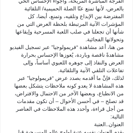
الفرجة المباشرة المريحة، وأجواء الإحساس الحي
بالعرض، لأنها تمنع عنّا الصلة الحميمية/ التلقائية
المفترضة بين الإبداع وتلقيه، وتمنع، أيضا، كل
المؤشرات الآنية المرتبطة بلحظة العرض التي من
شأنها أن تجعلنا في صلب اللعبة المسرحية وإيقاعها
وتحولاتها الفجائية.
من هنا، أعد مشاهدة “فريمولوجيا” عبر تسجيل الفيديو
مشاهدةً ناقصة وباردة، يُعوزها الإحساس بحرارة
العرض والنفاذ إلى جوهره اللعبوي أساساً، وإلى
تفاعلات التلقي الآنية والتلقائية.
لذلك، فإنَّ ما أقدمه بصدد عرض “فريمولوجيا” عبر
هذه المشاهدة لا يعدو كونه ملاحظات يتشكل بعضها
من الانطباع، وبعضها الآخر من الاحتمال والافتراض،
قد تصلح – في أحسن الأحوال – أن تكون مقدمات
من أجل قراءة، وأحدد هذه الملاحظات في العناصر
التالية:
العنوان..العتبة
يقدم العنوان نفسه عتبة لولوج عالم المسرحية قبل