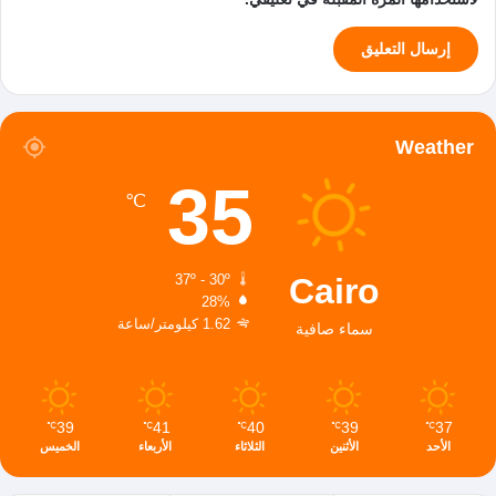
Weather
35
℃
Cairo
37º - 30º
28%
1.62 كيلومتر/ساعة
سماء صافية
39
41
40
39
37
℃
℃
℃
℃
℃
الأحد
الأثنين
الثلاثاء
الأربعاء
الخميس