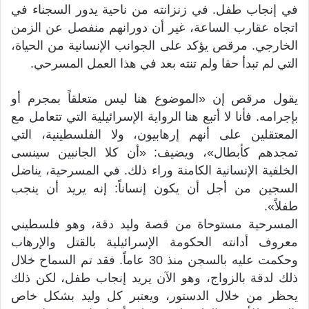
في إنجاب طفل. في زنزانته من ناحية يدور السجناء في
اتجاه عقارب الساعة، غير أن دورانهم منفصل عن الزمن
الخارجي. مرقص يؤكد على الجوانب الإنسانية من الحياة،
التي لم تبدأ حقا ولم تنته بعد في هذا العمل المسرحي.
يقول مرقص إن «الموضوع هنا ليس متعلقاً بمجرم أو
بإجرامه. فأنا لا أتبع هنا الرواية الإسرائيلية التي تتعامل مع
المعتقلين على أنهم إرهابيون، ولا الفلسطينية، التي
تمجدهم كأبطال»، ويضيف: «أن كلا الجانبين سينسى
الخلفية الإنسانية الكامنة وراء ذلك. في المسرحية، يناضل
السجين من أجل أن يكون إنساناً: إنه يريد أن ينجب
طفلاً».
المسرحية مستوحاة من قصة وليد دقة، وهو فلسطيني
معروف أدانته الحكومة الإسرائيلية بالقتل والإرهاب
وحكمت عليه بالسجن منذ 30 عاماً. فقد تم السماح خلال
ذلك لدقة بالزواج، وهو الآن يريد إنجاب طفل، لكن ذلك
يحظر من خلال الدستور، ويعتبر كل وليد بشكل خاص