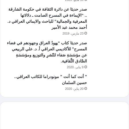
صدر حديثا عن دائرة الثقافة في حكومة الشارقة
.. “الإيماءة في المسرح الصامت ـ دلالاتها
المعرفية والجمالية” للباحث والايمائي العراقي د.
أحمد محمد عبد الأمير
23 مارس، 2019
صدر حديثا كتاب “يهودُ العراق وجهودهم في فضاء
المسرح” للأكاديمي العراقي أ. د. علي الربيعي
عن مؤسَسَةِ صَفاء للنّشرِ والتوزيع ومؤسَسَةِ
الصَّادق الثَّقافية.
9 يناير، 2020
” أنت كما أنت ” مونودراما للكاتب العراقي..
حسين السلمان
20 يناير، 2020