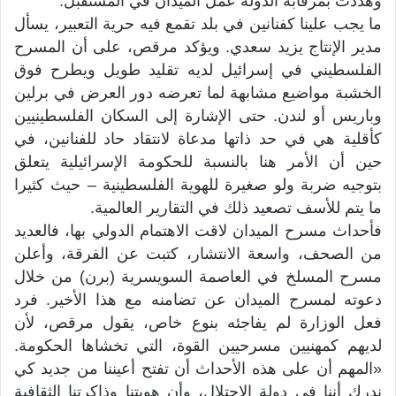
وهددت بمرقابة الدولة عمل الميدان في المستقبل.
ما يجب علينا كفنانين في بلد تقمع فيه حرية التعبير، يسأل
مدير الإنتاج يزيد سعدي. ويؤكد مرقص، على أن المسرح
الفلسطيني في إسرائيل لديه تقليد طويل ويطرح فوق
الخشبة مواضيع مشابهة لما تعرضه دور العرض في برلين
وباريس أو لندن. حتى الإشارة إلى السكان الفلسطينيين
كأقلية هي في حد ذاتها مدعاة لانتقاد حاد للفنانين، في
حين أن الأمر هنا بالنسبة للحكومة الإسرائيلية يتعلق
بتوجيه ضربة ولو صغيرة للهوية الفلسطينية – حيث كثيرا
ما يتم للأسف تصعيد ذلك في التقارير العالمية.
فأحداث مسرح الميدان لاقت الاهتمام الدولي بها، فالعديد
من الصحف، واسعة الانتشار، كتبت عن الفرقة، وأعلن
مسرح المسلخ في العاصمة السويسرية (برن) من خلال
دعوته لمسرح الميدان عن تضامنه مع هذا الأخير. فرد
فعل الوزارة لم يفاجئه بنوع خاص، يقول مرقص، لأن
لديهم كمهنيين مسرحيين القوة، التي تخشاها الحكومة.
«المهم أن على هذه الأحداث أن تفتح أعيننا من جديد كي
ندرك أننا في دولة الاحتلال، وأن هويتنا وذاكرتنا الثقافية