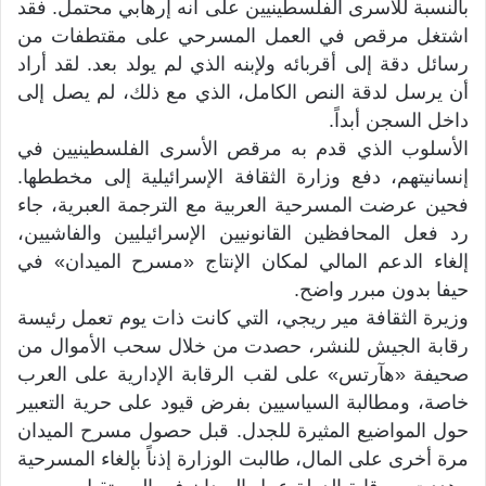
بالنسبة للأسرى الفلسطينيين على أنه إرهابي محتمل. فقد
اشتغل مرقص في العمل المسرحي على مقتطفات من
رسائل دقة إلى أقربائه ولإبنه الذي لم يولد بعد. لقد أراد
أن يرسل لدقة النص الكامل، الذي مع ذلك، لم يصل إلى
داخل السجن أبداً.
الأسلوب الذي قدم به مرقص الأسرى الفلسطينيين في
إنسانيتهم، دفع وزارة الثقافة الإسرائيلية إلى مخططها.
فحين عرضت المسرحية العربية مع الترجمة العبرية، جاء
رد فعل المحافظين القانونيين الإسرائيليين والفاشيين،
إلغاء الدعم المالي لمكان الإنتاج «مسرح الميدان» في
حيفا بدون مبرر واضح.
وزيرة الثقافة مير ريجي، التي كانت ذات يوم تعمل رئيسة
رقابة الجيش للنشر، حصدت من خلال سحب الأموال من
صحيفة «هآرتس» على لقب الرقابة الإدارية على العرب
خاصة، ومطالبة السياسيين بفرض قيود على حرية التعبير
حول المواضيع المثيرة للجدل. قبل حصول مسرح الميدان
مرة أخرى على المال، طالبت الوزارة إذناً بإلغاء المسرحية