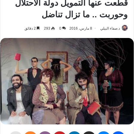
قطعت عنها التمويل دولة الاحتلال
وحوربت .. ما تزال تناضل
د.صفاء البيلي
8 مارس، 2016
0
293
2 دقائق