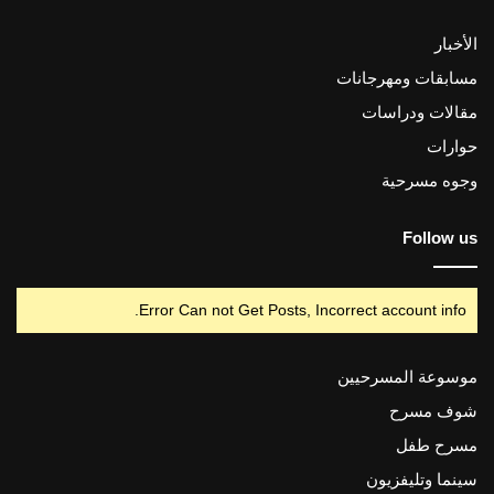
الأخبار
مسابقات ومهرجانات
مقالات ودراسات
حوارات
وجوه مسرحية
Follow us
Error Can not Get Posts, Incorrect account info.
موسوعة المسرحيين
شوف مسرح
مسرح طفل
سينما وتليفزيون