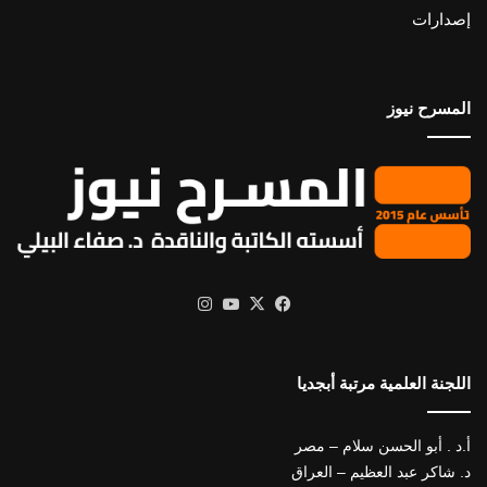
إصدارات
المسرح نيوز
X
فيسبوك
يوتيوب
انستقرام
اللجنة العلمية مرتبة أبجديا
أ.د . أبو الحسن سلام – مصر
د. شاكر عبد العظيم – العراق