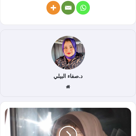
د.صفاء البيلي
موق
ع
الوي
ب