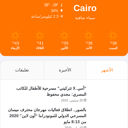
Cairo
38º - 28º
34%
2.3 كيلومتر/ساعة
سماء صافية
43
41
39
38
38
℃
℃
℃
℃
℃
السبت
الأحد
الأثنين
الثلاثاء
الأربعاء
الأشهر
الأخيرة
تعليقات
“أمي..لا تتركيني” مسرحية للأطفال للكاتب
المصري: مجدي محفوظ
20 سبتمبر، 2015
بالصور.. انطلاق فعاليات مهرجان محترف ميسان
المسرحي الدولي للمونودراما “أون لاين” 2020
من 8:13 مايو
10 مايو، 2020