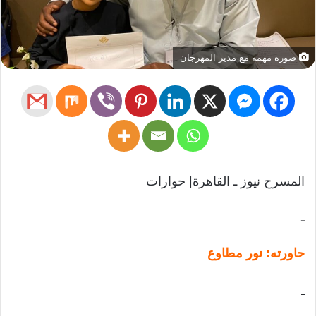
صورة مهمة مع مدير المهرجان
المسرح نيوز ـ القاهرة| حوارات
ـ
حاورته: نور مطاوع