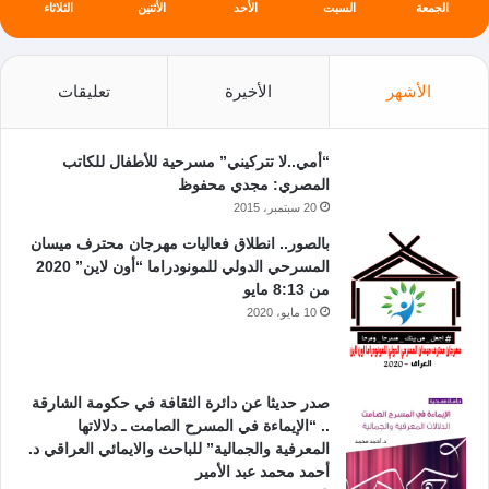
الجمعة
السبت
الأحد
الأثنين
الثلاثاء
الأشهر
الأخيرة
تعليقات
“أمي..لا تتركيني” مسرحية للأطفال للكاتب
المصري: مجدي محفوظ
20 سبتمبر، 2015
بالصور.. انطلاق فعاليات مهرجان محترف ميسان
المسرحي الدولي للمونودراما “أون لاين” 2020
من 8:13 مايو
10 مايو، 2020
صدر حديثا عن دائرة الثقافة في حكومة الشارقة
.. “الإيماءة في المسرح الصامت ـ دلالاتها
المعرفية والجمالية” للباحث والايمائي العراقي د.
أحمد محمد عبد الأمير