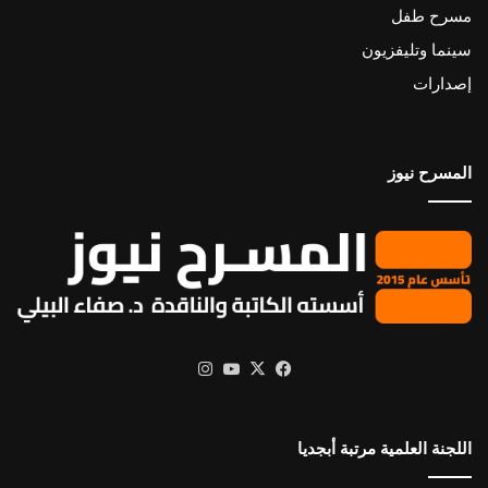
مسرح طفل
سينما وتليفزيون
إصدارات
المسرح نيوز
X
فيسبوك
يوتيوب
انستقرام
اللجنة العلمية مرتبة أبجديا