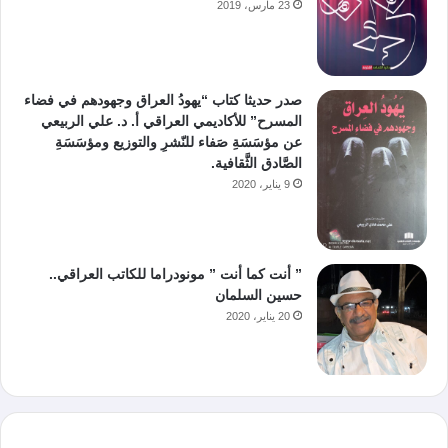
23 مارس، 2019
صدر حديثا كتاب “يهودُ العراق وجهودهم في فضاء
المسرح” للأكاديمي العراقي أ. د. علي الربيعي
عن مؤسَسَةِ صَفاء للنّشرِ والتوزيع ومؤسَسَةِ
الصَّادق الثَّقافية.
9 يناير، 2020
” أنت كما أنت ” مونودراما للكاتب العراقي..
حسين السلمان
20 يناير، 2020