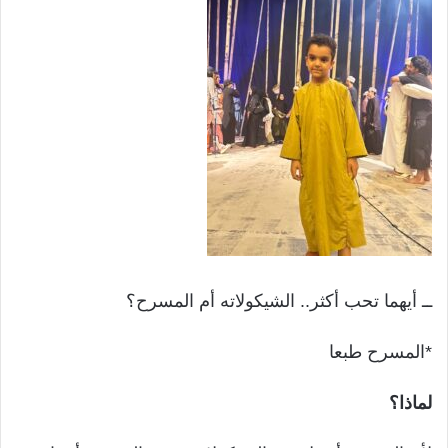
ــ أيهما تحب أكثر.. الشيكولاته أم المسرح؟
*المسرح طبعا
لماذا؟