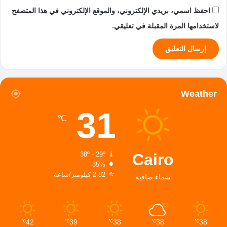
احفظ اسمي، بريدي الإلكتروني، والموقع الإلكتروني في هذا المتصفح
لاستخدامها المرة المقبلة في تعليقي.
Weather
31
℃
Cairo
38º - 29º
35%
2.82 كيلومتر/ساعة
سماء صافية
42
39
38
38
38
℃
℃
℃
℃
℃