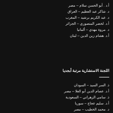
أ.د . أبو الحسن سلام – مصر
د. شاكر عبد العظيم – العراق
د. عبد الكريم برشيد – المغرب
أ.د. لخضر المنصوري – الجزائر
د. مروة مهدي – ألمانيا
أ.د. هشام زين الدين – لبنان
اللجنة الاستشارية مرتبة أبجديا
ذ. السر السيد – السودان
أ.د. عصام الدين أبو العلا – مصر
ذ. سامي الزهراني – السعودية
أ.د. سليم عجاج – سوريا
د. محمد الخطيب – مصر