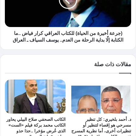
(جرعة أخيرة من الحياة) للكتاب العراقي كرار فياض ..ما
الكتابة إلّا بداية الرحلة من العدم.. يوسف السياف ـ العراق
مقالات ذات صلة
د. أحمد بلخيري: كل تنظير
الكاتب الصحفي صلاح البيلي يحاور
مسرحي هو إقصاء لتنظير أو
الكاتب محمد بركة فيلم «الست»
تنظيرات أخرى، أما نظرية المسرح
الذى عُرض مؤخرا ..حذا حذو