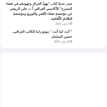
صدر حديثا كتاب “يهودُ العراق وجهودهم في فضاء
المسرح” للأكاديمي العراقي أ. د. علي الربيعي
عن مؤسَسَةِ صَفاء للنّشرِ والتوزيع ومؤسَسَةِ
الصَّادق الثَّقافية.
9 يناير، 2020
” أنت كما أنت ” مونودراما للكاتب العراقي..
حسين السلمان
20 يناير، 2020