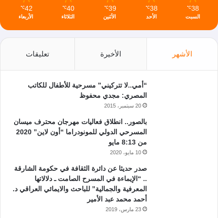
42
40
39
38
38
℃
℃
℃
℃
℃
السبت
الأحد
الأثنين
الثلاثاء
الأربعاء
الأشهر
الأخيرة
تعليقات
“أمي..لا تتركيني” مسرحية للأطفال للكاتب
المصري: مجدي محفوظ
20 سبتمبر، 2015
بالصور.. انطلاق فعاليات مهرجان محترف ميسان
المسرحي الدولي للمونودراما “أون لاين” 2020
من 8:13 مايو
10 مايو، 2020
صدر حديثا عن دائرة الثقافة في حكومة الشارقة
.. “الإيماءة في المسرح الصامت ـ دلالاتها
المعرفية والجمالية” للباحث والايمائي العراقي د.
أحمد محمد عبد الأمير
23 مارس، 2019