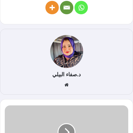
د.صفاء البيلي
موق
ع
الوي
ب