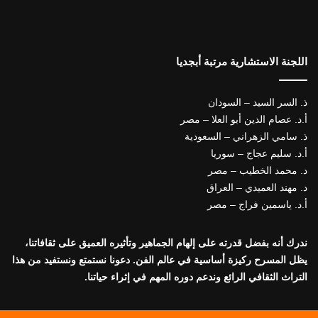
اللجنة الاستشارية مرتبة أبجديا
ذ. السر السيد – السودان
أ.د. عصام الدين أبو العلا – مصر
ذ. سامي الزهراني – السعودية
أ.د. سليم عجاج – سوريا
د. محمد الخطيب – مصر
د. مهند العميدي – العراق
أ.د. ياسمين فراج – مصر
ندرك أنه بفضل قدرته على إلهام الجماهير وتأثيره العميق على ثقافاتنا،
يظل المسرح ركيزة أساسية في عالم الفن. دعونا نستمتع ونستفيد من هذا
التراث الثقافي الرائع وندعم دوره المهم في إثراء حياتنا.