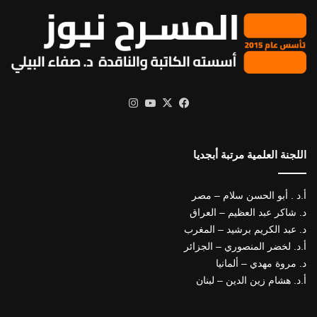
X
فيسبوك
يوتيوب
انستقرام
اللجنة العلمية مرتبة أبجديا
أ.د . أبو الحسن سلام – مصر
د. شاكر عبد العظيم – العراق
د. عبد الكريم برشيد – المغرب
أ.د. لخضر المنصوري – الجزائر
د. مروة مهدي – ألمانيا
أ.د. هشام زين الدين – لبنان