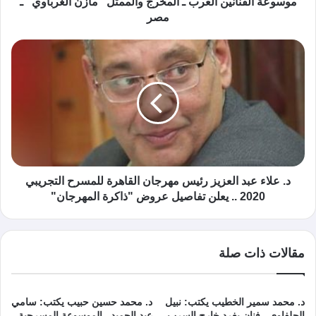
موسوعة الفنانين العرب ـ المخرج والممثل "مازن الغرباوي" ـ
مصر
د. علاء عبد العزيز رئيس مهرجان القاهرة للمسرح التجريبي
2020 .. يعلن تفاصيل عروض "ذاكرة المهرجان"
مقالات ذات صلة
د. محمد سمير الخطيب يكتب: نبيل
د. محمد حسين حبيب يكتب: سامي
الحلفاوي.. فنان يغرد خارج السرب
عبد الحميد.. الموسوعة المسرحية