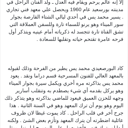
إلا إنه عالم يرحم ويقام فيه العدل ـ ولد الفنان الراحل في
مدينته بورسعيد عام 1960 ويحصل علي معهد فني تجاري
. يسير محمد يس في أحدي ليالي الشتاء القارصة بجوار
سور الميناء وهو يرنو للسماء تارة وللسفن العملاقة التي
تشق القناة تارة تتجسد له ذكرياته أمام عينيه ويتذكر أول
فرحه عامرة تقتحم حياته وتقلبها للسعادة .
كاد البورصعيدي محمد يس يطير من الفرحة وذلك لقبوله
بالمعهد العالي للفنون المسرحية قسم دراما ونقد . يعود
محمد يس بذاكرته مره أخري ويكمل سيرة بجوار الميناء
وهو يركل بقدمه أي شيء يصطدم به وتنقلب أسارير
وجهه للحزن العميق فيعود للماضي بذاكرته وهو يتذكر ذلك
اليوم وهو يوم أن ترك المعهد وهو في السنة الثانية . هذا
جرح أخر في قلب الراحل . كاد يموت غيظا لان ظروف
عائلية اضطرته أن يترك المعهد وتأزم بعض الشئ . ولكنه
أبدا لم يترك فنه . فأخذ يعمل علي المسرح ليل نهار يمثل