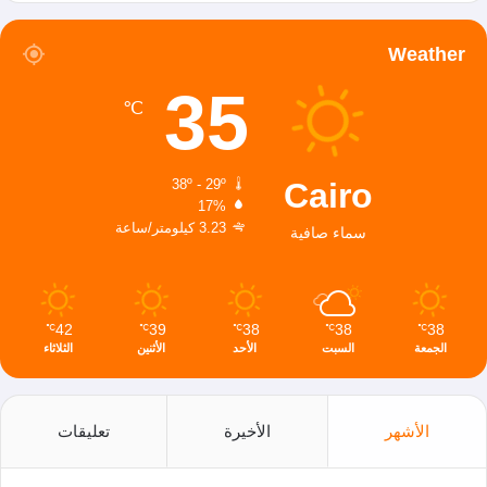
Weather
35
℃
Cairo
38º - 29º
17%
3.23 كيلومتر/ساعة
سماء صافية
42
39
38
38
38
℃
℃
℃
℃
℃
الجمعة
السبت
الأحد
الأثنين
الثلاثاء
الأشهر
الأخيرة
تعليقات