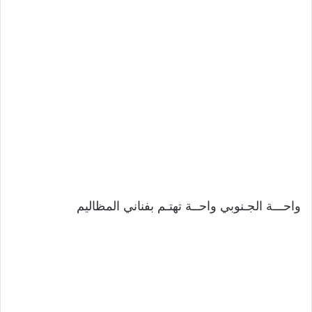
واحـــة الجـنوبي واحــة تهتـم بفناني المظاليم