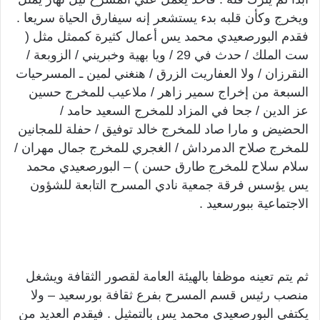
ويخرج وكأن قلبه بدء يستشعر إنه سيفارق الحياة سريعا .
فقدم البورصعيدي محمد يس أعمال كثيرة كممثل مثل (
ست الملك / حدث في 29 / ويا بهية وخبريني / الزوبعة /
النقرزان / ولا العفاريت الزرق / هنغني لمين ـ المسرحيات
السبعة من إخراج سمير زاهر / ملاعيب للمخرج حسين
عز الدين / جحا في المزاد للمخرج السعيد حامد /
الحضيض و مارا صاد للمخرج خالد توفيق / حفلة للمجانين
للمخرج صلاح الدمرداش / الغجري للمخرج جمال مهران /
سلام سلاح للمخرج طارق حسن ) – البورصعيدي محمد
يس يؤسس فرقة جمعية نادي المسرح التابعة للشؤون
الاجتماعية ببورسعيد .
ثم يتم تعينه موظفا بالهيئة العامة لقصور الثقافة ويشغل
منصب رئيس قسم المسرح بفرع ثقافة بورسعيد – ولا
يكتفي البورصعيدي محمد يس بالتمثيل . فيقدم العديد من