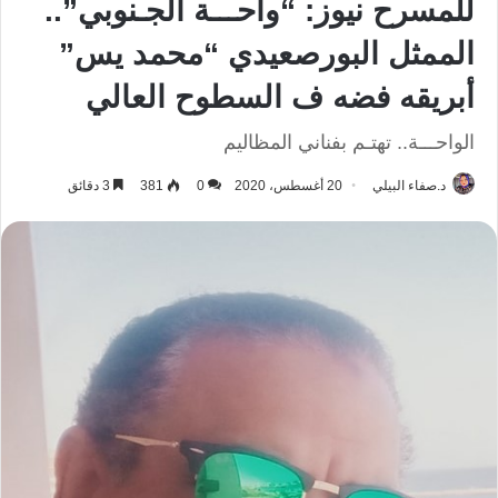
للمسرح نيوز: “واحـــة الجـنوبي”..
الممثل البورصعيدي “محمد يس”
أبريقه فضه ف السطوح العالي
الواحـــة.. تهتـم بفناني المظاليم
د.صفاء البيلي
20 أغسطس، 2020
0
381
3 دقائق