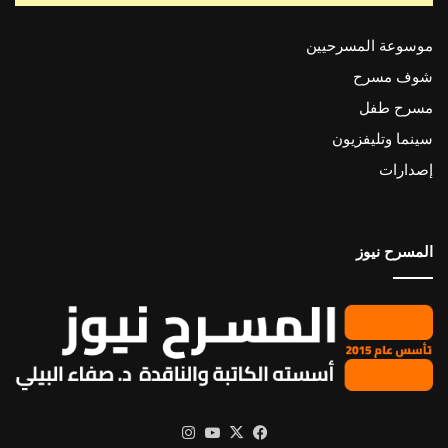
موسوعة المسرحيين
شوف مسرح
مسرح طفل
سينما وتليفزيون
إصدارات
المسرح نيوز
X
فيسبوك
يوتيوب
انستقرام