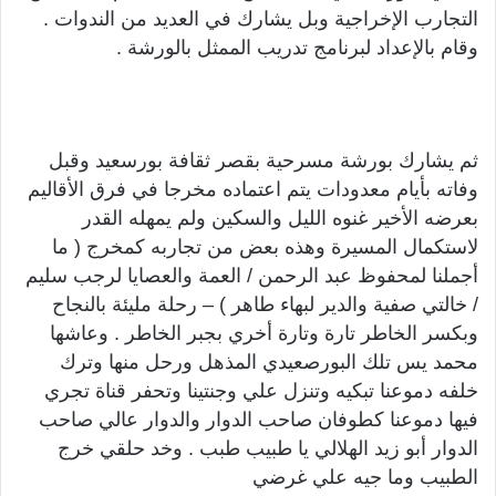
التجارب الإخراجية وبل يشارك في العديد من الندوات .
وقام بالإعداد لبرنامج تدريب الممثل بالورشة .
ثم يشارك بورشة مسرحية بقصر ثقافة بورسعيد وقبل
وفاته بأيام معدودات يتم اعتماده مخرجا في فرق الأقاليم
بعرضه الأخير غنوه الليل والسكين ولم يمهله القدر
لاستكمال المسيرة وهذه بعض من تجاربه كمخرج ( ما
أجملنا لمحفوظ عبد الرحمن / العمة والعصايا لرجب سليم
/ خالتي صفية والدير لبهاء طاهر ) – رحلة مليئة بالنجاح
وبكسر الخاطر تارة وتارة أخري بجبر الخاطر . وعاشها
محمد يس تلك البورصعيدي المذهل ورحل منها وترك
خلفه دموعنا تبكيه وتنزل علي وجنتينا وتحفر قناة تجري
فيها دموعنا كطوفان صاحب الدوار والدوار عالي صاحب
الدوار أبو زيد الهلالي يا طبيب طبب . وخد حلقي خرج
الطبيب وما جيه علي غرضي