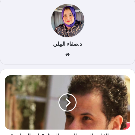
د.صفاء البيلي
موق
ع
الوي
ب