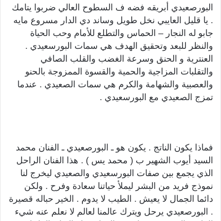
البورصعيدي أبريقه فضه ف السطوح العالي ضربوا يتامك
. يا قليل العايبي نخل طويل وساند دي الدار مسروع مايه
جابو له النجار – الحماس والتطلع للأمام وحب الحياة
والنظر للبعد وتحقيق الهدف هي سمات البورسعيدي .
العنترية و الحنق وسرعة الغضب والقلب الصافي
والتقلبات المزاجية والحمية والقسوة الممزوجة بالحنو
والعصبية والشهامة والكرم هي سمات الصعيدي . عندما
تمزج الصعيدي مع البورسعيدي .
فماذا يكون الناتج . يكون هو ـ البورصعيدي ـ الفنان محمد
السيد أيوب الشهير ب ( محمد يس ) . هذا الفنان الراحل
الذي يجمع بين صفات البورسعيدي والصعيدي ليخرج لنا
نموذج فريد من البشر ليملأ حياتنا سعادة وفرح . ولكن
دائما الجمال لا يعيش . الطيب لا يدوم . الخير حباله قصيرة
. البورصعيدي يرحل ويترك عالمنا لعالم لا نعلم عنه شيء