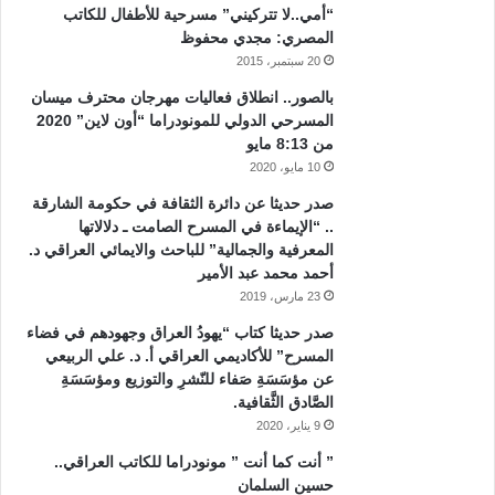
“أمي..لا تتركيني” مسرحية للأطفال للكاتب
المصري: مجدي محفوظ
20 سبتمبر، 2015
بالصور.. انطلاق فعاليات مهرجان محترف ميسان
المسرحي الدولي للمونودراما “أون لاين” 2020
من 8:13 مايو
10 مايو، 2020
صدر حديثا عن دائرة الثقافة في حكومة الشارقة
.. “الإيماءة في المسرح الصامت ـ دلالاتها
المعرفية والجمالية” للباحث والايمائي العراقي د.
أحمد محمد عبد الأمير
23 مارس، 2019
صدر حديثا كتاب “يهودُ العراق وجهودهم في فضاء
المسرح” للأكاديمي العراقي أ. د. علي الربيعي
عن مؤسَسَةِ صَفاء للنّشرِ والتوزيع ومؤسَسَةِ
الصَّادق الثَّقافية.
9 يناير، 2020
” أنت كما أنت ” مونودراما للكاتب العراقي..
حسين السلمان