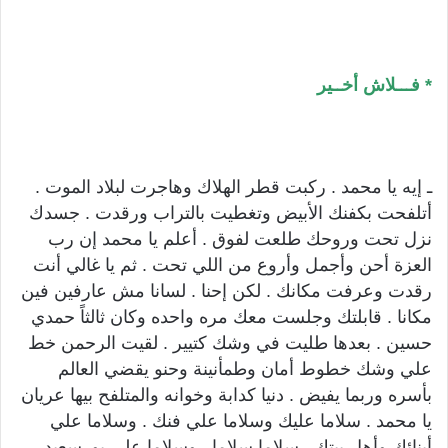
* فـــلاش أخــير
ـ إيه يا محمد . ركبت قطر الهلاك وهاجرت لبلاد الموت .
أتلفحت بكفنك الأبيض وتغطيت بالتراب ورقدت . جسدك
نزل تحت وروحك طلعت لفوق . أعلم يا محمد إن رب
العزة أحن وأجمل وأروع من اللي تحت . ثم يا غالي أنت
رقدت وعرفت مكانك . لكن إحنا . لسانا مش عارفين فين
مكانا . قابلتك وجلست معك مره واحده وكان ثالثاً حمدي
حسين . بعدها طليت في وشك كتيير . لقيت الرحمن خط
علي وشك خطوط أمان وطمأنينة وحنو يقضي العالم
بأسره وربما يفيض . دنيا كدابة وخوانه والمتلفح بيها عريان
يا محمد . سلاما عليك وسلاما علي فنك . وسلاما علي
أبنائك وأهل بيتك . سلاما سلاما . وسلاما علي بورسعيد