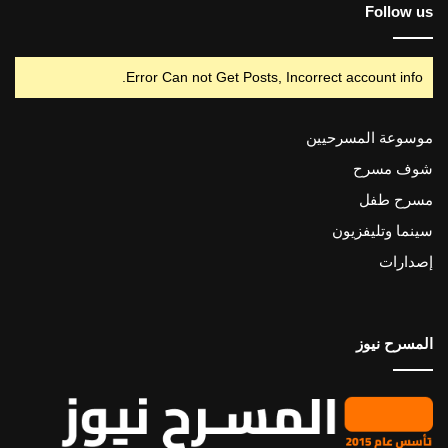
Follow us
Error Can not Get Posts, Incorrect account info.
موسوعة المسرحيين
شوف مسرح
مسرح طفل
سينما وتليفزيون
إصدارات
المسرح نيوز