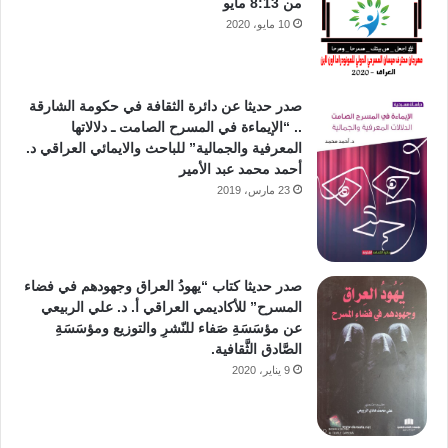
من 8:13 مايو
10 مايو، 2020
صدر حديثا عن دائرة الثقافة في حكومة الشارقة
.. “الإيماءة في المسرح الصامت ـ دلالاتها
المعرفية والجمالية” للباحث والايمائي العراقي د.
أحمد محمد عبد الأمير
23 مارس، 2019
صدر حديثا كتاب “يهودُ العراق وجهودهم في فضاء
المسرح” للأكاديمي العراقي أ. د. علي الربيعي
عن مؤسَسَةِ صَفاء للنّشرِ والتوزيع ومؤسَسَةِ
الصَّادق الثَّقافية.
9 يناير، 2020