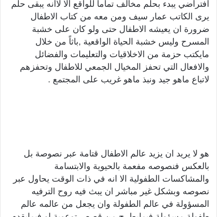
افتراضي يبدء بحلم مخالف تماما للواقع ألا لاانه يبقى حلم
يرى الكاتب عمار سيف ومن معه من كتاب الاطفال
ضرورة ان يعيشه الاطفال حتى ولو كان على خشبة
المسرح وليس خشبة الحياة الواقعية ,باثاً من خلال
مايكتب حزمة من الاخلاقيات والتعليمات والفضائل
والافعال التي تحفز المخيال الجمعي للاطفال وتحفزهم
لاتباع ماهو جيد ونبذ ماهو غريب على المجتمع .
هو لا يريد ان يزيد عالم الاطفال قتامة عبر نصوصة بل
بالعكس فنصوصه مفعمة بالحيوية والابتسامة
والمشاكسات الطفولية الا انه في ذات الوقت يحاول عبر
نصوصه وبشكل غير مباشر ان يبث فيه روح الترفيه
المسؤولة في عالم الطفولة وان يجعل من عالمه عالم
طفولة مسؤولة فيمايطرح من قصص توعوية او فيمايقدم