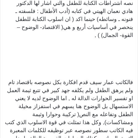
نصه اشتراطات الكتابة للطفل والتي اشار لها الدكتور
هادي نعمان الهيتي في كتابه (أدب الأطفال : فلسفته ـ
فنونه ـ وسائطه) حينما اكد ( ان اسلوب الكتابة للطفل
ينحصر في أساسيات أربع و هي( الاقتصاد- الوضوح –
القوة- الجمال) ) ,
فالكاتب عمار سيف قدم افكارة بكل نصوصه باقتصاد تام
ولم يرهق الطفل ولم يكلفه جهد كبير في تتبع ثيمة العمل
او تفسير الحوارات الدالة له , اما الوضوح لديه لا يعني
الاستسهال بل الوضوح هنا يسهم في استفزاز مخيلة
الطفل وتفاعله مع النص( تركيبة وحوارا وثيمة
ومشاكسات), وكل هذا تمثلت في قوة الاسلوب الذي كتب
فيه الكاتب سطور نصوصه عبر توظيفه للكلمات المعبرة