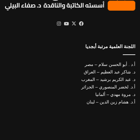
X
فيسبوك
يوتيوب
انستقرام
اللجنة العلمية مرتبة أبجديا
أ.د . أبو الحسن سلام – مصر
د. شاكر عبد العظيم – العراق
د. عبد الكريم برشيد – المغرب
أ.د. لخضر المنصوري – الجزائر
د. مروة مهدي – ألمانيا
أ.د. هشام زين الدين – لبنان