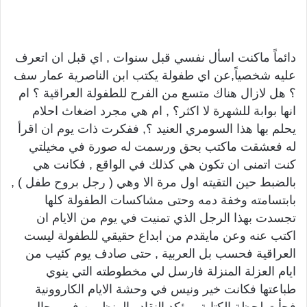
دائماً ماكنت اسأل نفسي قبل سنوات , اي قبل ان اتعرف
عليه شخصياً,عن اي طفولة يكتب ابن الناصرية عمار سف
؟ هل لازال هناك متسع من الفرح للطفولة العراقية ؟ ام
انها بوابة للشهرة لا اكثر؟ , ام هي مجرد اضغاث احلام
يحلم بها هذا السومري العنيد ؟, ففكرت ذات يوم ان اقرأ
له فعشقت ماكتب بحق ورسمت له صورة في مخيلتي
كنت اتمنى ان تكون هي كذلك في الواقع , فكانت هي
بالضبط حين التقيته اول مرة الا وهي ( رجل بروح طفل ) ,
بابتسامته وخفة دمه وحتى مشاكسات الطفولة كلها
تجسدت بهذا الرجل الذي تمنيت في يوم من الايام ان
اكتب عنه وعن مايقدم من ابداع حقيقي للطفولة ليست
العراقية فحسب بل العربية , حتى صادف يوم كئيب من
ايام العزلة المنزلة فارسل لي مخطوطته التي ينوي
طباعتها فكانت خير ونيس في وحشة الايام الكاروونية