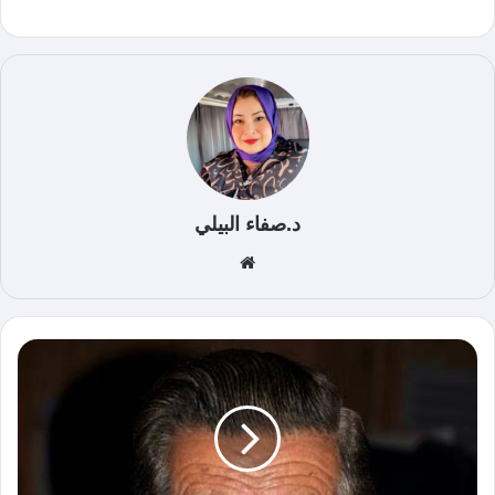
د.صفاء البيلي
موق
ع
الوي
ب