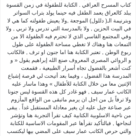
كتاب المسرح العراقي . الكتابة للطفولة في زمن القسوة
ببلد كالعراق يعمد الطفل فيه حينما يولد بتراب السواتر
وبترنيمة الـ( دللول) الموجعة ,ولا يعيش طفولته كما هي لا
في البيت الحزين , ولا بالمدرسة التي تدرس ولا تربي , ولا
وفي المجتمع القاسي الذي لا تحترم فيه الطفولة الا من
التمعات هنا وهناك لا تغطي مساحة الطفولة على طول
ربوع الوطن , تعتبر الكتابة هنا اما جنون او ترف , فالكاتب
و الروائي المصري المعروف صنع الله إبراهيم يقول « و
كنت أشعر بالفضول تجاه أسرار الطبيعية ، فقمعت
المدرسة هذا الفضول ، وفيما بعد أتيحت لي فرصة إشباع
الإثنين معا من خلال الكتابة للأطفال » وهذا ماسار عليه
الكاتب عمار سيف , فهو غادر كل هذه القسوة ليس جنونا
ولا ترفاً بل من اجل ان يرمم ماتبقى من الواقع المأزوم
عبر صناعة جيل عليه ان يغير معادلة المستقبل غداً . يبقى
من ناحية الاسلوبية الكتابية كيف تقرأ التجربة هنا وتؤشر
لنجاحها , فبالتأكيد تقرأها عبر المقومات الاساسية للكتابة
والتي حرص الكاتب عمار سيف على المضي بيها ليكتسب