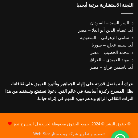
اللجنة الاستشارية مرتبة أبجديا
ذ. السر السيد – السودان
أ.د. عصام الدين أبو العلا – مصر
ذ. سامي الزهراني – السعودية
أ.د. سليم عجاج – سوريا
د. محمد الخطيب – مصر
د. مهند العميدي – العراق
أ.د. ياسمين فراج – مصر
ندرك أنه بفضل قدرته على إلهام الجماهير وتأثيره العميق على ثقافاتنا،
يظل المسرح ركيزة أساسية في عالم الفن. دعونا نستمتع ونستفيد من هذا
التراث الثقافي الرائع وندعم دوره المهم في إثراء حياتنا.
© حقوق النشر © 2024، جميع الحقوق محفوظة لجريدة ل المسرح نيوز
تصميم و تطوير شركة ويب ستار Web Star