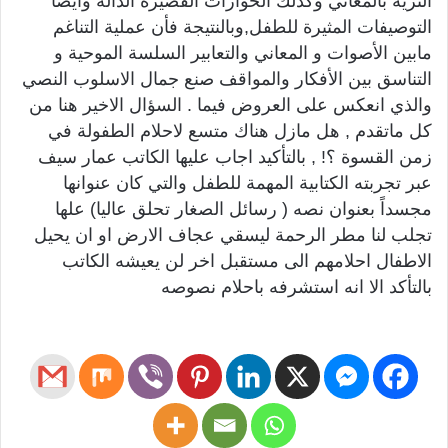
الثرية بالمعاني وكذلك الحوارات القصيرة الدالة وايضا
التوصيفات المثيرة للطفل,وبالنتيجة فأن عملية التناغم
مابين الأصوات و المعاني والتعابير السلسة الموحية و
التناسق بين الأفكار والمواقف صنع جمال الاسلوب النصي
والذي انعكس على العروض فيما . السؤال الاخير هنا من
كل ماتقدم , هل مازل هناك متسع لاحلام الطفولة في
زمن القسوة ؟! , بالتأكيد اجاب عليها الكاتب عمار سيف
عبر تجربته الكتابية المهمة للطفل والتي كان عنوانها
مجسداً بعنوان نصه ( رسائل الصغار تحلق عاليا) علها
تجلب لنا مطر الرحمة ليسقي عجاف الارض او ان يحيل
الاطفال احلامهم الى مستقبل اخر لن يعيشه الكاتب
بالتأكد الا انه استشرفه باحلام نصوصه