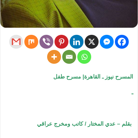
المسرح نيوز ـ القاهرة| مسرح طفل
ـ
بقلم – عدي المختار / كاتب ومخرج عراقي