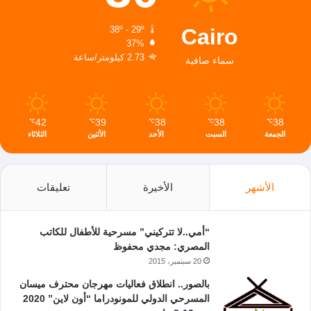
Cairo
38º - 29º
37%
2.73 كيلومتر/ساعة
سماء صافية
42
39
38
38
38
℃
℃
℃
℃
℃
الجمعة
السبت
الأحد
الأثنين
الثلاثاء
الأشهر
الأخيرة
تعليقات
“أمي..لا تتركيني” مسرحية للأطفال للكاتب
المصري: مجدي محفوظ
20 سبتمبر، 2015
بالصور.. انطلاق فعاليات مهرجان محترف ميسان
المسرحي الدولي للمونودراما “أون لاين” 2020