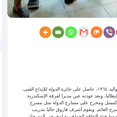
أشرف فاروق .. ممثل ومخرج مسرحى من مواليد ١٩٦٤، حاصل على جائزة الدولة للإبداع الفنى،
اليا، وبعد عودته عين مديرا لفرقة الإسكندرية
 كممثل ومخرج على مسارح الدولة مثل مسرح
ح العائم. ويقوم أشرف فاروق حاليا بتدريب
يمها هيئة الثقافة الجماهيرية لمخرجى المهرجان