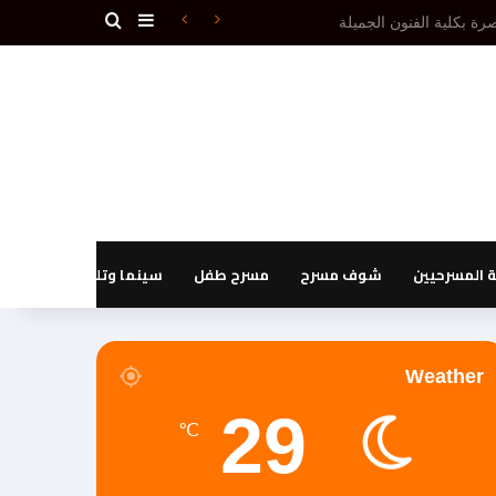
بحث عن
إضافة عمود جانبي
 دون إقصاء.(1ـ 3)
المسرحيين
شوف مسرح
مسرح طفل
سينما وتليفزيون
Weather
29
℃