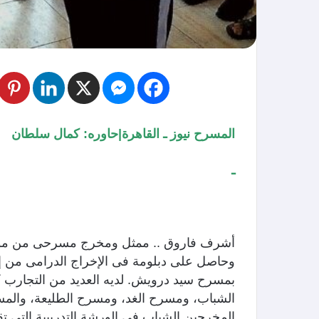
المسرح نيوز ـ القاهرة|حاوره: كمال سلطان
ـ
وحاصل على دبلومة فى الإخراج الدرامى من إيط
بمسرح سيد درويش. لديه العديد من التجارب
الشباب، ومسرح الغد، ومسرح الطليعة، والمسر
المخرجين الشباب فى الورشة التدريبية التى تق