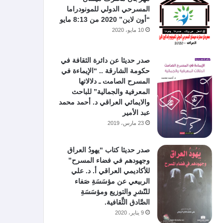
المسرحي الدولي للمونودراما
“أون لاين” 2020 من 8:13 مايو
10 مايو، 2020
صدر حديثا عن دائرة الثقافة في
حكومة الشارقة .. “الإيماءة في
المسرح الصامت ـ دلالاتها
المعرفية والجمالية” للباحث
والايمائي العراقي د. أحمد محمد
عبد الأمير
23 مارس، 2019
صدر حديثا كتاب “يهودُ العراق
وجهودهم في فضاء المسرح”
للأكاديمي العراقي أ. د. علي
الربيعي عن مؤسَسَةِ صَفاء
للنّشرِ والتوزيع ومؤسَسَةِ
الصَّادق الثَّقافية.
9 يناير، 2020