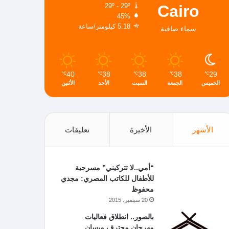
Cairo
29º - 29º
45%
5.18 كيلومتر/ساعة
سماء صافية
40
38
38
38
29
℃
℃
℃
℃
℃
الخميس
الجمعة
السبت
الأحد
الأثنين
الأشهر
الأخيرة
تعليقات
“أمي..لا تتركيني” مسرحية
للأطفال للكاتب المصري: مجدي
محفوظ
20 سبتمبر، 2015
بالصور.. انطلاق فعاليات
مهرجان محترف ميسان