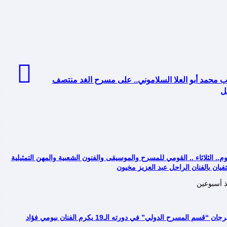
 محمد أبو العلا السلاموني.. على مسرح الغد منتصف
ل
وم.. الثلاثاء .. القومي للمسرح والموسيقى والفنون الشعبية والمهن التمثيلية
فيان بالفنان الراحل عبد العزيز مخيون
ذ أسبوعين
ان “قسم المسرح الدولي” في دورته الـ19 يكرم الفنان بيومي فؤاد