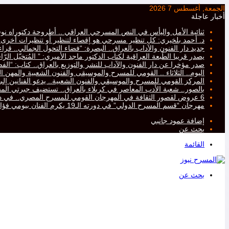
الجمعة, أغسطس 7 2026
أخبار عاجلة
ثنائية الأمل واليأس في النص المسرحي العراقي .. أطروحة دكتوراه نو
د. أحمد بلخيري: كل تنظير مسرحي هو إقصاء لتنظير أو تنظيرات أخرى، أم
جديد دار الفنون والآداب بالعراق.. البصرة: “فضاء التحول الجمالي.. ق
يصدر قريبا الطّبعة العراقية لكتاب الدكتور ماجد الأميري: ” المُتخيّل ال
صدر مؤخرا عن دار الفنون والآداب للنشر والتوزيع بالعراق.. كتاب: “ا
اليوم.. الثلاثاء .. القومي للمسرح والموسيقى والفنون الشعبية والمهن ال
المركز القومي للمسرح والموسيقي والفنون الشعبية.. يدعو الفنانين إلى ت
بالصور.. شعبة الأدب المعاصر في كربلاء بالعراق.. تستضيف جبرتي 
6 عروض لقصور الثقافة في المهرجان القومي للمسرح المصري.. في دورته التاسعة عشرة..
مهرجان “قسم المسرح الدولي” في دورته الـ19 يكرم الفنان بيومي فؤاد
إضافة عمود جانبي
بحث عن
القائمة
بحث عن