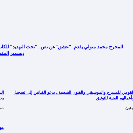
المخرج محمد متولي يقدم: "عشق"عن نص.. "تحت التهديد" للكاتب
ديسمبر المقب
لقومي للمسرح والموسيقي والفنون الشعبية.. يدعو الفنانين إلى تسجيل
الي
وأعمالهم الفنية للتوثيق
يحت
عين
من
مهرج