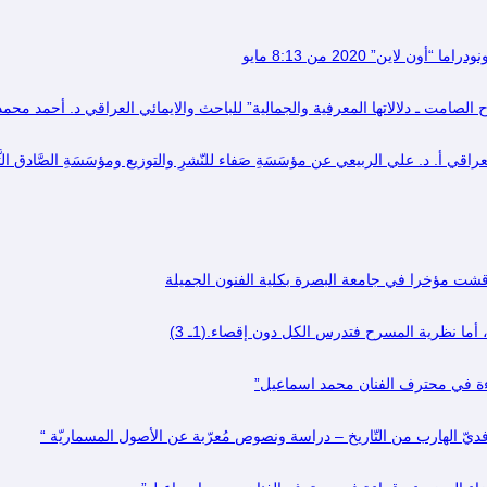
ين” 2020 من 8:13 مايو
لصامت ـ دلالاتها المعرفية والجمالية” للباحث والايمائي العراقي د. أحمد محمد 
 أ. د. علي الربيعي عن مؤسَسَةِ صَفاء للنّشرِ والتوزيع ومؤسَسَةِ الصَّادق الثَّ
قشت مؤخرا في جامعة البصرة بكلية الفنون الجميلة
ا نظرية المسرح فتدرس الكل دون إقصاء.(1ـ 3)
راءة في محترف الفنان محمد اسماعيل”
رّافديّ الهارب من التّاريخ – دراسة ونصوص مُعرّبة عن الأصول المسماريّة “