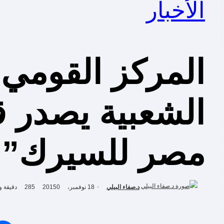
الأخبار
المركز القومي
الشعبية يصدر ق
مصر للسيرك”
د.صفاء البيلي
18 نوفمبر، 2015
0
285
دقيقة و