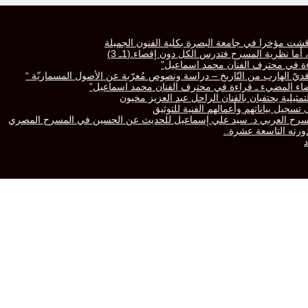
قشت مؤخرا في جامعة البصرة بكلية الفنون الجميلة
ا نظرية المسرح فتدرس الكل دون إقصاء.(1ـ 3)
راءة في محترف الفنان محمد اسماعيل”
رّافديّ الهارب من التّاريخ – دراسة ونصوص مُعرّبة عن الأصول المسماريّة “
لفضاء المضيء ـ قراءة في محترف الفنان محمد اسماعيل”
تمثيلية يحتفيان بالفنان الراحل عبد العزيز مخيون
سجيل بياناتهم وأعمالهم الفنية للتوثيق
المسرح العربي د. سيد علي إسماعيل للحديث عن الحسين في المسرح المصري