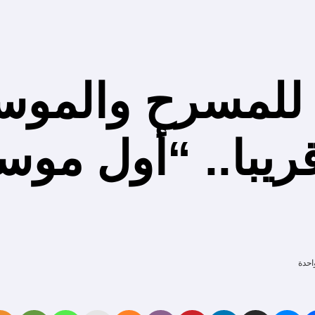
 للمسرح والموس
ريبا.. “أول موس
احدة