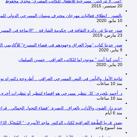
“أمي..لا تتركيني” مسرحية للأطفال للكاتب المصري: مجدي محفوظ
20 سبتمبر، 2015
بالصور.. انطلاق فعاليات مهرجان محترف ميسان المسرحي الدولي للمونودراما “أون لا
10 مايو، 2020
صدر حديثا عن دائرة الثقافة في حكومة الشارقة .. “الإيماءة في المسرح ا
23 مارس، 2019
صدر حديثا كتاب “يهودُ العراق وجهودهم في فضاء المسرح” للأكاديمي العراقي
9 يناير، 2020
” أنت كما أنت ” مونودراما للكاتب العراقي.. حسين السلمان
20 يناير، 2020
ثنائية الأمل واليأس في النص المسرحي العراقي .. أطروحة دكتوراه نو
منذ 10 ساعات
د. أحمد بلخيري: كل تنظير مسرحي هو إقصاء لتنظير أو تنظيرات أخرى، أم
منذ 10 ساعات
جديد دار الفنون والآداب بالعراق.. البصرة: “فضاء التحول الجمالي.. ق
منذ 6 أيام
يصدر قريبا الطّبعة العراقية لكتاب الدكتور ماجد الأميري: ” المُتخيّل ال
منذ أسبوع واحد