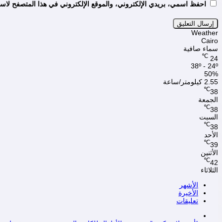
احفظ اسمي، بريدي الإلكتروني، والموقع الإلكتروني في هذا المتصفح لاستخ
Weather
Cairo
سماء صافية
℃
24
38º - 24º
50%
2.55 كيلومتر/ساعة
℃
38
الجمعة
℃
38
السبت
℃
38
الأحد
℃
39
الأثنين
℃
42
الثلاثاء
الأشهر
الأخيرة
تعليقات