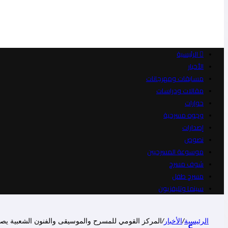
الرئيسية
الأخبار
مسابقات ومهرجانات
مقالات ودراسات
حوارات
وجوه مسرحية
إصدارات
نصوص
موسوعة المسرحيين
شوف مسرح
مسرح طفل
سينما وتليفزيون
الرئيسية
/
الأخبار
/
المركز القومي للمسرح والموسيقى والفنون الشعبية يصد