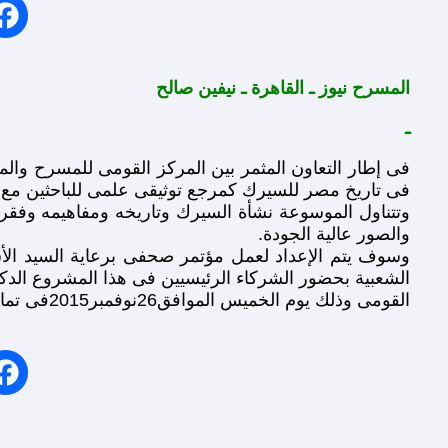
المسرح نيوز ـ القاهرة ـ نيفين صالح
ـ
فى إطار التعاون المثمر بين المركز القومى للمسرح والم
فى تاريخ مصر للسيرك كمرجع توثيقى علمى للباحثين مع 
وتتناول الموسوعة نشأة السيرك وتاريخه ومفاهيمه وفقرات
والصور عالية الجودة.
وسوف يتم الإعداد لعمل مؤتمر صحفى برعاية السيد الأست
الشعبية بحضور الشركاء الرئيسيين فى هذا المشروع الد
القومى وذلك يوم الخميس الموافق26نوفمبر2015فى تمام الساعة الخامسة مساء بالسيرك القومى فى العجوزة.