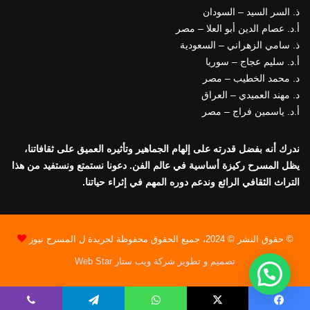
ذ. السر السيد – السودان
أ.د. عصام الدين أبو العلا – مصر
ذ. سامي الزهراني – السعودية
أ.د. سليم عجاج – سوريا
د. محمد الخطيب – مصر
د. مهند العميدي – العراق
أ.د. ياسمين فراج – مصر
ندرك أنه بفضل قدرته على إلهام الجماهير وتأثيره العميق على ثقافاتنا،
يظل المسرح ركيزة أساسية في عالم الفن. دعونا نستمتع ونستفيد من هذا
التراث الثقافي الرائع وندعم دوره المهم في إثراء حياتنا.
© حقوق النشر © 2024، جميع الحقوق محفوظة لجريدة ل المسرح نيوز
تصميم و تطوير شركة ويب ستار Web Star