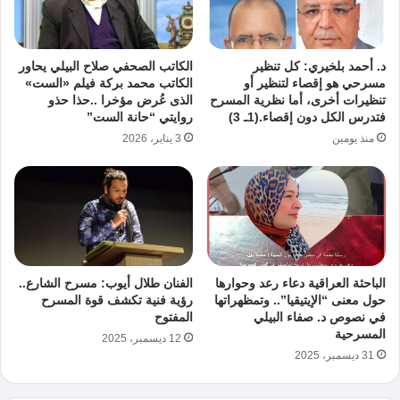
د. أحمد بلخيري: كل تنظير
الكاتب الصحفي صلاح البيلي يحاور
مسرحي هو إقصاء لتنظير أو
الكاتب محمد بركة فيلم «الست»
تنظيرات أخرى، أما نظرية المسرح
الذى عُرض مؤخرا ..حذا حذو
فتدرس الكل دون إقصاء.(1ـ 3)
روايتي “حانة الست”
منذ يومين
3 يناير، 2026
الباحثة العراقية دعاء رعد وحوارها
الفنان طلال أيوب: مسرح الشارع..
حول معنى “الإيتيقيا”.. وتمظهراتها
رؤية فنية تكشف قوة المسرح
في نصوص د. صفاء البيلي
المفتوح
المسرحية
12 ديسمبر، 2025
31 ديسمبر، 2025