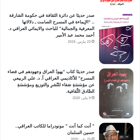
صدر حديثا عن دائرة الثقافة في حكومة الشارقة
.. “الإيماءة في المسرح الصامت ـ دلالاتها
المعرفية والجمالية” للباحث والايمائي العراقي د.
أحمد محمد عبد الأمير
23 مارس، 2019
صدر حديثا كتاب “يهودُ العراق وجهودهم في فضاء
المسرح” للأكاديمي العراقي أ. د. علي الربيعي
عن مؤسَسَةِ صَفاء للنّشرِ والتوزيع ومؤسَسَةِ
الصَّادق الثَّقافية.
9 يناير، 2020
” أنت كما أنت ” مونودراما للكاتب العراقي..
حسين السلمان
20 يناير، 2020