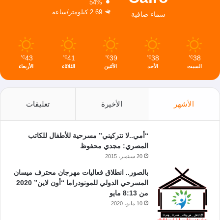
54%
2.69 كيلومتر/ساعة
سماء صافية
43
41
39
38
38
℃
℃
℃
℃
℃
السبت
الأحد
الأثنين
الثلاثاء
الأربعاء
الأشهر
الأخيرة
تعليقات
“أمي..لا تتركيني” مسرحية للأطفال للكاتب
المصري: مجدي محفوظ
20 سبتمبر، 2015
بالصور.. انطلاق فعاليات مهرجان محترف ميسان
المسرحي الدولي للمونودراما “أون لاين” 2020
من 8:13 مايو
10 مايو، 2020