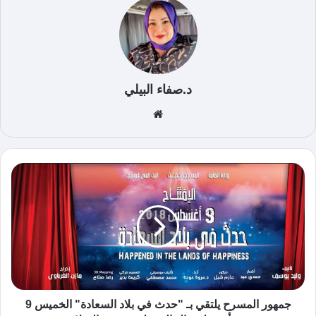
د.صفاء البيلي
موق
ع
الوي
ب
جمهور المسرح يلتقي بـ "حدث في بلاد السعادة" الخميس 9