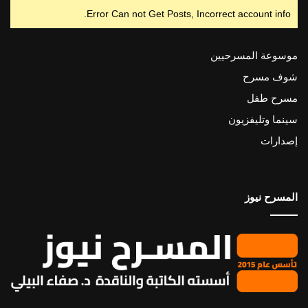
Error Can not Get Posts, Incorrect account info.
موسوعة المسرحيين
شوف مسرح
مسرح طفل
سينما وتليفزيون
إصدارات
المسرح نيوز