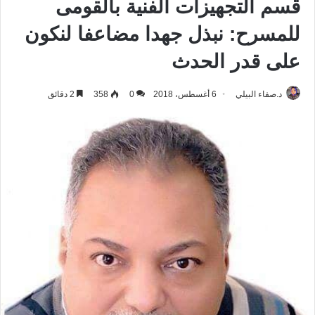
قسم التجهيزات الفنية بالقومى
للمسرح: نبذل جهدا مضاعفا لنكون
على قدر الحدث
د.صفاء البيلي
6 أغسطس، 2018
0
358
2 دقائق