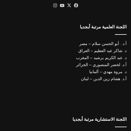
X
فيسبوك
يوتيوب
انستقرام
اللجنة العلمية مرتبة أبجديا
أ.د . أبو الحسن سلام – مصر
د. شاكر عبد العظيم – العراق
د. عبد الكريم برشيد – المغرب
أ.د. لخضر المنصوري – الجزائر
د. مروة مهدي – ألمانيا
أ.د. هشام زين الدين – لبنان
اللجنة الاستشارية مرتبة أبجديا