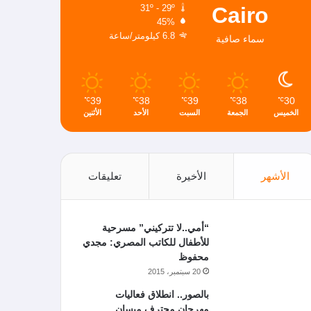
Cairo
31º - 29º
45%
6.8 كيلومتر/ساعة
سماء صافية
39
38
39
38
30
℃
℃
℃
℃
℃
الخميس
الجمعة
السبت
الأحد
الأثنين
الأشهر
الأخيرة
تعليقات
“أمي..لا تتركيني” مسرحية
للأطفال للكاتب المصري: مجدي
محفوظ
20 سبتمبر، 2015
بالصور.. انطلاق فعاليات
مهرجان محترف ميسان