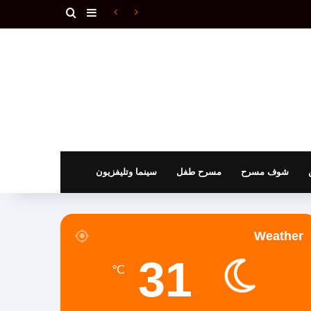
بحث عن
إضافة عمود جانبي
يصدر قريبا الطّبعة العراقية لكتاب الدكتور ماجد الأميري: ” المُتخيّل الرّافديّ الهارب من التّاريخ – دراسة ونصوص مُعرّبة عن الأصول المسماريّة “
شوف مسرح
مسرح طفل
سينما وتليفزيون
Weather
31
℃