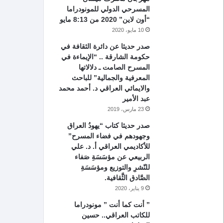
المسرحي الدولي للمونودراما
“أون لاين” 2020 من 8:13 مايو
10 مايو، 2020
صدر حديثا عن دائرة الثقافة في
حكومة الشارقة .. “الإيماءة في
المسرح الصامت ـ دلالاتها
المعرفية والجمالية” للباحث
والايمائي العراقي د. أحمد محمد
عبد الأمير
23 مارس، 2019
صدر حديثا كتاب “يهودُ العراق
وجهودهم في فضاء المسرح”
للأكاديمي العراقي أ. د. علي
الربيعي عن مؤسَسَةِ صَفاء
للنّشرِ والتوزيع ومؤسَسَةِ
الصَّادق الثَّقافية.
9 يناير، 2020
” أنت كما أنت ” مونودراما
للكاتب العراقي.. حسين