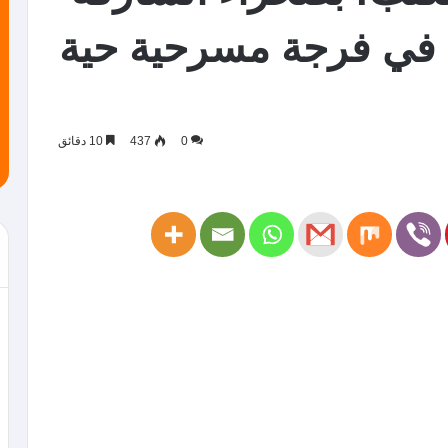
ية في فرجة مسرحية حية
0
437
10 دقائق