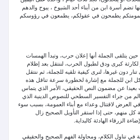
ا تضم أسرة ابن من أبناء أحد الشيوخ ، يبوح والدهم
ء عمومتكم يطمحون في عقولكم، يطمعون في رؤوسكم
رى حين يتلقى الجملة أنها إعلان حرب، وتبدأ الهمسات
 لكارثة كبرى ودق لطبول الحرب، لننتقل بعد إظلام
تنار دون غيرها، لنرى كيفية تلقيه للجملة، ثم ننتقل
ل كل ابن للجملة مع إشارة لخطورة سرعة تناقل هذه
ب بعيدا عن مضمون النص الحقيقي، الأمر الذي يتماس
الم من جراء التفسير السطحي للنصوص الدينية الذي
ي العرض لاقتتال وعداء مع أبناء العمومة، بسبب سوء
 كل منهم، حتى إذا استقر التأويل الصحيح زال
ءة الزرقاء الهادئة كالبداية.
ي تناول الكلام، ومحاولة الفهم الصحيح والحقيقي