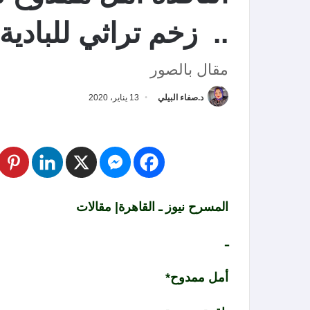
.. زخم تراثي للباد
مقال بالصور
د.صفاء البيلي
13 يناير، 2020
المسرح نيوز ـ القاهرة| مقالات
ـ
أمل ممدوح*