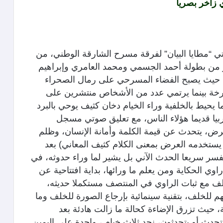
 زاخر بصريا
ي “مطايا البيان” لفرقة مسرح الشارقة الوطني، من
 من بطولة أحمد الجسمي ومحمد العامري وإبراهيم
يا، حيث يصبح الفضاء المسرحي على رمال الصحراء
رخة بينما يرتمي عدد من الأشخاص منتشرين على
ا يحيط بالخلفية وراء الخيام دخان كثيف يوحي بالبرد
 عربيا قديما هؤلاء الناس، مع تعليق صوتي مسجل
رض، يتحدث عن قيمة الكلمة وأمانة الإنسان، وظلم
 يستخدمه العرض بمعنى الكلام كثيف المعاني) بعد
ا يفسر سريعا الحدث الآني بل يشير لما وراء حدوثه، في
ي الحكاية ومن يعلم ما ورائها، بداية افتتاحية عن
لف مع ثبات الراوي في المنتصف مستكملا حديثه،
م للخلف، بتقنية سينمائية بإرجاع الصورة للخلف وما
، حيث تزرق الإضاءة كحالة ما زالت هادئة بعد
تحدث أو يتحدثون، نجد ثلاث خيام ، واحدة على اليمين