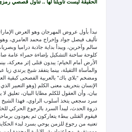
الحقيقة ليست تأويلنا لها .. تناول قصصي رمزي
نبدأ بأول عروض المهرجان وهو العرض الإمارات
تأليف فيصل جواد وإخراج محمد العامري، وهو
سالم وآخرين، ويبدأ بداية جاذبة دراميا وبصر
كلوحة ساخنة التشكيل بإضاءة حمراء عامة صا
الأرض أمام الخيام؛ يبدون قتلى إثر معركة، بينم
والمأساة االثقيلة، بينما يتفقد شيخ يرتدي زيا
ومضخم “بلاي باك” بالعربية الفصحى كبقية الع
الإنسان بتحريف معنى الكلم (وهو التعبير الذي
بيان، وأن العقول للكلم مطايا البيان، تعليق ل
سرد سجعي يتخذ أسلوب الراوي، فهذا الشيخ راو
ذروة الحدث، ليبدأ السرد بالرجوع الحركي للخ
فيقوم القتلى ببطء يتعاركون ثم يعودون برماحه
تعنيه من رجوع للزمن يوحي بسرد لبدء الحكاية
ومستقرة، مع اعتماد بؤر الإنارة المحددة لمن ي