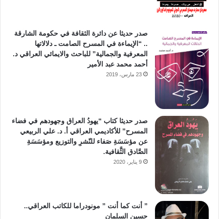
صدر حديثا عن دائرة الثقافة في حكومة الشارقة
.. “الإيماءة في المسرح الصامت ـ دلالاتها
المعرفية والجمالية” للباحث والايمائي العراقي د.
أحمد محمد عبد الأمير
23 مارس، 2019
صدر حديثا كتاب “يهودُ العراق وجهودهم في فضاء
المسرح” للأكاديمي العراقي أ. د. علي الربيعي
عن مؤسَسَةِ صَفاء للنّشرِ والتوزيع ومؤسَسَةِ
الصَّادق الثَّقافية.
9 يناير، 2020
” أنت كما أنت ” مونودراما للكاتب العراقي..
حسين السلمان