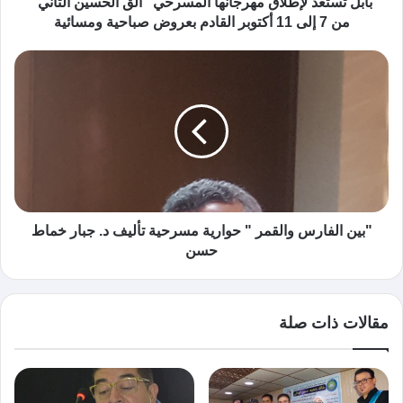
بابل تستعد لإطلاق مهرجانها المسرحي "ألق الحسين الثاني"
من 7 إلى 11 أكتوبر القادم بعروض صباحية ومسائية
"بين الفارس والقمر " حوارية مسرحية تأليف د. جبار خماط
حسن
مقالات ذات صلة