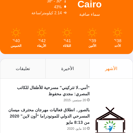
Cairo
38º - 30º
43%
2.14 كيلومتر/ساعة
سماء صافية
40
42
41
39
38
℃
℃
℃
℃
℃
الأحد
الأثنين
الثلاثاء
الأربعاء
الخميس
الأشهر
الأخيرة
تعليقات
“أمي..لا تتركيني” مسرحية للأطفال للكاتب
المصري: مجدي محفوظ
20 سبتمبر، 2015
بالصور.. انطلاق فعاليات مهرجان محترف ميسان
المسرحي الدولي للمونودراما “أون لاين” 2020
من 8:13 مايو
10 مايو، 2020