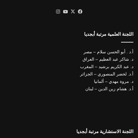
X
فيسبوك
يوتيوب
انستقرام
اللجنة العلمية مرتبة أبجديا
أ.د . أبو الحسن سلام – مصر
د. شاكر عبد العظيم – العراق
د. عبد الكريم برشيد – المغرب
أ.د. لخضر المنصوري – الجزائر
د. مروة مهدي – ألمانيا
أ.د. هشام زين الدين – لبنان
اللجنة الاستشارية مرتبة أبجديا