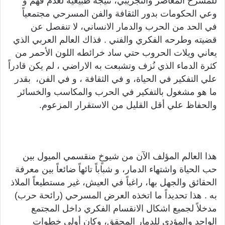
للمسرح المعاصر والتجريبي، نتيجة طبيعية لعدم فهم و
وعي الحكومات بدور الثقافة والفن المسرحي مجتمعياً
في الحد من الحرب والدمار الانساني، لا تنفصل عن
قضيته وطرحه الفكري والفني . فذاك العالم العربي الذي
يعاني ويلات الحروب حتي ساد خرائطه اللون الأحمر من
كثرة الدماء الذي نُزف وتشبعت به الاراضي ، لم يكن قادراً
علي التفكير في الحياة، و في الثقافة ، و في الفن، بقدر
ما هو مشغول بالتفكير في الحرب والمكاسب والخسائر
والحفاظ علي أقل القليل من الاستقرار المزعوم.
هذا العالم المؤلف الآن من شيوخٍ منقسمي الميول بين
حب الحياة واشتهاء الدمار، و شباباً تائهاً ضائعاً بين معرفة
الحقائق والجهل بها، راغباً في العيش، غير مستطيعاً الملاذ
به . هذا تحديداً ما اتخذه العرض المسرحي (رائحة حرب)
مدخلاً لجميع اشكال الانقسام الفكري داخل المجتمع
الواحد والمؤدي للدمار المحقق، وكان أولي خطوات