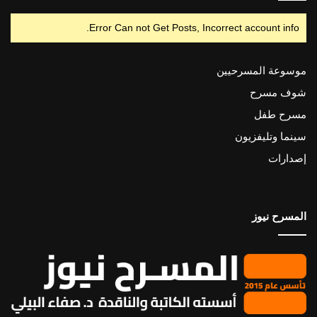
Error Can not Get Posts, Incorrect account info.
موسوعة المسرحيين
شوف مسرح
مسرح طفل
سينما وتليفزيون
إصدارات
المسرح نيوز