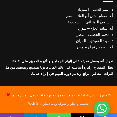
ذ. السر السيد – السودان
أ.د. عصام الدين أبو العلا – مصر
ذ. سامي الزهراني – السعودية
أ.د. سليم عجاج – سوريا
د. محمد الخطيب – مصر
د. مهند العميدي – العراق
أ.د. ياسمين فراج – مصر
ندرك أنه بفضل قدرته على إلهام الجماهير وتأثيره العميق على ثقافاتنا،
يظل المسرح ركيزة أساسية في عالم الفن. دعونا نستمتع ونستفيد من هذا
التراث الثقافي الرائع وندعم دوره المهم في إثراء حياتنا.
© حقوق النشر © 2024، جميع الحقوق محفوظة لجريدة ل المسرح نيوز
تصميم و تطوير شركة ويب ستار Web Star