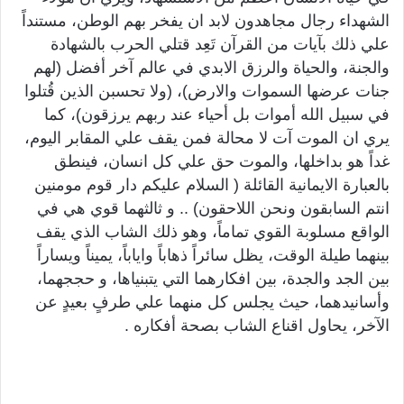
الشهداء رجال مجاهدون لابد ان يفخر بهم الوطن، مستنداً
علي ذلك بآيات من القرآن تَعِد قتلي الحرب بالشهادة
والجنة، والحياة والرزق الابدي في عالم آخر أفضل (لهم
جنات عرضها السموات والارض)، (ولا تحسبن الذين قُتلوا
في سبيل الله أموات بل أحياء عند ربهم يرزقون)، كما
يري ان الموت آت لا محالة فمن يقف علي المقابر اليوم،
غداً هو بداخلها، والموت حق علي كل انسان، فينطق
بالعبارة الايمانية القائلة ( السلام عليكم دار قوم مومنين
انتم السابقون ونحن اللاحقون) .. و ثالثهما قوي هي في
الواقع مسلوبة القوي تماماً، وهو ذلك الشاب الذي يقف
بينهما طيلة الوقت، يظل سائراً ذهاباً واياباً، يميناً ويساراً
بين الجد والجدة، بين افكارهما التي يتبنياها، و حججهما،
وأسانيدهما، حيث يجلس كل منهما علي طرفٍ بعيدٍ عن
الآخر، يحاول اقناع الشاب بصحة أفكاره .