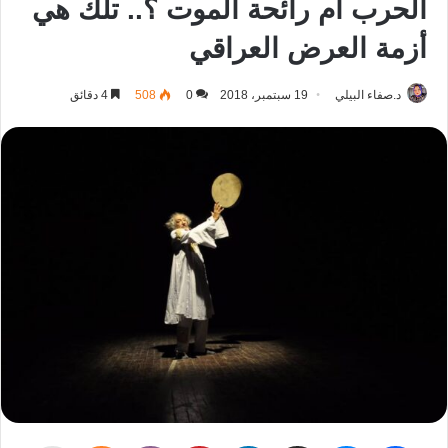
الحرب أم رائحة الموت ؟.. تلك هي
أزمة العرض العراقي
د.صفاء البيلي
19 سبتمبر، 2018
0
508
4 دقائق