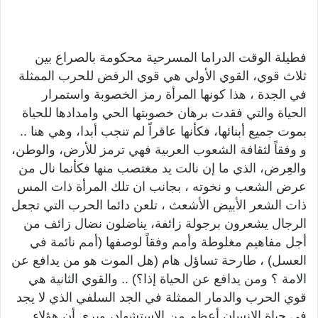
فطيلة الوقت الدراما المسرحية محكومة بالصراع بين
ثلاث قوي، القوي الأولي هي قوي الرفض للحرب الممثلة
في الجدة ، هذا كونها المرأة رمز الخصوبة واستمرار
الحياة والتي فقدت برهان خصوبتها الحي وامدادها للحياة
بموت جميع أبنائها، فكأنها عاقراً لم تنجب أبدا، وهي هنا ..
و وفقاً لثقافة الشعوب العربية فهي ترمز للأرض، والوطن،
والعِرض، الذي ما إن نالت يد مغتصب منها فكأنما نال من
عرض الشعب و نخوته ، بجانب ان تلك المرأة ذات المس
ذات الشعر الأبيض الأشعث ، تلعن دائما الحرب التي تجعل
الرجال يشعرون برجولة زائفة، يناضلون نضال زائف من
أجل مفاهيم مغلوطة وأمم وفقاً لوصفها (أمم نائمة في
العسل) ، طارحة تساؤل هام (هل الموت هو من يدافع عن
الامة ؟ ومن يدافع عن الحياة إذا؟) .. والقوي الثانية هي
قوي الحرب والدمار الممثلة في الجد السلفي الذي لا يجد
في حياة الانسان أعظم من الاستشهاد، ويري أن هؤلاء