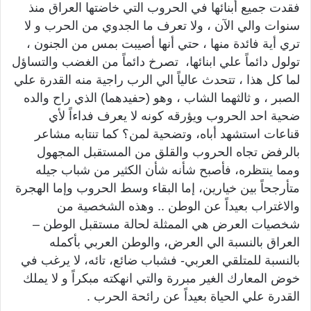
فقدت جميع أبنائها في الحروب التي خاضتها العراق منذ
سنوات والي الآن ، ولا تعرف ما الجدوي من الحرب و لا
تري أية فائدة منها ، حتي أنها أصيبت بمس من الجنون ،
تولول دائماً علي ابنائها، تصرخ دائماً من الغضب والتساؤل
لما كل هذا ، تتحدث عالياً الي الرب راجية منه القدرة علي
الصبر ، و ثالثهما الشاب ، وهو (حفيدهما) الذي راح والده
ضحية احد الحروب ويؤرقه كونه لا يعرف فداءاً لأي
قناعات استشهد أباه، وتضحية لمن؟ كما تنتابه مشاعر
بالرفض تجاه الحروب والقلق من المستقبل المجهول
ومما ينتظره، فأصبح شأنه شأن الكثير من شباب جيله
متأرجحاً بين خيارين، إما البقاء وسط الحروب وإما الهجرة
والاغتراب بعيداً عن الوطن .. وهذه الشخصية من
شخصيات العرض هي الممثلة لحالة مستقبل الوطن –
العراق بالنسبة الي العرض، والوطن العربي بأكمله
بالنسبة للمتلقي العربي- فشباب ضائع، تائه، لا يرغب في
خوض المعارك الغير مبررة والتي انهكته مبكراً و لا يملك
القدرة علي الحياة بعيداً عن رائحة الحرب .