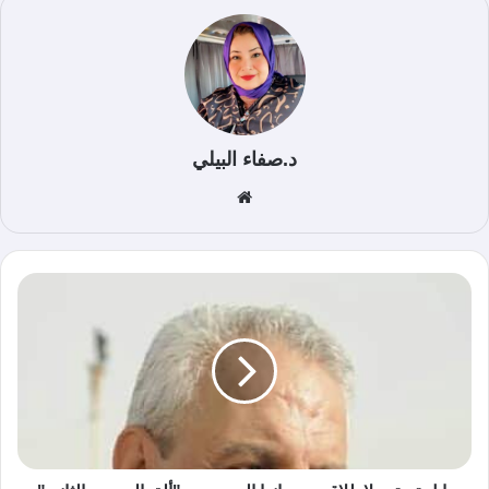
د.صفاء البيلي
موق
ع
الوي
ب