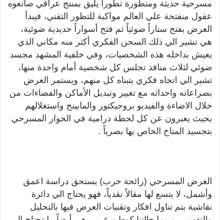
مسرحية حديثة ومتطورة تطوراً يليق بمنتج عراقي صانعوه
عقول منفتحة علي العالم مواكبة للتطور التقني، فيبدأ
العرض بفتح ستاراً ضوئياً ثم فتح أسواراً حديدية ضوئية،
هي تشير الي ذلك السجن الفكري أكثر منه مكاني الذي
يعيش بداخله هذه الشخصيات، وفي خلفية المشهد مجسد
ضوئي لثلاث منافذ تجلس كل شخصية أمام واحدة منها،
تشير الي اتجاه فكري يتبناه كل منهم، ويستمر العرض
بصراعاته واحداثه مع تغيير وتبديل الأماكن والفضاءات من
خلال الاضاءة والفيديو بروجيكتور والمابينج واستغلالهم
بحيث يعبرون عن كل لحظة درامية في الحوار المسرحي
بتجسيد المناخ الخاص بها بصرياً .
العرض المسرحي (رائحة حرب) يستحق دراسة اعمق
وأشمل، لا يتسع لها مقالاً نقدياً، فهو يحتاج الي دائرة
نقاشية يتم تناول افكار وتقنيات العرض فيها بالتحليل
والتفسير، وربما حالتنا كوطن عربي هي أيضاً ما تحتاج الي