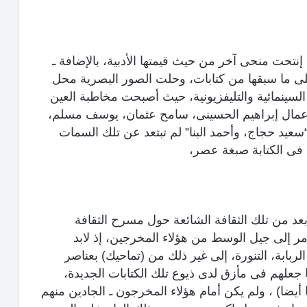
إنتحت منحى آخر من حيث قيمتها الأدبية، بالإضافة ـ
 على ما سبقها من كتابات، وحلت الصور البصرية محل
السينمائية والتليفزيونية، حيث أصبحت مخاطبة العين
أعمال إبراهيم الحسينى، سامح عثمان، يوسف مسلم،
سعيد حجاج، وأحمد البنا” لم تبتعد عن تلك السمات
فى الكتابة صبغة عصر،
عد من تلك الثقافة الشائعة حول مسرح الثقافة
أمر إلى جيل الوسط من هؤلاء المخرجين، إذ لابد
لربابة، التنورة، إلى غير ذلك من (تماحيك) بعناصر
مما جعلهم فى مأزق لدى ذيوع تلك الكتابات الجديدة،
 أيضا) ، ولم يكن أمام هؤلاء المخرجون ـ الجادين منهم