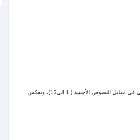
أولها : تراجع النص المسرحى المصرى، والعربى فى مقابل النصوص الأجنبية ( 1 الى13)، ويعكس