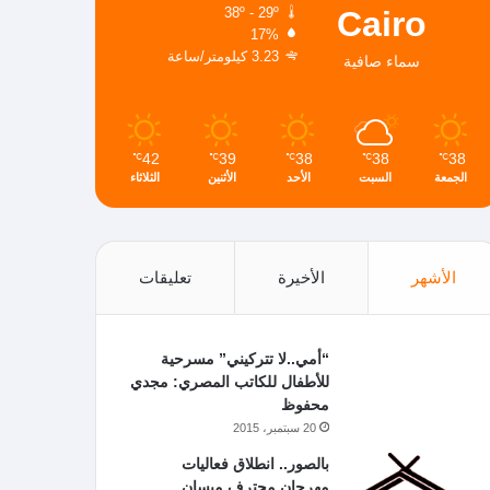
Cairo
38º - 29º
17%
3.23 كيلومتر/ساعة
سماء صافية
42
39
38
38
38
℃
℃
℃
℃
℃
الجمعة
السبت
الأحد
الأثنين
الثلاثاء
الأشهر
الأخيرة
تعليقات
“أمي..لا تتركيني” مسرحية
للأطفال للكاتب المصري: مجدي
محفوظ
20 سبتمبر، 2015
بالصور.. انطلاق فعاليات
مهرجان محترف ميسان