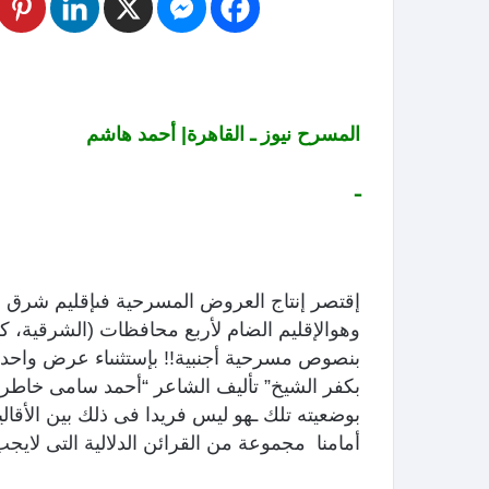
المسرح نيوز ـ القاهرة| أحمد هاشم
ـ
إقتصر إنتاج العروض المسرحية فىإقليم شرق ا
وهوالإقليم الضام لأربع محافظات (الشرقية، ك
بنصوص مسرحية أجنبية!! بإستثنىاء عرض واحد
بكفر الشيخ” تأليف الشاعر “أحمد سامى خاطر”،
بوضعيته تلك ـهو ليس فريدا فى ذلك بين الأقالي
أمامنا مجموعة من القرائن الدلالية التى لايج