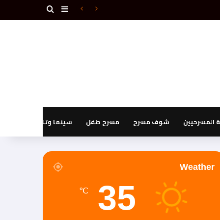
بحث عن
إضافة عمود جانبي
اسماعيل”
المسرحيين
شوف مسرح
مسرح طفل
سينما وتليفزيون
Weather
35
℃