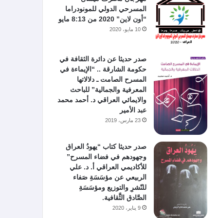
المسرحي الدولي للمونودراما
“أون لاين” 2020 من 8:13 مايو
10 مايو، 2020
صدر حديثا عن دائرة الثقافة في
حكومة الشارقة .. “الإيماءة في
المسرح الصامت ـ دلالاتها
المعرفية والجمالية” للباحث
والايمائي العراقي د. أحمد محمد
عبد الأمير
23 مارس، 2019
صدر حديثا كتاب “يهودُ العراق
وجهودهم في فضاء المسرح”
للأكاديمي العراقي أ. د. علي
الربيعي عن مؤسَسَةِ صَفاء
للنّشرِ والتوزيع ومؤسَسَةِ
الصَّادق الثَّقافية.
9 يناير، 2020