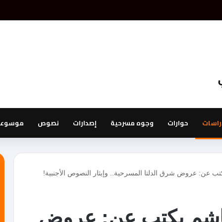
آداب بالعراق.. البصرة: “فضاء التحول الجمالي.. قراءة في محترف الفنان محمد 
راسات
حوارات
وجوه مسرحية
إصدارات
نصوص
موسوعة 
كتب عن: عروض شرق الدلتا المسرحية.. وإيثار النصوص الأجنبية!
 هاشم يكتب عن: عروض