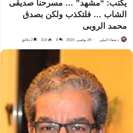
يكتب: “مشهد” … مسرحنا صديقى
الشاب … فلتكذب ولكن بصدق
محمد الروبى
د.صفاء البيلي
28 نوفمبر، 2016
0
314
2 دقائق