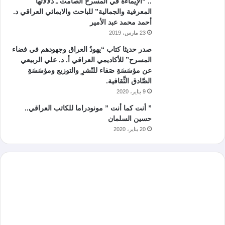
.. “الإيماءة في المسرح الصامت ـ دلالاتها
المعرفية والجمالية” للباحث والايمائي العراقي د.
أحمد محمد عبد الأمير
23 مارس، 2019
صدر حديثا كتاب “يهودُ العراق وجهودهم في فضاء
المسرح” للأكاديمي العراقي أ. د. علي الربيعي
عن مؤسَسَةِ صَفاء للنّشرِ والتوزيع ومؤسَسَةِ
الصَّادق الثَّقافية.
9 يناير، 2020
” أنت كما أنت ” مونودراما للكاتب العراقي..
حسين السلمان
20 يناير، 2020