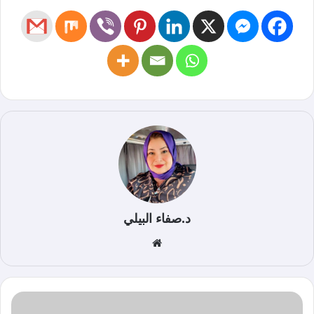
د.صفاء البيلي
موق
ع
الوي
ب