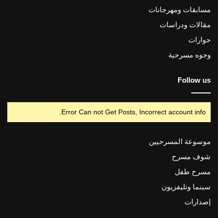
مسابقات ومهرجانات
مقالات ودراسات
حوارات
وجوه مسرحية
Follow us
Error Can not Get Posts, Incorrect account info.
موسوعة المسرحيين
شوف مسرح
مسرح طفل
سينما وتليفزيون
إصدارات