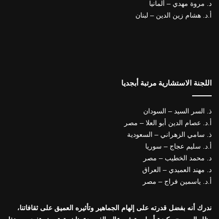
د. مروة مهدي – ألمانيا
أ.د. هشام زين الدين – لبنان
اللجنة الاستشارية مرتبة أبجديا
ذ. السر السيد – السودان
أ.د. عصام الدين أبو العلا – مصر
ذ. سامي الزهراني – السعودية
أ.د. سليم عجاج – سوريا
د. محمد الخطيب – مصر
د. مهند العميدي – العراق
أ.د. ياسمين فراج – مصر
ندرك أنه بفضل قدرته على إلهام الجماهير وتأثيره العميق على ثقافاتنا،