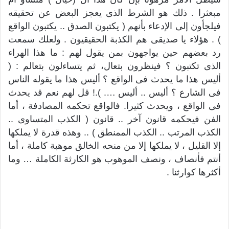
مبعثرا . ذلك هو الشرط الذى يعجز البعض عن تحقيقه
فيلجأون إلى الإدعاء بأنهم ( يكتبون الصدق .. يكتبون الواقع
) . هؤلاء يا صديقى هم الكذبة الحقيقيون . ولعلك سمعت
رد بعضهم حين يواجهون بمن يقول لهم : ما هذا الهراء
الذى تكتبون ؟ فينظرون بتعال، ثم يتساءلون بتعالم : (
أليس هذا ما يحدث فى الواقع ؟ أليس هذا ما يقوله الناس
فى الشارع ؟ أليس .. أليس …. ).! قل لهم نعم قد يحدث
فى الواقع ، ويحدث كثيرا. فالواقع تحكمه المصادفة ، أما
الفن فيحكمه قانون آخر .. قانون ( الكذب المتساوى ..
الكذب المرتب .. الكذب الممنطق ) .. وهذه قدرة لا يملكها
إلا القليل ، لا يملكها إلا من منحه الخالق موهبة كاملة ، أما
أنتم فأنصاف ، ونصف الموهوب هو الكارثة الكاملة … وما
أكثرها كوارثنا .