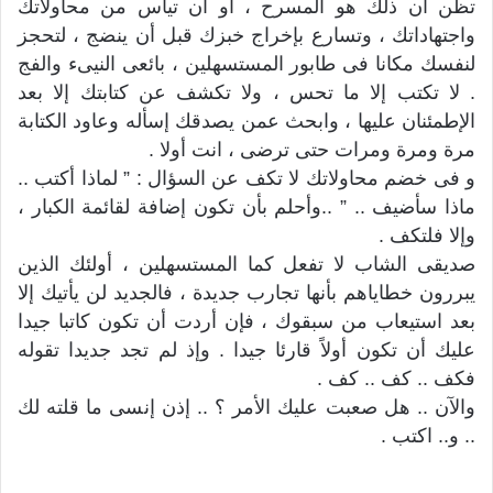
تظن أن ذلك هو المسرح ، أو أن تيأس من محاولاتك
واجتهاداتك ، وتسارع بإخراج خبزك قبل أن ينضج ، لتحجز
لنفسك مكانا فى طابور المستسهلين ، بائعى النيىء والفج
. لا تكتب إلا ما تحس ، ولا تكشف عن كتابتك إلا بعد
الإطمئنان عليها ، وابحث عمن يصدقك إسأله وعاود الكتابة
مرة ومرة ومرات حتى ترضى ، انت أولا .
و فى خضم محاولاتك لا تكف عن السؤال : ” لماذا أكتب ..
ماذا سأضيف .. ” ..وأحلم بأن تكون إضافة لقائمة الكبار ،
وإلا فلتكف .
صديقى الشاب لا تفعل كما المستسهلين ، أولئك الذين
يبررون خطاياهم بأنها تجارب جديدة ، فالجديد لن يأتيك إلا
بعد استيعاب من سبقوك ، فإن أردت أن تكون كاتبا جيدا
عليك أن تكون أولاً قارئا جيدا . وإذ لم تجد جديدا تقوله
فكف .. كف .. كف .
والآن .. هل صعبت عليك الأمر ؟ .. إذن إنسى ما قلته لك
.. و.. اكتب .