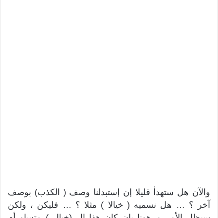
والآن هل ستهدأ قليلا إن إستبدلنا وصف ( الكذب) بوصف
آخر ؟ … هل نسميه ( خيالا ) مثلا ؟ … فليكن ، ولكن
سيظل الأمر مرهونا بإن كان هذا ال (خيال ) متساو أم