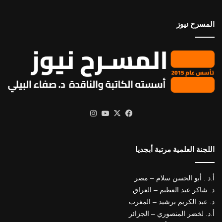
المسرح نيوز
X
فيسبوك
يوتيوب
انستقرام
اللجنة العلمية مرتبة أبجديا
أ.د . أبو الحسن سلام – مصر
د. شاكر عبد العظيم – العراق
د. عبد الكريم برشيد – المغرب
أ.د. لخضر المنصوري – الجزائر