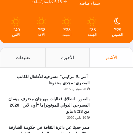
5.18 كيلومتر/ساعة
سماء صافية
40
38
38
38
29
℃
℃
℃
℃
℃
الخميس
الجمعة
السبت
الأحد
الأثنين
الأشهر
الأخيرة
تعليقات
“أمي..لا تتركيني” مسرحية للأطفال للكاتب
المصري: مجدي محفوظ
20 سبتمبر، 2015
بالصور.. انطلاق فعاليات مهرجان محترف ميسان
المسرحي الدولي للمونودراما “أون لاين” 2020
من 8:13 مايو
10 مايو، 2020
صدر حديثا عن دائرة الثقافة في حكومة الشارقة