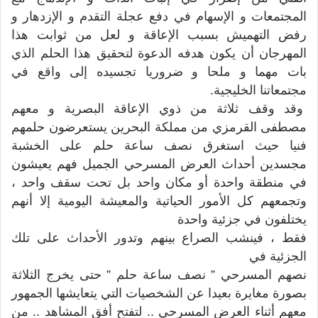
المجتمعات و الإسهام في دفع عجلة التقدم و الإزدهار و
رفض التهميش بسبب الإعاقة و لعل من ثوابت هذا
المهرجان أن يكون هدفه الدعوة لتحقيق هذا الحلم الذي
بات مهما و ملحا و ضروريا تجسيده إلى واقع في
مجتمعاتنا الخليجية.
وقد وقف ثلاثة من ذوي الإعاقة البصرية و معهم
مصطفى القرمزي من مملكة البحرين يستعرضون حلمهم
فنيا حيث استغرق نصف ساعة حلم على الخشبة
مجسدين أحداث العرض المسرحي الجميل فهم يعيشون
في منطقة واحدة أو مكان واحد بل تحت سقف واحد ،
وتجمعهم كل الأمور الحياتية والمعيشة اليومية إلا أنهم
يختلفون في جزئية واحدة
فقط ، فينشب الصراع بينهم وتدور الأحداث على تلك
الجزئية في
نصهم المسرحي ” نصف ساعة حلم ” حتى يخرج الثلاثة
بصورة مغايرة بعيدا عن الشخصيات التي يتعايشها الجمهور
معهم أثناء العرض المسرحي .. لتفتح أفق المشاهد .. من