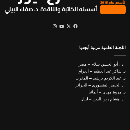
X
فيسبوك
يوتيوب
انستقرام
اللجنة العلمية مرتبة أبجديا
أ.د . أبو الحسن سلام – مصر
د. شاكر عبد العظيم – العراق
د. عبد الكريم برشيد – المغرب
أ.د. لخضر المنصوري – الجزائر
د. مروة مهدي – ألمانيا
أ.د. هشام زين الدين – لبنان