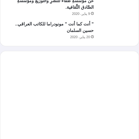
عن مؤسَسَةِ صَفاء للنّشرِ والتوزيع ومؤسَسَةِ
الصَّادق الثَّقافية.
9 يناير، 2020
” أنت كما أنت ” مونودراما للكاتب العراقي..
حسين السلمان
20 يناير، 2020