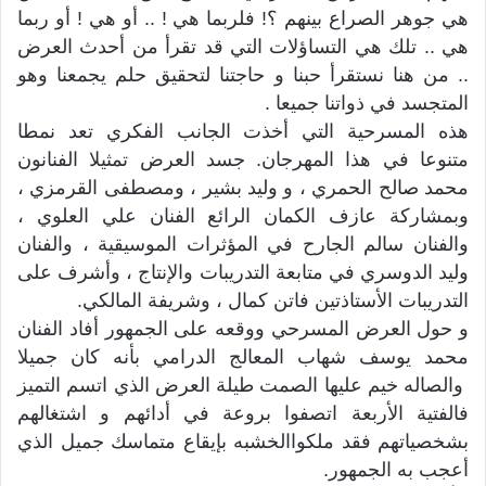
هي جوهر الصراع بينهم ؟! فلربما هي ! .. أو هي ! أو ربما
هي .. تلك هي التساؤلات التي قد تقرأ من أحدث العرض
.. من هنا نستقرأ حبنا و حاجتنا لتحقيق حلم يجمعنا وهو
المتجسد في ذواتنا جميعا .
هذه المسرحية التي أخذت الجانب الفكري تعد نمطا
متنوعا في هذا المهرجان. جسد العرض تمثيلا الفنانون
محمد صالح الحمري ، و وليد بشير ، ومصطفى القرمزي ،
وبمشاركة عازف الكمان الرائع الفنان علي العلوي ،
والفنان سالم الجارح في المؤثرات الموسيقية ، والفنان
وليد الدوسري في متابعة التدريبات والإنتاج ، وأشرف على
التدريبات الأستاذتين فاتن كمال ، وشريفة المالكي.
و حول العرض المسرحي ووقعه على الجمهور أفاد الفنان
محمد يوسف شهاب المعالج الدرامي بأنه كان جميلا
والصاله خيم عليها الصمت طيلة العرض الذي اتسم التميز
فالفتية الأربعة اتصفوا بروعة في أدائهم و اشتغالهم
بشخصياتهم فقد ملكواالخشبه بإيقاع متماسك جميل الذي
أعجب به الجمهور.