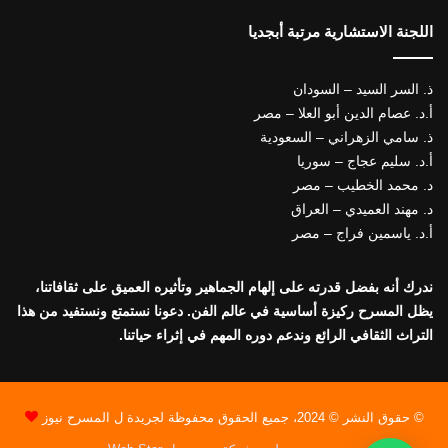
اللجنة الاستشارية مرتبة أبجديا
ذ. السر السيد – السودان
أ.د. عصام الدين أبو العلا – مصر
ذ. سامي الزهراني – السعودية
أ.د. سليم عجاج – سوريا
د. محمد الخطيب – مصر
د. مهند العميدي – العراق
أ.د. ياسمين فراج – مصر
ندرك أنه بفضل قدرته على إلهام الجماهير وتأثيره العميق على ثقافاتنا،
يظل المسرح ركيزة أساسية في عالم الفن. دعونا نستمتع ونستفيد من هذا
التراث الثقافي الرائع وندعم دوره المهم في إثراء حياتنا.
© حقوق النشر © 2024، جميع الحقوق محفوظة لجريدة ل المسرح نيوز