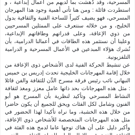
المسرحية، وقد دُهشت بما لديهم من أعمال إبداعية ، و
استطردت قائلة : ومن هنا تأتي أهمية وجود هذا المهرجان
المسرحي، فهو يضيف كثيراً للساحة الفنية والثقافية بدول
الخليج، و من خلاله سنتعرف على الممثلين المسرحيين
من ذوي الإعاقة، وعلى قدراتهم وطاقاتهم الإبداعية،
وعلينا أن نستثمر هذه الطاقات في أعمالنا الدرامية، بأن
نُشرك هؤلاء المبدعين في الأعمال المسرحية و الدرامية
التلفزيونية.
عن تنشيط الحركة الفنية لدى الأشخاص ذوى الإعاقة من
خلال إقامة المهرجانات الخليجية تحدث إدريس بن خميس
النبهاني نائب رئيس فرقة مسرح الدِّن للثقافة والفن قائلا
: مثل هذه المهرجانات بحد ذاتها عامل معزز ومغذ لثقافة
النشاط المسرحي وتأكيد لنظرية بأن المسرح هو أبو
الفنون وشامل لكل الفئات ويحق للجميع أن يكون حاضرا
من خلال هذه الخشبة، وما نراه تأكيدا لهذا الحضور في
مثل هذه المهرجانات المتخصصة للأشخاص ذوي الإعاقة،
وأكبر دليل على أن هناك توجها عاما لدمج هذه الفئة في