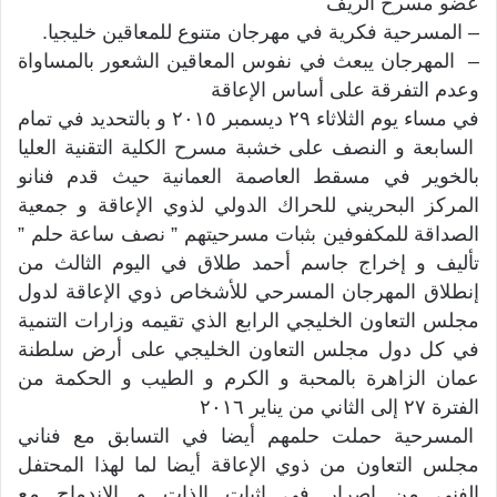
عضو مسرح الريف
– المسرحية فكرية في مهرجان متنوع للمعاقين خليجيا.
– المهرجان يبعث في نفوس المعاقين الشعور بالمساواة
وعدم التفرقة على أساس الإعاقة
في مساء يوم الثلاثاء ٢٩ ديسمبر ٢٠١٥ و بالتحديد في تمام
السابعة و النصف على خشبة مسرح الكلية التقنية العليا
بالخوير في مسقط العاصمة العمانية حيث قدم فنانو
المركز البحريني للحراك الدولي لذوي الإعاقة و جمعية
الصداقة للمكفوفين بثبات مسرحيتهم ” نصف ساعة حلم ”
تأليف و إخراج جاسم أحمد طلاق في اليوم الثالث من
إنطلاق المهرجان المسرحي للأشخاص ذوي الإعاقة لدول
مجلس التعاون الخليجي الرابع الذي تقيمه وزارات التنمية
في كل دول مجلس التعاون الخليجي على أرض سلطنة
عمان الزاهرة بالمحبة و الكرم و الطيب و الحكمة من
الفترة ٢٧ إلى الثاني من يناير ٢٠١٦
المسرحية حملت حلمهم أيضا في التسابق مع فناني
مجلس التعاون من ذوي الإعاقة أيضا لما لهذا المحتفل
الفني من إصرار في إثبات الذات و الإندماج مع