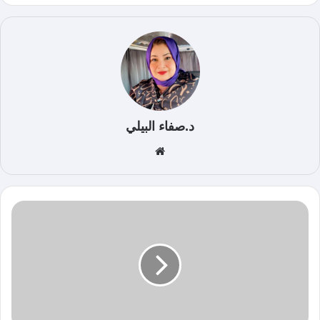
د.صفاء البيلي
موق
ع
الوي
ب