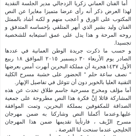
أما الفنان العماني زكريا الزدجالي مدير الجلسة النقدية
لهذا العرض ذكر أنه رأى عرضا متميزا مغايرا عن النص
المكتوب على الورق و أعجب منهم و لكنه أشاد بالممثل
الفنان وليد بشير الذي أبهر المتلقي بإحساسه المتدفق و
روحه المرحة و هذا يدل على عمق استيعابه للشخصية
تجسيدا.
و حسب ما ذكرت جريدة الوطن العمانية في عددها
الصادر يوم الأربعاء ٣٠ ديسمبر ٢٠١٥ الموافق ١٨ ربيع
الأول ١٤٣٧هجرية أن مملكة البحرين أبهرت أمس بعرضها
” نصف ساعة حلم ” الحضور على خشبة مسرح الكلية
التقنية العليا بالخوير دون أن تتوغل في تفاصيل الإبهار.
أما مؤلف ومخرج مسرحية جاسم طلاق تحدث عن هذه
المشاركة قائلا إنَّ فكرة هذا النص مطروحة على جمعية
الصداقة للمكفوفين بمملكة البحرين، وتمت الموافقة
عليها.وعندما أكملنا النص وشاركنا به ضمن مهرجان
مسرح الرِّيف ، فارتأينا تقديمها ضمن هذا المهرجان
الخليجي عندما سنحت لنا الفرصة .