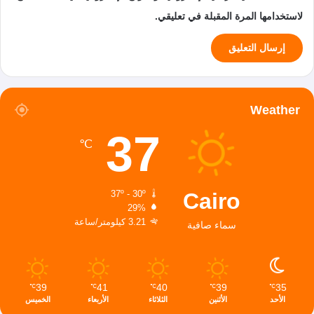
لاستخدامها المرة المقبلة في تعليقي.
Weather
37
℃
Cairo
37º - 30º
29%
3.21 كيلومتر/ساعة
سماء صافية
39
41
40
39
35
℃
℃
℃
℃
℃
الأحد
الأثنين
الثلاثاء
الأربعاء
الخميس