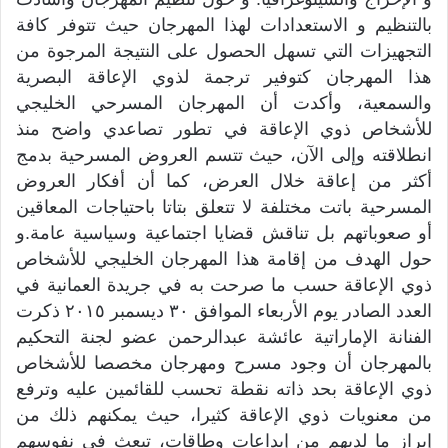
بالتنظيم و الاستعدادات لهذا المهرجان حيث تتوفر كافة
التجهيزات التي تسهل الحصول على النتيجة المرجوة من
هذا المهرجان كتوفير ترجمة لذوي الإعاقة البصرية
والسمعية، وأكدت أن المهرجان المسرحي الخليجي
للأشخاص ذوي الإعاقة في تطور تصاعدي واضح منذ
انطلاقته وإلى الآن، حيث تتسم العروض المسرحية بدمج
أكثر من إعاقة خلال العرض، كما أن أفكار العروض
المسرحية باتت مختلفة لا تتعلق بتاتا باحتياجات المعاقين
أو صعوباتهم بل تناقش قضايا اجتماعية وسياسية عامة. و
حول الهدف من إقامة هذا المهرجان الخليجي للأشخاص
ذوي الإعاقة حسب ما صرحت به في جريدة العمانية في
العدد الصادر يوم الأربعاء الموافق ٣٠ ديسمبر ٢٠١٥ ذكرت
الفنانة الإماراتية عائشة عبدالرحمن عضو لجنة التحكيم
بالمهرجان أن وجود مسرح ومهرجان مخصصا للأشخاص
ذوي الإعاقة بحد ذاته نقطة تحسب للقائمين عليه وترفع
من معنويات ذوي الإعاقة كثيرا، حيث يمكنهم ذلك من
إبراز ما لديهم من إبداعات وطاقات، تبعث في نفوسهم