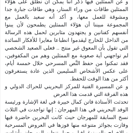
و عن الممثلين فيها ذكر أننا يمكن أن نطلق على هؤلاء
الممثلين طاقات من وراء الستار، وهي طاقات جبارة جدا
ومشوقة للعمل معها، و أكد أنه سعيد بالعمل مع
المجموعة مبيننا أن هؤلاء الممثلين يطمحون لأن يبنوا
أنفسهم كفنانين و يجتهدون مثابرين لحمل هذه الرسالة
من الداخل للخارج ليقدموا انطباعا مغايرا للأفكار السائدة
التي تقول بأن المعوق غير منتج .. فعلى الصعيد الشخصي
لم تواجهني أية صعوبة مع الممثلين وهم من المكفوفين،
فقد تمكنوا من حفظ النَّص المسرحي خلال خمسة أيام،
على عكس الأشخاص السليمين الذين عادة يستغرقون
أكثر من هذا الوقت للحفظ.
و عن المسيرة الفنية للمركز البحريني للحراك الدولي و
هذه الفرقة التي قدمت هذا العرض
تحدثت الأستاذة فاتن كمال خبيرة في لغة الإشارة ورئيسة
الوفد البحريني في هذا المهرجان : إنها تواجدت في الثلاث
نسخ السابقة للمهرجان حيث كانت البحرين حاضرة فيها
وفازت بجوائز متنوعه منها فوزها في العروض المسرحية
و الإخراج والسينوغرافيا. و حول تنظيم المهرجان وأشادت