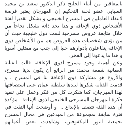
بالمعاقين من أبناء الخليج ذكر الدكتور سعيد بن محمد
السيابي عضو لجنة التحكيم إن المهرجان يعتبر فرصة
لالتقاء العاملين في المسرح الخليجي و يشكل تقديرا لفئة
الأشخاص ذوي الإعاقة و هذا بحد ذاته يشكل نجاحاً من
خلال متابعة عروض مسرحية لست دول خليجية حيث أن
من يؤدي شخصيات هذه العروض هم من الأشخاص ذوي
الإعاقة يتفاعلون بأدوارهم جنبا إلى جنب مع ممثلين أسويا
و هذا ما يدعونا إلى الفخر.
وعن أهمية وجود مسرح لذوي الإعاقة، قالت الفنانة
العمانية شمعة محمد: من الرائع أن يكون لدينا مسرح،
والأروع هو مشاركة ذوي الإعاقة لنا في المسرح . و
قدمت الفنانة شكرها لبلدها سلطنة عمان على استضافتها
لهذا المهرجان، كما شكرت كل من فكر وعمل على تنفيذ
فكرة المهرجان المسرحي الخليجي لذوي الإعاقة . مؤكدة
أن هذه الفئة تتصف بالإبداع .. و أوضحت أنها التقت في
فترة سابقة بمجموعة من المبدعين في مجال المسرح
بجمعية النور للمكفوفين، وشاهدت بعض أعمالهم