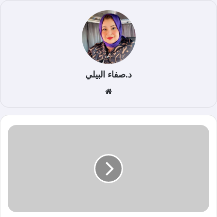
د.صفاء البيلي
موق
ع
الوي
ب