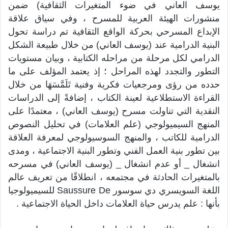
يوسف العاني في ضوء المتغيرات الثقافية) ضمن
منشورات الهيئة العربية للمسرح ، وفي سياق علاقة
الإبداع المسرحي بحركة الواقع الثقافية تم دراسة تحول
البنية الدرامية عند (يوسف العاني) من خلال طبيعة الشكل
الدرامي لكل مرحلة من مراحله الكتابية ، وبيان مستويات
التطور والتجدد لهذه المراحل ؛ إذ يعتمد المؤلف على ما
حدده من رؤى ومرجعيات فكرية وفنية تَلَمَّسَهَا من خلال
القراءة الاستطلاعية لعينة الكتاب ، إضافةً إلى الدراسات
النقدية التي تناولت مسرح (يوسف العاني) ، معتمدًا على
المنهج السيميولوجي (علم العلامات) في تحليل النصوص
الدرامية للكاتب ، والمنهج السوسيولوجي لمعرفة العلاقة
بين تطور بنية العمل الفني وتطور البنية الاجتماعية ، ومدى
انشغال _ أو عدم انشغال _ (يوسف العاني) في مسرحه
بالمتغيرات الحادثة في مجتمعه ، انطلاقًا من تعريف عالم
اللغة السويسري دي سوسور Saussure De للسيميولوجيا
بأنها : علم يدرس حياة العلامات داخل الحياة الاجتماعية .