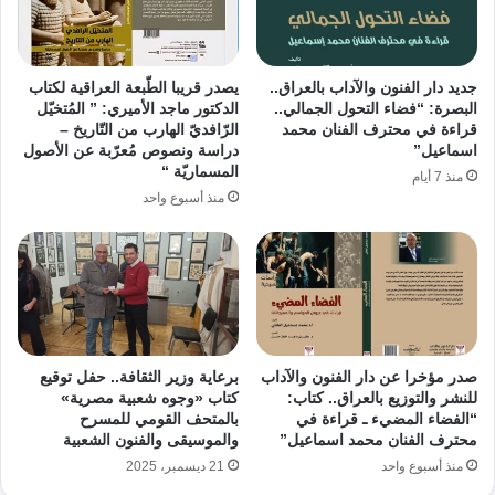
جديد دار الفنون والآداب بالعراق..
يصدر قريبا الطّبعة العراقية لكتاب
البصرة: “فضاء التحول الجمالي..
الدكتور ماجد الأميري: ” المُتخيّل
قراءة في محترف الفنان محمد
الرّافديّ الهارب من التّاريخ –
اسماعيل”
دراسة ونصوص مُعرّبة عن الأصول
المسماريّة “
منذ 7 أيام
منذ أسبوع واحد
صدر مؤخرا عن دار الفنون والآداب
برعاية وزير الثقافة.. حفل توقيع
للنشر والتوزيع بالعراق.. كتاب:
كتاب «وجوه شعبية مصرية»
“الفضاء المضيء ـ قراءة في
بالمتحف القومي للمسرح
محترف الفنان محمد اسماعيل”
والموسيقى والفنون الشعبية
منذ أسبوع واحد
21 ديسمبر، 2025