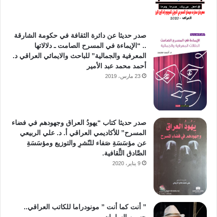
صدر حديثا عن دائرة الثقافة في حكومة الشارقة
.. “الإيماءة في المسرح الصامت ـ دلالاتها
المعرفية والجمالية” للباحث والايمائي العراقي د.
أحمد محمد عبد الأمير
23 مارس، 2019
صدر حديثا كتاب “يهودُ العراق وجهودهم في فضاء
المسرح” للأكاديمي العراقي أ. د. علي الربيعي
عن مؤسَسَةِ صَفاء للنّشرِ والتوزيع ومؤسَسَةِ
الصَّادق الثَّقافية.
9 يناير، 2020
” أنت كما أنت ” مونودراما للكاتب العراقي..
حسين السلمان