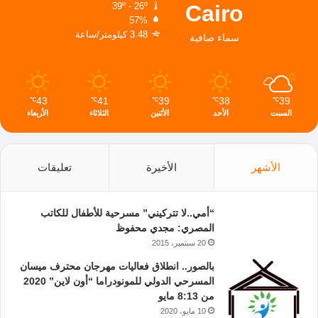
Cairo
39º - 26º
57%
3.48 كيلومتر/ساعة
سماء صافية
43
41
39
38
39
℃
℃
℃
℃
℃
السبت
الأحد
الأثنين
الثلاثاء
الأربعاء
الأشهر
الأخيرة
تعليقات
“أمي..لا تتركيني” مسرحية للأطفال للكاتب
المصري: مجدي محفوظ
20 سبتمبر، 2015
بالصور.. انطلاق فعاليات مهرجان محترف ميسان
المسرحي الدولي للمونودراما “أون لاين” 2020
من 8:13 مايو
10 مايو، 2020