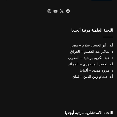
X
فيسبوك
يوتيوب
انستقرام
اللجنة العلمية مرتبة أبجديا
أ.د . أبو الحسن سلام – مصر
د. شاكر عبد العظيم – العراق
د. عبد الكريم برشيد – المغرب
أ.د. لخضر المنصوري – الجزائر
د. مروة مهدي – ألمانيا
أ.د. هشام زين الدين – لبنان
اللجنة الاستشارية مرتبة أبجديا