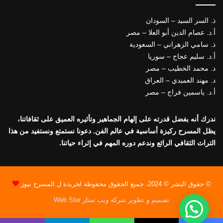
ذ. السر السيد – السودان
أ.د. عصام الدين أبو العلا – مصر
ذ. سامي الزهراني – السعودية
أ.د. سليم عجاج – سوريا
د. محمد الخطيب – مصر
د. مهند العميدي – العراق
أ.د. ياسمين فراج – مصر
ندرك أنه بفضل قدرته على إلهام الجماهير وتأثيره العميق على ثقافاتنا،
يظل المسرح ركيزة أساسية في عالم الفن. دعونا نستمتع ونستفيد من هذا
التراث الثقافي الرائع وندعم دوره المهم في إثراء حياتنا.
© حقوق النشر © 2024، جميع الحقوق محفوظة لجريدة ل المسرح نيوز
تصميم و تطوير شركة ويب ستار Web Star