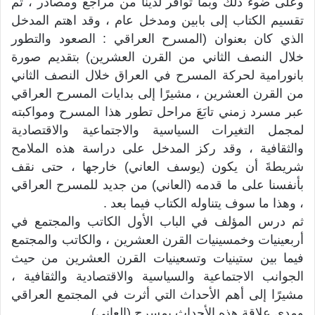
وعلى ضوء ذلك وبما توافر لدينا من مراجع ومصادر ، تم
تقسيم الكتاب إلى بابين ومدخل عام ، وقد اهتم المدخل
الذي كان بعنوان (المسرح العراقي : الصعود والتطور
خلال النصف الثاني من القرن العشرين) بتقديم صورة
بانورامية لحركة المسرح في العراق خلال النصف الثاني
من القرن العشرين ، مشيرًا إلى بدايات المسرح العراقي
عبر مسرد زمني تابَعَ مراحل تطور هذا المسرح ومواكبته
لمجمل التغيرات السياسية والاجتماعية والاقتصادية
والثقافية ، وقد ركز المدخل على دراسة هذه الملامح
شريطةَ أن يكون (يوسف العاني) خارجها ، حتى نقف
بأنفسنا على ما قدمه (العاني) من جديد للمسرح العراقي
، وهذا ما سوف يتناوله الكتاب فيما بعد .
ثم درس المؤلف في الباب الأول الكاتب والمجتمع في
أربعينيات وخمسينيات القرن العشرين ، والكاتب والمجتمع
فيما بين ستينيات وتسعينيات القرن العشرين من حيث
الجوانب الاجتماعية والسياسية والاقتصادية والثقافية ،
مشيرًا إلى أهم الأحداث التي أثرت في المجتمع العراقي
ومدى علاقة هذه الأحداث بمسرح (العاني) .