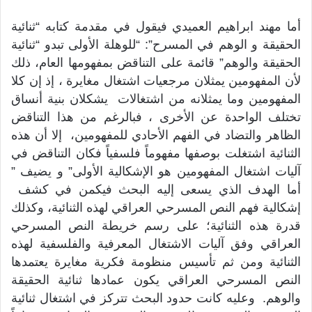
أما مهند ابراهيم العميدي فيقول في مقدمة كتابه “ثنائية
الحقيقة و الوهم في المسرح”: “للوهلة الأولى تبدو “ثنائية
الحقيقة والوهم” قائمة على التناقض بمفهومها العام، ذلك
لأن المفهومين يمثلان مرجعيات اشتغال مغايرة ، إذ إن كلا
المفهومين وما يمثلانه من اشتغالات يشكلان بنية أنساق
تختلف الواحدة عن الأخرى ، فبالرغم من هذا التناقض
الظاهر والتضاد في الفهم الأحادي للمفهومين، إلا أن هذه
الثنائية اشتغلت بوصفها مفهوماً فلسفياً فكان التناقض في
آليات اشتغال المفهومين هو الإشكالية الأولى” و يضيف ”
أما الهدف الذي يسعى إليه البحث فيكمن في كشف
إشكالية فهم النص المسرحي العراقي لهذه الثنائية، وكذلك
قدرة هذه الثنائية؛ على رسم خريطة النص المسرحي
العراقي وفق آليات الاشتغال المعرفية والفلسفية لهذه
الثنائية ومن ثم تأسيس منظومة فكرية مغايرة يعتمدها
النص المسرحي العراقي يكون عمادها ثنائية الحقيقة
والوهم. وعليه كانت حدود البحث تتركز في اشتغال ثنائية