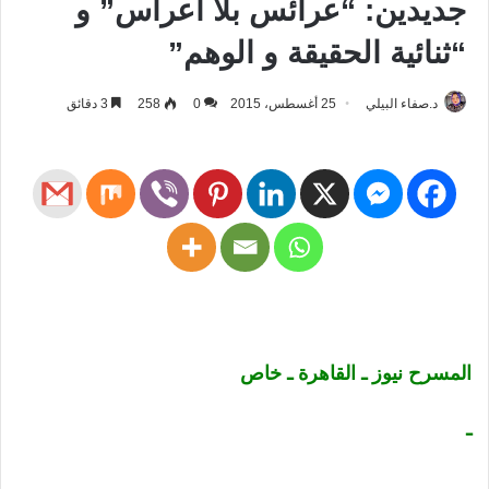
جديدين: “عرائس بلا أعراس” و
“ثنائية الحقيقة و الوهم”
د.صفاء البيلي
25 أغسطس، 2015
0
258
3 دقائق
المسرح نيوز ـ القاهرة ـ خاص
ـ