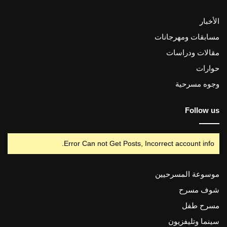
الأخبار
مسابقات ومهرجانات
مقالات ودراسات
حوارات
وجوه مسرحية
Follow us
Error Can not Get Posts, Incorrect account info.
موسوعة المسرحيين
شوف مسرح
مسرح طفل
سينما وتليفزيون