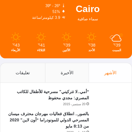
Cairo
39º - 26º
51%
3.9 كيلومتر/ساعة
سماء صافية
43
41
39
38
39
℃
℃
℃
℃
℃
السبت
الأحد
الأثنين
الثلاثاء
الأربعاء
الأشهر
الأخيرة
تعليقات
“أمي..لا تتركيني” مسرحية للأطفال للكاتب
المصري: مجدي محفوظ
20 سبتمبر، 2015
بالصور.. انطلاق فعاليات مهرجان محترف ميسان
المسرحي الدولي للمونودراما “أون لاين” 2020
من 8:13 مايو