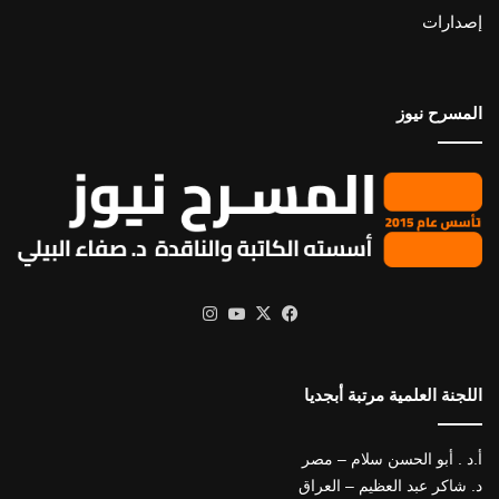
إصدارات
المسرح نيوز
X
فيسبوك
يوتيوب
انستقرام
اللجنة العلمية مرتبة أبجديا
أ.د . أبو الحسن سلام – مصر
د. شاكر عبد العظيم – العراق