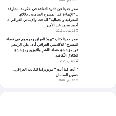
10 مايو، 2020
صدر حديثا عن دائرة الثقافة في حكومة الشارقة
.. “الإيماءة في المسرح الصامت ـ دلالاتها
المعرفية والجمالية” للباحث والايمائي العراقي د.
أحمد محمد عبد الأمير
23 مارس، 2019
صدر حديثا كتاب “يهودُ العراق وجهودهم في فضاء
المسرح” للأكاديمي العراقي أ. د. علي الربيعي
عن مؤسَسَةِ صَفاء للنّشرِ والتوزيع ومؤسَسَةِ
الصَّادق الثَّقافية.
9 يناير، 2020
” أنت كما أنت ” مونودراما للكاتب العراقي..
حسين السلمان
20 يناير، 2020