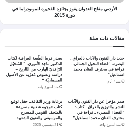
الأردني مفلح العدوان يفوز بجائزة الفجيرة للمونودراما في
دورة 2015
مقالات ذات صلة
جديد دار الفنون والآداب بالعراق..
يصدر قريبا الطّبعة العراقية لكتاب
البصرة: “فضاء التحول الجمالي..
الدكتور ماجد الأميري: ” المُتخيّل
قراءة في محترف الفنان محمد
الرّافديّ الهارب من التّاريخ –
اسماعيل”
دراسة ونصوص مُعرّبة عن الأصول
المسماريّة “
منذ 7 أيام
منذ أسبوع واحد
صدر مؤخرا عن دار الفنون والآداب
برعاية وزير الثقافة.. حفل توقيع
للنشر والتوزيع بالعراق.. كتاب:
كتاب «وجوه شعبية مصرية»
“الفضاء المضيء ـ قراءة في
بالمتحف القومي للمسرح
محترف الفنان محمد اسماعيل”
والموسيقى والفنون الشعبية
منذ أسبوع واحد
21 ديسمبر، 2025