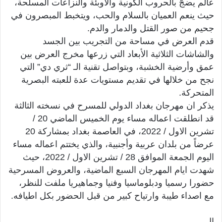
عالم يضجّ بالحروب الكونية والأوبئة والنزاعات المسلحة،
حيث ينعم العميان بالسلام والحب، ويتخبط المبصرون في
جحيم من صور القتل والدمار والدم.
قدم العرض في مساحة من التجريب بين الجسد
والشاشات الثلاثية الأبعاد التي زرعها مخرج العرض بين
عمق وأرضية الخشبة، وبتواصل تقنية الـ “ثري دي” التي
نجح من خلالها في تقديم مستويات عدة للعبته البصرية
المتحركة.
يذكر ان مهرجان بغداد الدولي للمسرح في نسخته الثالثة
قد انطلقت اعماله مساء يوم الخميس الماضي 20 /
تشرين الاول / 2022، في العاصمة بغداد بمشاركة 20
عرضاً من بلدان عربية وأجنبية، والذي يختتم اعماله مساء
اليوم الجمعة الموافق 28 / تشرين الاول / 2022، حيث
شهدت ايام المهرجان السبع الماضية، والعروض المسرحية
حضورا رسميا ودبلوماسيا وفنيا وجماهيريا ملفت للنظر،
مع اصداء طيبة وارتياح كبير من قبل الحضور بكل اطيافه.
ال