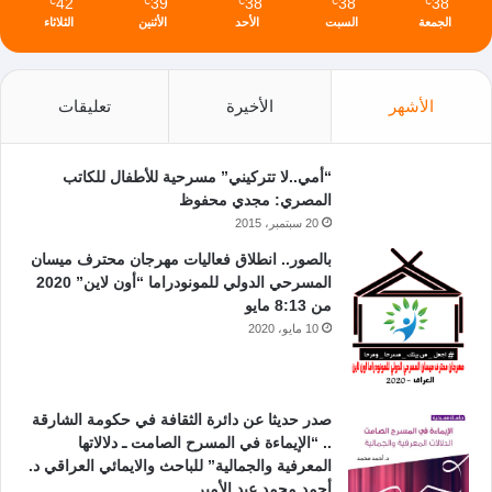
42
39
38
38
38
℃
℃
℃
℃
℃
الجمعة
السبت
الأحد
الأثنين
الثلاثاء
الأشهر
الأخيرة
تعليقات
“أمي..لا تتركيني” مسرحية للأطفال للكاتب
المصري: مجدي محفوظ
20 سبتمبر، 2015
بالصور.. انطلاق فعاليات مهرجان محترف ميسان
المسرحي الدولي للمونودراما “أون لاين” 2020
من 8:13 مايو
10 مايو، 2020
صدر حديثا عن دائرة الثقافة في حكومة الشارقة
.. “الإيماءة في المسرح الصامت ـ دلالاتها
المعرفية والجمالية” للباحث والايمائي العراقي د.
أحمد محمد عبد الأمير