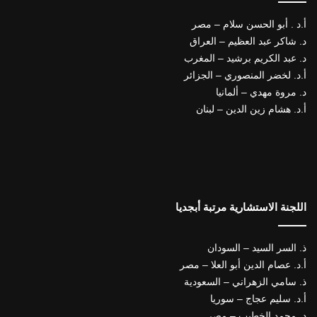
أ.د . أبو الحسن سلام – مصر
د. شاكر عبد العظيم – العراق
د. عبد الكريم برشيد – المغرب
أ.د. لخضر المنصوري – الجزائر
د. مروة مهدي – ألمانيا
أ.د. هشام زين الدين – لبنان
اللجنة الاستشارية مرتبة أبجديا
ذ. السر السيد – السودان
أ.د. عصام الدين أبو العلا – مصر
ذ. سامي الزهراني – السعودية
أ.د. سليم عجاج – سوريا
د. محمد الخطيب – مصر