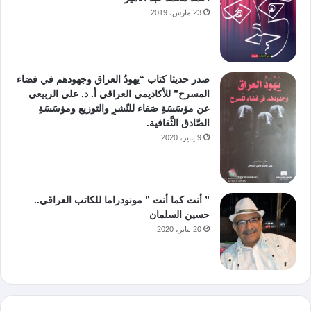
23 مارس، 2019
صدر حديثا كتاب “يهودُ العراق وجهودهم في فضاء
المسرح” للأكاديمي العراقي أ. د. علي الربيعي
عن مؤسَسَةِ صَفاء للنّشرِ والتوزيع ومؤسَسَةِ
الصَّادق الثَّقافية.
9 يناير، 2020
” أنت كما أنت ” مونودراما للكاتب العراقي..
حسين السلمان
20 يناير، 2020