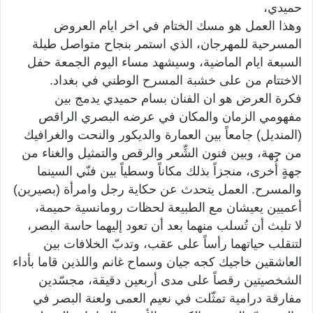
حميدي،
وهذا العمل هو مسك الختام في اخر ايام العروض
المسرحية للمهرجان، الذي استمر بنجاح متواصل طيلة
السبعة ايام الماضية، وسيشهد مساء اليوم الجمعة حفل
الاختتام من على خشبة المسرح الوطني في بغداد.
فكرة العرض هو ان الفنان بسام حميدي يدمج بين
مفهومي الزمان والمكان في عرضه البصري الراقص
(المنديل) جامعاً بين العمارة والديكور والنحت والغرافيك
من جهة، وبين فنون الشِّعر والرقص والتمثيل والغناء من
جهةٍ أُخرى، منجزاً بذلك مكاناً وسطياً بين فنّي السينما
والمسرح. العمل يتحدث عن حكاية رجل وامرأة (بصيرين)
أعميين يعيشان مع الطبيعة لحظات رومانسية حميمة،
لا تلبث أن تُسلب منهما بعد أن تعود إليهما حاسة البصر،
لتنقلب حياتهما رأساً على عقب، وتدبّ الخلافات بين
العاشقين خاجيك كجه جيان وسماح غانم واللذين قاما بأداء
الشخصيتين رقصاً على مدى أربعين دقيقة، مجسّدين
مفارقة درامية تمثّلت في نعيم العمى ولعنة البصر في