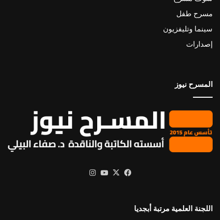
مسرح طفل
سينما وتليفزيون
إصدارات
المسرح نيوز
X
فيسبوك
يوتيوب
انستقرام
اللجنة العلمية مرتبة أبجديا