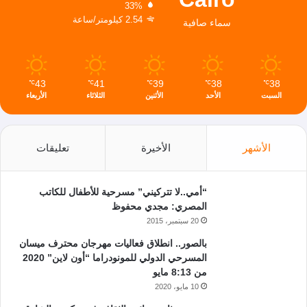
33%
2.54 كيلومتر/ساعة
سماء صافية
43
41
39
38
38
℃
℃
℃
℃
℃
السبت
الأحد
الأثنين
الثلاثاء
الأربعاء
الأشهر
الأخيرة
تعليقات
“أمي..لا تتركيني” مسرحية للأطفال للكاتب
المصري: مجدي محفوظ
20 سبتمبر، 2015
بالصور.. انطلاق فعاليات مهرجان محترف ميسان
المسرحي الدولي للمونودراما “أون لاين” 2020
من 8:13 مايو
10 مايو، 2020