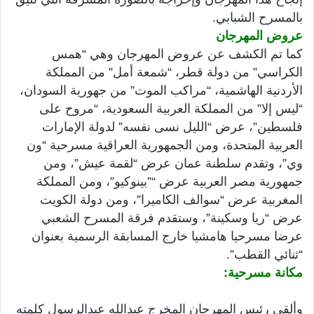
بالمسرح الشبابي.
عروض المهرجان
كما تم الكشف عن عروض المهرجان وهي “همس
الكراسي” من دولة قطر، “شمعة أمل” من المملكة
الأردنية الهاشمية، “مراكب الموت” من جهورية السودان،
“ليس إلا” من المملكة العربية السعودية، “مروح على
فلسطين”، عرض “الليل نسى نفسه” لدولة الإمارات
العربية المتحدة، ومن الجمهورية العراقية مسرحية “ون
وي”، وتقدم سلطنة عمان عرض “لقمة عيش”، ومن
جمهورية مصر العربية عرض “”بينوكيو”، ومن المملكة
المغربية عرض “سوالف الكاميرا”، ومن دولة الكويت
عرض “ريا وسكينة”، وستقدم فرقة المسرح الشعبي
عرضا مسرحيا هامشيا خارج المسابقة الرسمية بعنوان
“ثنائي القطب”.
مكانة مسرحية:
وألقى رئيس المهرجان المخرج عبدالله عبدالرسول كلمته