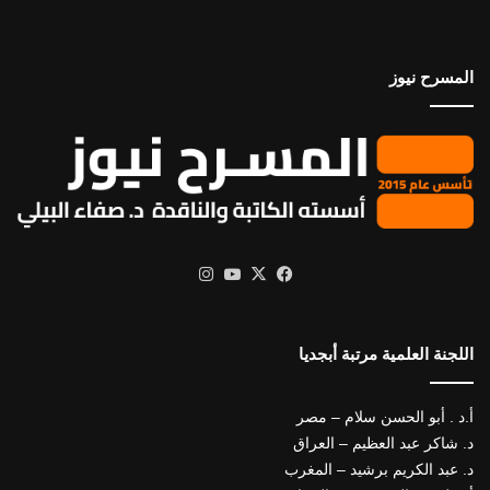
المسرح نيوز
X
فيسبوك
يوتيوب
انستقرام
اللجنة العلمية مرتبة أبجديا
أ.د . أبو الحسن سلام – مصر
د. شاكر عبد العظيم – العراق
د. عبد الكريم برشيد – المغرب