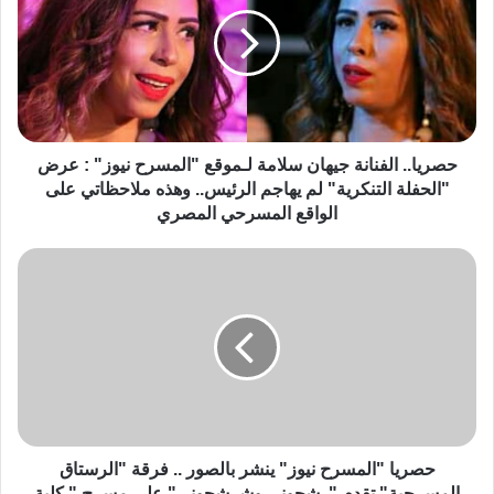
حصريا.. الفنانة جيهان سلامة لـموقع "المسرح نيوز" : عرض
"الحفلة التنكرية" لم يهاجم الرئيس.. وهذه ملاحظاتي على
الواقع المسرحي المصري
حصريا "المسرح نيوز" ينشر بالصور .. فرقة "الرستاق
المسرحية" تقدم "رشحوني وشرشحوني" على مسرح " كلية