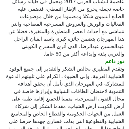
عاصمة للشباب العربي 2017 ويحمل في طياته رسائل
خاصة تجعله يخرج من الإطار النمطي، فتضفي عليه
الطابع التنموي شكلا ومضمونا من خلال موضوعات
الفعاليات والورش والعروض المسرحية المصاحبة والتي
تتماشى مع أحداث العصر المتطورة والمتغيرة، فضلا عن
هذا المهرجان يتضمن جائزة كبرى باسم الفنان الراحل
عبدالحسين عبدالرضا، الذي أثرى المسرح الكويتي
والعربي بفنه وإبداعه أكثر من 50 عاما.
دور داعم
وتقدم المطيري بخالص الشكر والتقدير إلى جميع الوفود
الشبابية العربية، وإلى الضيوف الكرام على تلبيتهم الدعوة
للمشاركة في المهرجان الذي نأمل أن يحقق أهدافه
التنموية لاحتضان الطاقات الشبابية وإبرازها خاصة في
مجال الفنون المسرحية، متمنيا للجميع إقامة طيبة على
أرض الكويت أرض الشباب، مقدما الشكر إلي شركاء
العمل من الجهات الحكومية والقطاع الخاص والمجاميع
الشبابية والتطوعية التي بذلت قصارى جهدها حرصا على
إنجاح هذا المهرجان وإخراجه بالصورة المشرفة التي تليق