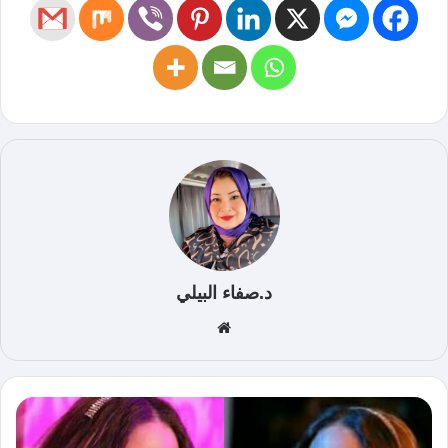
د.صفاء البيلي
موق
ع
الوي
ب