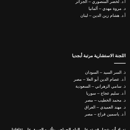
أ.د. لخضر المنصوري – الجزائر
د. مروة مهدي – ألمانيا
أ.د. هشام زين الدين – لبنان
اللجنة الاستشارية مرتبة أبجديا
ذ. السر السيد – السودان
أ.د. عصام الدين أبو العلا – مصر
ذ. سامي الزهراني – السعودية
أ.د. سليم عجاج – سوريا
د. محمد الخطيب – مصر
د. مهند العميدي – العراق
أ.د. ياسمين فراج – مصر
ندرك أنه بفضل قدرته على إلهام الجماهير وتأثيره العميق على ثقافاتنا،