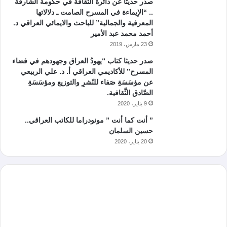
صدر حديثا عن دائرة الثقافة في حكومة الشارقة
.. “الإيماءة في المسرح الصامت ـ دلالاتها
المعرفية والجمالية” للباحث والايمائي العراقي د.
أحمد محمد عبد الأمير
23 مارس، 2019
صدر حديثا كتاب “يهودُ العراق وجهودهم في فضاء
المسرح” للأكاديمي العراقي أ. د. علي الربيعي
عن مؤسَسَةِ صَفاء للنّشرِ والتوزيع ومؤسَسَةِ
الصَّادق الثَّقافية.
9 يناير، 2020
” أنت كما أنت ” مونودراما للكاتب العراقي..
حسين السلمان
20 يناير، 2020