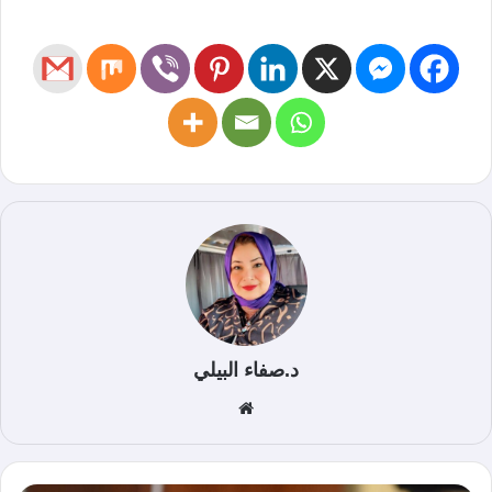
د.صفاء البيلي
موق
ع
الوي
ب