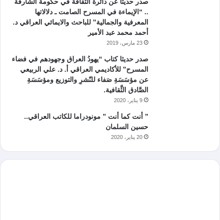
صدر حديثا عن دائرة الثقافة في حكومة الشارقة
.. “الإيماءة في المسرح الصامت ـ دلالاتها
المعرفية والجمالية” للباحث والايمائي العراقي د.
أحمد محمد عبد الأمير
23 مارس، 2019
صدر حديثا كتاب “يهودُ العراق وجهودهم في فضاء
المسرح” للأكاديمي العراقي أ. د. علي الربيعي
عن مؤسَسَةِ صَفاء للنّشرِ والتوزيع ومؤسَسَةِ
الصَّادق الثَّقافية.
9 يناير، 2020
” أنت كما أنت ” مونودراما للكاتب العراقي..
حسين السلمان
20 يناير، 2020