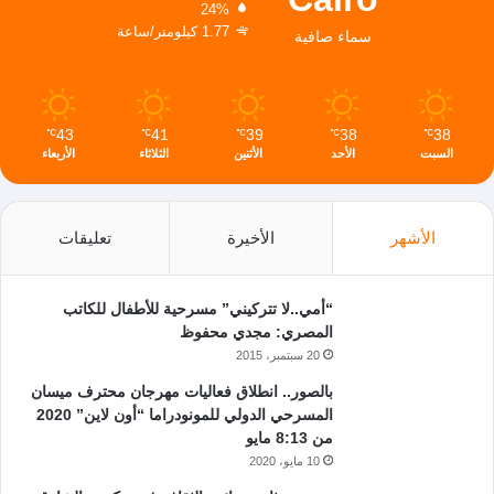
24%
1.77 كيلومتر/ساعة
سماء صافية
43
41
39
38
38
℃
℃
℃
℃
℃
السبت
الأحد
الأثنين
الثلاثاء
الأربعاء
الأشهر
الأخيرة
تعليقات
“أمي..لا تتركيني” مسرحية للأطفال للكاتب
المصري: مجدي محفوظ
20 سبتمبر، 2015
بالصور.. انطلاق فعاليات مهرجان محترف ميسان
المسرحي الدولي للمونودراما “أون لاين” 2020
من 8:13 مايو
10 مايو، 2020