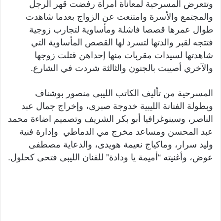
وتتعرض المسرحية لمعاناة امرأة رفضت قهر الرجل
والمجتمع والأسرة وامتنعت عن الزواج بعدما شاهدت
طوال عمرها قصصا فاشلة ومأساوية لتجارب زوجية
فتتجه لقبر والدتها لتسرد لها القصص المأساوية التي
شاهدتها لسيدات مقربات منها إحداهن قتلت زوجها
والآخري أصيبت بالجنون والثالثة شردت في الشارع.
المسرحية من تأليف الكاتب الليبى منصور بوشناف
وبطولة الفنانة الليبية خدوجة صبرى، وإخراج جمال عبد
الناصر، وسينوغرافيا أبو بكر الشريف وتصميم اضاءة محمد
عبد المحسن ومساعد مخرج مي الدماطي وإدارة فنية
وليد سرار، وماكياج نعيمة هويدى، والدعاية مصطفى
عوض، وأغنيته “أميمة يا ودادة” للفنان الليبى فتحى كحلول.