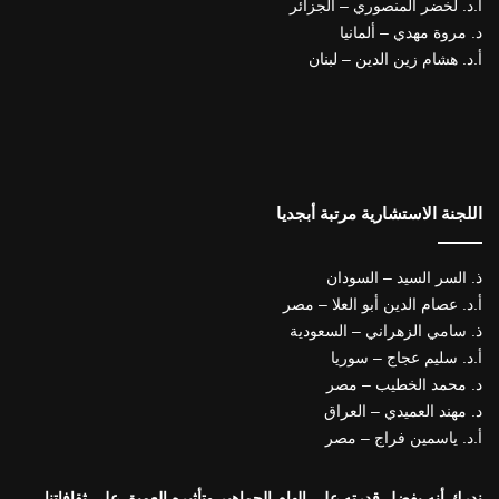
أ.د. لخضر المنصوري – الجزائر
د. مروة مهدي – ألمانيا
أ.د. هشام زين الدين – لبنان
اللجنة الاستشارية مرتبة أبجديا
ذ. السر السيد – السودان
أ.د. عصام الدين أبو العلا – مصر
ذ. سامي الزهراني – السعودية
أ.د. سليم عجاج – سوريا
د. محمد الخطيب – مصر
د. مهند العميدي – العراق
أ.د. ياسمين فراج – مصر
ندرك أنه بفضل قدرته على إلهام الجماهير وتأثيره العميق على ثقافاتنا،