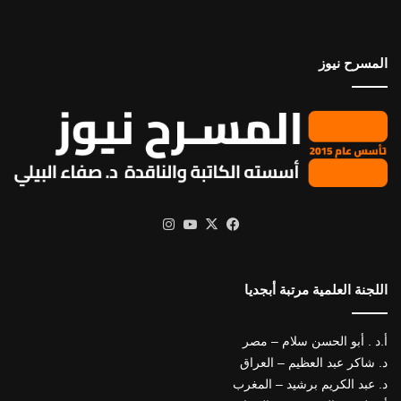
المسرح نيوز
X
فيسبوك
يوتيوب
انستقرام
اللجنة العلمية مرتبة أبجديا
أ.د . أبو الحسن سلام – مصر
د. شاكر عبد العظيم – العراق
د. عبد الكريم برشيد – المغرب