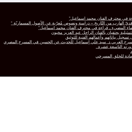
راءة في محترف الفنان محمد اسماعيل”
رّافديّ الهارب من التّاريخ – دراسة ونصوص مُعرّبة عن الأصول المسماريّة “
لفضاء المضيء ـ قراءة في محترف الفنان محمد اسماعيل”
تمثيلية يحتفيان بالفنان الراحل عبد العزيز مخيون
سجيل بياناتهم وأعمالهم الفنية للتوثيق
المسرح العربي د. سيد علي إسماعيل للحديث عن الحسين في المسرح المصري
 مادة للخلق المسرحي