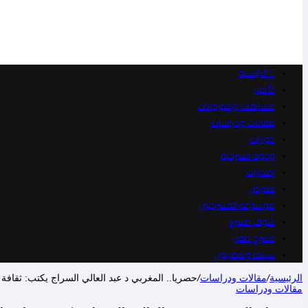
الرئيسية
الأخبار
مسابقات ومهرجانات
مقالات ودراسات
حوارات
وجوه مسرحية
إصدارات
نصوص
موسوعة المسرحيين
شوف مسرح
مسرح طفل
سينما وتليفزيون
الرئيسية
/
مقالات ودراسات
/
حصريا.. المغربي د عبد العالي السراج يكتب: ثقافة
مقالات ودراسات