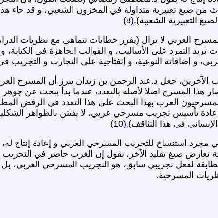
تراث من صيغ تعبيرية متداولة في المخزون الشعبي، و قد جاء 
صيغ التعبيرية الشعبية).
(
8)
رح العربي لا يزال (يفرز خطابات تتماهى مع نظريات الدراما، 
 تريد التمرد على الأساليب، و القوالب الجاهزة في الكتابة، و
ربي، و إضافاته النوعية، و إنفتاحية على التجارب و التجريب ف
 الآخرين، جعل د.عبد الرحمن بن زيدان يبرز أن المسرح العرب
صار هذا المسرح اصلا لأصله بالتعدد، عندما بدأ يبحث عن جوه
 المسرحيون العرب بهذا البحث على هذا التعدد في الرفض المطل
إعادة تأسيس تجريب مسرحي عربي، لا يفتتن بالظواهر الشكلية 
لإنساني في هذا التثاقف).
(
10)
ي مجرد استنساخ للتجريب المسرحي الغربي و إعادة إنتاج له، و
 تعارض صيغ تقليد الآخر، نقول إن الغرب حاضر في التجريب ال
ة مطابقة لفعل تجريبي سابق، هو التجريب المسرحي الغربي، ب
نظريات المسرحية.