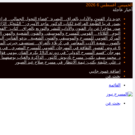
الخميس, أغسطس 6 2026
أخبار عاجلة
جديد دار الفنون والآداب بالعراق.. البصرة: “فضاء التحول الجمالي.. ق
يصدر قريبا الطّبعة العراقية لكتاب الدكتور ماجد الأميري: ” المُتخيّل ال
صدر مؤخرا عن دار الفنون والآداب للنشر والتوزيع بالعراق.. كتاب: “ا
اليوم.. الثلاثاء .. القومي للمسرح والموسيقى والفنون الشعبية والمهن ال
المركز القومي للمسرح والموسيقي والفنون الشعبية.. يدعو الفنانين إلى ت
بالصور.. شعبة الأدب المعاصر في كربلاء بالعراق.. تستضيف جبرتي 
6 عروض لقصور الثقافة في المهرجان القومي للمسرح المصري.. في دورته التاسعة عشرة..
مهرجان “قسم المسرح الدولي” في دورته الـ19 يكرم الفنان بيومي فؤاد
د. محمد سيف يكتب: مسرح تاديوش كانتور.. الذاكرة والغياب بوصفهما
د. علي خليفة يكتب: ثيمة الانتظار في مسرح صلاح عبد الصبور
إضافة عمود جانبي
بحث عن
القائمة
بحث عن