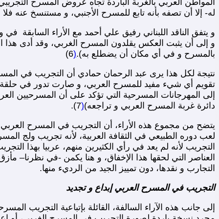
المواطن العربي بالغربة الباردة تجاه عروض المسرح التجريبي
له- إلا أن تصفه بأنه تابع للمسرح الأجنبي، و مستنسخ عنه فلا م
و يتفق الناقد اللبناني رفيق علي أحمد مع الأراء السابقة في 
و إلى أن يثبت العكس يقلدون المسرح الغربي، وقد أدى هذا ال
بالمسرح و في أي مكان أن يضطلع به).
(
6)
نتيجة لكل هذا يرى عبد الرحمان حمادي أن التجريب في المس
تقويم أي شيء مفيد للمسرح العربي، و صارت تدور في حلقة مف
إلى المهرجانات المسرحية التي تؤكد على أن المسرحيين العر
دائرة غربة المسرح العربي و تراجعه)
(
7).
يتضح من مجموع هذه الأراء، أن التجريب في المسرح العربي 
لعب دوره الطبيعي في الثقافة العربية، لأنه تجريب ولج المسر
التجريب لأنه لم يعد في رأي الكثيرين منهم، عربيا بهذا التجري
العناصر التي لحقها هذا الإخفاق، و هنا يكمن -في نظرنا– مأزق 
التجارب و نقدها، دون تمييز الجيد من الرديء منها.
التجريب في المسرح العربي إبداع و تجديد
إلى جانب هذه الآراء السالفة، القائلة بإتباعية التجريب ا
مجرد نسخة باردة لصورة التجريب في المسرح الغربي، أو إعاد