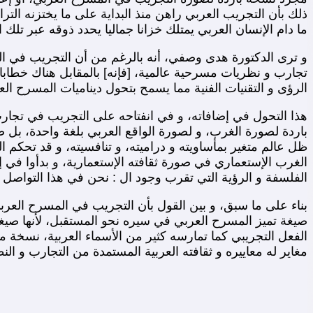
ذلك بأن التجريب العربي راهن منذ البداية على ما يختزنه ال
ما دام الإنسان العربي يمتلك خزانا جماليا يحدد ذوقه عبر تلك ال
و ترى الدكتورة هدى وصفي، أنه بالرغم من أن التجريب في المس
تجارب و نظريات مسرحية عالمية، [فإنه] بالمقابل هناك خطابات
الرؤى و التقنيات الفنية مما يسمح بتحول ديناميات المسرح الع
هذا التحول في إضافاته، و في انفتاحه على التجريب في تجارب
باردة لصورة الغرب، و لصورة الواقع العربي بلغة واحدة، بل 
ظل عالم متغير بمأساويته و دراميته، و تنافسيته، و قد تحكم
الغرب الإستعماري في صورة ثقافته الإستعمارية، و بدأوا في 
الفلسفة و الرؤية التي تقرب وجود ال : نحن في هذا التواصل ا
بناء على ما سبق، و بين القول بأن التجريب في المسرح العرب
صيغة تميز المسرح العربي في سيره نحو المستقبل، لأنها صيغة
الفعل التجريبي كما تمارسه كثير من الأسماء العربية، نسخ
مغاير له معاييره و ثقافته العربية المستمدة من التجارب و ال