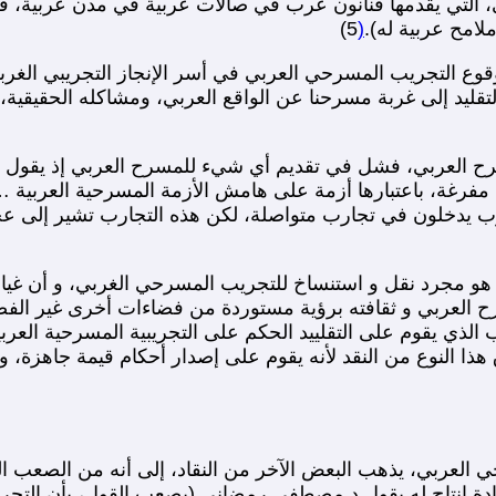
، التي يقدمها فنانون عرب في صالات عربية في مدن عربية، فل
لامح عربية له).
(
5)
وقوع التجريب المسرحي العربي في أسر الإنجاز التجريبي الغربي
تقليد إلى غربة مسرحنا عن الواقع العربي، ومشاكله الحقيقية
رح العربي، فشل في تقديم أي شيء للمسرح العربي إذ يقول 
رغة، باعتبارها أزمة على هامش الأزمة المسرحية العربية ….
ب يدخلون في تجارب متواصلة، لكن هذه التجارب تشير إلى عجز
هو مجرد نقل و استنساخ للتجريب المسرحي الغربي، و أن غياب
ح العربي و ثقافته برؤية مستوردة من فضاءات أخرى غير الفضاءا
ب الذي يقوم على التقلييد الحكم على التجريبية المسرحية العرب
هذا النوع من النقد لأنه يقوم على إصدار أحكام قيمة جاهزة، و ع
لمسرحي العربي، يذهب البعض الآخر من النقاد، إلى أنه من ال
ة إنتاج له يقول د.مصطفى رمضاني (يصعب القول، بأن التجريب 