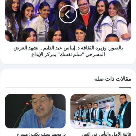
بالصور: وزيرة الثقافة د. إيناس عبد الدايم .. تشهد العرض
المسرحى "سلم نفسك" بمركز الإبداع
مقالات ذات صلة
ثنائية الأمل واليأس في النص
د. محمد سيف يكتب: مسرح