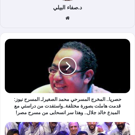
د.صفاء البيلي
موق
ع
الوي
ب
حصريا.. المخرج المسرحي محمد الصغيرلـ المسرح نيوز:
قدمت هاملت بصورة مختلفة..واستفدت من دراستي مع
المبدع خالد جلال.. وهذا سر انسحابى من مسرح مصر!