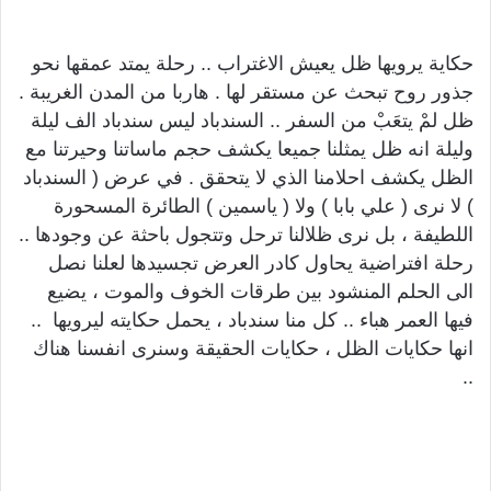
حكاية يرويها ظل يعيش الاغتراب .. رحلة يمتد عمقها نحو
جذور روح تبحث عن مستقر لها . هاربا من المدن الغريبة .
ظل لمْ يتعَبْ من السفر .. السندباد ليس سندباد الف ليلة
وليلة انه ظل يمثلنا جميعا يكشف حجم ماساتنا وحيرتنا مع
الظل يكشف احلامنا الذي لا يتحقق . في عرض ( السندباد
) لا نرى ( علي بابا ) ولا ( ياسمين ) الطائرة المسحورة
اللطيفة ، بل نرى ظلالنا ترحل وتتجول باحثة عن وجودها ..
رحلة افتراضية يحاول كادر العرض تجسيدها لعلنا نصل
الى الحلم المنشود بين طرقات الخوف والموت ، يضيع
فيها العمر هباء .. كل منا سندباد ، يحمل حكايته ليرويها ..
انها حكايات الظل ، حكايات الحقيقة وسنرى انفسنا هناك
..