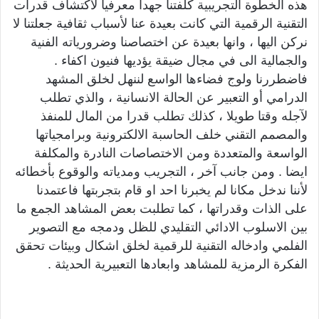
هذه الخطوة التجريبية كلفتنا جهدا معرفيا لاكتشاف قدرات
التقنية الرقمية التي كانت بعيدة عنا لأسباب ثقافية جعلتنا لا
نركن اليها ، وانها بعيدة عن اختصاصنا وضرورياته الفنية
والجمالية الى في مجال ضيقة يؤديها فنيون اكفاء .
فاضطررنا ولوج فضاءها الواسع لننهل لخلق المشهد
الدرامي أو التعبير عن الحالة الانسانية ، والذي تطلب
لآجله وقتا طويلا ، كذلك تطلب قدرا من المال للمنفذ
والمصمم التقني خلف الحاسبة الالكترونية وبرامجياتها
الواسعة والمتعددة ومن الاختصاصات النادرة والمكلفة
ايضا . ومن جانب آخر ، التجريب ومدياته والوقوع بأخطائه
لأننا ندخل مكانا لم يخبرنا احد او قام بتجربتها فاعتمدنا
على الذات وقدراتها ، كما تطلبت بعض المشاهد الجمع ما
بين الاسلوب الادائي التقليدي للظل ودمجه مع التصوير
الفلمي وادخاله التقنية للرقمية لخلق اشكال وبيئات تحقق
الفكرة الرمزية للمشاهد وابعادها التعبيرية الحديثة .