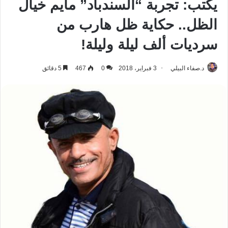
يكتب: تجربة “السندباد” مايم خيال
الظل.. حكاية ظل هارب من
سرديات ألف ليلة وليلة!
د.صفاء البيلي
3 فبراير، 2018
0
467
5 دقائق