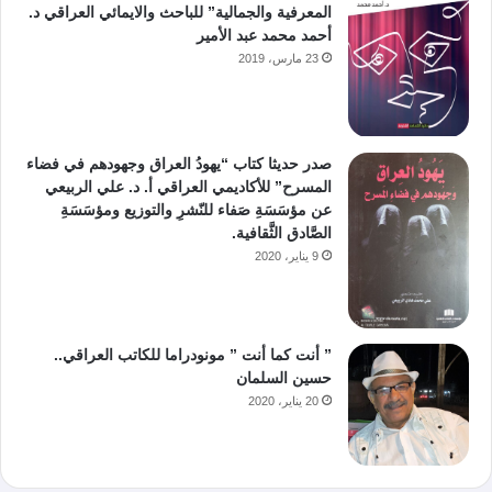
المعرفية والجمالية” للباحث والايمائي العراقي د.
أحمد محمد عبد الأمير
23 مارس، 2019
صدر حديثا كتاب “يهودُ العراق وجهودهم في فضاء
المسرح” للأكاديمي العراقي أ. د. علي الربيعي
عن مؤسَسَةِ صَفاء للنّشرِ والتوزيع ومؤسَسَةِ
الصَّادق الثَّقافية.
9 يناير، 2020
” أنت كما أنت ” مونودراما للكاتب العراقي..
حسين السلمان
20 يناير، 2020