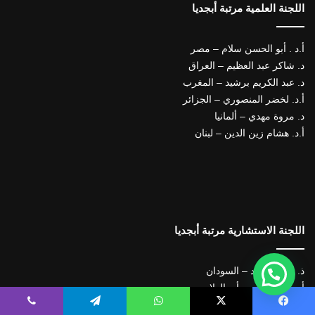
اللجنة العلمية مرتبة أبجديا
أ.د . أبو الحسن سلام – مصر
د. شاكر عبد العظيم – العراق
د. عبد الكريم برشيد – المغرب
أ.د. لخضر المنصوري – الجزائر
د. مروة مهدي – ألمانيا
أ.د. هشام زين الدين – لبنان
اللجنة الاستشارية مرتبة أبجديا
ذ. السر السيد – السودان
أ.د. عصام الدين أبو العلا – مصر
ذ. سامي الزهراني – السعودية