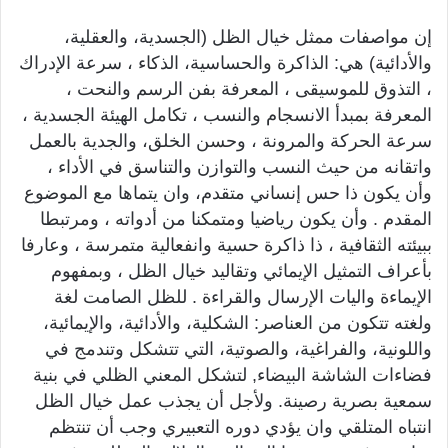
إن مواصفات ممثل خيال الظل (الجسدية، والعقلية،
والأدائية) هي: الذاكرة والحساسية، الذكاء ، سرعة الإدراك
، التذوق للموسيقى ، المعرفة بفن الرسم والنحت ،
المعرفة بمبدأ الانسجام والنسب ، تكامل الهيئة الجسدية ،
سرعة الحركة والمرونة ، وحسن الخلق، والجدية بالعمل
واتقانه من حيث النسب والتوازن والتناسق في الأداء ،
وأن يكون ذا حس إنساني متقدم، وان يتماها مع الموضوع
المقدم . وأن يكون رياضيا ومتمكنا من أدواته ، ومرتبطا
ببيئته الثقافية ، ذا ذاكرة حسية وانفعالية متمرسة ، وعارفا
بأعراف التمثيل الإيمائي وتقاليد خيال الظل ، وبمفهوم
الإيماءة واليات الإرسال والقراءة . للظل الصامت لغة
ولغته تتكون من العناصر: الشكلية، والأدائية، والإيمائية،
واللونية، والفراغية، والصوتية، التي تتشكل وتندمج في
فضاءات الشاشة البيضاء, لتشكل المعني الظلي في بنية
سمعية بصرية رصينة. ولأجل أن يجذب عمل خيال الظل
انتباه المتلقي وان يؤدي دوره التعبيري وجب أن تنتظم