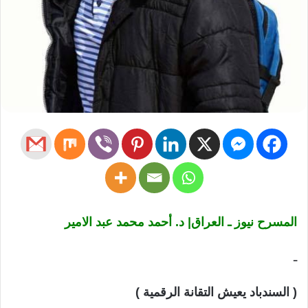
المسرح نيوز ـ العراق| د. أحمد محمد عبد الامير
ـ
( السندباد يعيش التقانة الرقمية )