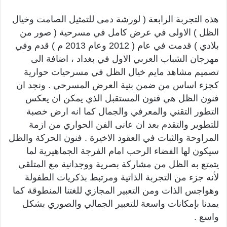
هذه التجربة الرابعة ( لورشة دمى للتمثيل الصامت وخيال
الظل ) الاولى في عرض كامل في مسرحية ( صور من
بلادي ) قدمت في عام ( 2012 وعام 2013 م ) قدم وفي
مهرجان الشباب العربي الاول في بغداد ، اضافة الى
تصميم مشاهد مايم خيال الظل في مسرحيات حوارية
كجزء اساس من ضمن بنية العرض المسرحي . ونجد ان
فنون الظل هي فنون المستقبل الذي يمكن ان يعكس
التطور التقني والمعرفي والجمال كما انه ارض خصبة
للتطوير والتقدم بعد ان عانى الفن الحواري من ازمة
المراوحة والثبات في العقود الاخيرة . فنون الحركة والظل
سيكون لها الفضاء الرحب امام الفرجة الجماهيرية لما
يتمتع به الظل من مشاركة بصرية ووجدانية مع المتلقي
لأنه جزء من التجربة الذاتية ومرتبط بذكريات الطفولة
وهواجس الذات ومن التعبير المجازي للغتنا المنطوقة كما
يمدنا بإمكانات واسعة للتعبير الجمالي والصوري بشكل
واسع .