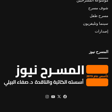
موسوعة المسرحيين
شوف مسرح
مسرح طفل
سينما وتليفزيون
إصدارات
المسرح نيوز
X
فيسبوك
يوتيوب
انستقرام