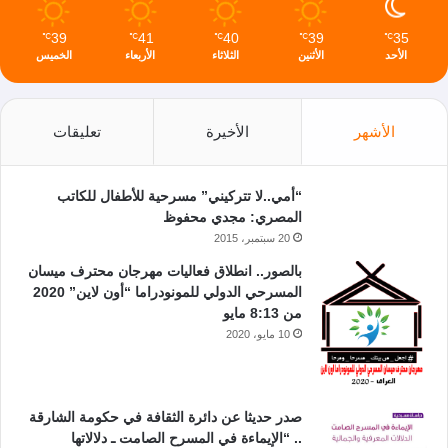
39
41
40
39
35
℃
℃
℃
℃
℃
الأحد
الأثنين
الثلاثاء
الأربعاء
الخميس
الأشهر
الأخيرة
تعليقات
“أمي..لا تتركيني” مسرحية للأطفال للكاتب
المصري: مجدي محفوظ
20 سبتمبر، 2015
بالصور.. انطلاق فعاليات مهرجان محترف ميسان
المسرحي الدولي للمونودراما “أون لاين” 2020
من 8:13 مايو
10 مايو، 2020
صدر حديثا عن دائرة الثقافة في حكومة الشارقة
.. “الإيماءة في المسرح الصامت ـ دلالاتها