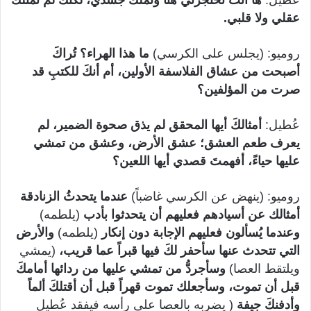
عُطيل:
ها أنتَ تحتجزني هنا وتملكُ جسدي، لكنكَ لم تمتلك
عقلي ولا قلبي.
روميو: (يجلس على الكرسي)
ما هذا الهراء؟ تُراكَ
أصبحت من عشاق الفلاسفة الأولين، أم أنكَ للكتبِ قد
صرت من المؤلفين؟
عُطيل:
أمثالكَ أيها المحقق لم يذق صحوة الضمير، لم
يعرف طعم العشق؛ عشق الأرض، وعشق من تمشي
عليها حياءً، أفهمتَ قصدي أيها اللعين؟
روميو: (ينهض عن الكرسي غاضباً)
عندما يتحدثُ الزنادقة
أمثالك عن أسيادهم فعليهم أن يتحدثوا بأدب
(يلطمه)
وعندما يُسألون فعليهم الإجابة دون إنكار
(يلطمه)
والأرض
التي تتحدث عنها سأحفر لكَ فيها قبراً عما قريب،
(يمشي
ويلتقط العصا)
وسأجردُّ من تمشي عليها من ردائها أمامكَ
قبل أن تموت، وسأجعلك تموت قهراً قبل أن أقتلكَ ألماً
وأدفنكَ جيفة
( يضربه بالعصا على رأسه فيفقد عُطيل