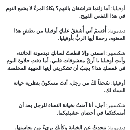
أوفيليا:
أما زلتما تتراشقان بالتهم؟ يكادُ المرءُ لا يشبع النوم
في هذا القفص القبيح.
ديدمونة:
أُقسمُ أني أُشفقُ عليكِ أوفيليا من بطشِ هذا
المعتوه، رحمةً أيها الربُّ بأوفيليا.
شكسبير:
اصمتي وإلا قطعتُ لسانكِ ديدمونة الخائنة،
وأنتِ أوفيليا يا أرقّ معشوقات قلبي، أما ذقتِ حلاوة النوم
في قفصكِ هذا؟ يجبُ أن تشكريني أيتها الحبيبة المخلصة
.
أوفيليا:
سُحقاً لكَ من رجل، أنتَ مسكونٌ بنظرية خيانة
النساء لك.
شكسبير:
أجل، أنا آمنتُ بخيانة النساء للرجل بعد أن
أمسكتكما في أحضان عشيقيكما.
ديدمونة:
تتحدثُ عن الخيانة وكأنكَ بريءٌ من نجاستها.