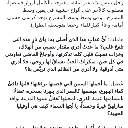
رجل يلبس بذلة غير أنيقة، مفتوحة بالكامل أزرار قميصها،
مصلوب كالآخر على ألواح خشبية في يمين وسط
المسرح، وفي وسط وسط المسرح يوجد كرسي خشبي
أمامه وعاءٌ كبيرٌ للماء وعصا متوسطة الطول).
هاملت:
أيُّ عذابٍ هذا الذي أُصلى به! وأيُ نارٍ هذه التي
تلفحُ قلبي؟ ما عدتُ أدري مقدار نصيبي من الهلاك،
وخزات تصيبُ قلبي كلما تذكرتها، وأوجاعُ الماضي تعاودني
في كل حين، سكراتُ الحبِّ تشتاقُ لها روحي، فلا أدري
متى أذوقها، ولا أدري من الظالم الذي تربَّص بنا؟
عُطيل:
ما أجملها السنين التي قضيتها برفقتها! قلبها دافئٌ
كماء الينبوع، مبسمها كالقمر الذي يبهرنا بسحره، تضاءُ
بابتسامتها عتمة القرى، لمجيئها تُففلُ نسوة المدينة نوافذ
منازلهنَّ غيرةً وحسداً، يا أيتها السماء كيف هي أوفيليا
الحبيبة؟