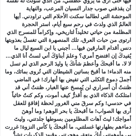
فيها حتى أرى ما يروي عطشي، من الذي سولت لهُ نفسهُ
أن يقذفني صوب جدار النسيان المرعب، والنهاية
الموحشة التي لطالما سكنت الأحلام التي تراودني. أيها
العالمُ الذي ولدتَ في رحم سبع أيام، استر الحجرة
المظلمة من حياتي تخليداً لتاريخي، وإكراماً للمسرح الذي
ارتوى من حبات العرق، تلك المنصهرة التي تغسلُ بعذوبتها
دنس أقدام المارقين فيها… أجبني يا ابن السبع ليال ما
يُفيدكَ إن افتضح أمري؟ وعلمَ أبناؤكَ أني لستُ أنا الذي…
لا لا، ما أقبحكَ وأعظمَ شأنكَ يا وليدَ الرحم الذي لم تسل
منه الدماء! ما أقبحَ بساتين الشيطان التي تُروى بمائك، وما
أجملَ دموع الثكلى التي تفيض بها أنهارك! في الماضي
ظننتُ أَن أسراري لن يُمسحَ عنها الغبار، ظننتُ أني قد
امتلكتُ الذكاء الذي بهِ أُقدرُّ كيف أموت، وكم كنتُ خائباً
في حدسي! وكم سرقَ مني الغرور لحظة إفاقةٍ للعقل
أرى بها الصواب! ما أقبحكَ يا بحر الوهم! وما أوهنَ
أمواجك! ليتَ آهات المظلومين بسوطها جلدتني، وليتَ
دماءهم بطهارتها غسلتني، ما أقبحكَ يا كأس النزوة! غررت
بي وأوهمتني أنكَ متعة، وهجرتني وقيود الذكريات تشدُّ