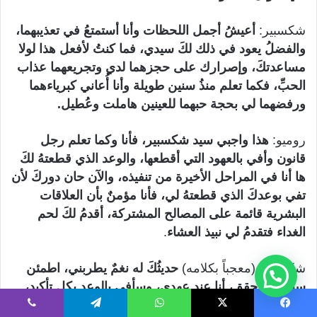
شكسبير:
أعيشُ أجمل اللحظات وأنا أستمتعُ في تعذيبهما،
والفضلُ يعود في ذلك لكَ سيدي، فما كنتُ لأفعل هذا لولا
مساعدتكَ، وإصرارك على حجزهما لدي وتجريعهما عذاب
الحبِّ، فكما تعلم منذُ سنين طويلة وأنا أُعاني كبرياءهما
ورفضهما لي بحجة حبهما للعينين هاملت وعُطيل.
روميو:
هذا واجبي سيد شكسبير، فأنا وكما تعلم رجل
قانون وأفي بالعهود التي أقطعها، والوعد الذي قطعتهُ لكَ
ها أنا في المراحل الأخيرة من تنفيذه، والآن حان دوركَ لأن
تفي بوعدكَ الذي قطعتهُ لي، فأنا مؤمنٌ بأن العلاقات
البشرية قائمة على المصالح المشتركة، أقدمُ لكَ لحم
الغداء فتقدمُ لي نبيذ العشاء
.
شكسبير: (معجباً بكلامه)
حديثُكَ له نغمٌ يطربني، اطمئن
سيادة المحقق، أنا عند عهدي، وسأفي بالوعد بكل تأكيد،
تُخلصني أولاً من هاملت وعُطيل من ثم أقوم بتخليد ذكركَ