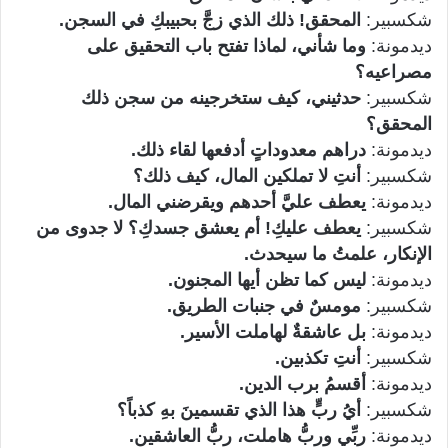
شكسبير:
المحقق! ذلك الذي زجَّ بحبيبكِ في السجن.
ديدمونة:
وما شأني، لماذا تفتح باب التحقيق على
مصراعيه؟
شكسبير:
حدثيني، كيف ستخرجينه من سجن ذلك
المحقق؟
ديدمونة:
دراهم معدوداتٍ أدفعها لقاء ذلك.
شكسبير:
أنتِ لا تملكين المال، كيف ذلك؟
ديدمونة:
يعطف عليَّ أحدهم ويقرضني المال.
شكسبير:
يعطف عليكِ! أم يعشق جسدكِ؟
لا جدوى من
الإنكار، علمتُ ما سيحدث.
ديدمونة:
ليس كما تظن أيها المجنون.
شكسبير:
مومسٌ في جنبات الطريق.
ديدمونة:
بل عاشقةٌ لهاملت الأسير.
شكسبير:
أنتِ
تكذبين.
ديدمونة:
أقسمُ برب الدين.
شكسبير:
أيُ ربٍّ هذا الذي تقسمينَ بهِ كذباً؟
ديدمونة:
ربِّي وربُّ هاملت، ربُّ العاشقين.