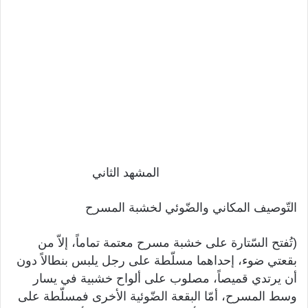
المشهد الثاني
التّوصيف المكاني والضّوئي لخشبة المسرح
(تُفتح السّتارة على خشبة مسرح معتمة تماماً، إلاّ من
بقعتي ضوء، إحداهما مسلّطة على رجل يلبس بنطالاً دون
أن يرتدي قميصاً، مصلوب على ألواح خشبية في يسار
وسط المسرح، أمّا البقعة الضّوئية الأخرى فمسلّطة على