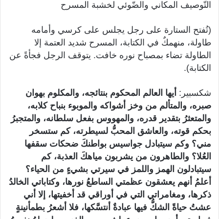
التّوصيف المكاني والضّوئي لخشبة المسرح
(تُفتح الستارة على رجل يجلس على كرسي وأمامه
طاولة، منهمكٌ في الكتابة، المسرح شديد العتمة إلا
الطاولة تضاء بمصباح نوره خافت. يتوقف الرجل فجأةً عن
الكتابة).
شكسبير:
أيها العالم المحكوم بنتائجه، والمكلوم بهوان
صبره، والمتألم من وخز أشواكه والموبوء بنباح كلابه،
والمتعثرُ بتقدير قدره، والمهووس بفعل سلطانه، والمتجبرُ
بحكم قوته، والعاشق المحبُّ لسيطرته، كم ستسخر
مني؟ وكم سيتبادل جواسيس بواطنكَ ضحكات سقفها
العُلا؟ والطاهرون من يشربون مياهكَ العذبة، كم
سيتبادلون الهمز واللمز في سيرتي بشيءٍ من الحياء؟
أعلمُ أنهم يعشقون عظمتي الساطعُ نورها، وكتاباتي الخالدُ
ذكرها، ومغامراتي التي في أوراقي قد أخفيتها، إلا أني
عشتُ حياةً الشكُّ فيها عبادةٌ أنتسَّكها، فلا أشعرُ بطمأنينةٍ