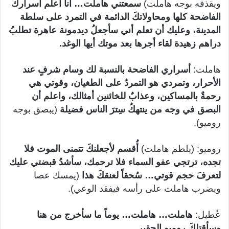
ويقذفه بوجه هاملت)
سمعتني هاملت… أنا أعلم أسراركَ
الفاضحة كلها ومحاولاتكَ الدائمة في التمرد على سلطة
المدينة، وعليك أن تعلم أني سأجعلُ ديدمونة عاهرة تطلبُ
دراهم زهيدة لقاء أجرها بعد موتك أيها الوغد.
هاملت:
أسراري الفاضحة بالنسبة لك وسام شرفٍ عند
الأحرار، وتمردي هو التمردُ على الطغيان، وقوتي هي
رحمةٌ بالمساكين، وعذابٌ للخائنين أمثالك، واعلم أن
البصق في وجه من ينتهكُ سِترَ الناس فضيلة
(يبصق بوجه
روميو).
روميو: (يلطم هاملت)
أُقسم لأجعلنكَ تتمنى الموت فلا
تجده، ترتجي عفو السماء فلا ترحمك، سأشدُ قبضتي عليك
لتعرفَ حجم قوتي… سُحقاً لعنقكَ هذا
(يمسك عصا
ويضرب هاملت على رأسه فيفقد الوعي).
عُطيل:
هاملت… هاملت… يوماً ما سأخرج من هنا
وسأقتلكَ روميو الحقير.