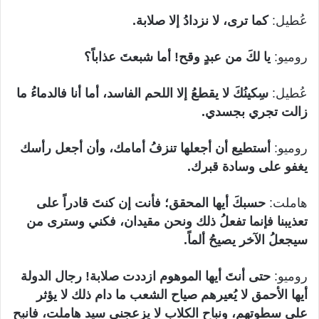
عُطيل:
كما ترى، لا نزدادُ إلا صلابة.
روميو:
يا لكَ من عبدٍ وقح! أما شبعتَ عذاباً؟
عُطيل:
سِكينُكَ لا يقطعُ إلا اللحم الفاسد، أما أنا فالدماءُ ما
زالت تجري بجسدي.
روميو:
أستطيع أن أجعلها تنزفُ أمامك، وأن أجعل رأسك
يغفو على وسادة قبرك.
هاملت:
حسبكَ أيها المحقق؛ فأنت إن كنتَ قادراً على
تعذيبنا فإنما تفعلُ ذلك ونحن مقيدان، فكني وسترى من
سيجعلُ الآخر يصيحُ ألماً.
روميو:
حتى أنتَ أيها الموهوم ازددت صلابة! رجال الدولة
أيها الأحمق لا يُعيرهم صياح الشعب ما دام ذلك لا يؤثر
على سطوتهم، ونباح الكلاب لا يزعجني سيد هاملت، فانبح