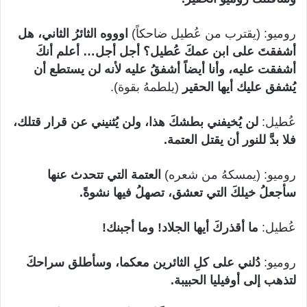
روميو: (يقترب من عُطيل ضاحكاً)
اوووه الثائرُ الثاني، هل
أشفقتَ على ابن عمكَ عُطيل؟ أجل أجل… أعلم أنكَ
أشفقت عليه، وأنا أيضاً أشفقُ عليه لأنه لن يستطع أن
يُشفق عليك أيها الحقير
(يلطمهُ بقوة).
عُطيل:
لن يُخيفني بطشكَ هذا، ولن يُثنيني عن قرار قتلك،
فلا بدَّ للنور أن يقتل العتمة.
روميو: (يمسكهُ من شعره)
العتمة التي تتحدث عنها
سأجعلُ خيلكَ التي تعشق، تصهلُ فيها نشوةً.
عُطيل:
ما أقذركَ أيها الجلاد! وما أجبنك!
روميو:
دُلني على كلِ الثائرين معكما، وسأطلق سراحكَ
لتذهب إلى أوفيليا الحبيبة.