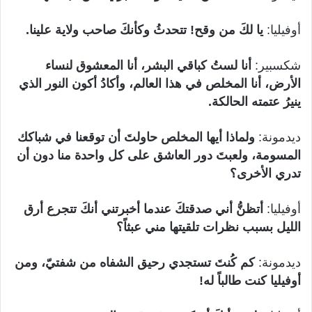
أوفيليا:
يا لكَ من وقح! تتحدثُ وكأنكَ صاحب ولاية علينا.
شكسبير:
أنا لستُ كباقي البشر، أنا المعشوق لنساء
الأرض، أنا المخلص في هذا العالم، وأكادُ أكون النور الذي
ينيرُ عتمته الحالكة.
ديدمونة:
ولماذا أيها المخلص حاولتَ أن توقعنا في شباكك
المسومة، ولعبتَ دور العاشق على كل واحدة منا دون أن
تدري الأخرى؟
أوفيليا:
أتظنُّ أني صدقتكَ عندما أخبرتني أنكَ تتجرع أرق
الليل بسبب نظرات تلقيتها مني عبثاً؟
ديدمونة:
كم كُنتَ تستجدي رحيق الشفاه من شفتيّ، ومن
أوفيليا كنت طالباً له!