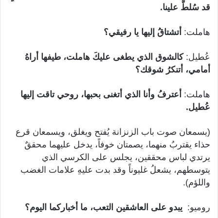
قد سُلطَّ علينا.
هاملت:
أتشتاقُ إليها يا رفيقي؟
عُطيل:
كالشوق الذي يطغى عليكَ هاملت، طيفها أراهُ
أمامي، أتنكرُ شوقك؟
هاملت:
أعترفُ وأنا الذي أتغنى بحبها، روحي تاقت إليها
عُطيل.
(يسمعان صوت باب الزنزانة يُفتح ويغلق، ويسمعان قرع
حذاء يقتربُ منهما، يصمتان خوفاً، يدخل عليهما محققٌ
يرتدي لباس محققين، يجلس على الكرسي الذي
يتوسطهم، يشعلُ غليوناً وقد بدت عليهِ علامات الغضب
واللؤم).
روميو:
يبدو على العاشقين التعب، ما أخباركما اليوم؟