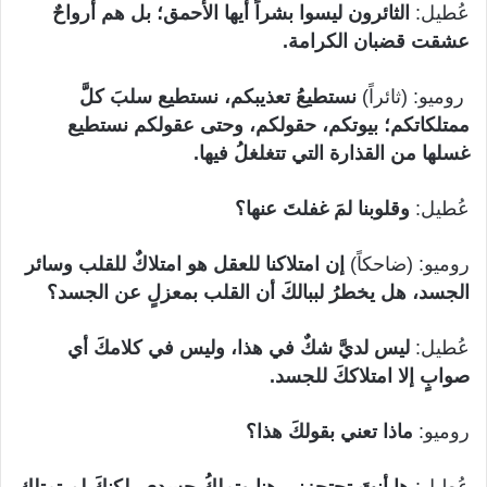
عُطيل:
الثائرون ليسوا بشراً أيها الأحمق؛ بل هم أرواحٌ
عشقت قضبان الكرامة.
روميو: (ثائراً)
نستطيعُ تعذيبكم، نستطيع سلبَ كلَّ
ممتلكاتكم؛ بيوتكم، حقولكم، وحتى عقولكم نستطيع
غسلها من القذارة التي تتغلغلُ فيها.
عُطيل:
وقلوبنا لمَ غفلتَ عنها؟
روميو: (ضاحكاً)
إن امتلاكنا للعقل هو امتلاكٌ للقلب وسائر
الجسد، هل يخطرُ لببالكَ أن القلب بمعزلٍ عن الجسد؟
عُطيل:
ليس لديَّ شكٌ في هذا، وليس في كلامكَ أي
صوابٍ إلا امتلاككَ للجسد.
روميو:
ماذا تعني بقولكَ هذا؟