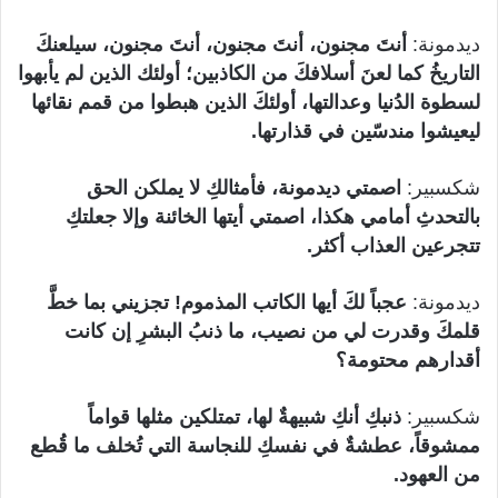
ديدمونة:
أنتَ مجنون، أنتَ مجنون، أنتَ مجنون، سيلعنكَ
التاريخُ كما لعنَ أسلافكَ من الكاذبين؛ أولئك الذين لم يأبهوا
لسطوة الدُنيا وعدالتها، أولئكَ الذين هبطوا من قمم نقائها
ليعيشوا مندسّين في قذارتها.
شكسبير:
اصمتي ديدمونة، فأمثالكِ لا يملكن الحق
بالتحدثِ أمامي هكذا، اصمتي أيتها الخائنة وإلا جعلتكِ
تتجرعين العذاب أكثر.
ديدمونة:
عجباً لكَ أيها الكاتب المذموم! تجزيني بما خطَّ
قلمكَ وقدرت لي من نصيب، ما ذنبُ البشرِ إن كانت
أقدارهم محتومة؟
شكسبير:
ذنبكِ أنكِ شبيهةٌ لها، تمتلكين مثلها قواماً
ممشوقاً، عطشةٌ في نفسكِ للنجاسة التي تُخلف ما قُطع
من العهود.