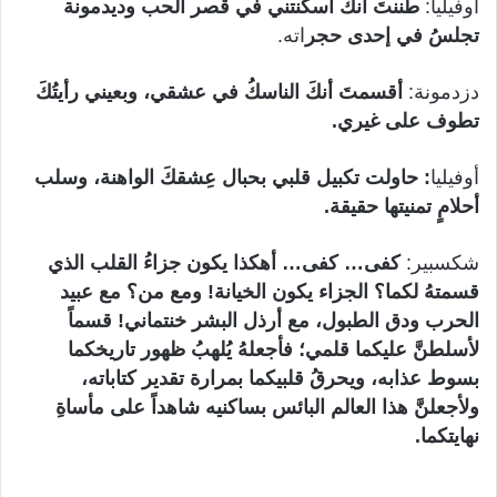
أوفيليا:
طننتَ أنكَ
أسكنتني في قصر الحب وديدمونة
تجلسُ في إحدى حجر
اته.
دزدمونة:
أقسمتَ أنكَ الناسكُ في عشقي، وبعيني رأيتُكَ
تطوف على غيري.
أوفيليا
: حاولت تكبيل قلبي بحبال عِشقكَ الواهنة، وسلب
أحلامٍ تمنيتها حقيقة.
شكسبير:
كفى… كفى… أهكذا يكون جزاءُ القلب الذي
قسمتهُ لكما؟ الجزاء يكون الخيانة! ومع من؟ مع عبيد
الحرب ودق الطبول، مع أرذل البشر خنتماني! قسماً
لأسلطنَّ عليكما قلمي؛ فأجعلهُ يُلهبُ ظهور تاريخكما
بسوط عذابه، ويحرقُ قلبيكما بمرارة تقدير كتاباته،
ولأجعلنَّ هذا العالم البائس بساكنيه شاهداً على مأساةِ
نهايتكما.