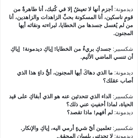
ديدمونة:
أجزم أنها لا تعيشُ إلا في كُتبك، أنا طاهرةٌ من
قومٍ ناسكين، أنا المسكونة بحبِّ الزاهدات والزاهدين، أنا
من لم يُغسل جسدها من الخطايا، لبراءته ونقائه أيها
المجنون.
شكسبير:
جسدكِ بريءٌ من الخطايا! إياكِ ديدمونة! إياكِ
أن تنسي الماضي الأليم.
ديدمونة:
ما الذي دهاكَ أيها المجنون، أيُّ داءٍ هذا الذي
أصاب عقلك؟
شكسبير:
الداء الذي تتحدثين عنه هو الذي أبقاكِ على قيد
الحياة، لماذا أخفيتِ عني ذلك؟
ديدمونة:
لم أفهم! ماذا تقصد؟
شكسبير:
تعلمين أيّ شيءٍ أرمي اليه، إياكِ والإنكار.
ديدمونة:
لا تحدثني بلسان المحقق.