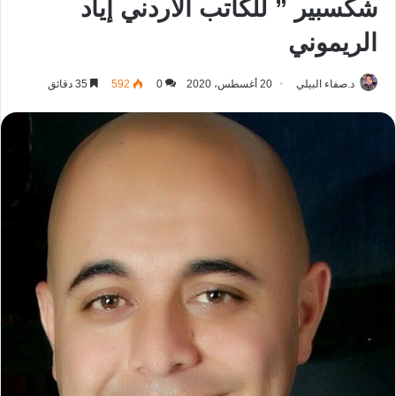
شكسبير ” للكاتب الأردني إياد
الريموني
د.صفاء البيلي
20 أغسطس، 2020
0
592
35 دقائق