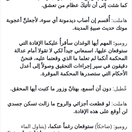
كما شئت إلى أن تأتيكَ عظام من تعشق.
هاملت:
أُقسم إن أصاب ديدمونة أي سوء، لأجعلنَّ أعجوبة
موتك حديث صبيةِ المدينة.
روميو
: المهم أيها الوغدان سأقرأُ عليكما الإفادة التي
ستوقعان عليها، اسمعاني جيداً لكي لا تقولا أمام عدالة
المحكمة أنكما لم تعلما ما الذي وقعتما عليه، فنحنُ
دقيقون في سير إجراءات التحقيق وصولاً إلى أعدل
الأحكام التي ستصدرها المحكمة الموقرة.
عُطيل:
دون أن أسمع، بهتانٌ وزور ما كتبت أيها المحقق.
هاملت:
لو قطعت أجزائي والروح ما زالت تسكن جسدي
لن أوقع على هذه الإفادة.
روميو: (ضاحكاً)
ستوقعان رغماً عنكما،
(يتناول الماء