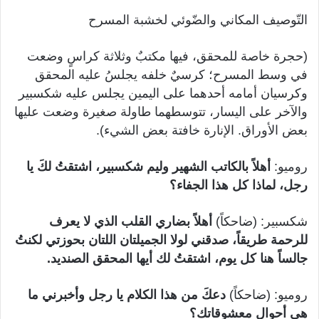
التّوصيف المكاني والضّوئي لخشبة المسرح
(حجرة خاصة للمحقق، فيها مكتبٌ وثلاثة كراسٍ وضعت
في وسط المسرح؛ كرسيٌ خلفه يجلسُ عليه المحقق
وكرسيان أمامه أحدهما على اليمين يجلس عليه شكسبير
والآخر على اليسار، تتوسطهما طاولة صغيرة وضعت عليها
بعض الأوراق. الإنارة خافتة بعض الشيء).
روميو:
أهلاً بالكاتب الشهير وليم شكسبير، اشتقتُ لكَ يا
رجل، لماذا كل هذا الجفاء؟
شكسبير: (ضاحكاً)
أهلاً بضاري القلب الذي لا يعرف
للرحمة طريقاً، صدقني لولا الجميلتان اللتان بحوزتي لكنتُ
جالساً هنا كل يوم، اشتقتُ لك أيها المحقق الصنديد.
روميو: (ضاحكاً)
دعكَ من هذا الكلام يا رجل
وأخبرني
ما
هي أحوال معشوقاتك؟