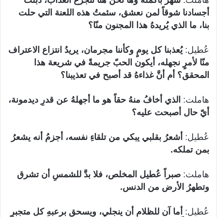
هاملت:
شهرٌ بأكمله وها نحن هنا نتجرع العذاب، ذبلت
أجسادنا شوقاً لمن نعشق، سئمتُ هذه اللعنة التي حلت
بنا، ما الذي يُريدهُ هذا المجنون منّا؟
عُطيل:
يُعذبنا كل يومٍ وكأننا مجرمان، يريدُ انتزاع الاعتراف
منّا لأمرٍ نجهله، أيكون الحبّ جريمةً في شريعة هذا
المحقق؟ أم أنَّ غذاءهُ قد أصبح في تعذيبنا؟
هاملت:
الذي أخافُ منهُ حقاً هو ما أجهلهُ عن قدرِ ديدمونة،
أيّ حال أصبحت عليه؟
عُطيل:
أشعرُ بقلبي يبكي من تلقاءِ نفسه، أجزمُ أنه يشعرُ
بمن تملكه.
هاملت:
صبراً عُطيل المخلص، فلا بدَّ للشمسِ أن تشرق
وتطهرُ الأرض من الدنس.
عُطيل:
أما
آن للظلام أن ينجلي، ويسحق برعبهِ كل متجبرٍ