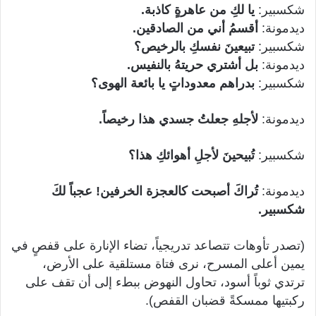
شكسبير:
يا لكِ من عاهرةٍ كاذبة.
ديدمونة:
أقسمُ أني من الصادقين.
شكسبير:
تبيعينَ نفسكِ بالرخيص؟
ديدمونة:
بل أشتري حريتهُ بالنفيس.
شكسبير:
بدراهم معدوداتٍ يا بائعة الهوى؟
ديدمونة:
لأجلهِ جعلتُ جسدي هذا رخي
صاً.
شكسبير:
تُبيحينَ لأجلِ أهوائكِ هذا؟
ديدمونة:
تُراكَ أصبحت كالعجزة الخرفين! عجباً لكَ
شكسبير.
(تصدر تأوهات تتصاعد تدريجياً، تضاء الإنارة على قفصٍ في
يمين أعلى المسرح، نرى فتاة مستلقية على الأرض،
ترتدي ثوباً أسود، تحاول النهوض ببطء إلى أن تقف على
ركبتيها ممسكةً قضبان القفص).