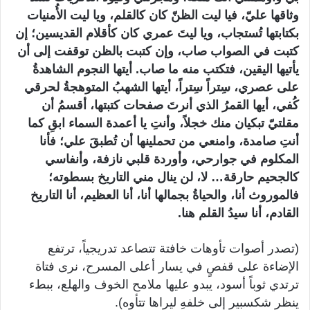
وثاقها عليّ، فيا ليت الظنّ كان كالقلم، ويا ليت الأُمنيات
بكتابتها تُستجاب، ويا ليتَ عمري كان كأقلام القديسين؛ إن
كتبت في الصواب صاب، وإن كتبت بالظن توقفت إلى أن
يأتيها اليقين، فتكتب منه ما صاب. أيتها النجوم الشاهدةُ
على عصري، سِتراً سِتراً، أيتها الشهبُ المتوهجةُ لحرقي
كُفي، أيها القمرُ الذي أنرتَ صفحات كتبتها، أقسمُ أن
مقلتيّ تبكيان منك خجلاً، وأنتِ يا أعمدة السماء ابقِ كما
أنتِ صامدة، وامنعي من تحملينها أن تُطبقَ علي؛ فأنا
المكلوم في جوارحي، وأوردة قلبي نازفة، وأنفاسي
كالجحيم حارقة… لا، لن ينال مني التاريخ بسطوته؛
فالموروث أنا، والحياةُ بجمالها أنا، أنا العظيم، أنا التاريخ
القادم، أنا سيدُ القلم هنا.
(تصدر أصوات تأوهات خافتة تتصاعد تدريجياً، ترتفع
الإضاءة على قفصٍ في يسار أعلى المسرح، نرى فتاة
ترتدي ثوباً أسود، يبدو عليها ملامح الخوف والهلع، ببطء
ينظر شكسبير إلى خلفهِ ليراها تتأوه).