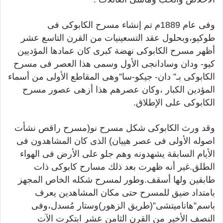
وفى عام 1889م تم إنشاء مسرح الكابوكى فى
طوكيو،وبحلول عقد التسعينيات من القرن التاسع عشر
أظهر مسرح الكابوكى نهضة كبرى كان عمادها المؤديين
كيو- ودان وسادانجى الأول وسمى هذا العصر فى مسرح
الكابوكى بـ” دان- جيكو-سا”وهى المقاطع الأولى من أسماء
المؤدين الكبار ،وكان عصرهم هذا أزهى عصور مسرح
الكابوكى على الإطلاق.
وقد ورث الكابوكى شكل مسرح نو(مسرح راقص نشأت
اصوله الأولى فى عصر هييان) الذى كان المشاهدون فى
الأيام السابقة يشهدونه وهم جلو على الأرض فى الهواء
الطلق.غير أنه ظهرت بعد ذلك مسارح كابوكى ذات
طابقين ولها أسقف.وطور لمسرح شكله الخاص المجهز
بامتداد ضيق للمسرح حتى مكان المشاهدين يعرف
باسم”هاناميتشى”(طريق الزهور)وستار مُسدل،وفى
النصف الأخير من القرن الثامن عشر ابتكرت الآت