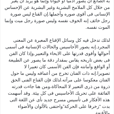
به الصانع أن يصور آدميا أو حيوانا وإنما هو يريد أن يعبر
من خلال كل الملامح البشرية وغير البشرية عن الإحساس
الإنسانى فى أقوى صوره وأجملها.إن القناع ليس صورة
رجل خائف إنه الخوف نفسه وليس صورة رجل ميت وإنما
الموت نفسه.
لذلك تدخل فيه كل وسائل الإقناع المعبرة عن المعنى
المجرد.إنه يصور الأحاسيس والحالات الإنسانية فى أسمى
أحوالها وأقوى قدرتها على الايحاء والتعبير.وإذا كان الفن
فى بعض تاريخه يقاس بمقدار دقة ما يصور عن الطبيعة
أو الواقع وأمانته فإن الفن الأسمى كان تعبيرا لا
تصويرا.إنه ذات الفنان تخرج من أعماقه وليس ما حول
الفنان معكوسا على مرآته.لذلك فإن القناع الفنى الحق
ذروة من ذرى التعبير لا المحاكاة،ومن هنا جاءت قدرته
الفائقة على تحريك الأحاسيس فى كل بيئة. وقد أسهمت
هذه الأفكار فى تأسيس مسرح جديد نأى عن اللغة التى
بدت “زخرفا على الحركة”واحتفى بالألوان والأضواء
والأقنعة.