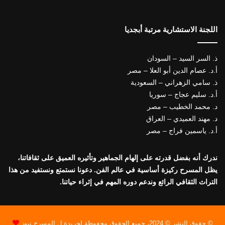
اللجنة الاستشارية مرتبة أبجديا
ذ. السر السيد – السودان
أ.د. عصام الدين أبو العلا – مصر
ذ. سامي الزهراني – السعودية
أ.د. سليم عجاج – سوريا
د. محمد الخطيب – مصر
د. مهند العميدي – العراق
أ.د. ياسمين فراج – مصر
ندرك أنه بفضل قدرته على إلهام الجماهير وتأثيره العميق على ثقافاتنا،
يظل المسرح ركيزة أساسية في عالم الفن. دعونا نستمتع ونستفيد من هذا
التراث الثقافي الرائع وندعم دوره المهم في إثراء حياتنا.
© حقوق النشر © 2024، جميع الحقوق محفوظة لجريدة ل المسرح نيوز