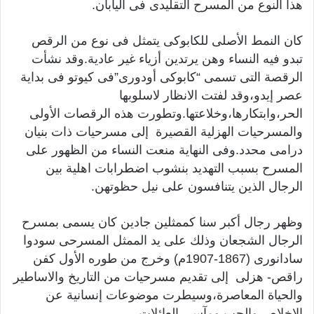
هذا النوع من المسرح التقليدى فى اليابان.
كان النمط الأصلى للكابوكى يتمثل فى نوع من الرقص
تبدو فيه النساء وهن يرتدين أزياء غير عادية.وقد نشأت
الرقصة التى تسمى “كابوكى أودورى”فى كيوتو فى بداية
عصر إيدو،وقد لفتت الانظار لاسلوبها
الحر،وابتكارها،وخلاعتها.وتطورت هذه الرقصات الأولى
والمسرحيات الهزلية القصيرة إلى مسرحيات ذات بنيان
درامى محدد.وفى النهاية منعت النساء من الظهور على
المسرح بسبب التهديد بنشوب اضطرابات اهلية بين
الرجال الذين يتنافسون على نيل حظوتهن.
وظهر رجال أكبر سنا كممثلين جادين كان يسمى بمسرح
الرجال الشجعان وذلك على يد الممثل المسرحى سودوا
سادانورى (1867-1907م) وخرج من طوره الأول كفن
راقص- هزلى إلى تقديم مسرحيات من التاريخ والاساطير
والحياة المعاصرة،وسيطرت موضوعات إنسانية عن
الاخلاص والحب ومآسى العائلات .