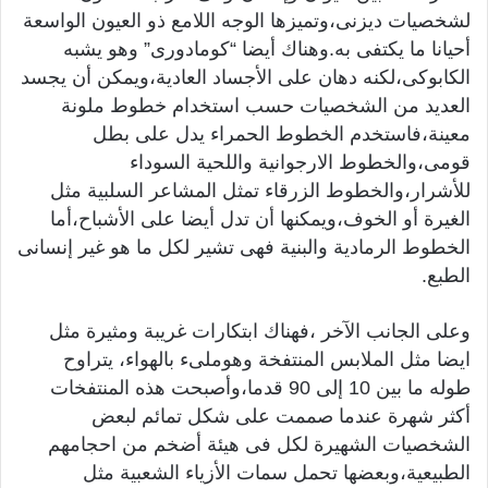
لشخصيات ديزنى،وتميزها الوجه اللامع ذو العيون الواسعة
أحيانا ما يكتفى به.وهناك أيضا “كومادورى” وهو يشبه
الكابوكى،لكنه دهان على الأجساد العادية،ويمكن أن يجسد
العديد من الشخصيات حسب استخدام خطوط ملونة
معينة،فاستخدم الخطوط الحمراء يدل على بطل
قومى،والخطوط الارجوانية واللحية السوداء
للأشرار،والخطوط الزرقاء تمثل المشاعر السلبية مثل
الغيرة أو الخوف،ويمكنها أن تدل أيضا على الأشباح،أما
الخطوط الرمادية والبنية فهى تشير لكل ما هو غير إنسانى
الطبع.
وعلى الجانب الآخر ،فهناك ابتكارات غريبة ومثيرة مثل
ايضا مثل الملابس المنتفخة وهوملىء بالهواء، يتراوح
طوله ما بين 10 إلى 90 قدما،وأصبحت هذه المنتفخات
أكثر شهرة عندما صممت على شكل تمائم لبعض
الشخصيات الشهيرة لكل فى هيئة أضخم من احجامهم
الطبيعية،وبعضها تحمل سمات الأزياء الشعبية مثل