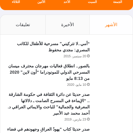
الجمعة
السبت
الأحد
الأثنين
الثلاثاء
الأشهر
الأخيرة
تعليقات
“أمي..لا تتركيني” مسرحية للأطفال للكاتب
المصري: مجدي محفوظ
20 سبتمبر، 2015
بالصور.. انطلاق فعاليات مهرجان محترف ميسان
المسرحي الدولي للمونودراما “أون لاين” 2020
من 8:13 مايو
10 مايو، 2020
صدر حديثا عن دائرة الثقافة في حكومة الشارقة
.. “الإيماءة في المسرح الصامت ـ دلالاتها
المعرفية والجمالية” للباحث والايمائي العراقي د.
أحمد محمد عبد الأمير
23 مارس، 2019
صدر حديثا كتاب “يهودُ العراق وجهودهم في فضاء