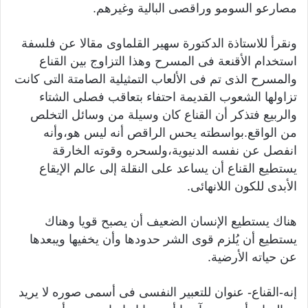
مصارعو السومو وراقصى البالية وغيرهم.
ونقرأ للاستاذة الدكتورة سهير القلماوى مقالا عن فلسفة
استخدام الأقنعة فى المسرح وهذا التزاوج بين القناع
والمسرح الذى تم فى الألعاب التمثيلية الصامتة التى كانت
تزاولها الشعوب القديمة احتفاء بتعاقب فصلى الشتاء
والربيع فتذكر أن القناع كان وسيلة من وسائل التخلص
من الواقع.بواسطته يحس الراقص أنه ليس هو،وأنه
انفصل عن نفسه الدنيوية،ولسحره وقوته الخارقة
يستطيع القناع أن يساعد على النقلة إلى عالم الإيقاع
الأبدى للكون اللانهائى.
هناك يستطيع الإنسان الضعيف أن يصبح قويا وهناك
يستطيع أن يُلزم قوى الشر حدودها وأن يخفيها ويبعدها
عن حياته الأرضية.
إنه-القناع- عنوان للتعبير النفسى فى أسمى صوره لا يريد