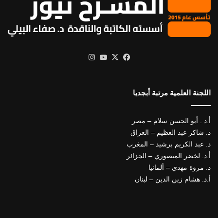
X
فيسبوك
يوتيوب
انستقرام
اللجنة العلمية مرتبة أبجديا
أ.د . أبو الحسن سلام – مصر
د. شاكر عبد العظيم – العراق
د. عبد الكريم برشيد – المغرب
أ.د. لخضر المنصوري – الجزائر
د. مروة مهدي – ألمانيا
أ.د. هشام زين الدين – لبنان