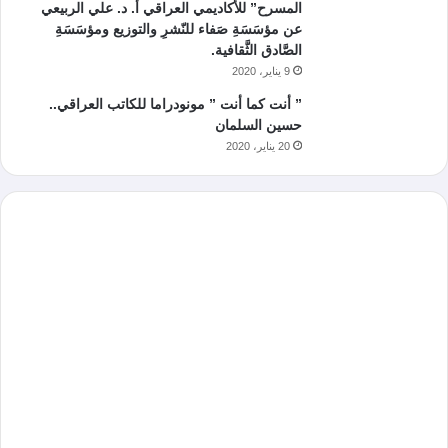
المسرح” للأكاديمي العراقي أ. د. علي الربيعي
عن مؤسَسَةِ صَفاء للنّشرِ والتوزيع ومؤسَسَةِ
الصَّادق الثَّقافية.
9 يناير، 2020
” أنت كما أنت ” مونودراما للكاتب العراقي..
حسين السلمان
20 يناير، 2020