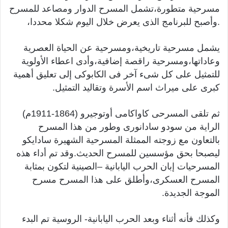
مسرحية متطورة،تشمل المسرح الدوار ومصاعد للمسرح
.وأصبح للبرنامج الذى يعرض خلال اليوم شكلا محددا،
يشمل مسرحية تاريخية،ومسرحية عن الحياة العصرية
وعاداتها،ومسرحية راقصة إضافية،وأدى اعطاء الأولوية
للتمثيل على كل شىء آخر فى الكابوكى إلى تعليق أهمية
كبرى على ميراث اسم الأسرة وتقاليد التمثيل.
ثم تلقى المسرحى كاواكامى أوتوجيرو (1864-1911م)
الراية من سودو سادانورى وطور من هذا المسرح
بالتعاون مع زوجته الممثلة المسرحية الشهيرة سادايكو
ليصبحا بحق مؤسسين للمسرح الحديث.وقد تم أداء هذه
المسرحيات إبان الحرب اليابانية –الصينية لتكون بمثابة
المسرح العسكرى،وأطلق على هذا المسرح مسرح
الموجة الجديدة.
وكذلك فأنه أثناء وبعد الحرب اليابانية- الروسية تم البدء