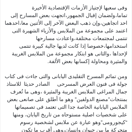
وفى سعيها لإجتياز الأزمات الإقتصادية الأخيرة
تماما،ولضمان إقبال الجمهور،اتجهت بعض المسارح إلى
احد اتجاهين،وإن ذهب البعض الآخر إلى الأثنين معا،احدهما
اعتمد على مجموعة من الملابس والأزياء الشهيرة التى
تنتمى لمجتمعات مختلفة،واعتادت مسارحها
استخدامها،خصوصا إذا كانت لديها جالية كبيرة تنتمى
لإحداها ،والثانى هو ابتكار مجموعة من الملابس الغريبة
والمثيرة ومحاولة إكسابها بعض الألفة.
ومن تمائم المسرح التقليدى اليابانى والتى جاءت فى كتاب
جولة فى فنون العرض المسرحى الصادر حديثا للاستاذ
جمال المراغى الملابس الغريبة والمثيرة ،وهى ما تُعرف
بمنتجات”مصنع الدولفين” وهو ما أطلق على صانعى بعض
الملابس اليابانية الخاصة جدا التى تعتمد فى تصميماتها
على شخصيات اصلية مستوحاه من تاريخ اليابان، ومنها
“كيجورومى”وهو عبارة عن ملابس لشخصية رسوم
متحركة ما بين حيوان وإنسان،وهى أقرب ما تكون