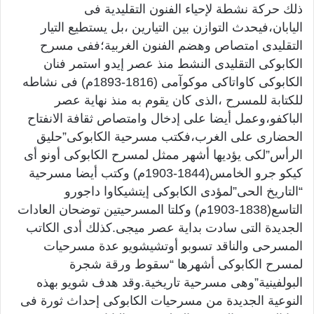
ذلك حركة نشطة لإحياء الفنون التقليدية فى
اليابان،فيحدث التوازن بين التيارين ،بل يستطيع التيار
التقليدى امتصاص وهضم الفنون الغربية؛ففى مسرح
الكابوكى التقليدى النشط منذ عصر إيدو استمر فنان
الكابوكى كاواتاكى موكوآمى (1816-1893م) فى نشاطه
للكتابة للمسرح ،الذى كان يقوم به منذ نهاية عصر
الباكفو،وعمل أيضا على إدخال وامتصاص ثقافة الانفتاح
الحضارى على الغرب،فكتب مسرحية الكابوكى”حليق
الرأس”لكى يؤديها أشهر ممثل لمسرح الكابوكى أونو أى
كيكو جرو الخامس(1844-1903م) وكتب أيضا مسرحية
“التاريخ الحى”لمؤدى الكابوكى إيتشيكاوا داجورو
التاسع(1838-1903م) وكلتا المسرحيتين توضحان العادات
الجديدة التى سادت بداية عصر ميجى.كذلك أدى الكاتب
المسرحى والناقد تسوبو أوتشيشويو عدة مسرحيات
لمسرح الكابوكى أشهرها “سقوط ورقة شجرة
البولفينية”وهى مسرحية تاريخية.وقد هدف شويو بهذه
النوعية الجديدة من مسرحيات الكابوكى إحداث ثورة فى