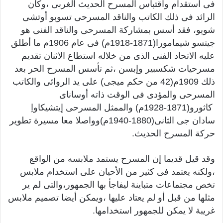
فى استقدام واقتباس المسرح الحديث الغربى ،وكان
الرائد فى ذلك الكاتب والناقد المسرحى تسوبو أوتشى
شويو، فقد أسس بمشاركة المسرحى والناقد الفنى هو
جيتسو شيمامورا(1871-1918م) فى عام 1906م ما أطلق
عليه الاتحاد الفنى الذى من خلاله استطاع الاثنان تقديم
مسرحيات شكسبير وإبسن ،ثم تأسس المسرح الحر بعد
ذلك 1909م(42 من حكم ميجى) على يد الروائى والكاتب
المسرحى والمؤدى فى الوقت ذاته أوساناى
كاثورو(1871-1928م) والممثل المسرحى إيتشيكاواِ
سادان جى الثانى(1880-1940م)وواصلا معا مسيرة تطوير
حركة المسرح الحديث.
وقد قيل قديما إن المسرح يستمد ملابسه من الواقع
،ولكنه يعتمد فى كثير من الأحيان على استخدام ملابس
تخص مجتماعات متباينة ليفاجأ بها الجمهور،والتى لم ير
مثلها من قبل أو لم يعتاد عليها ،ويمكن أيضا تصميم ملابس
غريبة لا يمكن للجمهور استخدامها.