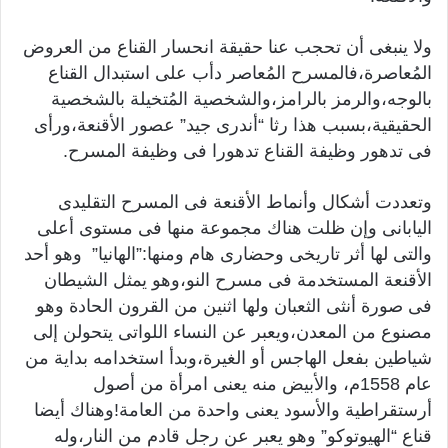
ولا ينبغى أن تحجب عنا حقيقة انحسار القناع من العروض
المُعاصرة،فالمسرح المُعاصر دأب على استبدال القناع
بالوجه،والرمز بالرامز،والشخصية المُتخيلة بالشخصية
الحقيقية،بسبب هذا رثا “أندرى جيد” عصور الأقنعة،ورأى
فى تدهور وظيفة القناع تدهورا فى وظيفة المسرح.
وتعددت أشكال وأنماط الأقنعة فى المسرح التقليدى
اليابانى وإن ظلت هناك مجموعة منها فى مستوى أعلى
والتى لها أثر تاريخى وحضارى هام ومنها:”الهانيا” وهو أحد
الأقنعة المستخدمة فى مسرح النو،وهو يمثل الشيطان
فى صورة أنثى الثعبان ولها اثنين من القرون الحادة وهو
مصنوع من المعدن،ويعبر عن النساء اللواتى يتحولن إلى
شياطين بفعل الهاجس أو الغيرة،وبدأ استخدامه بداية من
عام 1558م، والأبيض منه يعنى امرأة من أصول
أرستقراطية والأسود يعنى واحدة من العامة!وهناك أيضا
قناع “الهيوتوكو” وهو يعبر عن رجل قادم من النار،وله