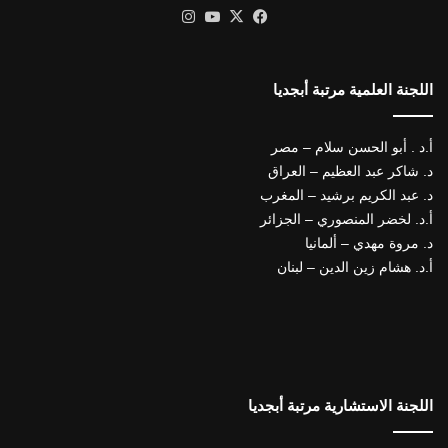
X
فيسبوك
يوتيوب
انستقرام
اللجنة العلمية مرتبة أبجديا
أ.د . أبو الحسن سلام – مصر
د. شاكر عبد العظيم – العراق
د. عبد الكريم برشيد – المغرب
أ.د. لخضر المنصوري – الجزائر
د. مروة مهدي – ألمانيا
أ.د. هشام زين الدين – لبنان
اللجنة الاستشارية مرتبة أبجديا