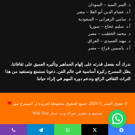
ذ. السر السيد – السودان
أ.د. عصام الدين أبو العلا – مصر
ذ. سامي الزهراني – السعودية
أ.د. سليم عجاج – سوريا
د. محمد الخطيب – مصر
د. مهند العميدي – العراق
أ.د. ياسمين فراج – مصر
ندرك أنه بفضل قدرته على إلهام الجماهير وتأثيره العميق على ثقافاتنا،
يظل المسرح ركيزة أساسية في عالم الفن. دعونا نستمتع ونستفيد من هذا
التراث الثقافي الرائع وندعم دوره المهم في إثراء حياتنا.
© حقوق النشر © 2024، جميع الحقوق محفوظة لجريدة ل المسرح نيوز
تصميم و تطوير شركة ويب ستار Web Star