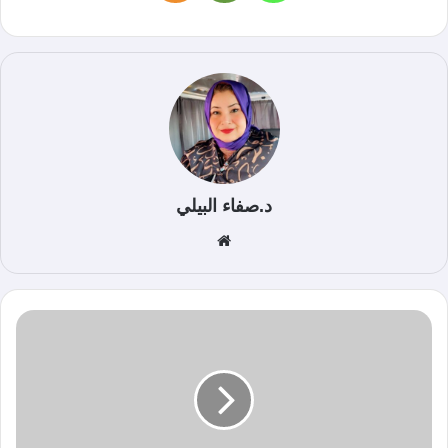
د.صفاء البيلي
موق
ع
الوي
ب