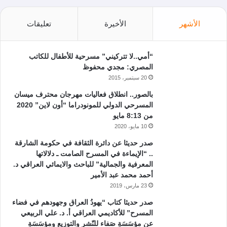
الأشهر
الأخيرة
تعليقات
“أمي..لا تتركيني” مسرحية للأطفال للكاتب
المصري: مجدي محفوظ
20 سبتمبر، 2015
بالصور.. انطلاق فعاليات مهرجان محترف ميسان
المسرحي الدولي للمونودراما “أون لاين” 2020
من 8:13 مايو
10 مايو، 2020
صدر حديثا عن دائرة الثقافة في حكومة الشارقة
.. “الإيماءة في المسرح الصامت ـ دلالاتها
المعرفية والجمالية” للباحث والايمائي العراقي د.
أحمد محمد عبد الأمير
23 مارس، 2019
صدر حديثا كتاب “يهودُ العراق وجهودهم في فضاء
المسرح” للأكاديمي العراقي أ. د. علي الربيعي
عن مؤسَسَةِ صَفاء للنّشرِ والتوزيع ومؤسَسَةِ