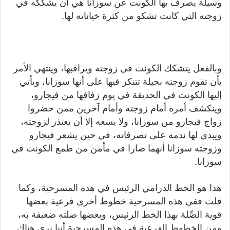
وسيلة يصرف بها الكونت عن سوزانا هي أن يشككه في
زوجته التي كانت تشكو من كثرة خياناته لها.
وبالفعل يتشكك الكونت في زوجته ويراقبها، وينتهي الأمر
بأن تقوم زوجته بحيلة تتنكر فيها على أنها سوزانا، ويأتي
إليها الكونت في الحديقة في يوم زفافها من فيجارو،
وينكشف أمره أمام زوجته وأمام آخرين ممن حضروا
زواج فيجارو من سوزانا، ولا يسعه إلا أن يعتذر لزوجته،
ويبدي لها ندمه على تصرفاته، في حين يشعر فيجارو
وزوجته سوزانا أنهما صارا في مأمن من طمع الكونت في
سوزانا.
هذا هو الخط الدرامي الرئيس في هذه المسرحية، وكما
قلت ففي هذه المسرحية خطوط أخرى فرعية بعضها
قوية الصِّلة بهذا الخط الرئيس، وبعضها صلته ضعيفة به،
ومن الخطوط الفرعية في هذه المسرحية أننا نرى هناك