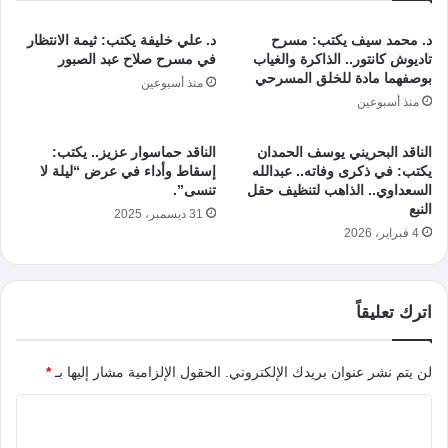
د. محمد سيف يكتب: مسرح
د. علي خليفة يكتب: ثيمة الانتظار
تاديوش كانتور.. الذاكرة والغياب
في مسرح صلاح عبد الصبور
بوصفهما مادة للخلق المسرحي
منذ أسبوعين
منذ أسبوعين
الناقد البحريني يوسف الحمدان
الناقد حماسوار عزيز.. يكتب:
يكتب: في ذكرى وفاته.. عبدالله
إسقاط وأداء في عرض “ليلة لا
السعداوي.. الذاهب لتنظيف حقل
تنسى”.
النبع
31 ديسمبر، 2025
4 فبراير، 2026
اترك تعليقاً
لن يتم نشر عنوان بريدك الإلكتروني.
الحقول الإلزامية مشار إليها بـ
*
ا
ل