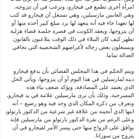
امرأة أخرى تطمع في فيجارو، وترغب في أن تتزوجه،
وهي العانس مارسيلين، وهي تستغل أن فيجارو قد كتب
لها تعهدا جاء فيه أنه يتعهد لها برد مبلغ كبير أخذه منها أو
أن يتزوجها، ويعقد الكونت في قصره جلسة قضاء هزلية
تظهر كيف كان النبلاء في ذلك الوقت يتلاعبون بالقانون
ويستغلون بعض رجاله لأغراضهم الشخصية التي تجافي
العدالة تماما.
ويتم الحكم في هذا المجلس القضائي بأن يدفع فيجارو
دينه لمارسيلين في هذا اليوم أو أن يتزوجها، ويأتي الحل
الذي يعتمد على المصادفة، ويؤكد ضعف بناء هذه
المسرحية، وذلك بأن ترى مارسيلين علامة في يد فيجارو،
وتعرف من ذكره المكان الذي وجد فيه وهو رضيع – أنه
ابنها الذي أنجبته من علاقة غير شرعية من الدكتور بارتولو،
وعلى الرغم من نفرة الدكتور بارتولو من مارسيلين فإنه
يوافق على الزواج منها حتى ييسر الأمر لفيجارو في أن
يتزوج من سوزانا.