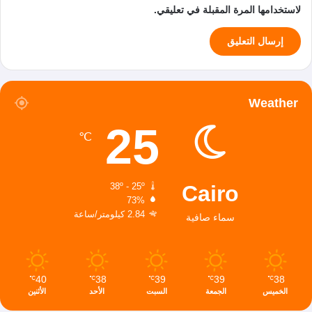
لاستخدامها المرة المقبلة في تعليقي.
Weather
25
℃
Cairo
38º - 25º
73%
2.84 كيلومتر/ساعة
سماء صافية
40
38
39
39
38
℃
℃
℃
℃
℃
الخميس
الجمعة
السبت
الأحد
الأثنين