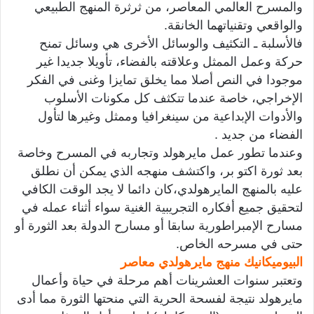
والمسرح العالمي المعاصر، من ثرثرة المنهج الطبيعي
والواقعي وتقنياتهما الخانقة.
فالأسلبة ـ التكثيف والوسائل الأخرى هي وسائل تمنح
حركة وعمل الممثل وعلاقته بالفضاء، تأويلا جديدا غير
موجودا في النص أصلا مما يخلق تمايزا وغنى في الفكر
الإخراجي، خاصة عندما تتكثف كل مكونات الأسلوب
والأدوات الإبداعية من سينغرافيا وممثل وغيرها لتأول
الفضاء من جديد .
وعندما تطور عمل مايرهولد وتجاربه في المسرح وخاصة
بعد ثورة اكتو بر، واكتشف منهجه الذي يمكن أن نطلق
عليه بالمنهج المايرهولدي،كان دائما لا يجد الوقت الكافي
لتحقيق جميع أفكاره التجريبية الغنية سواء أثناء عمله في
مسارح الإمبراطورية سابقا أو مسارح الدولة بعد الثورة أو
حتى في مسرحه الخاص.
البيوميكانيك منهج مايرهولدي معاصر
وتعتبر سنوات العشرينات أهم مرحلة في حياة وأعمال
مايرهولد نتيجة لفسحة الحرية التي منحتها الثورة مما أدى