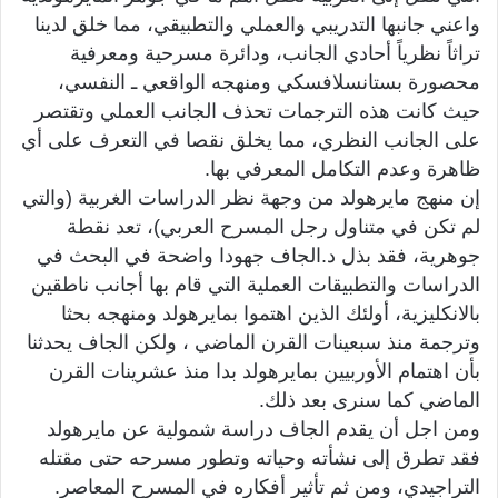
واعني جانبها التدريبي والعملي والتطبيقي، مما خلق لدينا
تراثاً نظرياً أحادي الجانب، ودائرة مسرحية ومعرفية
محصورة بستانسلافسكي ومنهجه الواقعي ـ النفسي،
حيث كانت هذه الترجمات تحذف الجانب العملي وتقتصر
على الجانب النظري، مما يخلق نقصا في التعرف على أي
ظاهرة وعدم التكامل المعرفي بها.
إن منهج مايرهولد من وجهة نظر الدراسات الغربية (والتي
لم تكن في متناول رجل المسرح العربي)، تعد نقطة
جوهرية، فقد بذل د.الجاف جهودا واضحة في البحث في
الدراسات والتطبيقات العملية التي قام بها أجانب ناطقين
بالانكليزية، أولئك الذين اهتموا بمايرهولد ومنهجه بحثا
وترجمة منذ سبعينات القرن الماضي ، ولكن الجاف يحدثنا
بأن اهتمام الأوربيين بمايرهولد بدا منذ عشرينات القرن
الماضي كما سنرى بعد ذلك.
ومن اجل أن يقدم الجاف دراسة شمولية عن مايرهولد
فقد تطرق إلى نشأته وحياته وتطور مسرحه حتى مقتله
التراجيدي، ومن ثم تأثير أفكاره في المسرح المعاصر.