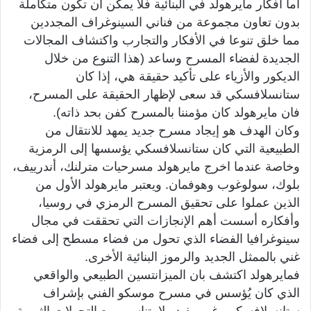
أما أفكار مايرهولد في البنائية فلا يمكن أن تكون متكاملة
بدون تعاون مجموعة من فناني السينوغراف المجددين
مما خلق تنوعا في الأفكار والتجارب واكتشاف المجالات
الجديدة لفضاء المسرح وساعد (هذا التنوع من خلال
الديكور والأزياء على تأكيد حقيقة هي، إذا كان
ستانسلافسكي قد سعى لإظهار الحقيقة على المسرح،
فان مايرهولد كان مؤمننا بالمسرح كفن بحد ذاته).
وكان الهدف هو إيجاد مسرح جديد يمهد للانتقال من
الطبيعية التي كان ستانسلافسكي يؤسسها إلى الرمزية
وخاصة عندما اخرج مايرهولد مسرحيات مترلنك، أندرييف،
بلوك، سولوغوب وهوفمان. ويعتبر مايرهولد الأول من
الذين عملوا على تحقيق المسرح الرمزي في روسيا،
وأفكاره أسست أهم الإنجازات التي تحققت في مجال
سينوغرافيا الفضاء الذي تحول من فضاء مسطح إلى فضاء
غني بالممثل الجديد والرموز البنائية الأخرى.
فمايرهولد اكتشف بان الميزانتسين الطبيعي والواقعي
الذي كان يُؤسس في مسرح موسكو الفني بإشراف