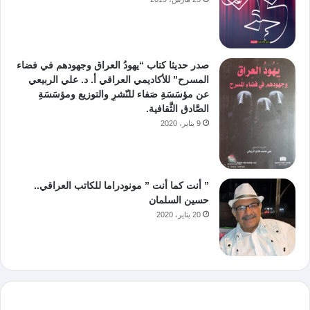
صدر حديثا كتاب “يهودُ العراق وجهودهم في فضاء
المسرح” للأكاديمي العراقي أ. د. علي الربيعي
عن مؤسَسَةِ صَفاء للنّشرِ والتوزيع ومؤسَسَةِ
الصَّادق الثَّقافية.
9 يناير، 2020
” أنت كما أنت ” مونودراما للكاتب العراقي..
حسين السلمان
20 يناير، 2020