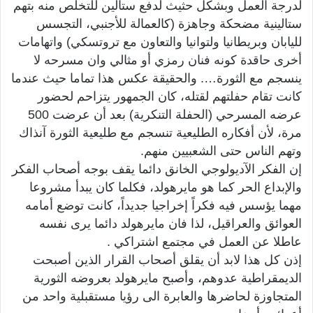
لدرجة العمل وبشكل حثيث لدفع ستالين للتخلص منه بتهم
ستالينية مضحكة وجاهزة (كالعمالة للأجنبي، التجسس
لليابان وبريطانيا ولتوانيا والتعاون مع تروتسكي) واتهامات
أخرى حاقدة كونه فنان رمزي أو مثالي وان مسرحه لا
ينسجم مع الثورة…. والحقيقة عكس هذا تماما حيث عندما
كانت تقام حفلتهم لقتله، كان الجمهور يتزاحم لحضور
عرضه المسرحي (الحفلة التنكرية) بعد أن عرضت 500
مرة، لأن أفكاره الطليعية تنسجم مع طليعية الثورة آنذاك
وتهم الناس حتى الشعبيين منهم.
إن الفكر الآديولوجي الخانق دائما يقف بوجه أصحاب الفكر
والإبداع الحر كما هو مايرهولد، فكلما كان يبدأ مشروعا
مهما يؤسس فيه فكراً إخراجيا جديداً، كانت توضع أمامه
العوائق والعراقيل، لذا فان مايرهولد دائما يرى نفسه
عاطلا عن العمل في مجتمع اشتراكي .
إذن كل هذا لابد أن يقلق أصحاب القرار الذين أصبحت
الديمقراطية عدوهم، وأصبح مايرهولد بعروضه الثورية
المتجاوزة لحاضرها والعابرة الى رؤيا مستقبلية واحد من