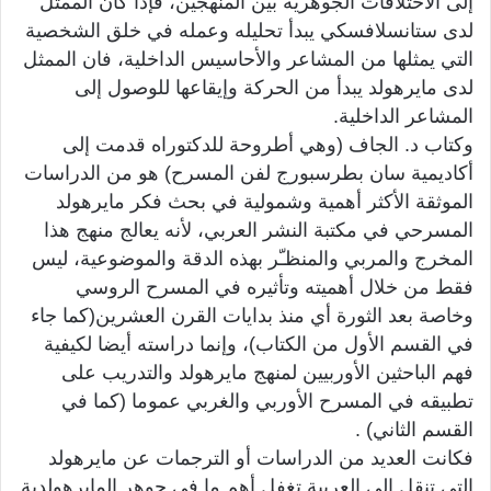
إلى الاختلافات الجوهرية بين المنهجين، فإذا كان الممثل
لدى ستانسلافسكي يبدأ تحليله وعمله في خلق الشخصية
التي يمثلها من المشاعر والأحاسيس الداخلية، فان الممثل
لدى مايرهولد يبدأ من الحركة وإيقاعها للوصول إلى
المشاعر الداخلية.
وكتاب د. الجاف (وهي أطروحة للدكتوراه قدمت إلى
أكاديمية سان بطرسبورج لفن المسرح) هو من الدراسات
الموثقة الأكثر أهمية وشمولية في بحث فكر مايرهولد
المسرحي في مكتبة النشر العربي، لأنه يعالج منهج هذا
المخرج والمربي والمنظـّر بهذه الدقة والموضوعية، ليس
فقط من خلال أهميته وتأثيره في المسرح الروسي
وخاصة بعد الثورة أي منذ بدايات القرن العشرين(كما جاء
في القسم الأول من الكتاب)، وإنما دراسته أيضا لكيفية
فهم الباحثين الأوربيين لمنهج مايرهولد والتدريب على
تطبيقه في المسرح الأوربي والغربي عموما (كما في
القسم الثاني) .
فكانت العديد من الدراسات أو الترجمات عن مايرهولد
التي تنقل إلى العربية تغفل أهم ما في جوهر المايرهولدية