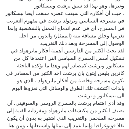
وغيرها، وهو بهذا قد سبق برشت وبيسكاتور
. حيث أن أفكاره التي سبقت عصره سبقت أيضا بيسكاتور
في مسرحه السياسي وبرتولد برشت في مفهوم التغريب
في المسرح، أي في عدم اندماج الممثل بالشخصية وإنما
تغريبها وخلق مسافة بينه (الممثل) والدور، من اجل
الوصول إلى المسرحة وبعد ذلك التغريب.
لقد بحث الكثير من الدارسين أهمية أفكار مايرهولد في
تشكيل أسس المسرح السياسي التي اعتمدها كل من
بيسكاتور وبرشت كمصادر لهم وهذا ما تؤكده الباحثة
كاترين بليس إيتون بان برشت اخذ الكثير من المصادر في
تكوين مسرحه وخاصة من أفكار مايرهولد ، الذي هو
بالذات اكتشف تلك الطرق والوسائل التي نعزوها اليوم
الى بيسكاتور و برشت .
وقد أدى اهتمام برشت بالمسرح الروسي والسوفيتي، آن
يضيف الكثير من مكتشفات مايرهولد ومفرداته الفنية إلى
مسرحه الملحمي والتغريب الذي اشتهر به بدون أن يكون
نقلا فوتوغرافيا وإنما عمد إلى تمثلها واستيعابها ، ومن هنا