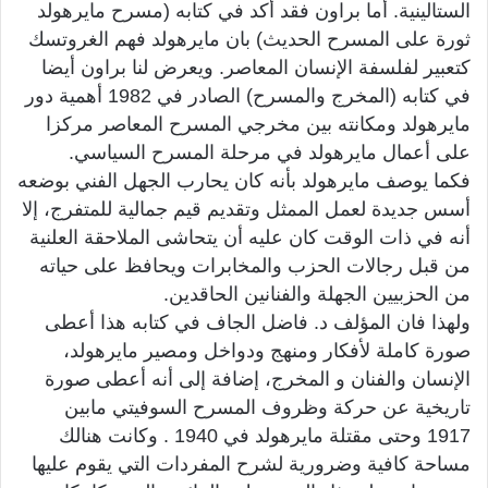
الستالينية. أما براون فقد أكد في كتابه (مسرح مايرهولد
ثورة على المسرح الحديث) بان مايرهولد فهم الغروتسك
كتعبير لفلسفة الإنسان المعاصر. ويعرض لنا براون أيضا
في كتابه (المخرج والمسرح) الصادر في 1982 أهمية دور
مايرهولد ومكانته بين مخرجي المسرح المعاصر مركزا
على أعمال مايرهولد في مرحلة المسرح السياسي.
فكما يوصف مايرهولد بأنه كان يحارب الجهل الفني بوضعه
أسس جديدة لعمل الممثل وتقديم قيم جمالية للمتفرج، إلا
أنه في ذات الوقت كان عليه أن يتحاشى الملاحقة العلنية
من قبل رجالات الحزب والمخابرات ويحافظ على حياته
من الحزبيين الجهلة والفنانين الحاقدين.
ولهذا فان المؤلف د. فاضل الجاف في كتابه هذا أعطى
صورة كاملة لأفكار ومنهج ودواخل ومصير مايرهولد،
الإنسان والفنان و المخرج، إضافة إلى أنه أعطى صورة
تاريخية عن حركة وظروف المسرح السوفيتي مابين
1917 وحتى مقتلة مايرهولد في 1940 . وكانت هنالك
مساحة كافية وضرورية لشرح المفردات التي يقوم عليها