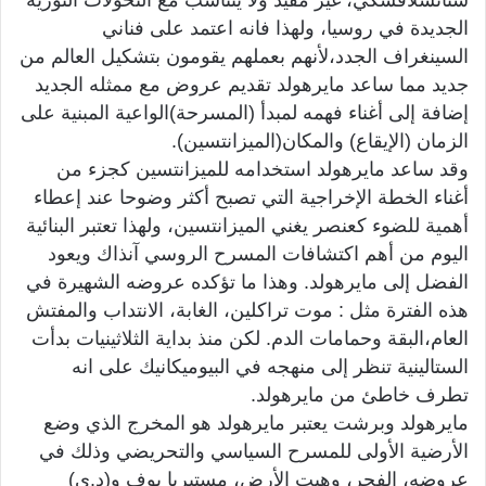
ستانسلافسكي، غير مفيد ولا يتناسب مع التحولات الثورية
الجديدة في روسيا، ولهذا فانه اعتمد على فناني
السينغراف الجدد،لأنهم بعملهم يقومون بتشكيل العالم من
جديد مما ساعد مايرهولد تقديم عروض مع ممثله الجديد
إضافة إلى أغناء فهمه لمبدأ (المسرحة)الواعية المبنية على
الزمان (الإيقاع) والمكان(الميزانتسين).
وقد ساعد مايرهولد استخدامه للميزانتسين كجزء من
أغناء الخطة الإخراجية التي تصبح أكثر وضوحا عند إعطاء
أهمية للضوء كعنصر يغني الميزانتسين، ولهذا تعتبر البنائية
اليوم من أهم اكتشافات المسرح الروسي آنذاك ويعود
الفضل إلى مايرهولد. وهذا ما تؤكده عروضه الشهيرة في
هذه الفترة مثل : موت تراكلين، الغابة، الانتداب والمفتش
العام،البقة وحمامات الدم. لكن منذ بداية الثلاثينيات بدأت
الستالينية تنظر إلى منهجه في البيوميكانيك على انه
تطرف خاطئ من مايرهولد.
مايرهولد وبرشت يعتبر مايرهولد هو المخرج الذي وضع
الأرضية الأولى للمسرح السياسي والتحريضي وذلك في
عروضه، الفجر، وهبت الأرض، مستيريا بوف و(د.ي)