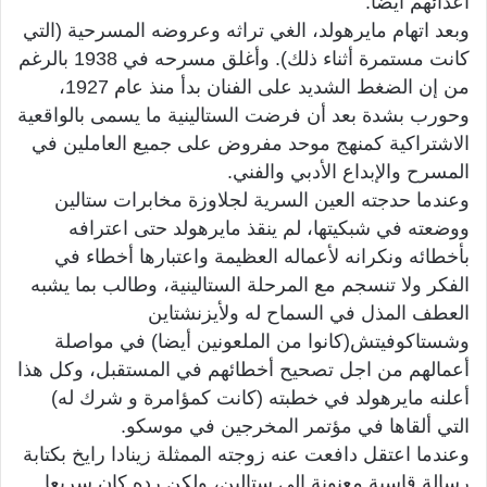
أعدائهم أيضا.
وبعد اتهام مايرهولد، الغي تراثه وعروضه المسرحية (التي
كانت مستمرة أثناء ذلك). وأغلق مسرحه في 1938 بالرغم
من إن الضغط الشديد على الفنان بدأ منذ عام 1927،
وحورب بشدة بعد أن فرضت الستالينية ما يسمى بالواقعية
الاشتراكية كمنهج موحد مفروض على جميع العاملين في
المسرح والإبداع الأدبي والفني.
وعندما حدجته العين السرية لجلاوزة مخابرات ستالين
ووضعته في شبكيتها، لم ينقذ مايرهولد حتى اعترافه
بأخطائه ونكرانه لأعماله العظيمة واعتبارها أخطاء في
الفكر ولا تنسجم مع المرحلة الستالينية، وطالب بما يشبه
العطف المذل في السماح له ولأيزنشتاين
وشستاكوفيتش(كانوا من الملعونين أيضا) في مواصلة
أعمالهم من اجل تصحيح أخطائهم في المستقبل، وكل هذا
أعلنه مايرهولد في خطبته (كانت كمؤامرة و شرك له)
التي ألقاها في مؤتمر المخرجين في موسكو.
وعندما اعتقل دافعت عنه زوجته الممثلة زينادا رايخ بكتابة
رسالة قاسية معنونة إلى ستالين، ولكن رده كان سريعا