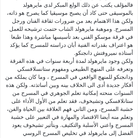
فالمؤلف يكتب عن ذلك الولع المبكر لدى مايرهولد
بالموسيقى حتى كاد أن يصبح موسيقيا كما يصرح هو ذاته،
ولكن هذا الاهتمام يعد من ضرورات ثقافة الفنان ورجل
المسرح. وموهبة مايرهولد الشاب حتمت ترشيحه للعمل
في فرقة موسكو الفني بعد تأسيسها مباشرة وهذا طبعا
هو اعتراف بقدراته الفنية أبان دراسته للمسرح كما يؤكد
أستاذه نميروفتش دانجنكو.
ولكن وجود مايرهولد لمدة أربعة سنوات في هذه الفرقة
وتعرفه على المنهج الطبيعي ومفهوم ستانسلافسكي
ودانجنكو للمنهج الواقعي في المسرح ، وما كان يملكه من
أفكار جديدة أدى الى الخلاف بينه وبين أساتذته. ولكن هذه
السنوات منحته إمكانية تعلم الجوهري في المسرح من
ستانلافسكي وتشيخوف، فقد تعلم من الأول الأداء على
خشبة المسرح، ومن الثاني فهم العلاقة بين الحياة والفن،
وتعلم منه أيضا الاقتصاد والمهارة في التعبير على خشبة
المسرح واعني الأسلبة والتكثيف. وبتأثير تشيخوف يعود
الفضل إلى مايرهولد في تخليص المسرح الروسي