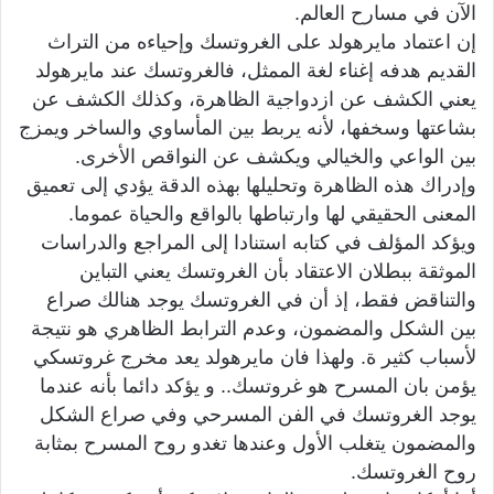
الآن في مسارح العالم.
إن اعتماد مايرهولد على الغروتسك وإحياءه من التراث
القديم هدفه إغناء لغة الممثل، فالغروتسك عند مايرهولد
يعني الكشف عن ازدواجية الظاهرة، وكذلك الكشف عن
بشاعتها وسخفها، لأنه يربط بين المأساوي والساخر ويمزج
بين الواعي والخيالي ويكشف عن النواقص الأخرى.
وإدراك هذه الظاهرة وتحليلها بهذه الدقة يؤدي إلى تعميق
المعنى الحقيقي لها وارتباطها بالواقع والحياة عموما.
ويؤكد المؤلف في كتابه استنادا إلى المراجع والدراسات
الموثقة ببطلان الاعتقاد بأن الغروتسك يعني التباين
والتناقض فقط، إذ أن في الغروتسك يوجد هنالك صراع
بين الشكل والمضمون، وعدم الترابط الظاهري هو نتيجة
لأسباب كثير ة. ولهذا فان مايرهولد يعد مخرج غروتسكي
يؤمن بان المسرح هو غروتسك.. و يؤكد دائما بأنه عندما
يوجد الغروتسك في الفن المسرحي وفي صراع الشكل
والمضمون يتغلب الأول وعندها تغدو روح المسرح بمثابة
روح الغروتسك.