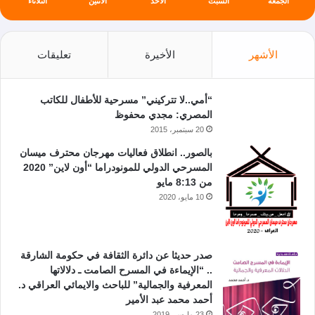
الجمعة
السبت
الأحد
الأثنين
الثلاثاء
الأشهر
الأخيرة
تعليقات
“أمي..لا تتركيني” مسرحية للأطفال للكاتب
المصري: مجدي محفوظ
20 سبتمبر، 2015
بالصور.. انطلاق فعاليات مهرجان محترف ميسان
المسرحي الدولي للمونودراما “أون لاين” 2020
من 8:13 مايو
10 مايو، 2020
صدر حديثا عن دائرة الثقافة في حكومة الشارقة
.. “الإيماءة في المسرح الصامت ـ دلالاتها
المعرفية والجمالية” للباحث والايمائي العراقي د.
أحمد محمد عبد الأمير
23 مارس، 2019