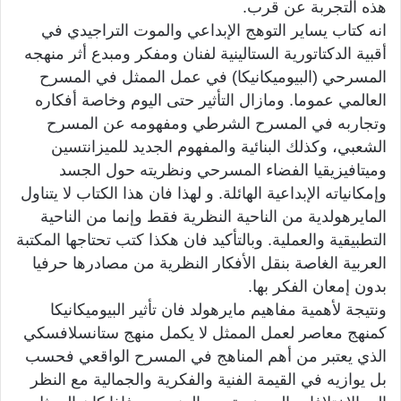
هذه التجربة عن قرب.
انه كتاب يساير التوهج الإبداعي والموت التراجيدي في
أقبية الدكتاتورية الستالينية لفنان ومفكر ومبدع أثر منهجه
المسرحي (البيوميكانيكا) في عمل الممثل في المسرح
العالمي عموما. ومازال التأثير حتى اليوم وخاصة أفكاره
وتجاربه في المسرح الشرطي ومفهومه عن المسرح
الشعبي، وكذلك البنائية والمفهوم الجديد للميزانتسين
وميتافيزيقيا الفضاء المسرحي ونظريته حول الجسد
وإمكانياته الإبداعية الهائلة. و لهذا فان هذا الكتاب لا يتناول
المايرهولدية من الناحية النظرية فقط وإنما من الناحية
التطبيقية والعملية. وبالتأكيد فان هكذا كتب تحتاجها المكتبة
العربية الغاصة بنقل الأفكار النظرية من مصادرها حرفيا
بدون إمعان الفكر بها.
ونتيجة لأهمية مفاهيم مايرهولد فان تأثير البيوميكانيكا
كمنهج معاصر لعمل الممثل لا يكمل منهج ستانسلافسكي
الذي يعتبر من أهم المناهج في المسرح الواقعي فحسب
بل يوازيه في القيمة الفنية والفكرية والجمالية مع النظر