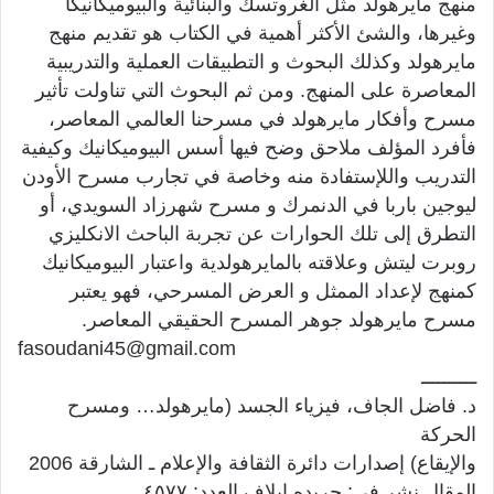
منهج مايرهولد مثل الغروتسك والبنائية والبيوميكانيكا
وغيرها، والشئ الأكثر أهمية في الكتاب هو تقديم منهج
مايرهولد وكذلك البحوث و التطبيقات العملية والتدريبية
المعاصرة على المنهج. ومن ثم البحوث التي تناولت تأثير
مسرح وأفكار مايرهولد في مسرحنا العالمي المعاصر،
فأفرد المؤلف ملاحق وضح فيها أسس البيوميكانيك وكيفية
التدريب واللإستفادة منه وخاصة في تجارب مسرح الأودن
ليوجين باربا في الدنمرك و مسرح شهرزاد السويدي، أو
التطرق إلى تلك الحوارات عن تجربة الباحث الانكليزي
روبرت ليتش وعلاقته بالمايرهولدية واعتبار البيوميكانيك
كمنهج لإعداد الممثل و العرض المسرحي، فهو يعتبر
مسرح مايرهولد جوهر المسرح الحقيقي المعاصر.
fasoudani45@gmail.com
ــــــــــ
د. فاضل الجاف، فيزياء الجسد (مايرهولد… ومسرح
الحركة
والإيقاع) إصدارات دائرة الثقافة والإعلام ـ الشارقة 2006
المقال نشر في: جریدە ایلاف العدد: ٤٥٧٧