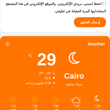
احفظ اسمي، بريدي الإلكتروني، والموقع الإلكتروني في هذا المتصفح
لاستخدامها المرة المقبلة في تعليقي.
Weather
29
℃
Cairo
29º - 29º
51%
4.56 كيلومتر/ساعة
سماء صافية
41
39
38
39
29
℃
℃
℃
℃
℃