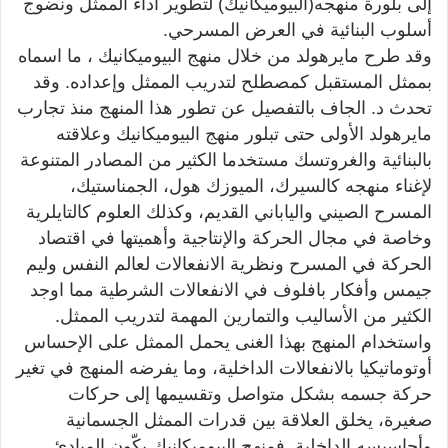
إلى بلورة منهجه(البيوميكانيك) لتطوير أداء الممثل ونضوج
أسلوب البنائية في العرض المسرحي.
وقد طرح مايرهولد من خلال منهج البيوميكانيك ، ما اسماه
بممثل المستقبل كمصطلح لتدريب الممثل وإعداده. وقد
تحدث د. الجاف بالتفصيل عن تطور هذا المنهج منذ تجارب
مايرهولد الأولى حتى تبلور منهج البيوميكانيك وعلاقته
بالبنائية والغروتسك مستخدما الكثير من المصادر المتنوعة
لإغناء منهجه كالسيرك، الميوزك هول، الجمناستيك،
المسرح الصيني والياباني القديم، وكذلك العلوم كالتايلرية
وخاصة في مجال الحركة والإنتاجية وأهميتها في اقتصاد
الحركة في المسرح ونظرية الانفعالات لعالم النفس وليم
جيمس وأفكار بافلوف في الانفعالات الشرطية مما اوجد
الكثير من الأساليب والتمارين المهمة لتدريب الممثل.
واستخدام المنهج بهذا الغنى يحمل الممثل على الإحساس
أوتوماتيكيا بالانفعالات الداخلية، وما يفرضه المنهج في تغير
حركة جسمه بشكل متواصل وتقسيمها إلى حركات
صغيرة، يخلق العلاقة بين قدرات الممثل الجسمانية
وأحاسيسه الداخلية. فمنهج البيوميكانيك يكّون المبادئ