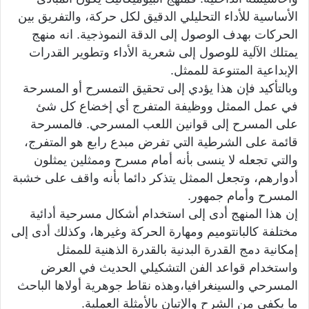
الأساسية للأداء التحليلي الدقيق لكل حركة، والتفريق بين
الحركات بهدف الوصول إلى الدقة النموذجية. انه منهج
يمتلك الآلية للوصول إلى شعرية الأداء وتطوير القدرات
الإبداعية المتنوعة للممثل.
وبالتأكيد فإن هذا يؤدي إلى تحقيق التمسرح أو المسرحة
في عمل الممثل ووظيفة المتفرج أي إخضاع كل شئ
على المسرح إلى قوانين اللعب المسرحي. فالمسرحة
قائمة على الشرطية التي تفرض مبدع رابع هو المتفرج،
والتي تجعله لا ينسى بأنه أمام مسرح وممثلين يمثلون
أدوارهم، وتجعل الممثل يتذكر دائما بأنه واقف على خشبة
المسرح وأمام جمهور.
إن هذا المنهج أدى إلى استخدام أشكال مسرحية أدائية
مختلفة كالبانتوميم ومهارة الحركة وغيرها، وكذلك أدى إلى
إمكانية دمج القدرة البدنية بالقدرة الذهنية للممثل
واستخدام قواعد الفن التشكيلي الحديث في العرض
المسرحي والسينغرافيا،وهذه نقاط جوهرية أولاها الباحث
ما يكفي من الشرح والإتيان بالأمثلة العملية.