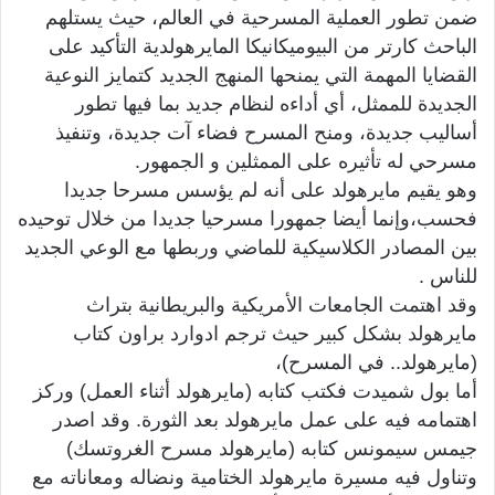
ضمن تطور العملية المسرحية في العالم، حيث يستلهم
الباحث كارتر من البيوميكانيكا المايرهولدية التأكيد على
القضايا المهمة التي يمنحها المنهج الجديد كتمايز النوعية
الجديدة للممثل، أي أداءه لنظام جديد بما فيها تطور
أساليب جديدة، ومنح المسرح فضاء آت جديدة، وتنفيذ
مسرحي له تأثيره على الممثلين و الجمهور.
وهو يقيم مايرهولد على أنه لم يؤسس مسرحا جديدا
فحسب،وإنما أيضا جمهورا مسرحيا جديدا من خلال توحيده
بين المصادر الكلاسيكية للماضي وربطها مع الوعي الجديد
للناس .
وقد اهتمت الجامعات الأمريكية والبريطانية بتراث
مايرهولد بشكل كبير حيث ترجم ادوارد براون كتاب
(مايرهولد.. في المسرح)،
أما بول شميدت فكتب كتابه (مايرهولد أثناء العمل) وركز
اهتمامه فيه على عمل مايرهولد بعد الثورة. وقد اصدر
جيمس سيمونس كتابه (مايرهولد مسرح الغروتسك)
وتناول فيه مسيرة مايرهولد الختامية ونضاله ومعاناته مع