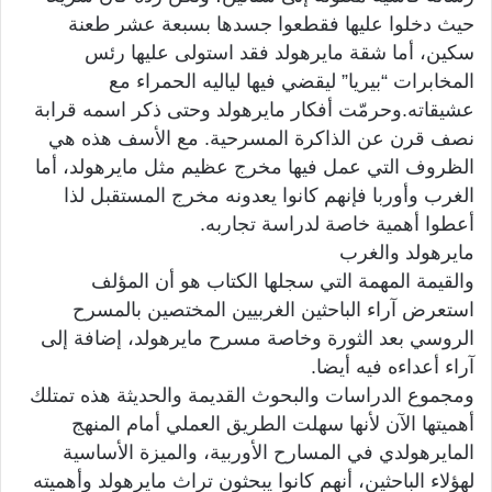
حيث دخلوا عليها فقطعوا جسدها بسبعة عشر طعنة
سكين، أما شقة مايرهولد فقد استولى عليها رئس
المخابرات “بيريا” ليقضي فيها لياليه الحمراء مع
عشيقاته.وحرمّت أفكار مايرهولد وحتى ذكر اسمه قرابة
نصف قرن عن الذاكرة المسرحية. مع الأسف هذه هي
الظروف التي عمل فيها مخرج عظيم مثل مايرهولد، أما
الغرب وأوربا فإنهم كانوا يعدونه مخرج المستقبل لذا
أعطوا أهمية خاصة لدراسة تجاربه.
مايرهولد والغرب
والقيمة المهمة التي سجلها الكتاب هو أن المؤلف
استعرض آراء الباحثين الغربيين المختصين بالمسرح
الروسي بعد الثورة وخاصة مسرح مايرهولد، إضافة إلى
آراء أعداءه فيه أيضا.
ومجموع الدراسات والبحوث القديمة والحديثة هذه تمتلك
أهميتها الآن لأنها سهلت الطريق العملي أمام المنهج
المايرهولدي في المسارح الأوربية، والميزة الأساسية
لهؤلاء الباحثين، أنهم كانوا يبحثون تراث مايرهولد وأهميته