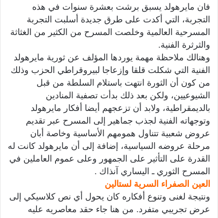
فان مايرهولد يسبق برشت بعشرة سنوات في هذه
التجربة، التي أكدت على طرق جديدة أسلبت التجربة
المسرحية العالمية وخلصت المسرح من الكثير من الغثاثة
والثرثرة الفنية.
وهنالك ملاحظة مهمة يوردها المؤلف عن ثورية مايرهولد
الفنية التي شكلت قلقا وإزعاجا لبيروقراطي الحزب وذلك
من كون أن الثورة انتهت باستلام السلطة من قبل
الشيوعيين، ولكن بعد ذلك بدأت تصفية المنادين
بالديمقراطية، ولابد أن تزعجهم أيضا أفكار مايرهولد
وتوجهاته الفنية لجذب جماهير إلى المسرح عبر تقديم
عروض شعبية تتناول همومهم الأساسية وخاصة أبان
مرحلة عروضه السياسية، إضافة إلى أن مايرهولد كانت له
القدرة على التأثير على الجمهور وعلى عموم العاملين في
المسرح الثوري ـ اليساري آنذاك .
العين الصفراء السرية لستالين
ونتيجة لغنى وتنوع أفكاره كان يحول أي نص كلاسيكي إلى
عرض تجريبي متفرد. من هنا جاء حقد معاصريه عليه