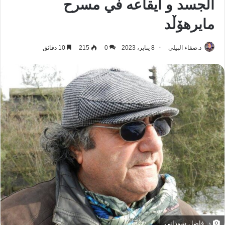
الجسد و ایقاعه في مسرح
مایرهۆڵد
د.صفاء البيلي
8 يناير، 2023
0
215
10 دقائق
د. فاضل سوداني