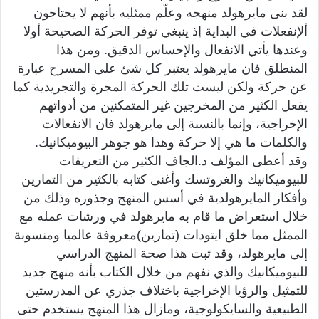
لقد بنى مايرهولد منهجه وعلّم ممثليه بأنهم لا يحتاجون
ألإنفعلات في البداية إذ ينبغي توفر الحركة الصحيحة أولا
وعندها يأتي الانفعال والإحساس الدقيق. ومن هذا
المنطلق فان مايرهولد يعتبر كل شئ على المسرح عبارة
عن حركة ولكن ليست تلك الحركة المجرة والتجريدية كما
يفعل الكثير من المخرجين غير المتمكنين من أدواتهم
الإخراجية، وإنما بالنسبة إلى مايرهولد فان الانفعالات
والكلمات ما هي إلا حركة وهذا هو جوهر البيوميكانيك.
وقد أعطى المؤلف د.الجاف الكثير من التعريفات
للبيوميكانيك والغروتسك وأغنى كتابه بالكثير من التمارين
وأفكار المايرهولدية في أسس المنهج وجذوره وذلك من
خلال استعراض ما قام به مايرهولد في ورشات عمله مع
الممثل مما خلق ايتودات (تمارين)معروفة عالميا ومنسوبة
إلى مايرهولد، وقد ثبت هذا صحة المنهج الدراسي
للبيوميكانيك والذي نفهم من خلال الكتاب بأنه منهج جديد
للتمثيل والرؤيا الإخراجية باختلاف جذري عن المدرستين
الطبيعية والسايكولوجية، ومازال هذا المنهج يستخدم حتى