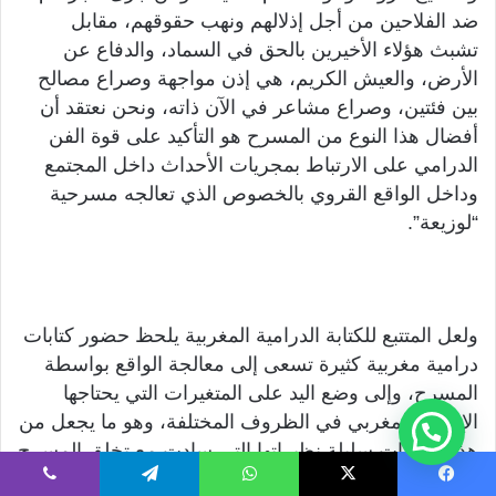
ضد الفلاحين من أجل إذلالهم ونهب حقوقهم، مقابل
تشبث هؤلاء الأخيرين بالحق في السماد، والدفاع عن
الأرض، والعيش الكريم، هي إذن مواجهة وصراع مصالح
بين فئتين، وصراع مشاعر في الآن ذاته، ونحن نعتقد أن
أفضال هذا النوع من المسرح هو التأكيد على قوة الفن
الدرامي على الارتباط بمجريات الأحداث داخل المجتمع
وداخل الواقع القروي بالخصوص الذي تعالجه مسرحية
“لوزيعة”.
ولعل المتتبع للكتابة الدرامية المغربية يلحظ حضور كتابات
درامية مغربية كثيرة تسعى إلى معالجة الواقع بواسطة
المسرح، وإلى وضع اليد على المتغيرات التي يحتاجها
الإنسان المغربي في الظروف المختلفة، وهو ما يجعل من
هذه الكتابات سليلة نظيراتها التي سادت مع تخلق المسرح
المغربي ونشأته، لأنها كتابات تحمل نبض الناس البسطاء