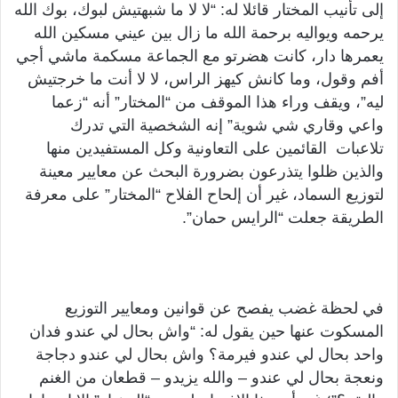
إلى تأنيب المختار قائلا له: “لا لا ما شبهتيش لبوك، بوك الله
يرحمه ويواليه برحمة الله ما زال بين عيني مسكين الله
يعمرها دار، كانت هضرتو مع الجماعة مسكمة ماشي أجي
أفم وقول، وما كانش كيهز الراس، لا لا أنت ما خرجتيش
ليه”، ويقف وراء هذا الموقف من “المختار” أنه “زعما
واعي وقاري شي شوية” إنه الشخصية التي تدرك
تلاعبات القائمين على التعاونية وكل المستفيدين منها
والذين ظلوا يتذرعون بضرورة البحث عن معايير معينة
لتوزيع السماد، غير أن إلحاح الفلاح “المختار” على معرفة
الطريقة جعلت “الرايس حمان”.
في لحظة غضب يفصح عن قوانين ومعايير التوزيع
المسكوت عنها حين يقول له: “واش بحال لي عندو فدان
واحد بحال لي عندو فيرمة؟ واش بحال لي عندو دجاجة
ونعجة بحال لي عندو – والله يزيدو – قطعان من الغنم