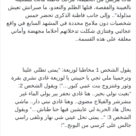
بالغبينة والفقصة، قتلها الظلم والتعدو، ما صبراتش تعيش
مذلولة”.. وإلى جانب فاطنة الذكرى تحضر خمس
شخصيات دون ملامح محددة في المشهد السابع في واقع
عجائبي وفنتازي شكلت تدخلاتهم أحلاما مجهضة وأماني
معلقة على هذه القسمة..
يقول الشخص 1 مخاطبا لوزيعة: “يمتى تطلي علينا
وترحمينا ملي تجي يا حبيبتي يا لوزيعة غادي نشري بقرة
وثور وغنتزوج بنت عمي كبور…”؛ ويقول الشخص 2:
“بغيت نولي بخير.. هنا غادي نحفر بير يولي الماء غير
مشرشر والفيلاج مضوي.. وهنا غادي نبني دار.. ماشي
بحال هاذ الخربة لي عايشين فيها حنا طناش…” ويقول
الشخص 3: “.. يمتى نحل عيني شي نهار ونلقى راسي
جالس على كرسي من البونج..”؛