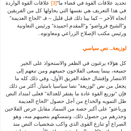
تحديد علاقات القوة في فضاء ما”
[3]
علاقات القوة الواردة
في هذا التعريف هي نفسها التي يحاولها كل من الفريقين
اتجاه الآخر – كما بينا ذلك قبل قليل – فـ “الحاج العديمة”
و”الشيخ فرواضو” و”المقدم احميدة” ورئيس التعاونية
ورئيس مكتب الإصلاح الزراعي ومعاونوه..
لوزيعة.. نص سياسي
كل هؤلاء يرغبون في الظفر والاستحواذ على الخير
جميعه، بينما يسعى الفلاحون جميعهم ومن تبعهم إلى
الانتصار وإفشال خطة الفريق الأول، وفي ذلك كله ما
يجعل من نص “لوزيعة” نصا سياسيا بامتياز. أكثر من ذلك
فإن “توزيع القوة عادة ما يفتقر للعدالة” فعلى امتداد النص
ظل التمويه والخداع من أجل حصول “الحاج العديمة
ورباعتو” على أكبر حصة من السماد مقابل حرص الفلاحين
وحذرهم من حصول ذلك، وتمسكهم بنصيبهم منه، وهو
الصراع أو تنازع القوى الذي واكب شخصيات النص منذ