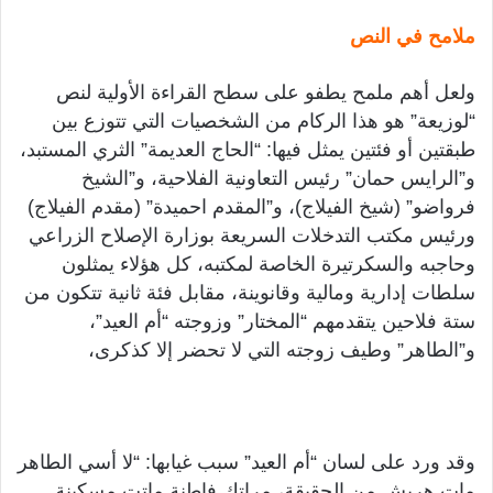
ملامح في النص
ولعل أهم ملمح يطفو على سطح القراءة الأولية لنص
“لوزيعة” هو هذا الركام من الشخصيات التي تتوزع بين
طبقتين أو فئتين يمثل فيها: “الحاج العديمة” الثري المستبد،
و”الرايس حمان” رئيس التعاونية الفلاحية، و”الشيخ
فرواضو” (شيخ الفيلاج)، و”المقدم احميدة” (مقدم الفيلاج)
ورئيس مكتب التدخلات السريعة بوزارة الإصلاح الزراعي
وحاجبه والسكرتيرة الخاصة لمكتبه، كل هؤلاء يمثلون
سلطات إدارية ومالية وقانوينة، مقابل فئة ثانية تتكون من
ستة فلاحين يتقدمهم “المختار” وزوجته “أم العيد”،
و”الطاهر” وطيف زوجته التي لا تحضر إلا كذكرى،
وقد ورد على لسان “أم العيد” سبب غيابها: “لا أسي الطاهر
مات هربش من الحقيقة، مراتك فاطنة ماتت مسكينة