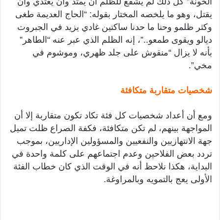
الخونة” كل ذلك لم يشفع للظلم أن يمتد وأن يعتدي وأن
يقتل، وهو ما يلخصه المختار بقوله: “الحاج العديمة طغى
وكثر ظلمو وحنا ما حدنا ساكتين غادي يزيد في الجبروت
ديالو ويقوى طمعو..”، إنه الظلم الذي عبر عنه “الطاهر”
بأنه لا يزال “منقوش على جلد ظهري، وموشوم في
مخي”.
شخصيات متقاربة متكافئة
ومع أن أعداد شخصيات كل فئة تكاد تكون متقاربة إلا أن
المواجهة بينهم، لم تكن متكافئة، فكفة الصراع ظلت تميل
جهة الانتهازيين والنفعيين والمسؤولين الإداريين، بموجب
تردد بعض الفلاحين وعدم اجتماعهم على كلمة واحدة في
البداية، هكذا نلاحظ أنه في الوقت الذي كان خطاب الفئة
الأولى يعج بالتمويه وبالمراوغة.