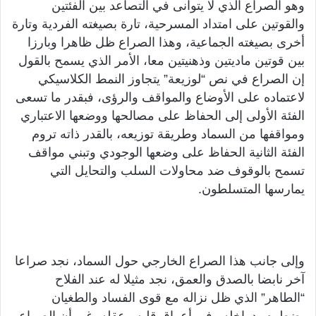
وهو الصراع الذي لا يتوانى في التصاعد بين الفئتين
والقوتين على امتداد المسرحية، تارة بصيغته الفردية وتارة
أخرى بصيغته الجماعية، وهذا الصراع ظل ظاهرا وبارزا
بين قوتين ماديتين وذهنيتين معا، الأمر الذي يسمح بالقول
إن الصراع في نص “لوزيعة” يتجاوز النمط الكلاسيكي
لاعتماده على الأوضاع والمواقف والرؤى، فبقدر ما تسعى
الفئة الأولى إلى الحفاظ على مصالحها ووضعها الاعتباري
ومواقفها من السماد وطريقة توزيعه، بالقدر ذاته تروم
الفئة الثانية الحفاظ على وضعها الوجودي وتبني مواقف
تسمح بالوقوف ضد محاولات السلب والتحايل التي
يمارسها المتسلطون.
وإلى جانب هذا الصراع الخارجي حول السماد، نجد صراعا
آخر نابضا بالصدق والعمق، نجد مثيلا له عند الفلاح
“الطاهر” الذي ظل نزاله مع قوى الفساد والطغيان
يضطرم بدواخله وفي أعماق قلبه وعقله، غير أن الصراع