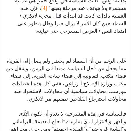
بدايته، ولئن “كانت السياسة في واقع الأمر هي عملية
مستمرة ولا تتوقف عند مرحلة بعينها”
[4]
، فإن هذه
العملية بالذات كانت قد ابتدأت قبل مجيء لانكري /
السماد حين كان الأمر لا يزال خبرا وظل يتطور على
امتداد النص / العرض المسرحي حتى نهايته.
على الرغم من أن السماد لم يحضر ولم يصل إلى القرية،
مما يجعل من فعل السياسة ممتدا في الزمن، وينتقل من
فضاء مكتب التعاونية إلى فضاء ساحة القرية، إلى فضاء
مكتب وزارة الإصلاح الزراعي، ففي كل هذه الفضاءات
مورست محاولات سياسية أي محاولات الاستحواذ ضد
محاولات استرجاع الفلاحين نصيبهم من لانكري.
فالسياسة في هذه المسرحية لا تعدو أن تكون الأذى
والقهر والابتزاز الذي يمارسه “الحاج العديمة” البرلماني
و”الشيخ فرواضو” و”المقدم احميدة” ومن جرى مجراهم