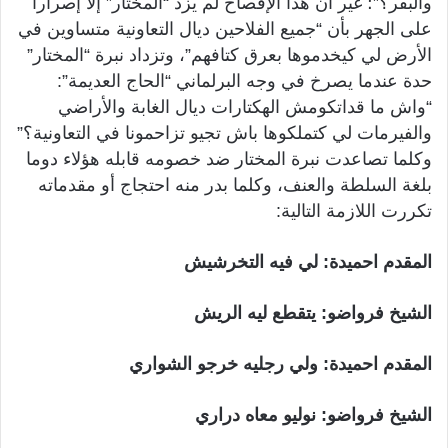
والبقر؟”؛ غير أن هذا الإفصاح لم يزد “المختار” إلا إصرارا
على الجهر بأن “جميع الفلاحين ديال التعاونية متساوين في
الأرض لي كيخدموها بعرق كتافهم”، وتزداد نبرة “المختار”
حدة عندما يصرخ في وجه البرلماني “الحاج العديمة”:
“واش ما قداتكومش الهكتارات ديال الغابة والأراضي
والفيرمات لي كتملكوها باش تجيو تزاحمونا في التعاونية؟”
وكلما تصاعدت نبرة المختار ضد خصومه قابله هؤلاء دوما
بلغة السلطة والعنف، وكلما بدر منه احتجاج أو مقدماته
تكررت اللازمة التالية:
المقدم احميدة: لي فيه التخرشيش
الشيخ فرواضو: يتقطع ليه الريش
المقدم احميدة: ولي رجليه خرجو الشواري
الشيخ فرواضو: نوليو معاه دراري