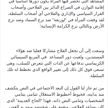
المشاهد التي تحضر فيها المرأة يكون دورها أساسيا في
إقامة التوازن في الصراع الدائر بين الفلاحين وأصحاب
القرار السياسي والإداري والفلاحي أي أصحاب السلطة،
لقد وقفت المرأة في “لوزيعة” ضد نزع السماد وضد نزع
الأرض وبالتالي نزع الكرامة الإنسانية؛
وسعت إلى أن تجعل الفلاح مشاركا فعليا ضد هؤلاء
المستبدين، ولعبت دور المساعد في المربع السيميائي
الكريماسي بدفاعها عن الذات التي تتعرض للسلب، وهي
تسعى فوق كل ذلك إلى تغيير الواقع الذي تخطط له تلك
السلطة.
من تم جاز لنا القول إن البعد الاجتماعي في النص يتكشف
منذ بدايته، فخيوط أخطبوط الاستغلال تتنامى بتنامي
الشخصيات وتنامي النص ذاته، فهذا “الحاج العديمة” الذي
كان يساعد الفلاحين ويقوم على شؤونهم ويمد يد العون