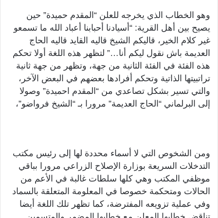
وهو الخطاب الذي يخرجه للعلن “المقدم حميدة” حين
يصيح بين أهل القرية: “أسيادنا أحبابنا أعباد الله ما تسمعو
غير كلام الخير، قاليكم الشيخ قاليه القايد قاليه الحاج
العديمة باش نقول ليكم أنا…” لتظهر هذه اللغة أولا تحكم
هذه الفئة في الفئة الثانية من جهة، وتظهر من جهة ثانية
تراتبيتها الذاتية وتحكم أفرادها بعضهم في البعض الآخر،
والتي تسير بشكل تصاعدي من “المقدم احميدة” وصولا
إلى البرلماني “الحاج العديمة” مرورا بـ “الشيخ فرواضو”،
ومن الشخوص التي لا أسماء محددة لها إلى رئيس مكتب
التدخلات السريعة بوزارة الإصلاح الزراعي مرورا بباقي
موظفي المكتب وهي كلها سلطات غالبة في الأعم من
الحالات ومتحكمة خصوصا في المعلومة المتعلقة بالسماد
وفي عملية تزويعه المفترضة، كما تظهر تلك اللغة أيضا
تناقض خطابها المعلن مع خطابها المضمر والمتسمين