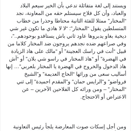
ويستند إلى لغة متفائلة تدعي بأن الخير سيعم البلاد
والعباد، وأن كل فلاح سيستلم حقه من المعاونة، نجد
“المختار” ممثلا للفئة الثانية محتاطا وحذرا من خطاب
المتسلطين يقول “المختار”: “لا لا هاذي ما تكون غير شي
ديخية بغاو يدبروها عاود ثاني باش يستافدو بوحودهم..”،
وفي صراعهم ضده نجدهم يروجون ضد المختار كلاما من
قبيل “أنت في راسك العجينة” أو “مالك على هاذ الزيادة
في الهضرة” أو “هاذ المختار في راسو شي بلان” أو “آش
هاذ الدخول والخروج في الهضرة يا المختار بلعربي”… إنها
أساليب سعى من ورائها “الحاج العديمة” و”الشيخ
فرواضو” و”الرايس حمان” و”المقدم احميدة” إلى ثني
“المختار” – ومن ورائه كل الفلاحين الآخرين – عن
الاعتراض أو الاحتجاج.
ومن أجل إسكات صوت المعارضة يلجأ رئيس التعاونية