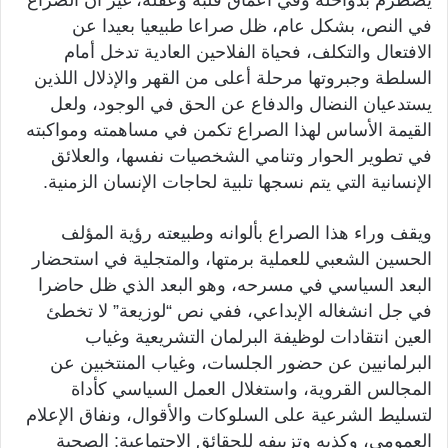
في النص، بشكل عام، ظل صراعا طبيعيا بعيدا عن
الافتعال والتكلف، فحياة الفلاحين العادية تدخل أمام
السلطة وجبروتها مرحلة أعلى من القهر والإذلال اللذين
يستدعيان النضال والدفاع عن الحق في الوجود، ولعل
القيمة الأساس لهذا الصراع تكمن في مساهمته ومواكبته
في تطوير الحوار وتنامي الشخصيات نفسها، والعلائق
الإنسانية التي يتم نسجها تلبية لحاجات الإنسان الزمنية.
ويقف وراء هذا الصراع بألوانه وطبيعته رؤية المؤلف
الحسين الشعبي للعملية برمتها، والمتجلية في استحضار
البعد السياسي في مسرحه، وهو البعد الذي ظل حاضرا
في جل انشغاله الإبداعي، ففي نص “لوزيعة” لا تخطئ
العين انتقادات لوظيفة البرلمان التشريعية وغياب
البرلمانيين عن حضور الجلسات، وغياب المنتخبين عن
المجالس القروية، واستغلال العمل السياسي كأداة
لتسليط الشرعية على السلوكات والأقوال، ونفاق الإعلام
العمومي، وكذبه وتزييفه للحقائق الاجتماعية: الصحية