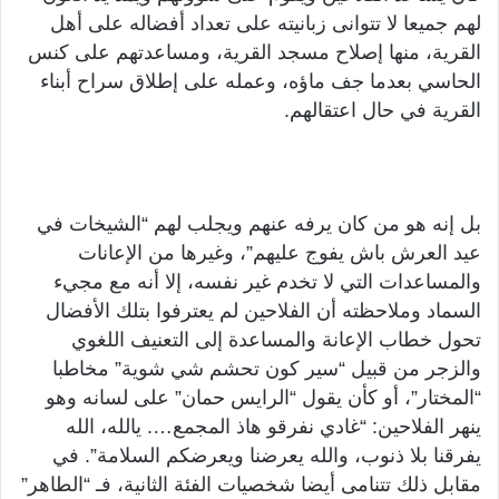
لهم جميعا لا تتوانى زبانيته على تعداد أفضاله على أهل
القرية، منها إصلاح مسجد القرية، ومساعدتهم على كنس
الحاسي بعدما جف ماؤه، وعمله على إطلاق سراح أبناء
القرية في حال اعتقالهم.
بل إنه هو من كان يرفه عنهم ويجلب لهم “الشيخات في
عيد العرش باش يفوج عليهم”، وغيرها من الإعانات
والمساعدات التي لا تخدم غير نفسه، إلا أنه مع مجيء
السماد وملاحظته أن الفلاحين لم يعترفوا بتلك الأفضال
تحول خطاب الإعانة والمساعدة إلى التعنيف اللغوي
والزجر من قبيل “سير كون تحشم شي شوية” مخاطبا
“المختار”، أو كأن يقول “الرايس حمان” على لسانه وهو
ينهر الفلاحين: “غادي نفرقو هاذ المجمع…. يالله، الله
يفرقنا بلا ذنوب، والله يعرضنا ويعرضكم السلامة”. في
مقابل ذلك تتنامى أيضا شخصيات الفئة الثانية، فـ “الطاهر”