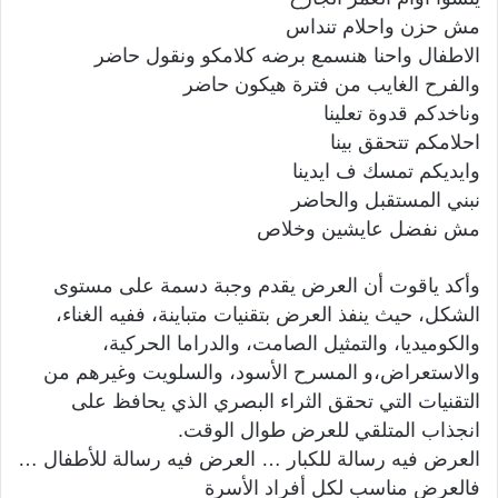
مش حزن واحلام تنداس
الاطفال واحنا هنسمع برضه كلامكو ونقول حاضر
والفرح الغايب من فترة هيكون حاضر
وناخدكم قدوة تعلينا
احلامكم تتحقق بينا
وايديكم تمسك ف ايدينا
نبني المستقبل والحاضر
مش نفضل عايشين وخلاص
وأكد ياقوت أن العرض يقدم وجبة دسمة على مستوى
الشكل، حيث ينفذ العرض بتقنيات متباينة، ففيه الغناء،
والكوميديا، والتمثيل الصامت، والدراما الحركية،
والاستعراض،و المسرح الأسود، والسلويت وغيرهم من
التقنيات التي تحقق الثراء البصري الذي يحافظ على
انجذاب المتلقي للعرض طوال الوقت.
العرض فيه رسالة للكبار … العرض فيه رسالة للأطفال …
فالعرض مناسب لكل أفراد الأسرة