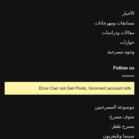
الأخبار
مسابقات ومهرجانات
مقالات ودراسات
حوارات
وجوه مسرحية
Follow us
Error Can not Get Posts, Incorrect account info.
موسوعة المسرحيين
شوف مسرح
مسرح طفل
سينما وتليفزيون