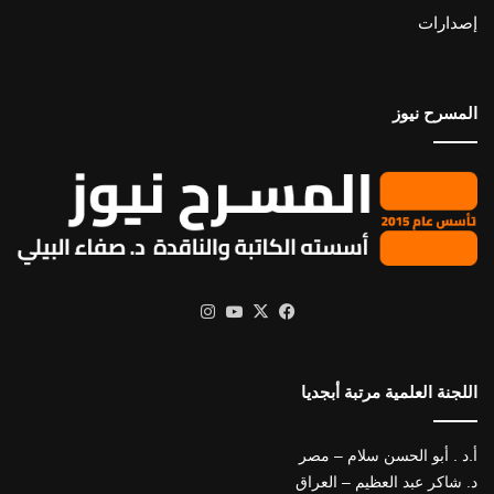
إصدارات
المسرح نيوز
X
فيسبوك
يوتيوب
انستقرام
اللجنة العلمية مرتبة أبجديا
أ.د . أبو الحسن سلام – مصر
د. شاكر عبد العظيم – العراق