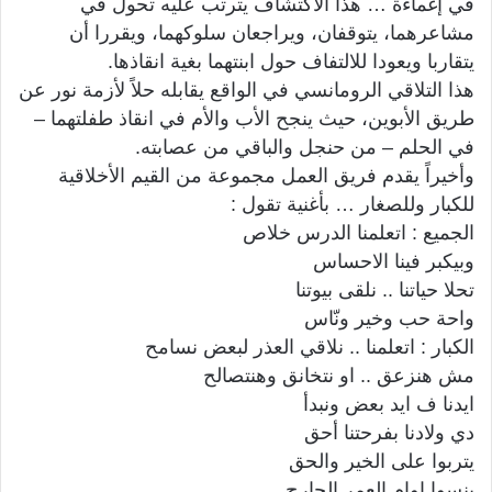
في إغماءة … هذا الاكتشاف يترتب عليه تحول في
مشاعرهما، يتوقفان، ويراجعان سلوكهما، ويقررا أن
يتقاربا ويعودا للالتفاف حول ابنتهما بغية انقاذها.
هذا التلاقي الرومانسي في الواقع يقابله حلاً لأزمة نور عن
طريق الأبوين، حيث ينجح الأب والأم في انقاذ طفلتهما –
في الحلم – من حنجل والباقي من عصابته.
وأخيراً يقدم فريق العمل مجموعة من القيم الأخلاقية
للكبار وللصغار … بأغنية تقول :
الجميع : اتعلمنا الدرس خلاص
وبيكبر فينا الاحساس
تحلا حياتنا .. نلقى بيوتنا
واحة حب وخير ونّاس
الكبار : اتعلمنا .. نلاقي العذر لبعض نسامح
مش هنزعق .. او نتخانق وهنتصالح
ايدنا ف ايد بعض ونبدأ
دي ولادنا بفرحتنا أحق
يتربوا على الخير والحق
ينسوا اوام العمر الجارح