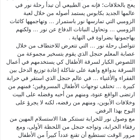
يعج بالخلافات؛ فإنه من الطبيعي أن تبدأ رحلة نور في
عالمها الجديد بكابوس يستمد أصوله من خلال لعبة
الزومبي التي تمارسها نور باستمرار … وتهاجمهها كائنات
الزومبي … وتحاول النباتات الدفاع عن نور … ولكنهم
يهاجمونها بضراوة في النهاية .
تتواصل رحلة نور … التي تتعرض للاختطاف من خلال
عصابة المعلم حنجل الذي يقوم بتسخير مجموعة من
اللصوص الكبار لسرقة الأطفال كي يستخدمهم في أعمال
السرقة بدوافع واهية على شاكلة إعادة توزيع الدخل بين
الفقراء والأغنياء … في عالم حنجل الذي استقر في خرابة
كبيرة … تختلف توجهات الأطفال المسروقين؛ فمنهم من
ارتضى الواقع عنوة، ومنهم من أحبه وفضله على البيت
وخلافات الأبوين، ومنهم من رفضه، لكنه لا يجرؤ على
البوح بهذا الرفض.
مع وصول نور للخرابة تستنكر هذا الاستسلام المهين من
رفقاء الخرابة، وتواجه حنجل من اللحظة الأولى، ومع
مرور الوقت تستطيع أن تقنع عدداً كبيراً من الأطفال