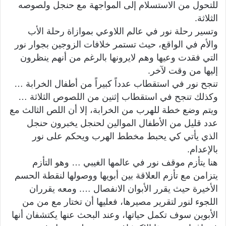
للتحول من الاستسلام إلى المواجهة مع حنجل ولصوصه
الثلاثة.
وتسير رحلة نور في عالم اللاوعي بموازاة رحلة الأب
والأم في الواقع، حيث تستمر خلافات الزوجين بجوار نور
التي فقدت وعيها وهم لايرونها بالرغم من أنهم ينظرون
إليها من وقت لآخر.
تنجح نور في استقطاب عدداً كبيراً من أطفال الخرابة …
وكذلك تنجح في استقطاب إثنين من اللصوص الثلاثة …
ويتم وضع خطة للهرب من الخرابة، إلا أن اللص الثالث مع
عدد قليل من الأطفال الموالين لحنجل يخبرون حنجل
الذي يأتي كي يحبط مخطط الهرب ويحكم على نور
بالإعدام.
هنا يتأزم موقف نور في عالمها الغيبي … وهو التأزم
يتزامن مع تأزم العلاقة بين أبويها ووصولها لنقطة الحسم
الأخيرة حيث يقرر الأبوان الانفصال …. ومعه يقرران
اللجوء لنور لتقرير مصيرها، فعليها أن تختار مع من من
الأبوين سوف تكمل حياتها، وعند البحث عنها يكتشفان أنها