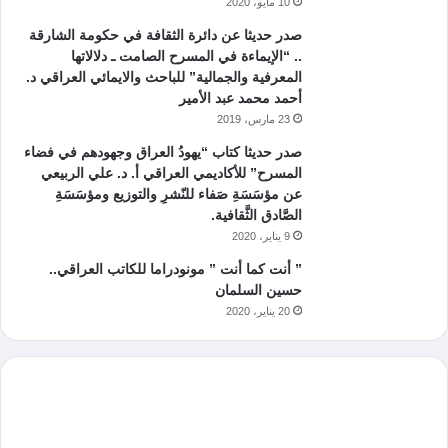
10 مايو، 2020
صدر حديثا عن دائرة الثقافة في حكومة الشارقة
.. “الإيماءة في المسرح الصامت ـ دلالاتها
المعرفية والجمالية” للباحث والايمائي العراقي د.
أحمد محمد عبد الأمير
23 مارس، 2019
صدر حديثا كتاب “يهودُ العراق وجهودهم في فضاء
المسرح” للأكاديمي العراقي أ. د. علي الربيعي
عن مؤسَسَةِ صَفاء للنّشرِ والتوزيع ومؤسَسَةِ
الصَّادق الثَّقافية.
9 يناير، 2020
” أنت كما أنت ” مونودراما للكاتب العراقي..
حسين السلمان
20 يناير، 2020