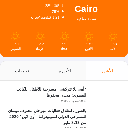
Cairo
38º - 30º
28%
1.21 كيلومتر/ساعة
سماء صافية
40
42
41
39
38
℃
℃
℃
℃
℃
الأحد
الأثنين
الثلاثاء
الأربعاء
الخميس
الأشهر
الأخيرة
تعليقات
“أمي..لا تتركيني” مسرحية للأطفال للكاتب
المصري: مجدي محفوظ
20 سبتمبر، 2015
بالصور.. انطلاق فعاليات مهرجان محترف ميسان
المسرحي الدولي للمونودراما “أون لاين” 2020
من 8:13 مايو