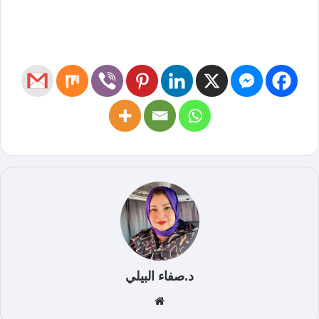
د.صفاء البيلي
موق
ع