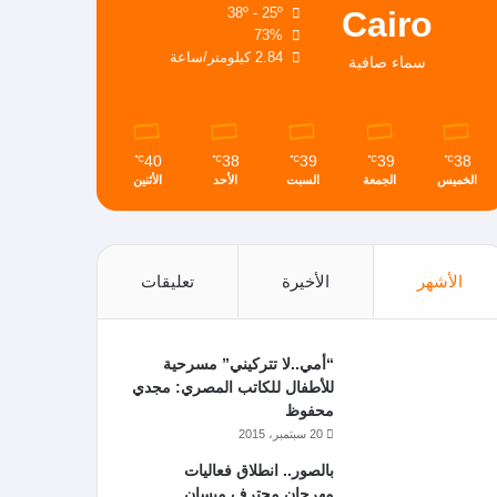
Cairo
38º - 25º
73%
2.84 كيلومتر/ساعة
سماء صافية
40
38
39
39
38
℃
℃
℃
℃
℃
الخميس
الجمعة
السبت
الأحد
الأثنين
الأشهر
الأخيرة
تعليقات
“أمي..لا تتركيني” مسرحية
للأطفال للكاتب المصري: مجدي
محفوظ
20 سبتمبر، 2015
بالصور.. انطلاق فعاليات
مهرجان محترف ميسان