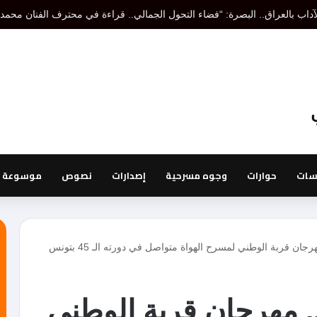
اسات
حوارات
وجوه مسرحية
إصدارات
نصوص
موسوعة ا
رجان قربة الوطني لمسرح الهواة متواصل في دورته الـ 45 بتونس
.. مهرجان قربة الوطني