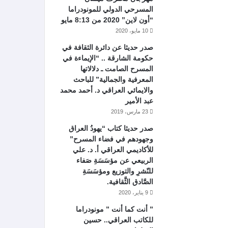
المسرحي الدولي للمونودراما
“أون لاين” 2020 من 8:13 مايو
10 مايو، 2020
صدر حديثا عن دائرة الثقافة في
حكومة الشارقة .. “الإيماءة في
المسرح الصامت ـ دلالاتها
المعرفية والجمالية” للباحث
والايمائي العراقي د. أحمد محمد
عبد الأمير
23 مارس، 2019
صدر حديثا كتاب “يهودُ العراق
وجهودهم في فضاء المسرح”
للأكاديمي العراقي أ. د. علي
الربيعي عن مؤسَسَةِ صَفاء
للنّشرِ والتوزيع ومؤسَسَةِ
الصَّادق الثَّقافية.
9 يناير، 2020
” أنت كما أنت ” مونودراما
للكاتب العراقي.. حسين