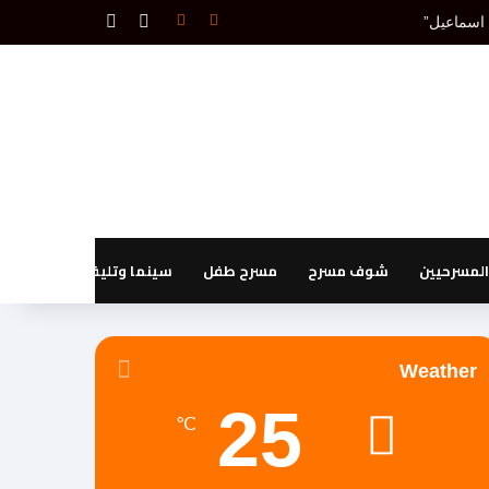
بحث عن
إضافة عمود جانبي
يصدر قريبا الطّبعة العراقية لكتاب الدكتور ماجد الأميري: ” المُتخيّل الرّافديّ الهارب من التّاريخ – دراسة ونصوص مُعرّبة عن الأصول المسماريّة “
لمسرحيين
شوف مسرح
مسرح طفل
سينما وتليفزيون
Weather
25
℃