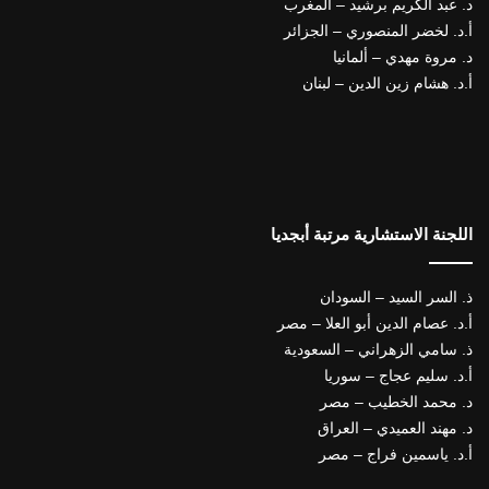
د. عبد الكريم برشيد – المغرب
أ.د. لخضر المنصوري – الجزائر
د. مروة مهدي – ألمانيا
أ.د. هشام زين الدين – لبنان
اللجنة الاستشارية مرتبة أبجديا
ذ. السر السيد – السودان
أ.د. عصام الدين أبو العلا – مصر
ذ. سامي الزهراني – السعودية
أ.د. سليم عجاج – سوريا
د. محمد الخطيب – مصر
د. مهند العميدي – العراق
أ.د. ياسمين فراج – مصر