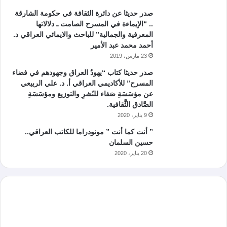
صدر حديثا عن دائرة الثقافة في حكومة الشارقة
.. “الإيماءة في المسرح الصامت ـ دلالاتها
المعرفية والجمالية” للباحث والايمائي العراقي د.
أحمد محمد عبد الأمير
23 مارس، 2019
صدر حديثا كتاب “يهودُ العراق وجهودهم في فضاء
المسرح” للأكاديمي العراقي أ. د. علي الربيعي
عن مؤسَسَةِ صَفاء للنّشرِ والتوزيع ومؤسَسَةِ
الصَّادق الثَّقافية.
9 يناير، 2020
” أنت كما أنت ” مونودراما للكاتب العراقي..
حسين السلمان
20 يناير، 2020