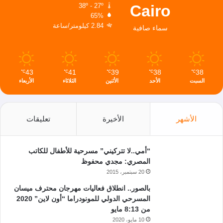
Cairo
38º - 27º
65%
2.84 كيلومتر/ساعة
سماء صافية
43
41
39
38
38
℃
℃
℃
℃
℃
السبت
الأحد
الأثنين
الثلاثاء
الأربعاء
الأشهر
الأخيرة
تعليقات
“أمي..لا تتركيني” مسرحية للأطفال للكاتب
المصري: مجدي محفوظ
20 سبتمبر، 2015
بالصور.. انطلاق فعاليات مهرجان محترف ميسان
المسرحي الدولي للمونودراما “أون لاين” 2020
من 8:13 مايو
10 مايو، 2020