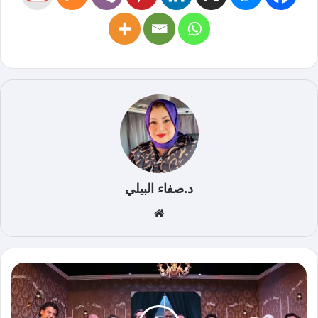
د.صفاء البيلي
موق
ع
الوي
ب