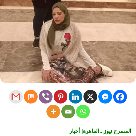
المسرح نيوز ـ القاهرة| أخبار