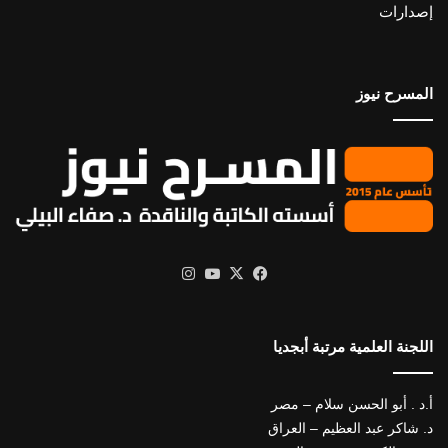
إصدارات
المسرح نيوز
X
فيسبوك
يوتيوب
انستقرام
اللجنة العلمية مرتبة أبجديا
أ.د . أبو الحسن سلام – مصر
د. شاكر عبد العظيم – العراق