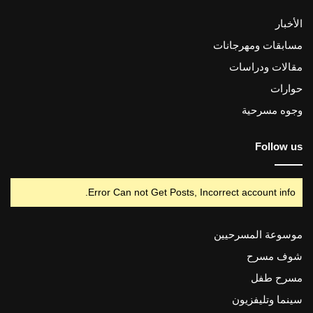
الأخبار
مسابقات ومهرجانات
مقالات ودراسات
حوارات
وجوه مسرحية
Follow us
Error Can not Get Posts, Incorrect account info.
موسوعة المسرحيين
شوف مسرح
مسرح طفل
سينما وتليفزيون