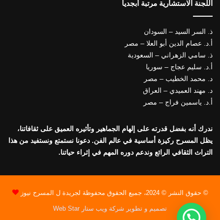
اللجنة الاستشارية مرتبة أبجديا
ذ. السر السيد – السودان
أ.د. عصام الدين أبو العلا – مصر
ذ. سامي الزهراني – السعودية
أ.د. سليم عجاج – سوريا
د. محمد الخطيب – مصر
د. مهند العميدي – العراق
أ.د. ياسمين فراج – مصر
ندرك أنه بفضل قدرته على إلهام الجماهير وتأثيره العميق على ثقافاتنا،
يظل المسرح ركيزة أساسية في عالم الفن. دعونا نستمتع ونستفيد من هذا
التراث الثقافي الرائع وندعم دوره المهم في إثراء حياتنا.
© حقوق النشر © 2024، جميع الحقوق محفوظة لجريدة ل المسرح نيوز
تصميم و تطوير شركة ويب ستار Web Star