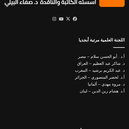
X
فيسبوك
يوتيوب
انستقرام
اللجنة العلمية مرتبة أبجديا
أ.د . أبو الحسن سلام – مصر
د. شاكر عبد العظيم – العراق
د. عبد الكريم برشيد – المغرب
أ.د. لخضر المنصوري – الجزائر
د. مروة مهدي – ألمانيا
أ.د. هشام زين الدين – لبنان