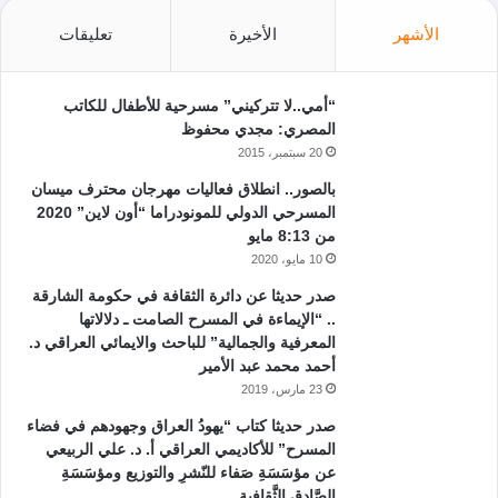
الأشهر
الأخيرة
تعليقات
“أمي..لا تتركيني” مسرحية للأطفال للكاتب
المصري: مجدي محفوظ
20 سبتمبر، 2015
بالصور.. انطلاق فعاليات مهرجان محترف ميسان
المسرحي الدولي للمونودراما “أون لاين” 2020
من 8:13 مايو
10 مايو، 2020
صدر حديثا عن دائرة الثقافة في حكومة الشارقة
.. “الإيماءة في المسرح الصامت ـ دلالاتها
المعرفية والجمالية” للباحث والايمائي العراقي د.
أحمد محمد عبد الأمير
23 مارس، 2019
صدر حديثا كتاب “يهودُ العراق وجهودهم في فضاء
المسرح” للأكاديمي العراقي أ. د. علي الربيعي
عن مؤسَسَةِ صَفاء للنّشرِ والتوزيع ومؤسَسَةِ
الصَّادق الثَّقافية.