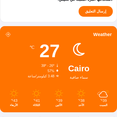
Weather
27
℃
Cairo
39º - 26º
57%
3.48 كيلومتر/ساعة
سماء صافية
43
41
39
38
39
℃
℃
℃
℃
℃
السبت
الأحد
الأثنين
الثلاثاء
الأربعاء