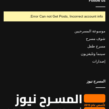
Follow us
Error Can not Get Posts, Incorrect account info.
موسوعة المسرحيين
شوف مسرح
مسرح طفل
سينما وتليفزيون
إصدارات
المسرح نيوز