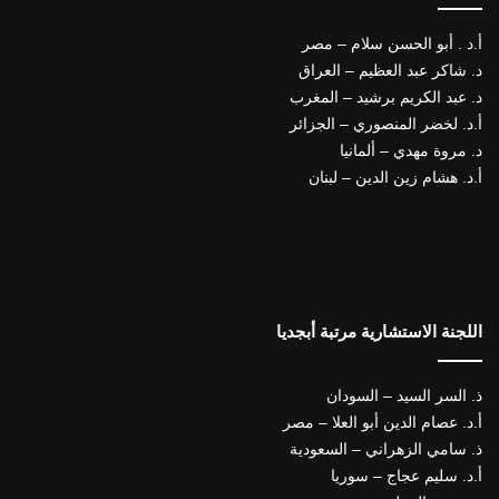
أ.د . أبو الحسن سلام – مصر
د. شاكر عبد العظيم – العراق
د. عبد الكريم برشيد – المغرب
أ.د. لخضر المنصوري – الجزائر
د. مروة مهدي – ألمانيا
أ.د. هشام زين الدين – لبنان
اللجنة الاستشارية مرتبة أبجديا
ذ. السر السيد – السودان
أ.د. عصام الدين أبو العلا – مصر
ذ. سامي الزهراني – السعودية
أ.د. سليم عجاج – سوريا