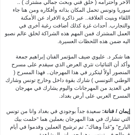
الآخر واحترامه ( خلق فني وبحث جمالي مشترك ) ..
سوريا وتونس تحمل المكان بذاته وأفكاره ومن هنا جاء
اللقاء وبنيت العلاقة.. عبر ذاكرة الافراد عن الأمكنة
والتجارب. أحداث غزة كذلك أضافت رغبة أخرى في
العمل المشترك فمن المهم هذه الشراكة لخلق عالم نصبو
اليه ضمن هذه اللحظات العسيرة.
هنا شكر د. عليوي ضيف المؤتمر الفنان إبراهيم جمعة
وأكد أن الثنائيات تثري العرض الذي سيقدم على مسرح
المنصور أولاً ليتكرر في هذا المهرجان.. فهذا المسرح (
الوطني التونسي ) شارك بقوة داخل وخارج تونس وشارك
في العديد من المهرجانات واليوم يشارك في مهرجان
المسرح العربي على أرض بغداد.
إيمان / فنانة:
سعيدة جداً بوجودي في بغداد وانا من تونس
التي تشارك في هذا المهرجان بعملين هما “حلمت بيك
البارح” و”غداً وهناك”. تم ترشيح العملين وقدموا في أيام
قرطاج في تونس وهما جديران بالمشاهدة.