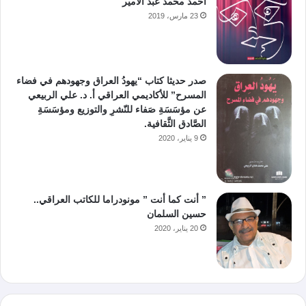
أحمد محمد عبد الأمير
23 مارس، 2019
صدر حديثا كتاب “يهودُ العراق وجهودهم في فضاء
المسرح” للأكاديمي العراقي أ. د. علي الربيعي
عن مؤسَسَةِ صَفاء للنّشرِ والتوزيع ومؤسَسَةِ
الصَّادق الثَّقافية.
9 يناير، 2020
” أنت كما أنت ” مونودراما للكاتب العراقي..
حسين السلمان
20 يناير، 2020