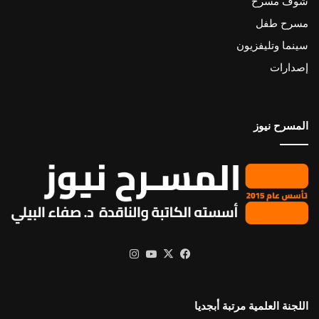
شوف مسرح
مسرح طفل
سينما وتليفزيون
إصدارات
المسرح نيوز
X
فيسبوك
يوتيوب
انستقرام
اللجنة العلمية مرتبة أبجديا