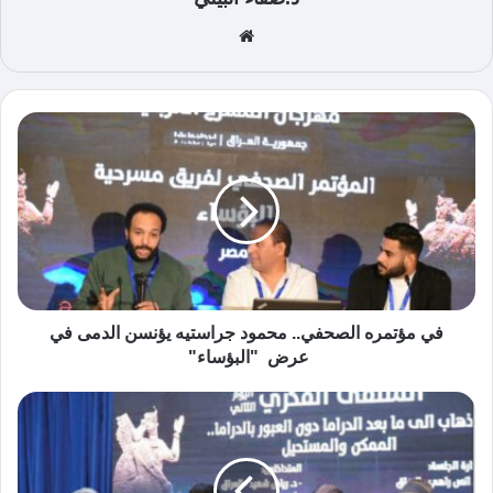
موق
ع
الوي
ب
في مؤتمره الصحفي.. محمود جراستيه يؤنسن الدمى في
عرض "البؤساء"