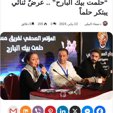
“حلمت بيك البارح” .. عرضٌ ثنائي
يبتكر حلماً
د.صفاء البيلي
13 يناير، 2024
0
205
3 دقائق