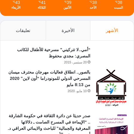
43
41
39
38
38
℃
℃
℃
℃
℃
السبت
الأحد
الأثنين
الثلاثاء
الأربعاء
الأشهر
الأخيرة
تعليقات
“أمي..لا تتركيني” مسرحية للأطفال للكاتب
المصري: مجدي محفوظ
20 سبتمبر، 2015
بالصور.. انطلاق فعاليات مهرجان محترف ميسان
المسرحي الدولي للمونودراما “أون لاين” 2020
من 8:13 مايو
10 مايو، 2020
صدر حديثا عن دائرة الثقافة في حكومة الشارقة
.. “الإيماءة في المسرح الصامت ـ دلالاتها
المعرفية والجمالية” للباحث والايمائي العراقي د.