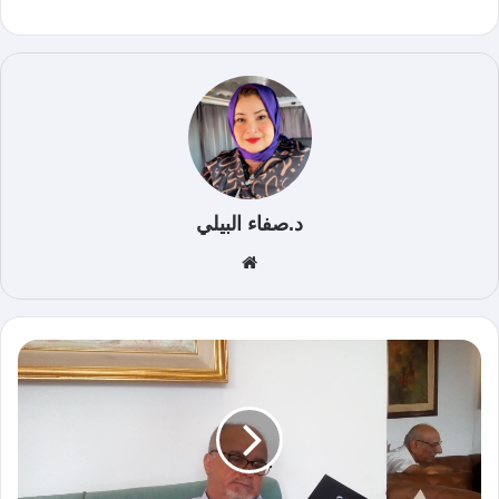
د.صفاء البيلي
موق
ع
الوي
ب