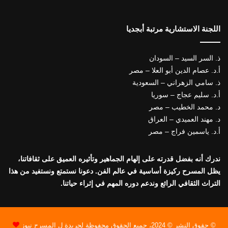
اللجنة الاستشارية مرتبة أبجديا
ذ. السر السيد – السودان
أ.د. عصام الدين أبو العلا – مصر
ذ. سامي الزهراني – السعودية
أ.د. سليم عجاج – سوريا
د. محمد الخطيب – مصر
د. مهند العميدي – العراق
أ.د. ياسمين فراج – مصر
ندرك أنه بفضل قدرته على إلهام الجماهير وتأثيره العميق على ثقافاتنا،
يظل المسرح ركيزة أساسية في عالم الفن. دعونا نستمتع ونستفيد من هذا
التراث الثقافي الرائع وندعم دوره المهم في إثراء حياتنا.
© حقوق النشر © 2024، جميع الحقوق محفوظة لجريدة ل المسرح نيوز