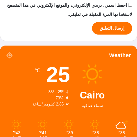
احفظ اسمي، بريدي الإلكتروني، والموقع الإلكتروني في هذا المتصفح
لاستخدامها المرة المقبلة في تعليقي.
Weather
25
℃
Cairo
38º - 25º
73%
2.85 كيلومتر/ساعة
سماء صافية
43
41
39
38
38
℃
℃
℃
℃
℃