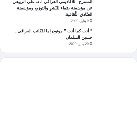
المسرح” للأكاديمي العراقي أ. د. علي الربيعي
عن مؤسَسَةِ صَفاء للنّشرِ والتوزيع ومؤسَسَةِ
الصَّادق الثَّقافية.
9 يناير، 2020
” أنت كما أنت ” مونودراما للكاتب العراقي..
حسين السلمان
20 يناير، 2020