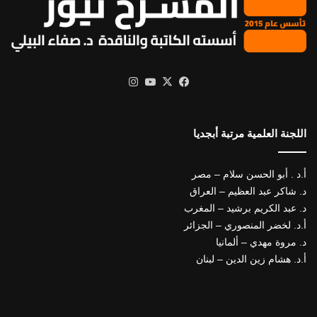
X
فيسبوك
يوتيوب
انستقرام
اللجنة العلمية مرتبة أبجديا
أ.د . أبو الحسن سلام – مصر
د. شاكر عبد العظيم – العراق
د. عبد الكريم برشيد – المغرب
أ.د. لخضر المنصوري – الجزائر
د. مروة مهدي – ألمانيا
أ.د. هشام زين الدين – لبنان