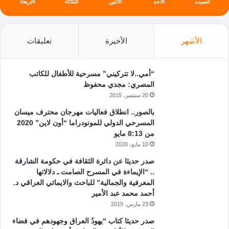
السبت
الأحد
الأثنين
الثلاثاء
الأربعاء
الأشهر
الأخيرة
تعليقات
“أمي..لا تتركيني” مسرحية للأطفال للكاتب
المصري: مجدي محفوظ
20 سبتمبر، 2015
بالصور.. انطلاق فعاليات مهرجان محترف ميسان
المسرحي الدولي للمونودراما “أون لاين” 2020
من 8:13 مايو
10 مايو، 2020
صدر حديثا عن دائرة الثقافة في حكومة الشارقة
.. “الإيماءة في المسرح الصامت ـ دلالاتها
المعرفية والجمالية” للباحث والايمائي العراقي د.
أحمد محمد عبد الأمير
23 مارس، 2019
صدر حديثا كتاب “يهودُ العراق وجهودهم في فضاء