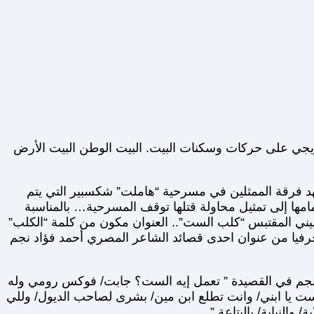
ريجي على حركات وسكنات البيت. البيت الوطن البيت الأرض
هد فرقة الممثلين في مسرحية “هاملت” شكسبير التي يتم
ها إلى تمثيل محاولة قتلها توقف المسرحية… بالمناسبة
طيني المقتبس “كلب الست”.. العنوان مكون من كلمة “الكلب”
 حرفيا من عنوان احدى قصائد الشاعر المصري أحمد فؤاد نجم
مد نجم في القصيدة ” تعمل إيه الست؟ جابت/ فوكس رومي وله
 يا ابني/ وانت تطلع ابن مين/ بشرى لصاحب الديول/ وللي
النيابة/ بالبتاعة.”