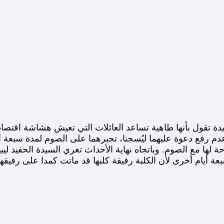
دة تقول بأنها طاهية تساعد العائلات التي تعيش هشاشة اقتصا
دم رفع دعوة عليهما ليُسجنا، تجبرهما على الصوم لمدة سبعة أ
ة لها مع الصوم. وباتجاه نهاية الأحداث تغري السيدة الحفيد ل
عة أيام أخرى لأن الكلبة رفيقة كلبها قد ماتت كمدا على رفيقها.