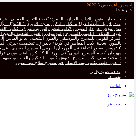
الخميس, أغسطس 6 2026
أخبار عاجلة
جديد دار الفنون والآداب بالعراق.. البصرة: “فضاء التحول الجمالي.. ق
يصدر قريبا الطّبعة العراقية لكتاب الدكتور ماجد الأميري: ” المُتخيّل ال
صدر مؤخرا عن دار الفنون والآداب للنشر والتوزيع بالعراق.. كتاب: “ا
اليوم.. الثلاثاء .. القومي للمسرح والموسيقى والفنون الشعبية والمهن ال
المركز القومي للمسرح والموسيقي والفنون الشعبية.. يدعو الفنانين إلى ت
بالصور.. شعبة الأدب المعاصر في كربلاء بالعراق.. تستضيف جبرتي 
6 عروض لقصور الثقافة في المهرجان القومي للمسرح المصري.. في دورته التاسعة عشرة..
مهرجان “قسم المسرح الدولي” في دورته الـ19 يكرم الفنان بيومي فؤاد
د. محمد سيف يكتب: مسرح تاديوش كانتور.. الذاكرة والغياب بوصفهما
د. علي خليفة يكتب: ثيمة الانتظار في مسرح صلاح عبد الصبور
إضافة عمود جانبي
بحث عن
القائمة
بحث عن