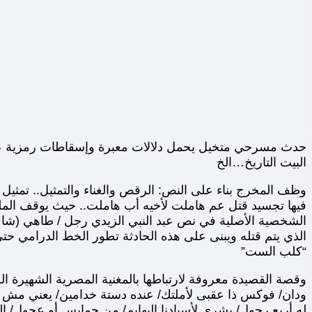
حدث مسرحي متخيل يحمل دلالات معبرة وإسقاطات رمزية عدة، 
البيت التاريخ…الخ
وظف المخرج بناء على النص: الرقص والغناء والتمثيل.. تمثي
فيها تجسيد قتل عم هاملت لأخيه أب هاملت.. حيث يوقف المل
الشخصية الأصلية في نص عبد النبي الزيدي رجل / طاهي (شاف)
الذي يتم قتله ويبنى على هذه الحادثة تطور الخط الدرامي حت
“كلب الست”
وقصة القصيدة معروفة لارتباطها بالمغنية المصرية الشهيرة ا
ودان/ فوكس ذا عقبى لأملتك/ عنده دستة خدامين/ يعني مش 
له أربع رجول/ بشرى لأسيادنا البهايم/ من جمايس أو عجول/ اللي 