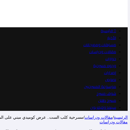
الرئيسية
الأخبار
مسابقات ومهرجانات
مقالات ودراسات
حوارات
وجوه مسرحية
إصدارات
نصوص
موسوعة المسرحيين
شوف مسرح
مسرح طفل
سينما وتليفزيون
الرئيسية
/
مقالات ودراسات
/
مسرحية كلب الست.. عرض كوميدي مبني على المفار
مقالات ودراسات