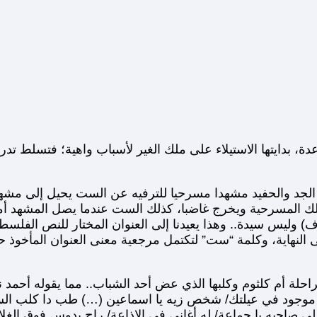
بدايتها الاستيلاء على ملك الغير لأسباب واهية؛ فتسلط تد
ل الجد والحفيد مشهدا مسرحيا للترفيه عن الست يحيل إلى مش
ك المسرحية ويخرج غاضبا، كذلك الست عندما يصل المشهد أمام
 وليس سيدة.. وهذا يعيدنا إلى العنوان المختار للنص الفلس
ى النهاية، وكلمة “ست” لتكتمل مرجعية معنى العنوان المأخوذ
لراحلة أم كلثوم وكلبها الذي عض أحد الشباب.. مما يقوله أح
موجود في عيلتك/ شخص زيه يا اسماعين (…) طب دا كلب الست
صاحبه يا جماعة/ له أغاني في الإذاعة/ راح يدوس فوق الغلابة/ و