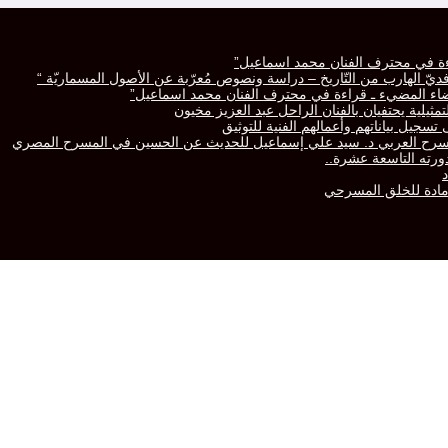
راءة في محترف الفنان محمد اسماعيل”
رّافديّ الهارب من التّاريخ – دراسة ونصوص مُعرّبة عن الأصول المسماريّة “
لفضاء المضيء ـ قراءة في محترف الفنان محمد اسماعيل”
تمثيلية يحتفيان بالفنان الراحل عبد العزيز مخيون
سجيل بياناتهم وأعمالهم الفنية للتوثيق
المسرح العربي د. سيد علي إسماعيل للحديث عن الحسين في المسرح المصري
 مادة للخلق المسرحي