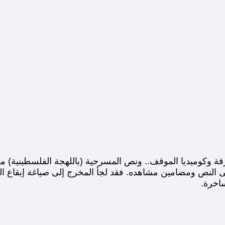
وميديا الموقف.. ونص المسرحية (باللهجة الفلسطينية) مأخو
لمعنى النص ومضامين مشاهده. فقد لجأ المخرج إلى صياغة إيقاع
ساخرة.