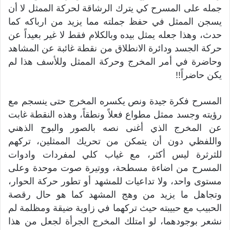
جمله على المسرح كي يترك الرشاقة لحركة الممثل لا أن
يسجن الممثل في حفظ جملته مما يزيد من ارباكه كما
حدث، وهذا جعله يمثل بيده وبالكلام فقط لا غير بعيداً عن
حركة الجسد ودائرة الانطلاق من نقطة غائبة عن المشاهد
وحاضرة في أمر المخرج وحركة الممثل وللأسف هذا لم
يكن حاضراً!!
المسرح فكرة جيدة ونص يكسره المخرج حتى ينسجم مع
رؤيته وجسد ممثل مطواع فعلاً ونطقاً، وهذه النقطة غابت
عن المخرج الذي أغنى نصه بالصور والبوح الذهني
واللفظي دون أن يتمكن من تحريك الممثلين، تركهم
للثرثرة ليس أكثر، مع غياب كلي لمفردات وادوات
المسرح من اضاءة مسطحة، ووتيرة صوت موحدة وعلى
مستوى واحد، ولا تداعيات للمشهد أو تطور حركة الحوار،
وتجاهل ما يزيد من وهج المشهد كما هو حال رقصة
الحبيب مع حبيبته حيث تركهما في زاوية ضيقة ومظلمة لم
نشعر بوجودهما، لو امتلك المخرج الجرأة لجعل من هذا