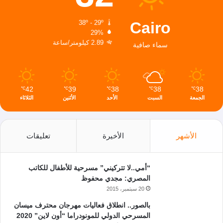
Cairo
38º - 29º
29%
2.89 كيلومتر/ساعة
سماء صافية
42
39
38
38
38
℃
℃
℃
℃
℃
الجمعة
السبت
الأحد
الأثنين
الثلاثاء
الأشهر
الأخيرة
تعليقات
“أمي..لا تتركيني” مسرحية للأطفال للكاتب
المصري: مجدي محفوظ
20 سبتمبر، 2015
بالصور.. انطلاق فعاليات مهرجان محترف ميسان
المسرحي الدولي للمونودراما “أون لاين” 2020