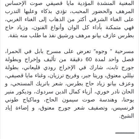
المغنية المنشدة المؤدية مايا قصيفي صوت الإحساس
المرهف والحضور المحبب، تؤدي بذكاء وعليها التدرب
على الغناء الشرقي أكثر من الذهاب إلى الغناء الغربي،
فهي متمكنة بأداء كل الوان وأنواع الفنون، وزياد حاج
بطرس عازف بيانو مرهف ورشيق نفذ ما طلب منه بثقة.
مسرحية ” وجوه” تعرض على مسرح بابل في الحمرا،
فصل واحد لمدة 60 دقيقة من تأليف وإخراج وبطولة
جورج تابت، شارك في الإخراج رودي قليعاني، بطولة
نيللي معتوق، وريتا جبر، وفريج ترزيان، وغناء مايا قصيفي،
وعزف بيانو زياد حاج بطرس، شعر باتريك المستحي، و
الحان نادر خوري، أزياء كمال الدين سردوك، وديكور منير
يوحنا، وهندسة صوت سيمون الحاج، وماكياج طوني
فرنسيس، وتصفيف شعر جورج معتوق، و إضاءة إياد
الشيخ.
ــــــــــــ