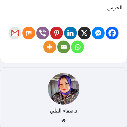
الجرس
د.صفاء البيلي
موق