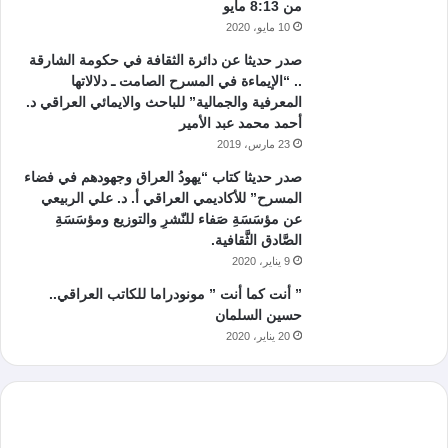
من 8:13 مايو
10 مايو، 2020
صدر حديثا عن دائرة الثقافة في حكومة الشارقة
.. “الإيماءة في المسرح الصامت ـ دلالاتها
المعرفية والجمالية” للباحث والايمائي العراقي د.
أحمد محمد عبد الأمير
23 مارس، 2019
صدر حديثا كتاب “يهودُ العراق وجهودهم في فضاء
المسرح” للأكاديمي العراقي أ. د. علي الربيعي
عن مؤسَسَةِ صَفاء للنّشرِ والتوزيع ومؤسَسَةِ
الصَّادق الثَّقافية.
9 يناير، 2020
” أنت كما أنت ” مونودراما للكاتب العراقي..
حسين السلمان
20 يناير، 2020