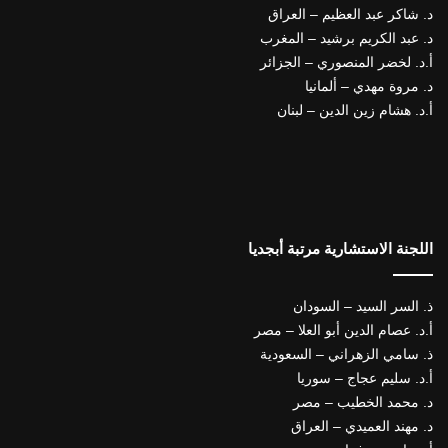
د. شاكر عبد العظيم – العراق
د. عبد الكريم برشيد – المغرب
أ.د. لخضر المنصوري – الجزائر
د. مروة مهدي – ألمانيا
أ.د. هشام زين الدين – لبنان
اللجنة الاستشارية مرتبة أبجديا
ذ. السر السيد – السودان
أ.د. عصام الدين أبو العلا – مصر
ذ. سامي الزهراني – السعودية
أ.د. سليم عجاج – سوريا
د. محمد الخطيب – مصر
د. مهند العميدي – العراق