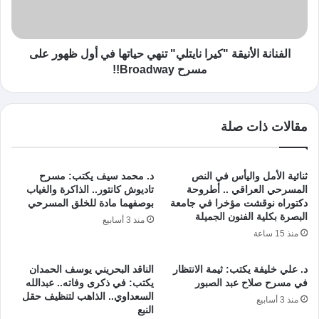
الفنانة الأنيقة "كيرا نايتلي" تنهي حياتها في أول ظهور على
مسرح Broadway!!
مقالات ذات صلة
ثنائية الأمل واليأس في النص
د. محمد سيف يكتب: مسرح
المسرحي العراقي .. أطروحة
تاديوش كانتور.. الذاكرة والغياب
دكتوراه نوقشت مؤخرا في جامعة
بوصفهما مادة للخلق المسرحي
البصرة بكلية الفنون الجميلة
منذ 3 أسابيع
منذ 15 ساعة
د. علي خليفة يكتب: ثيمة الانتظار
الناقد البحريني يوسف الحمدان
في مسرح صلاح عبد الصبور
يكتب: في ذكرى وفاته.. عبدالله
السعداوي.. الذاهب لتنظيف حقل
منذ 3 أسابيع
النبع