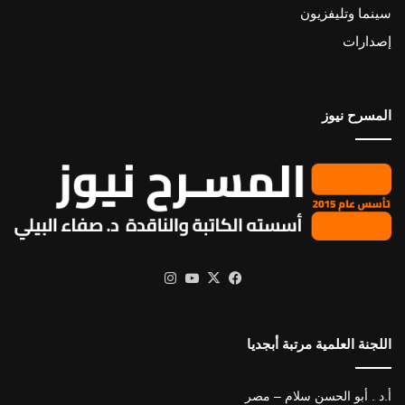
سينما وتليفزيون
إصدارات
المسرح نيوز
X
فيسبوك
يوتيوب
انستقرام
اللجنة العلمية مرتبة أبجديا
أ.د . أبو الحسن سلام – مصر