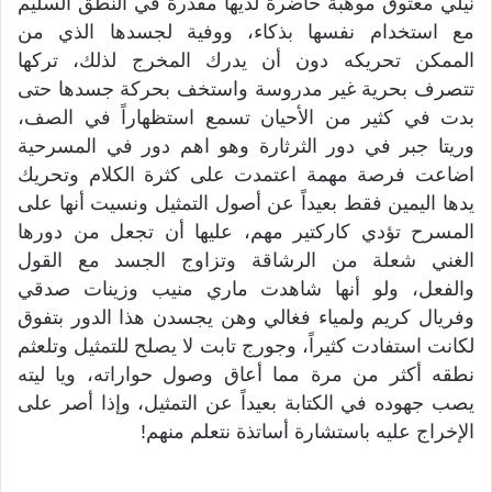
نيلي معتوق موهبة حاضرة لديها مقدرة في النطق السليم
مع استخدام نفسها بذكاء، ووفية لجسدها الذي من
الممكن تحريكه دون أن يدرك المخرج لذلك، تركها
تتصرف بحرية غير مدروسة واستخف بحركة جسدها حتى
بدت في كثير من الأحيان تسمع استظهاراً في الصف،
وريتا جبر في دور الثرثارة وهو اهم دور في المسرحية
اضاعت فرصة مهمة اعتمدت على كثرة الكلام وتحريك
يدها اليمين فقط بعيداً عن أصول التمثيل ونسيت أنها على
المسرح تؤدي كاركتير مهم، عليها أن تجعل من دورها
الغني شعلة من الرشاقة وتزاوج الجسد مع القول
والفعل، ولو أنها شاهدت ماري منيب وزينات صدقي
وفريال كريم ولمياء فغالي وهن يجسدن هذا الدور بتفوق
لكانت استفادت كثيراً، وجورج تابت لا يصلح للتمثيل وتلعثم
نطقه أكثر من مرة مما أعاق وصول حواراته، ويا ليته
يصب جهوده في الكتابة بعيداً عن التمثيل، وإذا أصر على
الإخراج عليه باستشارة أساتذة نتعلم منهم!