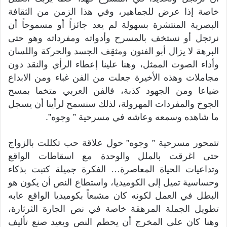
خاصة إذا عرض للجماهير، وفي هذا الزمن من الثقافة
البصرية المنتشرة بسهولة لم يعد جائزاً أو مسموحاً أن
نرتجل أو نستخف بالمسرح وأدواته ومفرداته وهو حتى
البرهة لا يزال أبو الفنون ومثقِف الجسد والحركة واللسان
وأداء الصوت الممثل، وهنا علينا إعطاء الرأي والنقد دون
مجاملات وهذه الأخيرة جعلت من الفن غباء ومن الابداع
ضياعا ومن الجهود كذبة، فالفن العربي متخما بمسح
الجوخ والمفردات المهرولة، لذلك سنسمح لرأينا أن يسجل
ما شاهده وسمعه وعاشه في مسرحية ” وجوه”.
تتمحور مسرحية ” وجوه” حول علاقة حب تكللت بالزواج
حتى اغرقت بالملل والوحدة مع اسقاطات الواقع
وتداعيات الحياة المعاصرة… الفكرة جميلة كتبت بذكاء
وحساسية تميل إلى الكوميديا، واستطاع النص أن يكون هو
البطل في العمل لكونه كان مشبعاً بكوميديا الواقع عابه
تطويل الجملة المرهقة خاصة في نص الجارة الثرثارة،
وهنا كان على المخرج أن يحطم النص ويعيد صنع تأليف