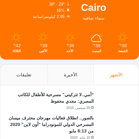
Cairo
38º - 29º
16%
2.95 كيلومتر/ساعة
سماء صافية
42
39
38
38
38
℃
℃
℃
℃
℃
الجمعة
السبت
الأحد
الأثنين
الثلاثاء
الأشهر
الأخيرة
تعليقات
“أمي..لا تتركيني” مسرحية للأطفال للكاتب
المصري: مجدي محفوظ
20 سبتمبر، 2015
بالصور.. انطلاق فعاليات مهرجان محترف ميسان
المسرحي الدولي للمونودراما “أون لاين” 2020
من 8:13 مايو
10 مايو، 2020