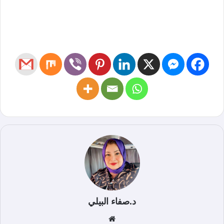
د.صفاء البيلي
موق