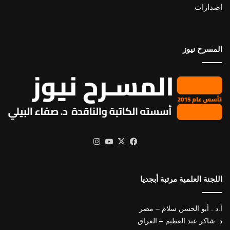
إصدارات
المسرح نيوز
X
فيسبوك
يوتيوب
انستقرام
اللجنة العلمية مرتبة أبجديا
أ.د . أبو الحسن سلام – مصر
د. شاكر عبد العظيم – العراق