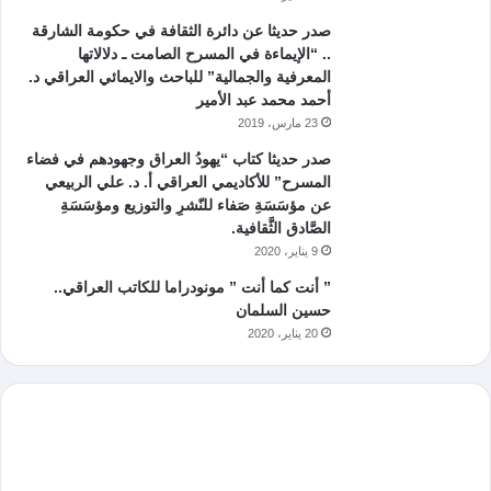
صدر حديثا عن دائرة الثقافة في حكومة الشارقة
.. “الإيماءة في المسرح الصامت ـ دلالاتها
المعرفية والجمالية” للباحث والايمائي العراقي د.
أحمد محمد عبد الأمير
23 مارس، 2019
صدر حديثا كتاب “يهودُ العراق وجهودهم في فضاء
المسرح” للأكاديمي العراقي أ. د. علي الربيعي
عن مؤسَسَةِ صَفاء للنّشرِ والتوزيع ومؤسَسَةِ
الصَّادق الثَّقافية.
9 يناير، 2020
” أنت كما أنت ” مونودراما للكاتب العراقي..
حسين السلمان
20 يناير، 2020