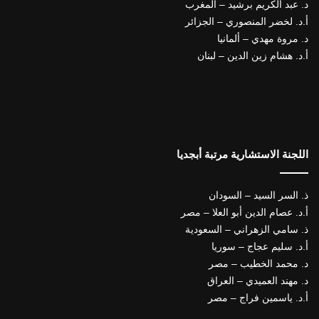
د. عبد الكريم برشيد – المغرب
أ.د. لخضر المنصوري – الجزائر
د. مروة مهدي – ألمانيا
أ.د. هشام زين الدين – لبنان
اللجنة الاستشارية مرتبة أبجديا
ذ. السر السيد – السودان
أ.د. عصام الدين أبو العلا – مصر
ذ. سامي الزهراني – السعودية
أ.د. سليم عجاج – سوريا
د. محمد الخطيب – مصر
د. مهند العميدي – العراق
أ.د. ياسمين فراج – مصر