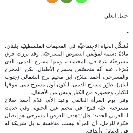
خليل العلي
ـ
تُشكِّل الحياة الاجتماعيَّة في المخيمات الفلسطينيّة بلبنان،
مادّةً دسمة لمؤلّفي النصوص المسرحيّة. وقد برزت فرق
مسرحيّة عدة في المخيمات، ومنها مسرح الدمى، الذي
يُعرَف عنه أنّه متخصّص بمسرح الأطفال. لكن، المخرج
والمسرحي، أحمد صلاح، ابن مخيم برج الشمالي (جنوب
لبنان)، طوّر مسرح الدمى، ليكون أول مسرح دمى موجّهاً
للكبار، وحضوره من الكبار وليس من الأطفال.
وفي يوم المرأة العالمي وعيد الأم، قدّم أحمد صلاح
مسرحية “حبّة قمح” في مخيم عين الحلوة، وفي حديث
لـ”العربي الجديد” قال: “هدف العرض المسرحي هو إيصال
فكرة للرجل، أن المرأة ليست منافسة له بل شريكة له
في الحياة”. وأضاف: