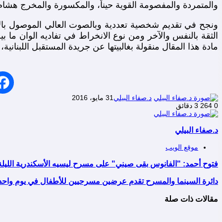
والمتمردة والمفصومة القوية حيناً، والمكسورة والمخرج هشا
ونجح في تقديم شخصية تعددية وبالصوت العالي الموصول بالآخر 
الثقة بالنفس والآخر ومن نوع الانخراط في تفاديه الوان ما ب
مادة هذا المقال منقولة بغالبيتها عن جريدة المستقبل اللبنانية،
د.صفاء البيلي
31 مايو، 2016
0
264
3 دقائق
د.صفاء البيلي
موقع الويب
فتوح أحمد: "الفانوس بقى صيني" على مسرح ليسيه الأسكندرية الليلة
دائرة السينما والمسرح تقدم عرضين مسرحيين للأطفال في يوم واحد
مقالات ذات صلة