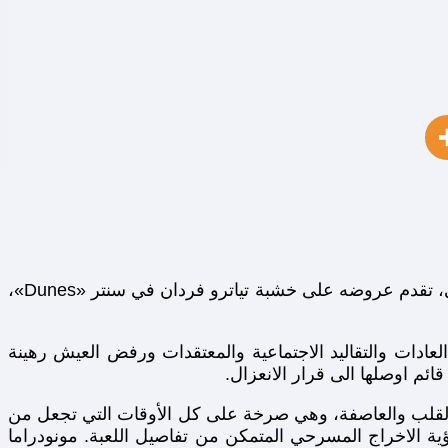
«تفل قهوة» اول عمل مسرحي مونودرامي لمروة قرعوني كتب نصه المسرحي د. هشام زين الدين عن قصة لهيثم الطفيلي، تقدم عروضه على خشبة تياترو فردان في سنتر «Dunes»،
ادات والتقاليد الاجتماعية والمعتقدات ورفض العيش رهينة
ئم اوصلها الى قرار الانعزال.
 القلب والعاصفة، وهي صرخة على كل الأوقات التي تجعل من
ؤية الاخراج المسرحي المتمكن من تفاصيل اللعبة. مونودراما