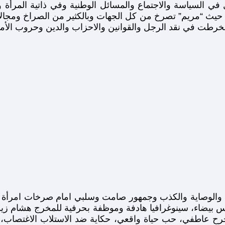
ي السياسة والاجتماع والمسائل الوطنية وفي ذاتية المرأة
ث “مريم” تصرخ من كل الجهات وبالكثير من الصراخ ومجالاً خص
طت في نقد الرجل والقوانين والاحزاب والدين وحروب الأمن 
 والوصاية والكذب وجمهور صامت وسلبي امام صرخات امرأة 
س بيضاء، سينوغرافيا هادفة وموظفة بحرفية للمخرج هشام ز
جرح عاطفي، حب حياة واقعي، حكاية ضد الاستلاب الاغتصاب، 