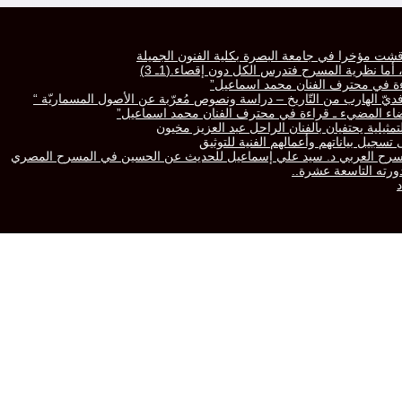
قشت مؤخرا في جامعة البصرة بكلية الفنون الجميلة
ا نظرية المسرح فتدرس الكل دون إقصاء.(1ـ 3)
راءة في محترف الفنان محمد اسماعيل”
رّافديّ الهارب من التّاريخ – دراسة ونصوص مُعرّبة عن الأصول المسماريّة “
لفضاء المضيء ـ قراءة في محترف الفنان محمد اسماعيل”
تمثيلية يحتفيان بالفنان الراحل عبد العزيز مخيون
سجيل بياناتهم وأعمالهم الفنية للتوثيق
المسرح العربي د. سيد علي إسماعيل للحديث عن الحسين في المسرح المصري