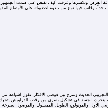
ة العرض وتكسرها وعرفت كيف تقبض على صمت الجمهور، بحضو
ب جداً، وقاس فيها نوع من دعوة اغضبوا» على الأوضاع المقيم
التجريبي الحديث وتمزج بين فوضى الافكار، تقول اشياءها من 
ية يتحرك الجسد في تشكيل بصري من رقص الدراويش يتحرك ف
بي الأول والمونولوج الطويل الممسوك والموصول بصرخة انث