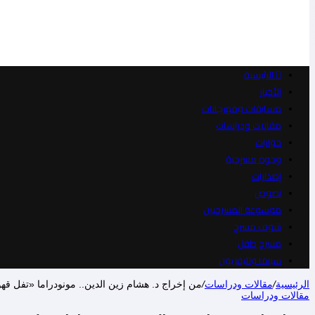
الرئيسية
الأخبار
مسابقات ومهرجانات
مقالات ودراسات
حوارات
وجوه مسرحية
إصدارات
نصوص
موسوعة المسرحيين
شوف مسرح
مسرح طفل
سينما وتليفزيون
الرئيسية
/
مقالات ودراسات
/
من إخراج د. هشام زين الدين.. مونودراما «تفل قه
مقالات ودراسات