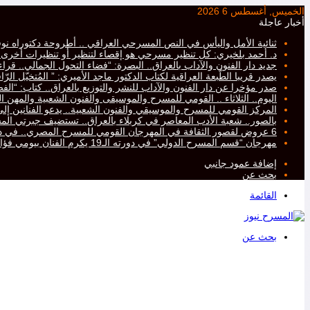
الخميس, أغسطس 6 2026
أخبار عاجلة
ثنائية الأمل واليأس في النص المسرحي العراقي .. أطروحة دكتوراه نو
د. أحمد بلخيري: كل تنظير مسرحي هو إقصاء لتنظير أو تنظيرات أخرى، أم
جديد دار الفنون والآداب بالعراق.. البصرة: “فضاء التحول الجمالي.. ق
يصدر قريبا الطّبعة العراقية لكتاب الدكتور ماجد الأميري: ” المُتخيّل ال
صدر مؤخرا عن دار الفنون والآداب للنشر والتوزيع بالعراق.. كتاب: “ا
اليوم.. الثلاثاء .. القومي للمسرح والموسيقى والفنون الشعبية والمهن ال
المركز القومي للمسرح والموسيقي والفنون الشعبية.. يدعو الفنانين إلى ت
بالصور.. شعبة الأدب المعاصر في كربلاء بالعراق.. تستضيف جبرتي 
6 عروض لقصور الثقافة في المهرجان القومي للمسرح المصري.. في دورته التاسعة عشرة..
مهرجان “قسم المسرح الدولي” في دورته الـ19 يكرم الفنان بيومي فؤاد
إضافة عمود جانبي
بحث عن
القائمة
بحث عن