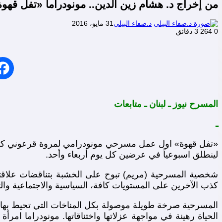
من إخراج د. هشام زين الدين.. مونودراما «تفل قهو
د.صفاء البيلي
31 مايو، 2016
0
264
3 دقائق
المسرح نيوز ـ لبنان ـ متابعات
ـ
لينطلق اسبوعياً في عرضين كل يوم أربعاء وأحد.
شخصية المسرحية (مريم) تبوح على الخشبة بتناقضات علاقتها
كذب الآخرين على المستويات كافة، السياسية والاجتماعية والثق
المسرحية صرخة طويلة موصولة بكل المناخات التي تحيط بها 
الحياة رهينة في مواجهة عزلاتها واختناقاتها. مونودراما ا