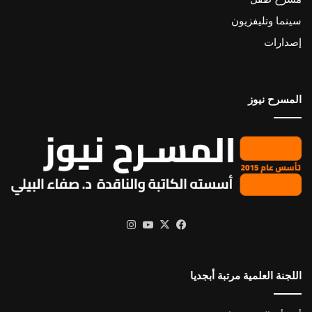
سينما وتليفزيون
إصدارات
المسرح نيوز
X
فيسبوك
يوتيوب
انستقرام
اللجنة العلمية مرتبة أبجديا