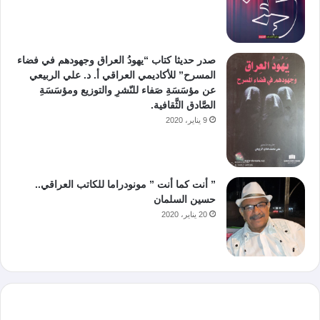
صدر حديثا كتاب “يهودُ العراق وجهودهم في فضاء
المسرح” للأكاديمي العراقي أ. د. علي الربيعي
عن مؤسَسَةِ صَفاء للنّشرِ والتوزيع ومؤسَسَةِ
الصَّادق الثَّقافية.
9 يناير، 2020
” أنت كما أنت ” مونودراما للكاتب العراقي..
حسين السلمان
20 يناير، 2020