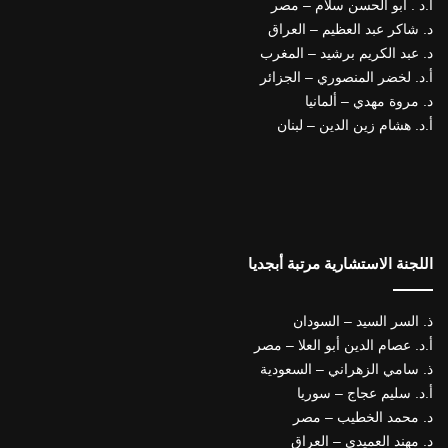
أ.د . أبو الحسن سلام – مصر
د. شاكر عبد العظيم – العراق
د. عبد الكريم برشيد – المغرب
أ.د. لخضر المنصوري – الجزائر
د. مروة مهدي – ألمانيا
أ.د. هشام زين الدين – لبنان
اللجنة الاستشارية مرتبة أبجديا
ذ. السر السيد – السودان
أ.د. عصام الدين أبو العلا – مصر
ذ. سامي الزهراني – السعودية
أ.د. سليم عجاج – سوريا
د. محمد الخطيب – مصر
د. مهند العميدي – العراق