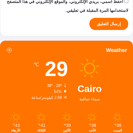
احفظ اسمي، بريدي الإلكتروني، والموقع الإلكتروني في هذا المتصفح
لاستخدامها المرة المقبلة في تعليقي.
Weather
29
℃
Cairo
38º - 28º
54%
2.69 كيلومتر/ساعة
سماء صافية
43
41
39
38
38
℃
℃
℃
℃
℃
السبت
الأحد
الأثنين
الثلاثاء
الأربعاء