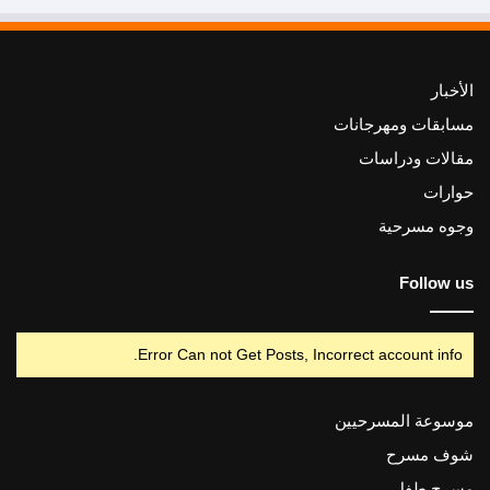
الأخبار
مسابقات ومهرجانات
مقالات ودراسات
حوارات
وجوه مسرحية
Follow us
Error Can not Get Posts, Incorrect account info.
موسوعة المسرحيين
شوف مسرح
مسرح طفل