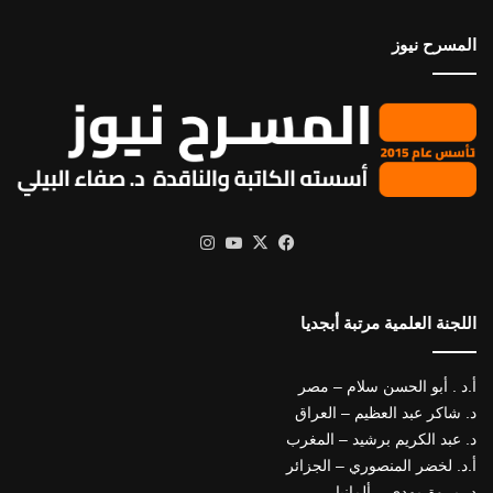
المسرح نيوز
X
فيسبوك
يوتيوب
انستقرام
اللجنة العلمية مرتبة أبجديا
أ.د . أبو الحسن سلام – مصر
د. شاكر عبد العظيم – العراق
د. عبد الكريم برشيد – المغرب
أ.د. لخضر المنصوري – الجزائر
د. مروة مهدي – ألمانيا