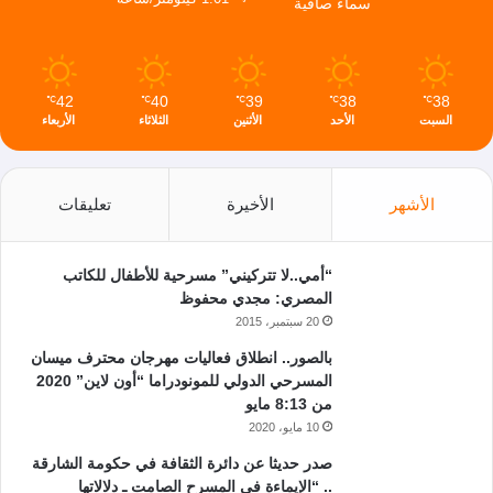
سماء صافية
42
40
39
38
38
℃
℃
℃
℃
℃
السبت
الأحد
الأثنين
الثلاثاء
الأربعاء
الأشهر
الأخيرة
تعليقات
“أمي..لا تتركيني” مسرحية للأطفال للكاتب
المصري: مجدي محفوظ
20 سبتمبر، 2015
بالصور.. انطلاق فعاليات مهرجان محترف ميسان
المسرحي الدولي للمونودراما “أون لاين” 2020
من 8:13 مايو
10 مايو، 2020
صدر حديثا عن دائرة الثقافة في حكومة الشارقة
.. “الإيماءة في المسرح الصامت ـ دلالاتها