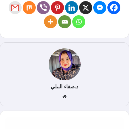
د.صفاء البيلي
موق
ع
الوي
ب