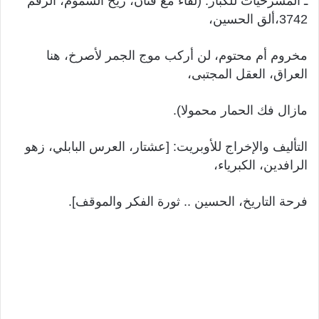
ـ المسرحيات للكبار: (لقاء مع فنان، ريح السموم، الرقم
3742،ألق الحسين،
مخروم أم محتوم، لن أركب موج الجمر لأصرخ، هنا
العراق، العقل المجتبى،
مازال فك الحمار محمولا).
التأليف والإخراج للأوبريت: [عشتار، العرس البابلي، زهو
الرافدين، الكبرياء،
فرحة التاريخ، الحسين .. ثورة الفكر والموقف].