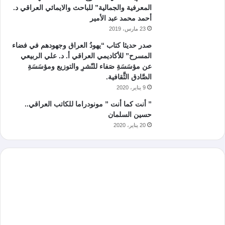
المعرفية والجمالية” للباحث والايمائي العراقي د.
أحمد محمد عبد الأمير
23 مارس، 2019
صدر حديثا كتاب “يهودُ العراق وجهودهم في فضاء
المسرح” للأكاديمي العراقي أ. د. علي الربيعي
عن مؤسَسَةِ صَفاء للنّشرِ والتوزيع ومؤسَسَةِ
الصَّادق الثَّقافية.
9 يناير، 2020
” أنت كما أنت ” مونودراما للكاتب العراقي..
حسين السلمان
20 يناير، 2020