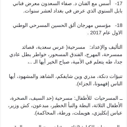
17- أسس مع الفنان د. صفاء السعدون معرض فناني
بابل السنوي الذي عرض في بغداد لعشر سنوات.
18- مؤسس مهرجان ألق الحسين المسرحي الوطني
الاول عام 2017 .
التأليف والإعداد: مسرحية( عرس سعدية، قصائد
ممسرحة، المهرج، الفندق المسحور، خواطر بطل عادي
جدا، طه يتعلم في الأمية، صباح الخير أيها الـ ..،
تنبؤات دنكة، مدري وين شايفكم، الشاهد والمشهود، أيها
الناس إفهمونا، الجزاء).
ــ المسرحيات للأطفال: مسرحية (حد السيف، الصخرة،
الأطفال الثلاثة، البطة والنبأ الخطير، مبدعون، كش وزير،
عباس إنكليزي، هويملت، ورطة، المحاكمة).