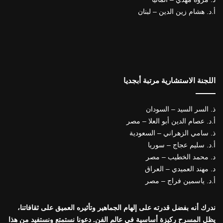
أ.د. هشام زين الدين – لبنان
اللجنة الاستشارية مرتبة أبجديا
ذ. السر السيد – السودان
أ.د. عصام الدين أبو العلا – مصر
ذ. سامي الزهراني – السعودية
أ.د. سليم عجاج – سوريا
د. محمد الخطيب – مصر
د. مهند العميدي – العراق
أ.د. ياسمين فراج – مصر
ندرك أنه بفضل قدرته على إلهام الجماهير وتأثيره العميق على ثقافاتنا،
يظل المسرح ركيزة أساسية في عالم الفن. دعونا نستمتع ونستفيد من هذا