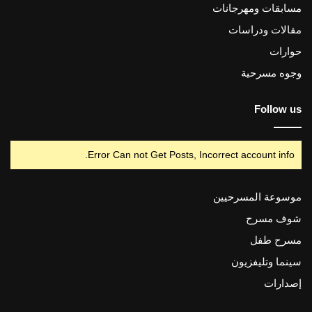
مسابقات ومهرجانات
مقالات ودراسات
حوارات
وجوه مسرحية
Follow us
Error Can not Get Posts, Incorrect account info.
موسوعة المسرحيين
شوف مسرح
مسرح طفل
سينما وتليفزيون
إصدارات