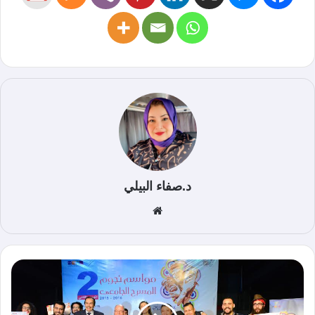
د.صفاء البيلي
موق
ع
الوي
ب