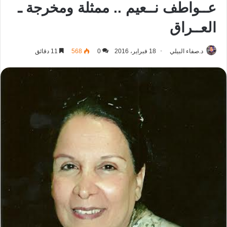
عــواطف نــعيم .. ممثلة ومخرجة ـ
العــراق
د.صفاء البيلي
18 فبراير، 2016
0
568
11 دقائق