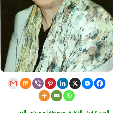
المسرح نيوز ـ القاهرة ـ موسوعة المسرحيين العرب ـ