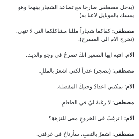
(يدخل مصطفى صارخا مع تصاعد الشجار بينهما وهو
يمسك بالموبايل لاعبا به)
مصطفى:
كفاكما شجاراً مللنا مشاكلكما التي لا تنهي.
(تخرج الام الى المسرح).
الام
: انتبه ايها الصغير انكَ تصرخُ في وجهِ والديِك.
مصطفى
: (بضجر) عذراً لكني اشعرُ بالمللِ.
الام
: يمكنني اعدادُ وجبتِكَ المفضلة.
مصطفى
: لا رغبةَ ليّ في الطعامِ.
الام:
ا ترغبُ في الخروجِ معي للنزهةِ؟
مصطفى
: اشعرُ بالتعبِ، سأرتاحُ في غرفتي.