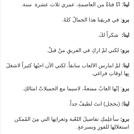
لينا
: انّا فتاةٌ من العاصمةِ، عمري ثلاث عشرة سنة.
برو
: في فريقِنا هذا الجمالُ كلهُ.
لينا:
شكراً لكَ.
برو:
لكني لمْ اركِ في الفريقِ منْ قبلْ.
لينا
: لمْ امارس الالعاب سابقاً. لكني الآن احبُها كثيراً لاشغلَ
بِها اوقاتِ فراغي.
برو
: إنّها العابٌ ممتعةٌ، لاسيما مع الجميلاتْ امثالكِ.
لينا:
(بخجل) انتَ لطيفٌ جداً.
برو:
سأعلِمكِ تفاصيلَ اللعُبة وثغراتِها التي مِنَ المُمكن
استغلالِها للفوزِ وبسرعةٍ.