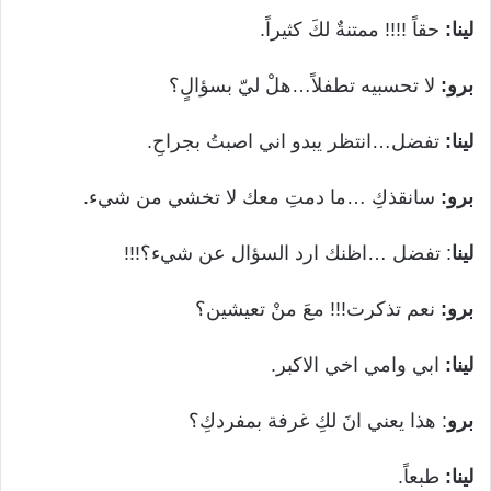
لينا:
حقاً !!!! ممتنةٌ لكَ كثيراً.
برو:
لا تحسبيه تطفلاً…هلْ ليّ بسؤالٍ؟
لينا:
تفضل…انتظر يبدو اني اصبتُ بجراحِ.
برو:
سانقذكِ …ما دمتِ معك لا تخشي من شيء.
لينا
: تفضل …اظنك ارد السؤال عن شيء؟!!!
برو:
نعم تذكرت!!! معَ منْ تعيشين؟
لينا:
ابي وامي اخي الاكبر.
برو
: هذا يعني انَ لكِ غرفة بمفردكِ؟
لينا:
طبعاً.