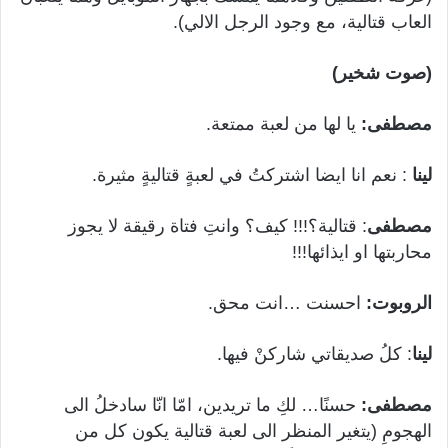
العاب قتالية، مع وجود الرجل الالي).
(صوت شخير)
مصطفى:
يا لها من لعبة ممتعة.
لينا
: نعم انا ايضا اشتركتُ في لعبةٍ قتاليةٍ مثيرة.
مصطفى
: قتالية؟!!! كيف؟ وانتِ فتاة رقيقة لا يجوز
محاربتها او ايذائها!!!
الروبوت:
احسنت …انت محق.
لينا
: كلُ صديقاتي شاركنْ فيها.
مصطفى:
حسنًا… لكِ ما تريدين، امّا انّا سادخلُ الى
الهجومِ (يتغير المنظر الى لعبة قتالية يكون كل من