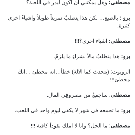
مصطفى:
وهل يمكنني ان اكون ليدر في اللعبة؟
برو :
بالطبع… لكن هذا يتطلبُ تمريناً طويلاً واشياءً اخرى
كثيرة.
مصطفى:
اشياء اخرى؟!!!
برو:
هذا يتطلبُ مالاً لشراءِ ما يلزمْ.
الروبوت: (يتحدث كما الالة) خطأ…انه مخطئ …انكَ
مخطئ!!!
مصطفى
: ساجمعُ من مصروفِي المال.
برو:
ما تجمعه في شهر لا يكفي ليوم واحد في اللعب.
مصطفى
: ما الحل؟ وانا لا املك نقوداً كافية !!!