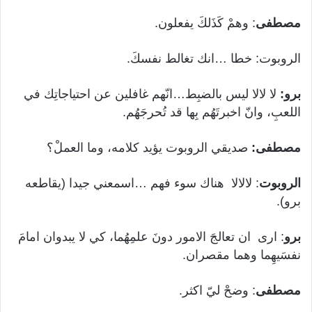
مصطفى
: وهمْ كَذَلكَ يفعلون.
الروبوت: خطا …انك تغالط نفسكَ.
برو:
لا لالا ليس بالضبِط…انّهم غافلين عن احتياجاتِك في
اللعبِ، وانّ اخبرتَهُم بِها قد تُحرجَهُم.
مصطفى:
صديقي الروبوت يؤيد كلامه، وما العملْ؟
الروبوت
: لالالا هناك سوء فهم …اسمعني جيدا (يقاطعه
برو).
برو
: ارى ان تعالجَ الامور دونَ علمِهُما، كي لا يبدوان امامَ
نفسَيهِما وهما مقصران.
مصطفى
: وضحْ ليّ اكثر.