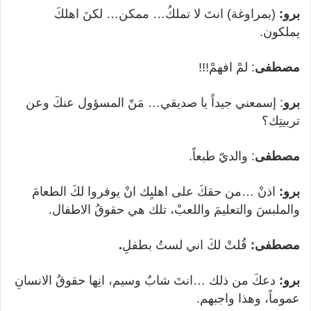
برو:
(بمراوغة) انتَ لا تملكُ… ممكن… لكنَ اهلكَ
يملكون.
مصطفى
: لمْ افهمْ!!!
برو
: إسمعني جيداً يا صديقي… مَنّ المسؤول عنكَ وعن
تربيتِك؟
مصطفى
: والديّ طبعاً.
برو:
اذنْ …من حقكَ على اهليِك انْ يوفروا لكَ الطعامَ
والملبسَ والتعليمَ واللعبْ، تلك هي حقوقُ الاطفال.
مصطفى:
قُلتْ لكَ اني لستُ بطفلِ
.
برو:
دعكَ من ذلك …انتَ شابٌ وسيم، انِها حقوقُ الانسانِ
عموماً، وهذا واجبهم.