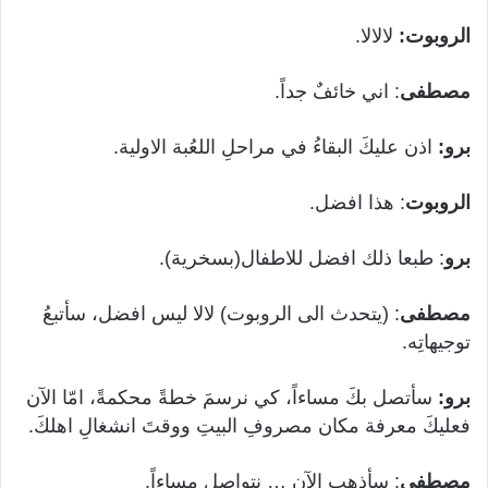
الروبوت:
لالالا.
مصطفى
: اني خائفٌ جداً.
برو:
اذن عليكَ البقاءُ في مراحلِ اللعُبة الاولية.
الروبوت
: هذا افضل.
برو
: طبعا ذلك افضل للاطفال(بسخرية).
مصطفى
: (يتحدث الى الروبوت) لالا ليس افضل، سأتبعُ
توجيهاتِه.
برو:
سأتصل بكَ مساءاً، كي نرسمَ خطةً محكمةً، امّا الآن
فعليكَ معرفة مكان مصروفِ البيتِ ووقتَ انشغالِ اهلكَ.
مصطفى
: سأذهب الآن … نتواصل مساءاً.