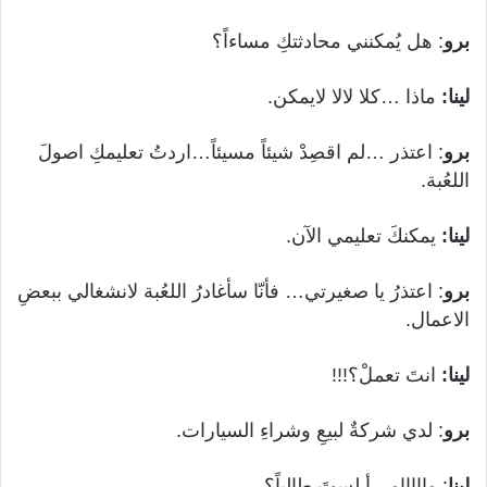
برو
: هل يُمكنني محادثتكِ مساءاً؟
لينا:
ماذا …كلا لالا لايمكن.
برو
: اعتذر …لم اقصِدْ شيئاً مسيئاً…اردتُ تعليمكِ اصولَ
اللعُبة.
لينا:
يمكنكَ تعليمي الآن.
برو
: اعتذرُ يا صغيرتي… فأنّا سأغادرُ اللعُبة لانشغالي ببعضِ
الاعمال.
لينا:
انتَ تعملْ؟!!!
برو
: لدي شركةٌ لبيعِ وشراءِ السيارات.
لينا
: واااااو…أ لستَ طالباً؟