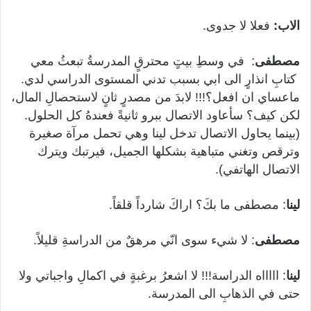
الاب:
فعلا لا جدوى.
مصطفى
: في وسطِ بيتٍ محترقٍ المدرسةُ تبعثُ معي
كتابِ انذارٍ الى ابي بسبب تدني المستوى الدراسي لدي.
ماعساي ان افعل؟!!! لابدَ من مصدرٍ ثانٍ لاستحصالِ المال،
لكن كيف؟ سأعاود الاتصال ببرو ثانيةً فعندهُ كل الحلول.
(بينما يحاول الاتصال تدخل لينا وهي تحمل مرآة صغيرة
وترقص وتغني متباهية بشكلها الجميل، فيرتبك ويترك
الاتصال الهاتفي).
لينا
: مصطفى ما بكَ؟ اراكَ شارداً قلقاً.
مصطفى
: لا شيء سوى انّي مرهقٌ من الدراسةِ قليلاً.
لينا
: اااااه الدراسة!!! لا اشعرُ برغبةٍ في اكمالِ واجباتي ولا
حتى في الذهابِ الى المدرسة.