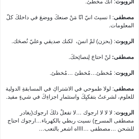
الروبوت
: انك مخطئ.
مصطفى
: ا نسيتَ انيّ انّا مَنْ صنعكَ ووضعَ في داخلكَ كلّ
المعلومات.
الروبوت
: (بحزن) لمْ انسَ، لكنك صديقي وعليّ نُصحَك.
مصطفى:
لنْ احتاجَ لِنصائِحكَ.
الروبوت
: مُخطئ…مُخطئ …مُخطئ.
مصطفى
: لولا طموحي في الاشتراكِ في المسابقةِ الدولية
للعلوم، لشرعتُ بتفكيِكَ واستثمارِ اجزاءِكَ في شيءٍ مفيد.
الروبوت
: لا لا لا ارجوك …لا تفعلْ ذلكَ ارجوك(يغادر
مصطفى المسرح) نسيت ربطي بالكهرباء…ارجوك احتاج
للشحن …مصطفى …ااااه اشعر بالتعب…