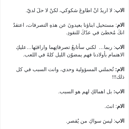
الاب
: لا اريدُ انْ اطاوعَ شكوكي، لكنْ لا حلَ لديّ.
الام
: مستحيل ابناؤنا بعيدونَ عن هذهِ التصرفات، اعتقدُ
انكَ مُخطئ في عدّكَ للنقودِ.
الاب
: ربما… لكني سأتابعُ تصرفاتِهما واراقبَها…عليكِ
الاهتمام بأولادنا فهم يمضوّن الليل كلهُ في اللعب.
الام:
تُحملني المسؤولية وحدي، وانت السبب في كل
ذلك!!!
الاب:
بل اهمالكِ لهم هو السبب.
الام
: انتَ.
الاب
: ليسَ سواكِ من يُقصر.