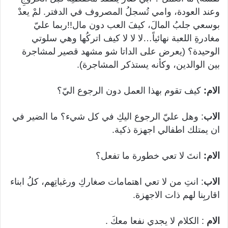
وعند العودة، وامي تُسجلُ المصروف في الدفتر. لمْ يعدْ
بوسعي جلبُ المالَ، كيفَ العب دون مال!!ربما عليّ
مغادرةِ اللعبة نهائياً…لا لا لا كيف اتركُها وهي سلوتي
الوحيدة؟ (يعرض على الداتا شو مشهد قصير لمشاجرة
بين الوالدين، وكأنه يستذكر المشاجرة).
الام:
كيف تقوم بهذا العمل دون الرجوع اليّ؟
الاب
: وهل عليّ الرجوع اليكِ في كل شيء؟ ما الضير في
ان يمتلك اطفالي اجهزة ذكية.
الام:
انتَ لا تعي خطورة ما تفعل؟
الاب
: انتِ من لا تعي اهتمامات صغاركِ ورغباتِهم، كلُ ابناء
اقاربِنا لهم ذات الاجهزة.
الام
: الكلام لا يجدي نفعا معكَ .