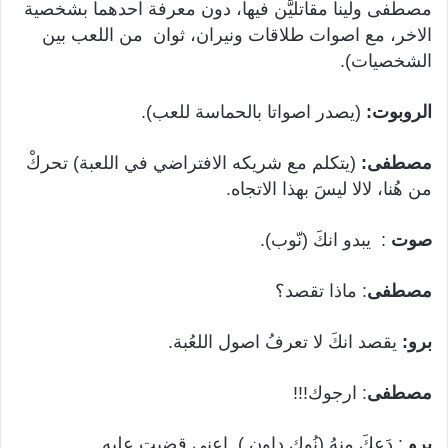
مصطفى ولينا مقاتليَّن فيها، دون معرفة احدهما بشخصية
الاخر، مع اصوات طلاقات ونيران، ثوان من اللعب بين
الشخصيات).
الروبوت:
(يصدر اصواتا بالحماسة للعب).
مصطفى:
(يتكلم مع شريكه الافتراضي في اللعبة) تحركْ
من هُنا، لالا ليسَ بهذا الاتجاه.
صوت
: يبدو انكَ (نّوب).
مصطفى
: ماذا تقصد؟
برو:
يقصد انكَ لا تعرفُ اصول اللعُبة.
مصطفى
: ارجوك!!!
برو
: دَعكَ مِنهُ (نُوك داون ). اعني قضيت عليه.