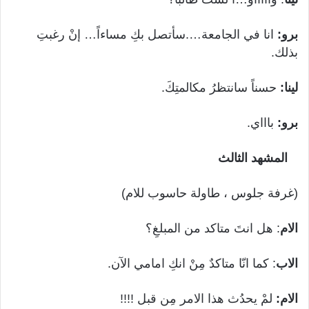
برو:
انا في الجامعة….سأتصل بكِ مساءاً… إنْ رغبتِ
بذلك.
لينا:
حسناً سانتظرُ مكالمتِكَ.
برو:
باااي.
المشهد الثالث
(غرفة جلوس ، طاولة حاسوب للام)
الام
: هل انتَ متاكد من المبلغِ؟
الاب
: كما انّا متاكدٌ مِنْ انكِ امامي الآن.
الام:
لمْ يحدُث هذا الامر مِن قبل !!!!