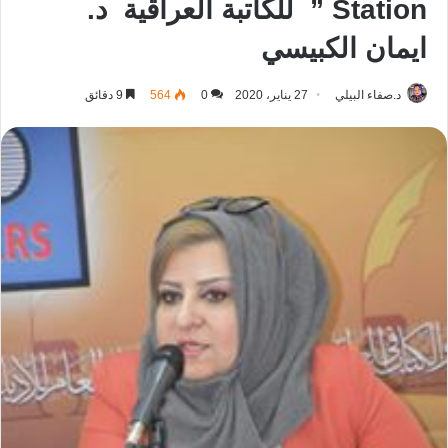
Station ” للكاتبة العراقية د.
ايمان الكبيسي
د.صفاء البيلي
27 يناير، 2020
0
564
9 دقائق