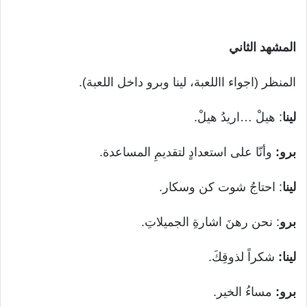
المشهد الثاني
المنظر (اجواء االلعبة، لينا وبرو داخل اللعبة).
لينا
: هيلْ …اريدُ هيلْ.
برو:
وأنّا على استعدادٍ لتقديمِ المساعدة.
لينا
: احتاجُ شوت كن وسكار.
برو
: نحن رهنَ اشارةِ الجميلاتِ.
لينا:
شكراً لذوقِكَ.
برو:
مساءُ الخير.