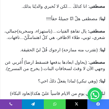
مصطفى
: انا كذلكَ …لكن لا تُخبري والديّنا بذلك.
لينا:
مصطفى هلْ انّا جميلةٌ حقاً!!!!
مصطفى:
يال تفاهةِ الفتيات…(باستهزاء، وسخرية)جمالي،
شعري، ثوبي، طلاء الاظافر، هي كلُ اهتمامكّنْ…تافهات.
لينا
: (تقترب منه ممازحة) ارجوك قُلْ ليّ الحقيقة.
مصطفى
: (يحاول ابعادها بدفعها فتسقط ارضا) أُغربي عن
وجهي الآن لا وقتَ لسخافاتِ البنات.( يخرج من المسرح).
لينا:
(وهي تبكي) لماذا يفعلُ ذلكَ اخي؟
لمْ يكنْ في يومٍ من الايام قاسياً عليّ هكذا(تعاود البكاء)
سأترك لهم البيت واغادر، فكلُ من فيهِ لا يُطاق.(تنظر في