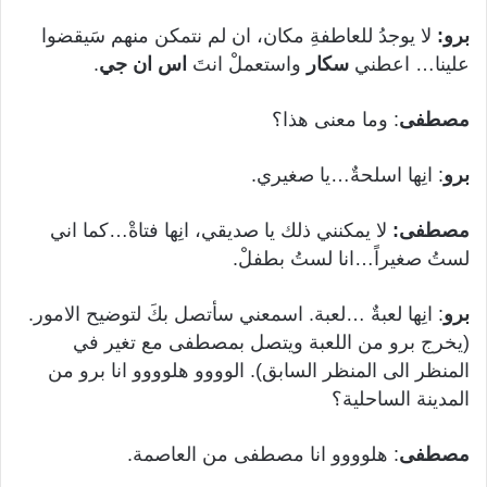
برو:
لا يوجدُ للعاطفةِ مكان، ان لم نتمكن منهم سَيقضوا
علينا… اعطني
سكار
واستعملْ انتَ
اس ان جي
.
مصطفى
: وما معنى هذا؟
برو
: انِها اسلحةٌ…يا صغيري.
مصطفى:
لا يمكنني ذلك يا صديقي، انِها فتاةْ…كما اني
لستُ صغيراً…انا لستُ بطفلْ.
برو
: انِها لعبةٌ …لعبة. اسمعني سأتصل بكَ لتوضيح الامور.
(يخرج برو من اللعبة ويتصل بمصطفى مع تغير في
المنظر الى المنظر السابق). الوووو هلوووو انا برو من
المدينة الساحلية؟
مصطفى
: هلوووو انا مصطفى من العاصمة.