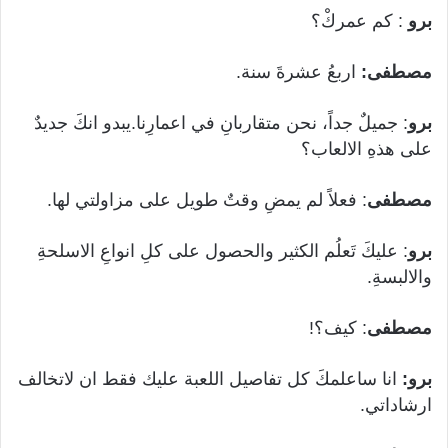
برو
: كم عمركْ؟
مصطفى:
اربعُ عشرةَ سنة.
برو
: جميلٌ جداً، نحن متقاربانِ في اعمارِنا.يبدو انكَ جديدٌ
على هذهِ الالعاب؟
مصطفى
: فعلاً لم يمضِ وقتٌ طويل على مزاولتي لها.
برو
: عليكَ تَعلُم الكثير والحصول على كلِ انواعِ الاسلحةِ
والالبسةِ.
مصطفى
: كيف؟!
برو:
انا ساعلمكَ كل تفاصيل اللعبة عليك فقط ان لاتخالف
ارشاداتي.