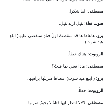
مصطفى
: اها شكرا.
صوت فتاة
: هَيِل اريد هَيِل.
برو:
هاهاها ها قد سقطتْ اولُ فتاةٍ سنقضي عليها( ابِلع
هيَد شوت).
الروبوت:
هناك خطأ.
مصطفى:
ماذا تعني بما قلتْ؟
برو:
( ابلع هيد شوت) معناها ضربتُها براسِها.
الروبوت:
خطأ.
مصطفى
: لالالا انتظر انِها فتاةٌ لا يجوزُ ضربها.