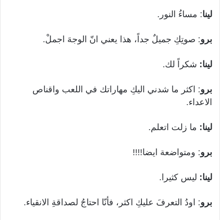
لينا
: مساءُ النور.
برو
: صوتِكِ جميلٌ جداً، هذا يعني انّ الوجهَ اجملْ.
لينا:
شكراً لك.
برو
: اكثر ما شدني اليكِ مهاراتك في اللعب واقناص
الاعداء.
لينا:
ما زلت اتعلم.
برو
: ومتواضعة ايضا!!!!
لينا:
ليس كثيرا.
برو
: اودُ التعرفَ عليكِ اكثر، فأنّا احتاجُ لصداقةِ الانقياء.