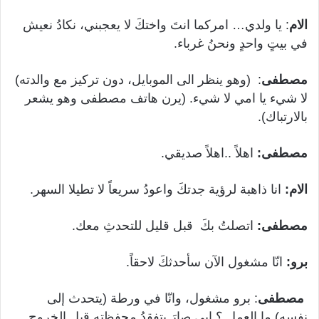
الام
: يا ولدي… امركما انتَ واختكَ لا يعجبني، نكادُ نعيش
في بيتٍ واحدٍ ونحنُ غرباء.
مصطفى
: (وهو ينظر الى الموبايل، دون تركيز مع والدته)
لا شيء يا امي لا شيء. (يرن هاتف مصطفى وهو يشعر
بالارتباك).
مصطفى:
اهلاً ..اهلاً صديقي.
الام:
انا ذاهبة لرؤية جدتكَ واعودُ سريعاً لا تطيلا السهر.
مصطفى:
اتصلتُ بكَ قبل قليل للتحدثِ معك.
برو:
انّا مشغول الآن سأحدثكَ لاحقاً.
مصطفى
: برو مشغول، وانّا في ورطة (يتحدث إلى
نفسه) ما العمل ؟ ابي صارَ يتفقدُ محفظتِه قبل الخروجِ