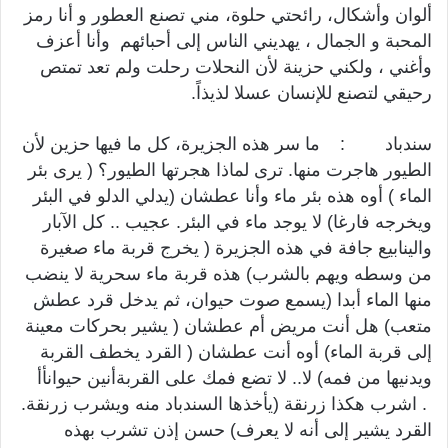
ألوان وأشكال، رائحتي حلوة، مني تصنع العطور و أنا رمز
المحبة و الجمال ، يهديني الناس إلى أحبائهم وأنا أعزف
وأغني ، ولكني حزينة لأن النحلات رحلت ولم تعد تمتص
رحيقي لتصنع للإنسان عسلا لذيذاً.
سندباد : ما سر هذه الجزيرة، كل ما فيها حزين لأن
الطيور هاجرت منها. ترى لماذا هجرتها الطيور؟ ( يرى بئر
الماء ) أوه هذه بئر ماء وأنا عطشان (يدلي الدلو في البئر
ويخرجه فارغا) لا يوجد ماء في البئر. عجيب .. كل الآبار
والينابيع جافة في هذه الجزيرة ( يخرج قربة ماء صغيرة
من وسطه ويهم بالشرب) هذه قربة ماء سحرية لا ينضب
منها الماء أبدا (يسمع صوت حيوان، ثم يدخل قرد عطش
متعب) هل أنت مريض أم عطشان ( يشير بحركات معينة
إلى قربة الماء) أوه أنت عطشان ( القرد يخطف القربة
ويدنيها من فمه) لا.. لا تضع فمك على القربةأنين حيوانأأ
. اشرب هكذا زرنقة (يأخذها السندباد منه ويشرب زرنقة.
القرد يشير إلى أنه لا يعرف) حسن إذن تشرب بهذه