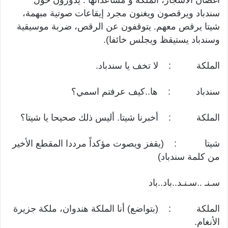
أغصان الأشجار، الملكة و مساعداتها . يدورون حول
سندباد ويرقصون ويغنون مجرد إيقاعات صوتية مبهمة،
شيتا يرقص معهم. يتوقفون عن الرقص، ضربة موسيقية
وسندباد يستيقظ ويجلس خائفا).
الملكة : لا تخف يا سندباد.
سندباد : ها..كيف عرفتم اسمي؟
الملكة : أخبرنا شيتا. أليس ذلك صحيحا يا شيتا؟
شيتا : (يقفز ويصوت مؤكداً مرددا المقطع الأخير
من كلمة سندباد)
سـنـ ..سـنـد..باد..باد
الملكة : (بتواضع) أنا الملكة هندوان، ملكة جزيرة
الأنغام.