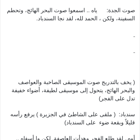
صوت الجدة: ياه .. اسمعوا صوت البحر الهائج، وتحطم
السفينة، ولكن ، الحمد لله، لقد نجا السندباد.
( يخف بالتدريج صوت الموسيقى الصاخبة والعواصف
والبحر الهائج، يتحول إلى موسيقى لطيفة، أضواء خفيفة
تدل على الفجر)
سندباد: ( ملقى على الشاطئ في الجزيرة ) يرفع رأسه
قليلاً وبقعة ضوء على السندباد)
أوه.. لقد طلع الفجر وهدأت العاصفة. لكن وا أسفاه ..