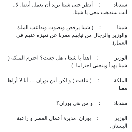
سندباد : أنظر حتى شيتا يريد أن يعمل أيضا. لا..
أنت ستذهب معي يا شيتا.
شييتا : ( شيتا يرقص ويصوت ويداعب الملك
والوزير والرجال من ثيابهم معربا عن تميزه عنهم في
العمل).
الوزير : اهدأ يا شيتا ، هل جننت؟ احترم الملكة (
شيتا يهدأ وينحني احتراما )
الملكة : ( تتلفت ) و لكن أين بوران … أنا لا أراها
معنا
سندباد : و من هي بوران؟
الوزير : بوران مديرة أعمال القصر و راعية
البستان.