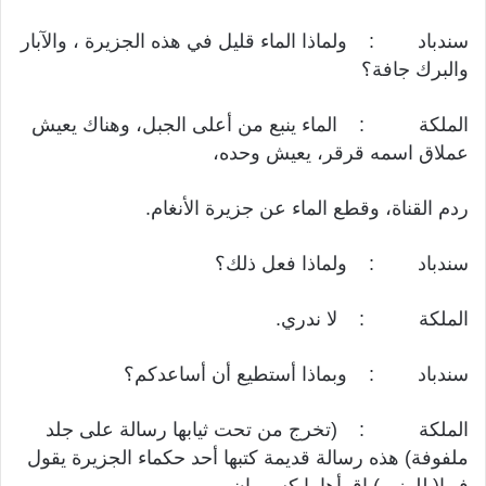
سندباد : ولماذا الماء قليل في هذه الجزيرة ، والآبار
والبرك جافة؟
الملكة : الماء ينبع من أعلى الجبل، وهناك يعيش
عملاق اسمه قرقر، يعيش وحده،
ردم القناة، وقطع الماء عن جزيرة الأنغام.
سندباد : ولماذا فعل ذلك؟
الملكة : لا ندري.
سندباد : وبماذا أستطيع أن أساعدكم؟
الملكة : (تخرج من تحت ثيابها رسالة على جلد
ملفوفة) هذه رسالة قديمة كتبها أحد حكماء الجزيرة يقول
فيها( للوزير) اقرأها يا كسروان.