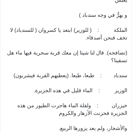
و يهرُّ في وجه سندباد )
الملكة : ( للوزير) ابتعد يا كسروان ( للسندباد) لا
تخف فنحن أصدقاء.
(تصافحه). قال لنا شيتا إن معك قربة سحرية فيها ماء هل
تسقينا؟
سندباد : طبعا، طبعا. (يعطيهم القربة فيشربون)
الوزير : الماء قليل في هذه الجزيرة.
خيزران : ولقلة الماء هاجرت الطيور من هذه
الجزيرة فحزنت الأزهار والكروم
والأشجار، ولم يعد يزورها الربيع.