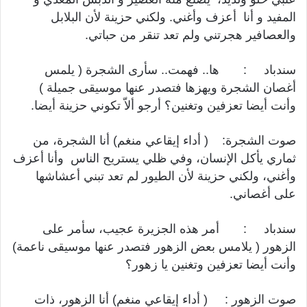
المفيد و أنا أعزف وأغني. ولكني حزينة لأن البلابل
والعصافير هجرتني ولم تعد تنقر من حباتي.
سندباد : ها.. فهمت.. سأرى الشجرة ( يلمس
أغصان الشجرة ويهزها فتصدر عنها موسيقى جميلة )
وأنت أيضا تعزفين وتغنين؟ أرجو ألاّ تكوني حزينة أيضا.
صوت الشجرة: ( أداء إيقاعي منغم) أنا الشجرة، من
ثماري يأكل الإنسان، وفي ظلي يستريح الناس وأنا أعزف
وأغني، ولكني حزينة لأن الطيور لم تعد تبني أعشاشها
على أغصاني.
سندباد : أمر هذه الجزيرة عجيب، سأمر على
الزهور ( يلامس بعض الزهور فتصدر عنها موسيقى ناعمة)
وأنت أيضا تعزفين وتغنين يا زهور؟
صوت الزهور : ( أداء إيقاعي منغم) أنا الزهور، ذات