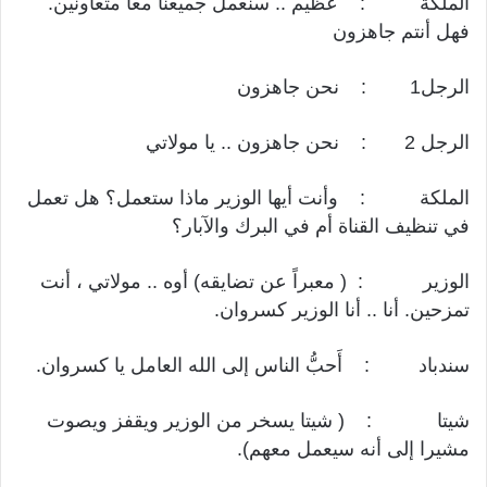
الملكة : عظيم .. سنعمل جميعنا معاً متعاونين.
فهل أنتم جاهزون
الرجل1 : نحن جاهزون
الرجل 2 : نحن جاهزون .. يا مولاتي
الملكة : وأنت أيها الوزير ماذا ستعمل؟ هل تعمل
في تنظيف القناة أم في البرك والآبار؟
الوزير : ( معبراً عن تضايقه) أوه .. مولاتي ، أنت
تمزحين. أنا .. أنا الوزير كسروان.
سندباد : أَحبُّ الناس إلى الله العامل يا كسروان.
شيتا : ( شيتا يسخر من الوزير ويقفز ويصوت
مشيرا إلى أنه سيعمل معهم).