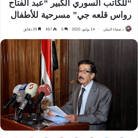
“للكاتب السوري الكبير “عبد الفتاح
رواس قلعه جي” مسرحية للأطفال
د.صفاء البيلي
14 يوليو، 2020
0
467
26 دقائق