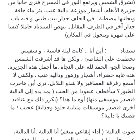
(تشرق الشمس ويرتفع النور في المسرح فنرى جانباً من
جزيرة الأنغام. أشجار موزعة. دالية عنب. بئر ماء جافة
وبجانبها مصطبة . في الخلف جدار بيت طيني و فيه باب.
جدار آخر في الطرف المقابل. ينهض السندباد حاملا كيسا
على ظهره ويتجول في المكان)
سندباد : أين أنا .. كانت ليلة قاسية ، و سفينتي
تحطمت على الشاطئ ، ولكن ها قد أشرقت الشمس
وصحا الجو، الحمد لله على النجاة .ما أجمل هذه الجزيرة.
هذه غابة خضراء، أشجار وزهور ودالية عنب . ولكنني لا
أسمع زقزقة العصافير ولا شدو البلابل، ترى أين هاجرت
الطيور؟ سأقطف عنقودا من العنب ( يمد يده إلى الدالية
فتصدر موسيقى منها) أوه ما هذا؟ (يكرر ذلك مع عناقيد
أخرى فتصدر موسيقات متباينة حلوة وجذابة) عجيب ! ما
قصتك يا دالية؟
صوت الدالية: ( أداء إيقاعي منغم) أنا الدالية .أنا الدالية،
عنبي حلو ولذيذ، يصنع منه العصير و الدبس المغذي و