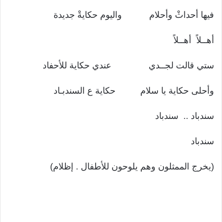
فيها أحداثْ وأحلام واليوم حكايةْ جديدة
أهــلاً أهــلاً
ستي قالت لجــدي عندي حكاية للأحفاد
وأحلى حكاية يا سلام حكاية ع السندبـاد
سندباد .. سندباد
سندباد
(يخرج الممثلون وهم يلوحون للأطفال . إظلام)