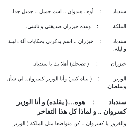
سندباد : أوه.. هندوان .. اسم جميل .. جميل جدا.
الملكة : وهذه خيزران صديقتي و نائبتي.
سندباد : خيزران .. اسم يذكرني بحكايات ألف ليلة
و ليلة.
خيزران : ( تضحك) أهلا بك يا سندباد.
الوزير : ( بتباه كبير) وأنا الوزير كسروان. لي شأن
وسلطان.
سندباد : هوه…( يقلده) و أنا الوزير
كسروان .. و لماذا كل هذا التفاخر
والغرور يا كسروان .. كن متواضعا مثل الملكة ( الوزير
يعبس