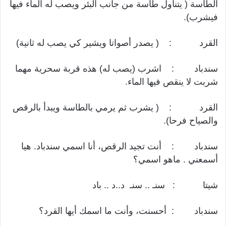
الطاسة ( يتناول طاسة من جانب البئر ويصب له الماء فيها
فيشرب).
القرد : ( يصدر أصواتا ويشير كي يصب له ثانية)
سندباد : اشرب (يصب له) هذه قربة سحرية مهما
شربت لا ينقص فيها الماء.
القرد : ( يشرب ثم يرمي بالطاسة ويبدأ بالرقص
والصياح فرحا).
سندباد : أنت تجيد الرقص، أنا اسمي سندباد. هيا
أسمعني . ماهو اسمي؟
شيتا : سن‍ـ .. سنـ د..د .. باد
سندباد : أحسنت، وأنت ما اسمك أيها القرد؟