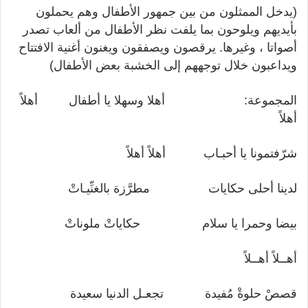
(يدخل الممثلون من بين جمهور الأطفال وهم يحملون
بأيديهم ويلوحون بما يلفت نظر الأطفال من ألعاب تصدر
أصواتا ، وغيرها. يرقصون ويصفقون ويغنون أغنية الافتتاح
ويداعبون خلال توجههم إلى الخشبة بعض الأطفال)
المجموعة: أهلا وسهلا يا أطفال أهلاً
أهلاً
شرّفتمونا يا أحبـاب أهلاً أهلاً
لدينا أحلى حكايات مطرَّزة بالغنِّيـاتْ
بيضا وحمرا يا سلام حكاياتْ ملوناتْ
أهــلاً أهــلاً
قصصْ حلوةْ مُفيدة تجعـل الدنيا سعيدة