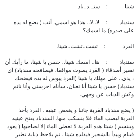
شيتا : سنـ..د..باد
سندباد : لا..لا.. هذا هو اسمي. أنت ( يضع له يده
على صدره) ما اسمك؟
القرد : تشت..تشت..شيتا.
سندباد : ها.. اسمك شيتا.. حسن يا شيتا، ما رأيك أن
نصير أصدقاء ( القرد يصوت موافقا، فيصافحه سندباد) آي
، يدي.. على مهلك يا شيتا (القرد يبوس له يده فيضحك
سندباد) حسن يا شيتا أنا تعبان، سأنام احرسني وأنا نائم
وكش الذباب عن وجهي.
( يضع سندباد القربة جانبا و يغمض عينيه . القرد يأخذ
القربة ليصب الماء فلا ينسكب منها. السندباد يفتح عينيه
ويبتسم ) شيتا هذه القربة لا تعطي الماء إلا لصاحبها ( يعود
فينام ويبدأ بالشخير فيقلده شيتا . ثم يلاحظ ذبابة تطير