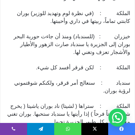
الملكة : (في نظرة لوم وتهديد للوزير) بوران
كابنتي تماماً، ربيتها في داري وأحببتها.
خيزران : (للسندباد) ومنذ أن جاءت حورية البحر
بوران إلى الجزيرة يا سندباد صارت الزهور والأطيار
والأشجار تعزف وتغني لها.
الملكة : لكن قرقر أفسد كل شيء.
سندباد : سنعالج أمر قرقر، ولكنكم شوقتموني
لرؤية بوران.
الملكة : ستراها ( لشيتا) ناد بوران ياشيتا ( يخرج
شيتا مصوتاً فرحاً ) إذا رأيتها يا سندباد ستحبها. بوران تغني
مع البلابل ، كل طيور الجزيرة تحبها.