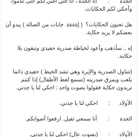
الجدة : أنا الجدة ، أنا التي أغني لكم حتى تناموا،
وأحكي لكم الحكايات.
هل تحبون الحكايات؟ ( إةةةة جابات من الصالة ) يبدو أن
بعضكم لا يريد حكاية.
إه .. سأذهب وأعود لخياطة صدرية حفيدي وتبقون بلا
حكاية.
(تتناول الصدرية والإبرة وهي تشد الخيط ) حفيدي دائما
يلعب ويمزق صدريته (تسمع لغط الأطفال) إذا كنتم
تريدون حكاية فقولوا بصوت واحد : احكي لنا يا جدتي.
الأولاد : احكي لنا يا جدتي.
الجدة : أنا سمعي ثقيل. ارفعوا أصواتكم.
الأولاد : (بصوت عال) احكي لنا يا جدتي.