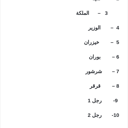
3
–
الملكة
4 – الوزير
5 – خيزران
6 – بوران
7 – شرشور
8 – قرقر
9- رجل 1
10- رجل 2