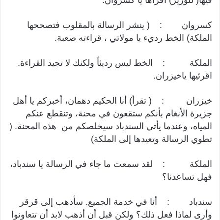
كسروان : ( ينشر الرسالة بالمقلوب فتصححها
الملكة) الخط رديء يا مولاتي ، قراءته صعبة.
الملكة : الخط ليس رديئاً ولكنك لا تجيد القراءة.
اقرئيها ياخيزران.
خيزران : ( تقرأ) أنا الحكيم دهمان، أخبركم يا أهل
جزيرة الأنغام بأنكم ستقعون في محنة، وتنقطع عنكم
المياه، وعندما يأتي السندباد سيخلصكم من هذه المحنة. (
تطوي الرسالة وتعيدها إلى الملكة)
الملكة : لقد سمعت ما جاء في الرسالة يا سندباد،
فهل تساعدنا؟
سندباد : أنا في خدمة الجميع. سأذهب إلى قرقر
وأرى لماذا فعل ذلك؟ ولكن قبل أن أذهب لابد أن تتعاونوا