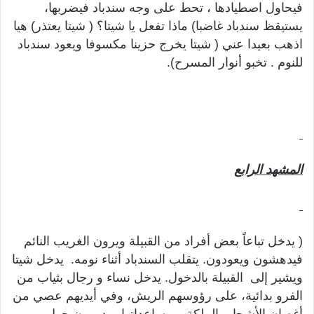
فيحاول اصطيادها ، تحط على وجه سندباد فيضربها،
يستيقظ سندباد غاضبا) ماذا تفعل يا شيتا؟ ( شيتا يعتذر) هيا
اذهب بعيدا عني ( شيتا يخرج حزينا مكسوفا ويعود سندباد
للنوم . تخبو أنوار المسرح).
المشهد الرابع
( يدخل تباعاً بعض أفراد من القبيلة ويرون الغريب النائم
فيدهشون ويعودون. يتقلب السندباد أثناء نومه. يدخل شيتا
ويشير إلى القبيلة بالدخول. يدخل نساء و رجال بثياب من
الفرو بدائية، على رؤوسهم الريش، وفي أيديهم عصي من