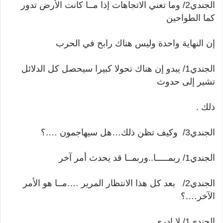
الجندي2/ وما تعني الاتجاهات إذا مــا كانت الأرض تدور
كما الطواحين
إن النهاية واحدة وليس هناك رابح في الحرب
الجندي1/ يبدو إن هناك تحولا كبيرا سيحصل كل الدلائل
تشير إلى حدوث
ذلك .
الجندي3/ وكيف تظن ذلك…هل سيهاجمون ….؟
الجندي1/ ربمـــــا..وربمــا قد يحدث أمر آخر
الجندي2/ بعد كل هذا الانتظار المرير ….مــا هو الأمر
الآخر….؟
الجندي1/ لا ادري……