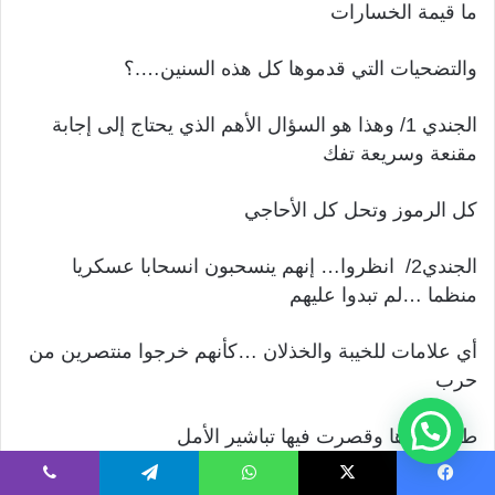
ما قيمة الخسارات
والتضحيات التي قدموها كل هذه السنين….؟
الجندي 1/ وهذا هو السؤال الأهم الذي يحتاج إلى إجابة
مقنعة وسريعة تفك
كل الرموز وتحل كل الأحاجي
الجندي2/ انظروا… إنهم ينسحبون انسحابا عسكريا
منظما …لم تبدوا عليهم
أي علامات للخيبة والخذلان …كأنهم خرجوا منتصرين من
حرب
طال أوارها وقصرت فيها تباشير الأمل
الجندي3/ المهم… إنهم انسحبوا من حصارهم علينا