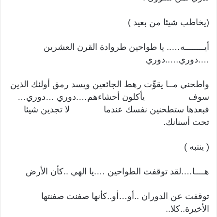
(يخاطب شيئا من بعيد )
أيــــــــه….. يا طواحين طروادة القرن العشرين
….دوري…..دوري
واطحني مــا يقوِّت رهط الجائعين ويسد رمق أولئك الذين
سوف يأكلون أحشاءهم….دوري …دوري…
فبعدها ستطحنين نفسك عندما لا تجدين شيئا
تحت أسنانك.
( ينتبه )
هــــا….لقد توقفت الطواحين ….يا الهي ..كأن الأرض
توقفت عن الدوران ..أو…أو..كأنها صفنت صفنتها
الأخيرة..كلا..