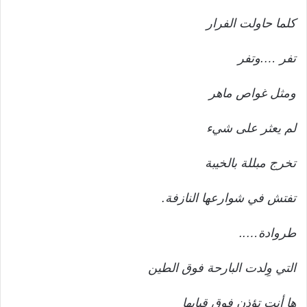
كلما حاولت الفرار
تفر ….وتفر
ومثل غواص ماهر
لم يعثر على شيء
تخرج مبللة بالخيبة
تفتش في شوارعها النازفة.
طروادة…..
التي وِلدت البارحة فوق الطين
ها أنت تؤذن فوق قبابها