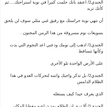
الجندي2/ اعتقد بأنك حلمت كثيرا في نوبة استراحتك….ثم
كأنك تريد
أن تنهي نوبة حراستك مع رفيق غبي مثلي سوف لن يلحق
بسويعات نوم مسروقة من هذا الزمن المجنون .
الجندي1/ اذهب إلى نومك ودعني اعد النجوم التي بدت
وكأنها تتساقط
على الأرض الواحدة تلو الأخرى
الجندي2/ بل تذكر واجبك وانتبه لتحركات العدو في هذا
الظلام الدامس
الذي يعرف جيدا كيف يستغله
الجندي1/ ألا ترى إن الظلام يمد ذراعيه مغطيا المكان