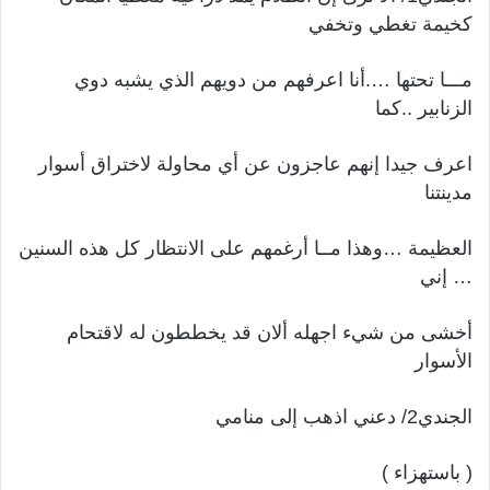
كخيمة تغطي وتخفي
مـــا تحتها ….أنا اعرفهم من دويهم الذي يشبه دوي
الزنابير ..كما
اعرف جيدا إنهم عاجزون عن أي محاولة لاختراق أسوار
مدينتنا
العظيمة …وهذا مــا أرغمهم على الانتظار كل هذه السنين
… إني
أخشى من شيء اجهله ألان قد يخططون له لاقتحام
الأسوار
الجندي2/ دعني اذهب إلى منامي
( باستهزاء )