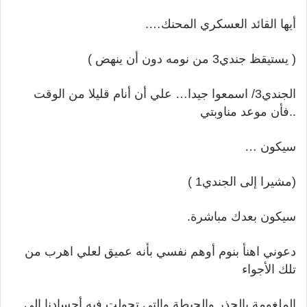
أيها القائد العسكري المحنك….
( يستيقظ جندي3 من نومه دون أن ينهض )
الجندي3/ اسمعوا جيدا… علي أن أنام قليلا من الوقت
..فأن موعد مناوبتي
سيكون …
(مشيرا إلى الجندي1 )
سيكون بعدك مباشرة.
دعوني اهنأ بنوم أوهم نفسي بأنه عميق لعلي اهرب من
تلك الأجواء
الملغومة بالحذر والحيطة والتي تحولت فيه أجسادنا إلى