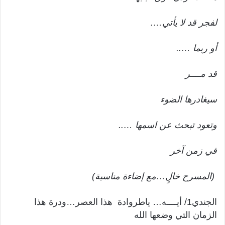
لفجر قد لا يأتي….
أو ربما …..
قد مــــر
سيغادرها الضوء
وتعود تبحث عن اسمها …..
في زمن آخر
(المسرح خالٍ…مع إضاءة مناسبة)
الجندي1/ أيــــه… ياطروادة هذا العصر…ودرة هذا
الزمان التي وضعها الله