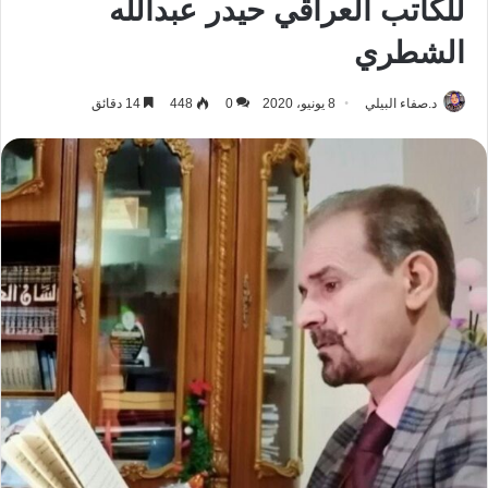
للكاتب العراقي حيدر عبدالله
الشطري
د.صفاء البيلي
8 يونيو، 2020
0
448
14 دقائق