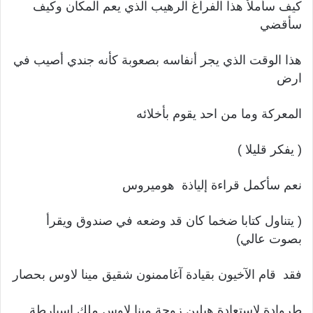
كيف سأملأ هذا الفراغ الرهيب الذي يعم المكان وكيف
سأقضي
هذا الوقت الذي يجر أنفاسه بصعوبة كأنه جندي أصيب في
ارض
المعركة وما من احد يقوم بأخلائه
( يفكر قليلا )
نعم سأكمل قراءة إلياذة هوميروس
( يتناول كتابا ضخما كان قد وضعه في صندوق ويقرأ
بصوت عالي)
فقد قام الآخيون بقيادة آغاممنون شقيق مينا لاوس بحصار
طروادة لاستعادة هيلين زوجة مينا لاوس ملك إسبارطة.