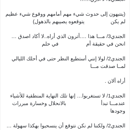
(ينتبهون إلى حدوث شيء مهم أمامهم ووقوع شيء عظيم
لم يكن يتوقعوه يصيبهم بالذهول)
الجندي3/ مـــا هذا ….أترون الذي أراه..لا أكاد اصدق …
انحن في حقيقة أم في حلم
الجندي2/ لولا إنني أستطيع النظر حتى في أحلك الليالي
لمــا صدقت مـــا
أراه ألان .
الجندي1/ لا تستغربوا… إنها تلك النهاية المنطقية للأشياء
عندمـــا تبدأ بالانحلال وخسارة مبررات
وجودها
الجندي2/ ولكننا لم نكن نتوقع أن ينسحبوا بهكذا سهولة …