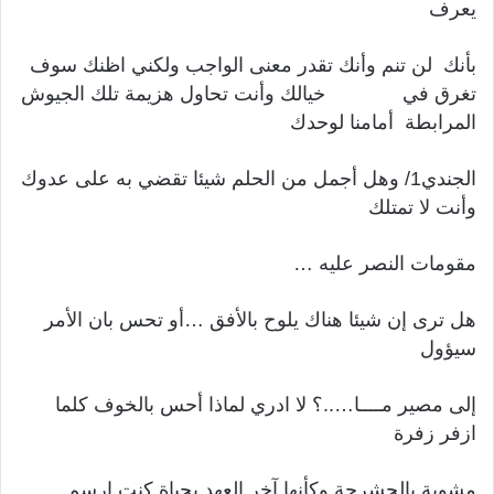
يعرف
بأنك لن تنم وأنك تقدر معنى الواجب ولكني اظنك سوف
تغرق في خيالك وأنت تحاول هزيمة تلك الجيوش
المرابطة أمامنا لوحدك
الجندي1/ وهل أجمل من الحلم شيئا تقضي به على عدوك
وأنت لا تمتلك
مقومات النصر عليه …
هل ترى إن شيئا هناك يلوح بالأفق …أو تحس بان الأمر
سيؤول
إلى مصير مــــا…..؟ لا ادري لماذا أحس بالخوف كلما
ازفر زفرة
مشوبة بالحشرجة وكأنها آخر العهد بحياة كنت ارسم