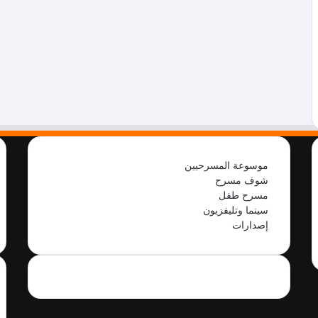
موسوعة المسرحيين
شوف مسرح
مسرح طفل
سينما وتليفزيون
إصدارات