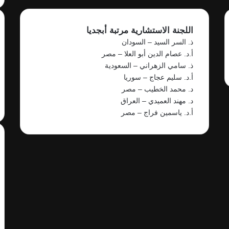
اللجنة الاستشارية مرتبة أبجديا
ذ. السر السيد – السودان
أ.د. عصام الدين أبو العلا – مصر
ذ. سامي الزهراني – السعودية
أ.د. سليم عجاج – سوريا
د. محمد الخطيب – مصر
د. مهند العميدي – العراق
أ.د. ياسمين فراج – مصر