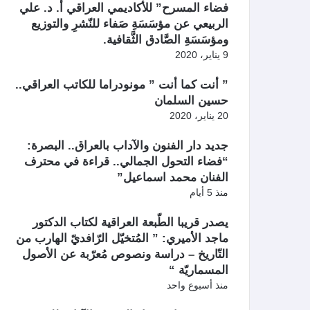
فضاء المسرح” للأكاديمي العراقي أ. د. علي
الربيعي عن مؤسَسَةِ صَفاء للنّشرِ والتوزيع
ومؤسَسَةِ الصَّادق الثَّقافية.
9 يناير، 2020
” أنت كما أنت ” مونودراما للكاتب العراقي..
حسين السلمان
20 يناير، 2020
جديد دار الفنون والآداب بالعراق.. البصرة:
“فضاء التحول الجمالي.. قراءة في محترف
الفنان محمد اسماعيل”
منذ 5 أيام
يصدر قريبا الطّبعة العراقية لكتاب الدكتور
ماجد الأميري: ” المُتخيّل الرّافديّ الهارب من
التّاريخ – دراسة ونصوص مُعرّبة عن الأصول
المسماريّة “
منذ أسبوع واحد