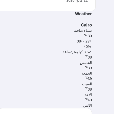
21 مايو، 2026
Weather
Cairo
سماء صافية
℃
30
38º - 29º
40%
3.52 كيلومتر/ساعة
℃
38
الخميس
℃
39
الجمعة
℃
39
السبت
℃
38
الأحد
℃
40
الأثنين