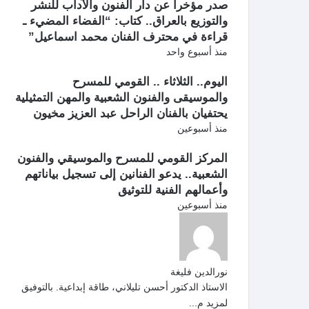
صدر مؤخرا عن دار الفنون والآداب للنشر
والتوزيع بالعراق.. كتاب: “الفضاء المضيء ـ
قراءة في محترف الفنان محمد اسماعيل”
منذ أسبوع واحد
اليوم.. الثلاثاء .. القومي للمسرح
والموسيقى والفنون الشعبية والمهن التمثيلية
يحتفيان بالفنان الراحل عبد العزيز مخيون
منذ أسبوعين
المركز القومي للمسرح والموسيقي والفنون
الشعبية.. يدعو الفنانين إلى تسجيل بياناتهم
وأعمالهم الفنية للتوثيق
منذ أسبوعين
نورالدين فليغة
الاستاذ الدكتور أحسن تليلاني، طاقة إبداعية. بالتوفيق
لمزيد م...