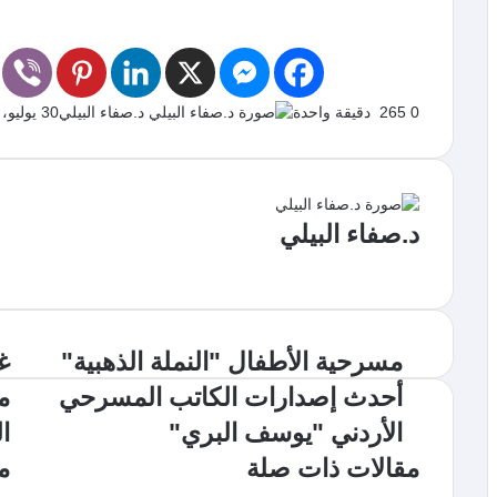
0
265
دقيقة واحدة
د.صفاء البيلي
30 يوليو، 2017
د.صفاء البيلي
م
و
ق
ع
ا
مسرحية الأطفال "النملة الذهبية"
ل
أحدث إصدارات الكاتب المسرحي
م
و
ي
الأردني "يوسف البري"
ا
ب
مقالات ذات صلة
م