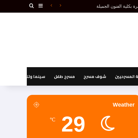
بحث عن
إضافة عمود جانبي
دون إقصاء.(1ـ 3)
المسرحيين
شوف مسرح
مسرح طفل
سينما وتليفزيون
Weather
29
℃