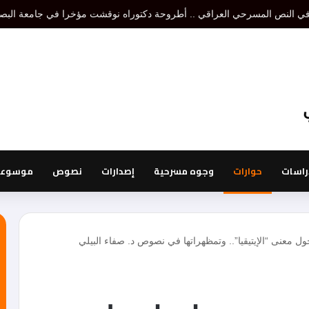
تنظير مسرحي هو إقصاء لتنظير أو تنظيرات أخرى، أما نظرية المسرح فتدرس الكل 
راسات
حوارات
وجوه مسرحية
إصدارات
نصوص
موسوعة 
حول معنى “الإيتيقيا”.. وتمظهراتها في نصوص د. صفاء البيلي