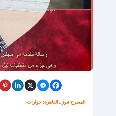
المسرح نيوز ـ القاهرة: حوارات
ـ