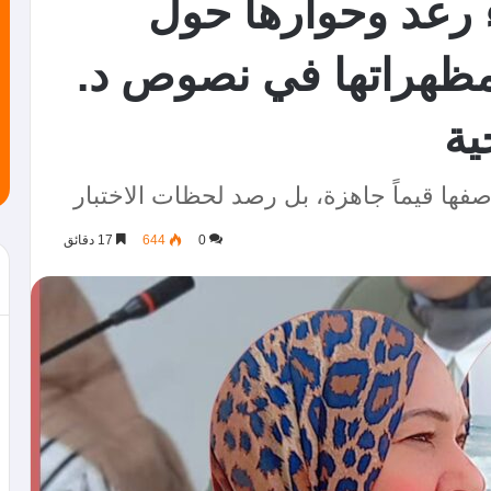
اء رعد وحوارها حول
وتمظهراتها في نصوص د.
ية
وصفها قيماً جاهزة، بل رصد لحظات الاختبار
0
644
17 دقائق