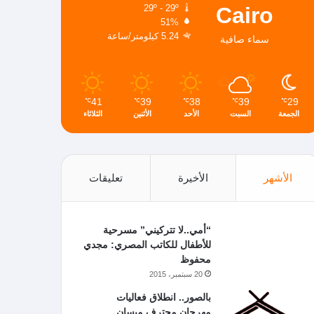
Cairo
29º - 29º
51%
5.24 كيلومتر/ساعة
سماء صافية
41
39
38
39
29
℃
℃
℃
℃
℃
الجمعة
السبت
الأحد
الأثنين
الثلاثاء
الأشهر
الأخيرة
تعليقات
“أمي..لا تتركيني” مسرحية
للأطفال للكاتب المصري: مجدي
محفوظ
20 سبتمبر، 2015
بالصور.. انطلاق فعاليات
مهرجان محترف ميسان