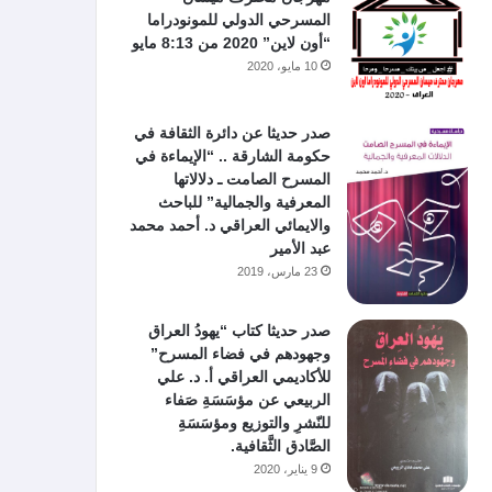
المسرحي الدولي للمونودراما
“أون لاين” 2020 من 8:13 مايو
10 مايو، 2020
صدر حديثا عن دائرة الثقافة في
حكومة الشارقة .. “الإيماءة في
المسرح الصامت ـ دلالاتها
المعرفية والجمالية” للباحث
والايمائي العراقي د. أحمد محمد
عبد الأمير
23 مارس، 2019
صدر حديثا كتاب “يهودُ العراق
وجهودهم في فضاء المسرح”
للأكاديمي العراقي أ. د. علي
الربيعي عن مؤسَسَةِ صَفاء
للنّشرِ والتوزيع ومؤسَسَةِ
الصَّادق الثَّقافية.
9 يناير، 2020