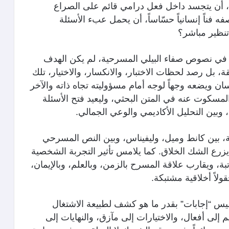
”، أن يتجسد داخل فعل درامي قائم على الصراع
فناً إنسانياً حسّاساً، أن يحمل عبء الأسئلة
تنظير مباشر؟
قا في نصوص صفاء البيلي المسرحية، لم يكن الهدف
قة، بل رصد لحظات الاختبار، والانكسار، والاختيار، تلك
ان ويضعه وجهاً لوجه أمام مسؤوليته تجاه ذاته والآخر
لمسكوت عنه في المتن البحثي، وليعيد فتح الأسئلة
 وبين التحليل الأكاديمي والوعي الجمالي.
ثة، بين كانط وميل، وليفيناس، وبين النص المسرحي
 بل يزرع الشك الخلاق. كما يلامس تأثير التجربة الشخصية
بة، ويقارب علاقة المسرح بالزمن، وبالعلم، وبالإيمان،
ولاً أخلاقية مشتبكة.
 ليس “إجابات” بقدر ما هو كشف لطبيعة الاشتغال
إلى أفعال، والاختيارات إلى مآزق، والنهايات إلى