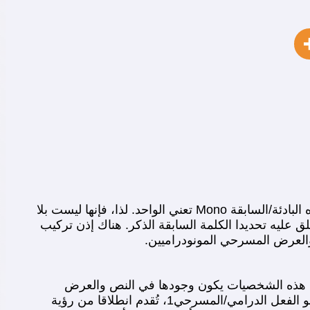
في اللغة الفرنسية تتركب كلمة Monodrame من بادئة/سابقة (Préfixe) هي Mono ، وجذر الكلمة الذي هو Drame . هذه البادئة/السابقة Mono تعني الواحد. لذا، فإنها ليست بلا
رامي تُطلق عليه تحديدا الكلمة السابقة الذكر. هناك إذن تركيب
 والعرض المسرحي المونودراميين.
ن هذه الشخصيات يكون وجودها في النص والعرض
المونودراميين عبر قناة واحدة هي قناة الشخصية الفاعلة. لذا، فإن الشخصيات الأخرى غير الفاعلة، ولكن لها أدوار في نمو الفعل الدرامي/المسرحي1، تُقدم انطلاقا من رؤية