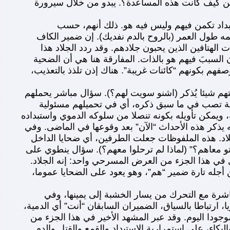
ا. لكن كيف كانت هذه المساعدة؟. يبدو من خلال سيرورة
بداد تكمن فيهم وليس فيه هو. ذلك أنهم، حسب
مه طول العمر (بالروح بالدم نفديك). إن ضمير الكاف
الهتافين الذين يحبون جلادهم. وقد ردد الجلاد هذا
 السببَ فيهم هو بالذات. المفارقة هنا هي أن الضحية
م بكونهم “كائنات غريبة”. هناك إذن تلذذ بالتعذيب،
حتهم شيئا يُذكر (اشنو سويت لهم؟). سؤال مباشر يحملهم
ية تصب في ما سبق ذكره، أي في تحميلهم مسئولية
، ويمكن تأويله بكونه تنصلا من سلوكه الدموي واستبداده
ه يذكر هذه الأحداث “الآن” بعد وقوعها في الماضى. وفي
اد. هذه الملفوظات جعلت الطرفين، أي ضحايا الداخل
و معاهم؟” (لماذا لم ترحلوا معهم؟). سؤال ينطوي على
ِل في هذا الجزء من العرض المسرحي واحد: إنه الجلاد.
 أجله تارة ضمير “هم”، وهو يعود على الضحايا عموما،
اشرة مع التحرك من يسار الخشبة إلى يمينها، وفي
 ارتباطا بالسياق، الضميران السابقان “أنت” أي الدمية،
وجودا اليوم. وقد عبر المشهد الأخير في هذا الجزء من
بكاء، على استمرارية الاستبداد والقمع والقتل والدم.