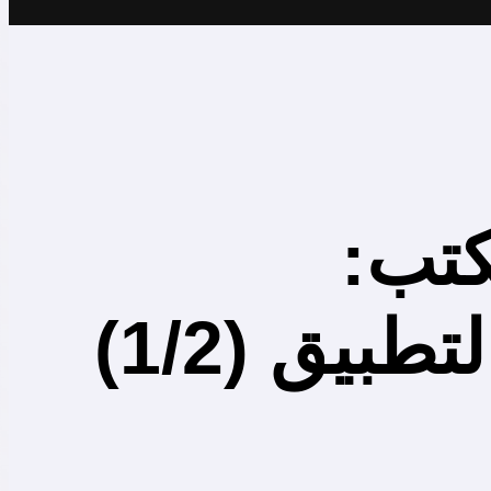
كتب:
بيق (1/2)