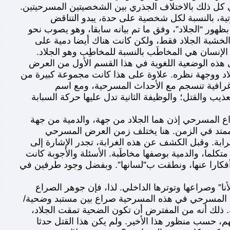
وحي كل ذلك بالاختلاف الجذري بين الشخصيتين المسرحيتين.
ية، بالنسبة لكل شخصية على حدة، يبدو التناقض
هور “الجلاد”، وفق ما تم بيانه سابقا، وهو يصوب نحو
الخشبة الجلاد فقط، ولكن كانت هناك أيضا دمية على
إنسان هي المخاطَب بالنسبة للمخاطِب وهو الجلاد.
هذه الوضعية اللغوية في هذا القسم الأول من العرض
اد ووجهة نظره. علاوة على هذا كانت مجموعة كبيرة من
غرافية تنسجم مع الأحداث المسرحية، ومع اسم
يب والقتل؛ والوظيفة الثانية تدل عليها حركة السبابة
اع المسرحي إذن هما الجلاد من جهة، والدمية من جهة
ع ممتد في الزمن. هنا يختلف زمن العرض المسرحي
رابة. وقبل الكشف عن هذه الغرابة، تجدر الإشارة إلى
لما، والدمية بوصفها مخاطَبة. الأسئلة والأجوبة كانت
 وأفكارا عنها، ونطقت ب”لسانها”. وبفضل وجود طرفين في
ا” وصراعها وتوترها الداخلي. لذا، فإن جوهر الصراع
راع المسرحي في هذه المسرحية صراع بين مستبد وضحية/
. ذلك أنه من المفترض أن تكون الضحية تمقت الجلاد،
م، حسب منظور هذا الأخير. ولم يكن هذا القتل حدثا