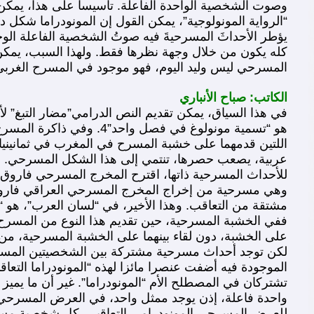
وصوت الشخصية الواحدة الفاعلة. تأسيسا على هذا، يمكن ال
يؤطر الأحداثَ المسرحيةَ فيه صوتُ الشخصية الفاعلة ال
كله يكون من خلال وجهة نظرها فقط. ولهذا السبب، يمكن اع
المسرحي ليس وليد اليوم، فهو موجود في المسرح الغربي
الكاتب: صباح الأنباري
هو “تسمية مونولوغ في فص
عربية، يصعب حصرها، تنتمي إلى هذا الشكل المسرحي. ليس
للأحداث المسرحية ذاتها، اقترح المخرج المسرحي فاروق ص
وهي مسرحية من إخراج المخرج المسرحي العراقي فاروق صب
ففي الخشبة المسرحية، حين تقديم هذا النوع من المسرح، 
على الخشبة، دون لقاء بينهما على الخشبة المسرحية، م
لكن توجد أحداث مسرحية مشتركة بين الشخصيتين المسرحي
الموجودة فيه أضفت عنصرا مائزا لهذه “المونودراما التعاق
تشتركان في المصطلح الأم “المونودراما”. غير أن ما يميز
واحدة فاعلة، إذن يوجد ممثل واحد، في العرض المسرحي ا
للعرض المسرحي المونودرامي التعاقبي. كل شخصية مسرحي