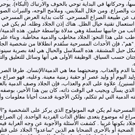
اسها، وحركاتها في البداية توحي بالخوف والارتباك (البكاء). ي
 والصراع. ومن خلال الملابس، وملامح الوجه، والنبرات الصوت
شف عن طبيعة الصراع المسرحي. كانت بداية العرض المسرحي بظ
تعمال تقنية خيال الظل. هناك إذن الجلاد وظله. لم يكن في 
ن جانبيها سلسلة وهي مدلاة بواسطة حبلين. هذه الدمية/ ال
لى هذا النحو: الجلاد مخاطِب والدمية مخاطَبة. وبناء على 
هم”، فإن الأحداث المسرحية ستُقدم انطلاقا من شخصية الجل
شكل حبل المشنقة. هذه السلاسل والحبال هي لغة بصرية سينو
ن حسب السياق. الوظيفة الأولى هي أنها وسائل للتعليق والتعذ
.
 الدم والعذاب. وضحيتهما معا هي الدمية/الإنسان. طرفا الصر
يد اليوم أو وليد عصر أو حقبة زمنية معينة. وعليه، فهو صرا
سنين). علاوة على الدم والعذاب، فإن الجلاد وصف الدمية بالغ
ي يسأل ويجيب في الوقت ذاته، كان بين هذا الأخير، بوصفه متك
ه الدمية التي لم تتكلم، ولكن الأجوبة قدمت أحيانا معلومات
لمسرحية لم يكن فيه المونولوج الذي يركز على الشخصية و”الأن
صراع له موضوع يتعدى نطاق الذات الفردية الواحدة. إن الص
بكونها غريبا . كشفت الأسئلة والأجوبة عن وجه الغرابة فيه
حية أو بالأحرى الضحايا هم الذين “ساعدوا” الجلاد على قتله