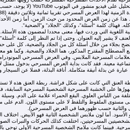
العرض المسرحي “سؤال الجلاد والضحية”
”. هذا عن زمن العرض المحدود من حيث الزمن، أما زمن الأحد
. فهناك كلمة “أسئلة”، وكذلك “الجلاد” و”الضحية”.
يبية اللغوية التي وردت فيها، معنى محددا لمضمون هذه الأسئلة. 
نف لا يشير إليه العنوان. وحتى إذا تم النظر إلى كلمة “أسئلة” ا
يتضح بجلاء من خلال أسئلة كل من الجلاد والضحية، كل على 
ع المصطلح المقترح المذكور، هما الجلاد والضحية. وكما هو م
لعلامات المسرحية الملابس. وفي العرض المسرحي المونودرامي 
اجتماعية معينة. فقد كانت بداية العرض المسرحي بدخول ممثل
ارة عن بذلة أنيقة متكاملة. أناقة البذلة، فضلا عن السيجار 
بطة العنق التي كانت على شكل فراشة. ربطة العنق هذه لا تستع
ظهورُها على الخشبة المسرحية الشخصيةَ المسرحية السابقة، 
ة من اللباس العلوي. البقع الحمراء علامة على الدم. وسيلة تب
ى مستوى الملفوظ والتلفظ لا على مستوى اللون. الدم على مل
لى والثانية حسب ظهورهما في العرض المسرحي).
أسود. أما لون ملابس الشخصية الثانية فهو الأبيض. اختلاف ا
 للشخصيتين المسرحيتين، اختلفت كذلك الحركات والنبرات الصو
ية. فبينما كانت ملامح الشخصية المسرحية الأولى توحي بال