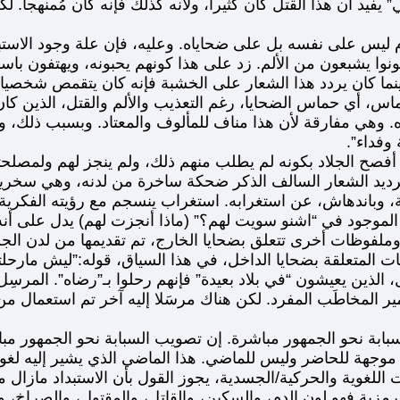
ني” يفيد أن هذا القتل كان كثيرا، ولأنه كذلك فإنه كان مُمنهج
 ليس على نفسه بل على ضحاياه. وعليه، فإن علة وجود الاست
ونوا يشبعون من الألم. زد على هذا كونهم يحبونه، ويهتفون باس
نما كان يردد هذا الشعار على الخشبة فإنه كان يتقمص شخصيات 
ماس، أي حماس الضحايا، رغم التعذيب والألم والقتل، الذين كان
وهي مفارقة لأن هذا مناف للمألوف والمعتاد. وبسبب ذلك، وصفه
وفداء”.
ة، أفصح الجلاد بكونه لم يطلب منهم ذلك، ولم ينجز لهم ولمصل
 ترديد الشعار السالف الذكر ضحكة ساخرة من لدنه، وهي سخر
غة، وباندهاش، عن استغرابه. استغراب ينسجم مع رؤيته الفكرية
ة الموجود في “اشنو سويت لهم؟” (ماذا أنجزت لهم) يدل على أن
لفوظات أخرى تتعلق بضحايا الخارج، تم تقديمها من لدن الجل
 المتعلقة بضحايا الداخل، في هذا السياق، قوله:”ليش مارحلت
ل، الذين يعيشون “في بلاد بعيدة” فإنهم رحلوا بـ”رضاه”. المرس
ير المخاطَب المفرد. لكن هناك مرسَلا إليه آخر تم استعمال من
بابة نحو الجمهور مباشرة. إن تصويب السبابة نحو الجمهور مب
وجهة للحاضر وليس للماضي. هذا الماضي الذي يشير إليه لغويا،
 اللغوية والحركية/الجسدية، يجوز القول بأن الاستبداد مازال م
مزية فهو لون الدم، والسكين، والقاتل، والمقتول، والصراخ، وال