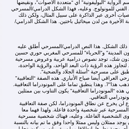
لرواية “البوليفونية” أي “متعددة الأصوات”، ونقيضها
سرحي “مونولوجي”2 بمفهوم هذا الأخير، وليس بالمعنى الفني للمونولوج. وعليه، فهذا الشكل الدرامي/المسرحي
صيات أخرى عبر الذاكرة على سبيل المثال، ولكن ذلك
 الأخيرة من لدن ميخائيل باختين. هذا الشكل الدرامي/
ي”مضار التبغ” لأنطون تشيخوف A.Tchekhov (1860-1904)3 بوصفه مثالا على ذلك الشكل. هذا النص الدرامي/المسرحي أَطلق عليه
 المثال “مجنون المدينة” و”الحرباء” للمسرحي المغربي حوري حسين
رب في ثمانينيات القرن العشرين، وكذلك “ميكروكراسي”5 للحسن قناني. وبدون شك، توجد نصوص درامية عربية وعروض مسرحية
ز هذه الرؤية ذات البعد الواحد، والرؤية الواحدة،
طبق على مسرحية “أسئلة الجلاد والضحية”.
لعراقي أيضا صباح الأنباري. هذه الصفة “التعاقبية”
مشتقة من التعاقب. وهذا الأخير، في “لسان العرب”، هو “التداول”6. ذلك أنه يقال:”هما يتعاقبان ويَعْتقبان أي إذا جاء هذا، ذهب هذا”7. وهذا ينطبق تماما على المونودراما التعاقبية.
 “المونودراما التعاقبية” يكون التناوب بين ممثلين
ودرامي التعاقبي.
ن يخرج عن نطاق المونودراما، لكن صفة التعاقبية
ث المسرحية عبر شخصية واحدة فاعلة. ولهذا فهما معا
مستوى الشخصية الفاعلة. وعليه، فهناك شخصية مسرحية
د ممثلان وليس ممثلا واحدا وفق ما تم بيانه بالنسبة
 وجهة نظرها. انطلاقا مما سبق بيانه، سيكون تحليل