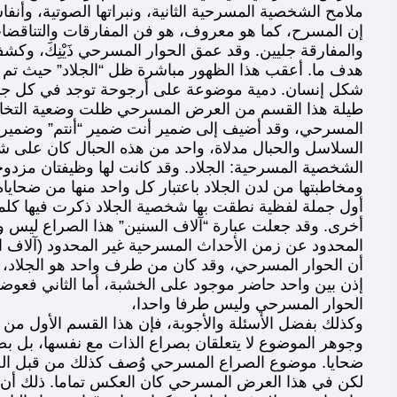
ملامح الشخصية المسرحية الثانية، ونبراتها الصوتية، وأنف
إن المسرح، كما هو معروف، هو فن المفارقات والتناقضات
والمفارقة جليين. وقد عمق الحوار المسرحي ذَيْنِكَ، وك
هدف ما. أعقب هذا الظهور مباشرة ظل “الجلاد” حيث تم اس
شكل إنسان. دمية موضوعة على أرجوحة توجد في كل جانب م
طيلة هذا القسم من العرض المسرحي ظلت وضعية التخاطب ع
المسرحي، وقد أضيف إلى ضمير أنت ضمير “أنتم” وضمير “
السلاسل والحبال مدلاة، واحد من هذه الحبال كان على 
الشخصية المسرحية: الجلاد. وقد كانت لها وظيفتان مزدوجتا
ومخاطبتها من لدن الجلاد باعتبار كل واحد منها من ضحاياه
أول جملة لفظية نطقت بها شخصية الجلاد ذكرت فيها كلمتا
أخرى. وقد جعلت عبارة “آلاف السنين” هذا الصراع ليس ول
المحدود عن زمن الأحداث المسرحية غير المحدود (آلاف ال
أن الحوار المسرحي، وقد كان من طرف واحد هو الجلاد، الذ
إذن بين واحد حاضر موجود على الخشبة، أما الثاني فعوضت
الحوار المسرحي وليس طرفا واحدا،
وكذلك بفضل الأسئلة والأجوبة، فإن هذا القسم الأول من ا
وجوهر الموضوع لا يتعلقان بصراع الذات مع نفسها، بل ب
ضحايا. موضوع الصراع المسرحي وُصف كذلك من قبل الجلاد 
لكن في هذا العرض المسرحي كان العكس تماما. ذلك أن الض