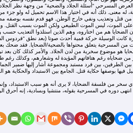
العرض المسرحي “أسئلة الجلاد والضحية” من وجهة نظر الجلاد.
 له معنى. ذلك أنه في اختيار هذا الاسم تحميل له ولو جزء من
 من قتل وتعذيب ونفي خارج الوطن. فهو قدم نفسه بوصفه مطلوب
على الموت، ليس الموت الطبيعي ولكن الموت بسبب القتل. وهي م
ن الضحايا هم من اختاروه، وهم الذين استلذوا التعذيب حسب و
 كانت الوسيلة حركة فمية أحدث صوتا (بعد نطق “فردوس الفقرا
ن المسرحية يتعلق محتواها بالضحية/الضحايا. فقد ضحك بعد 
ضحايا هو موضوع سخرية من لدن الجلاد. والأمر كذلك كان بعد تر
 من ضحاياه رغم هتافاتهم المؤيدة له وشعارهم، وكذلك رغم طا
بين الطرفين، بين فرد مستبد ومجموعة أشار إليها ضمير الجماع
بيل فيها بوصفها حكاية قتل. الجامع بين الاستبداد والحكاية هو 
 سخر من فلسفة الضحايا، لا يرى أنه هو سبب الاستبداد، وإنما 
انتهى دوره في المسرحية بقوله، منتشيا وبسادية، إنه أحرق ال