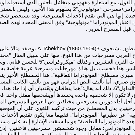
قول، مع استعارة مفهومي ميخائيل باختين الذي استعمله لوسم ا
“الرواية المونولوجية”، يمكن القول إن المونودراما شكل درامي/م
وحيدة. إنها هي التي تقدم الأحداث المسرحية، وقد تستحضر شخ
تبار المونودراما “مونولوجية” وفق المعنى المحدد لهذه الصفة
 قبل المسرح العربي.
في هذا السياق، يمكن تقديم النص الدرام
ل واحد”4. وفي ذاكرة المسرح العربي مسرحيات من هذا النوع. منها على سبيل
اللتين قدمهما على خشبة المسرح في المغ
 هذا فحسب، بل هناك مهرجانات مسرحية عربية خاصة به. لتجاو
بري مصطلح “المونودراما التعاقبية”. هذا المصطلح الأخير ين
ري، أما تأليف النص الدرامي فهو من تأليف الكاتب المسرحي ا
لا تكون إلا شخصية واحدة يجسدها أويشخصها ممثل واحد. في هذه
ن أجل أداء دورين مسرحيين مختلفين في العرض المسرحي المون
تين. يدل المصطلح من حيث تركيبه اللغوي على أن الموضوع ل
بية” عن نظيرتها “المونودراما”. ففيهما معا يكون تقديم الأحدا
 هذه “المونودراما التعاقبية” هو ما سبقت الإشارة إليه على 
لمونودرامي؛ مقابل وجود شخصيتين مسرحيتين فاعلتين، إذن يوج
ة تقدم الأحداث المسرحية المشتركة حسب رؤيتها الفكرية أي