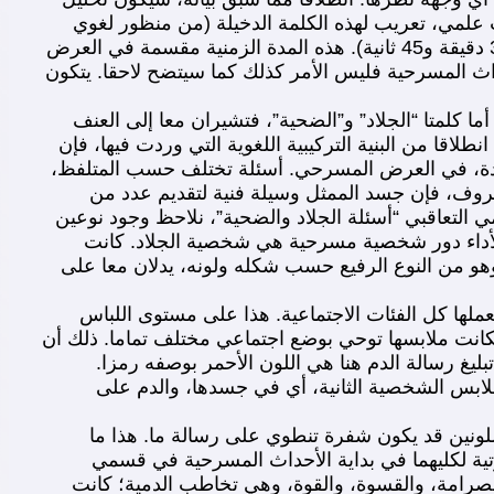
. سيعتمد هذا التحليل على فيديو منشور في اليوتوب YouTube (لا يوجد، حسب علمي، تعريب لهذه الكلمة الدخيلة (من منظور لغوي
صرف)) تم تصويره أثناء تقديمه في تورنتو بكندا . تبلغ المدة الزمنية لهذا العرض المسرحي تقريبا ثمانية وثلاثين دقيقة (38 دقيقة و45 ثانية). هذه المدة الزمنية مقسمة في العرض
اث المسرحية فليس الأمر كذلك كما سيتضح لاحقا. يتكون
أما كلمتا “الجلاد” و”الضحية”، فتشيران معا إلى العنف
نطلاقا من البنية التركيبية اللغوية التي وردت فيها، فإن
حدة، في العرض المسرحي. أسئلة تختلف حسب المتلفظ،
عروف، فإن جسد الممثل وسيلة فنية لتقديم عدد من
التعاقبي “أسئلة الجلاد والضحية”، نلاحظ وجود نوعين
 لأداء دور شخصية مسرحية هي شخصية الجلاد. كانت
وهو من النوع الرفيع حسب شكله ولونه، يدلان معا على
ملها كل الفئات الاجتماعية. هذا على مستوى اللباس
فكانت ملابسها توحي بوضع اجتماعي مختلف تماما. ذلك أن
ليغ رسالة الدم هنا هي اللون الأحمر بوصفه رمزا.
ابس الشخصية الثانية، أي في جسدها، والدم على
للونين قد يكون شفرة تنطوي على رسالة ما. هذا ما
تية لكليهما في بداية الأحداث المسرحية في قسمي
صرامة، والقسوة، والقوة، وهي تخاطب الدمية؛ كانت