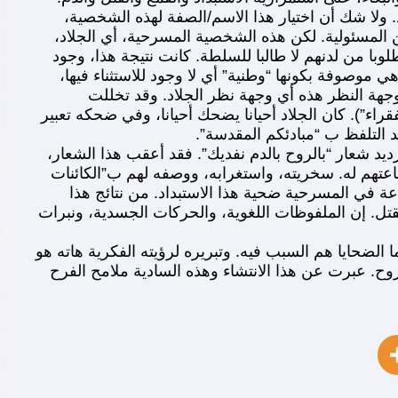
 ولا شك أن اختيار هذا الاسم/الصفة لهذه الشخصية،
 المسئولية. لكن هذه الشخصية المسرحية، أي الجلاد،
ا من لدنهم لا طالبا للسلطة. كانت نتيجة هذا، وجود
وصوفة بكونها “وطنية” أي لا وجود للاستثناء فيها،
جهة النظر هذه أي وجهة نظر الجلاد. وقد تخللت
ء”). كان الجلاد أحيانا يضحك أحيانا، وفي ضحكه تعبير
التلفظ ب “مبادئكم المقدسة”.
ديد شعار “بالروح بالدم نفديك”. فقد أعقب هذا الشعار،
عتهم له. سخريته، واستغرابه، ووصفه لهم ب”الكائنات
ة في المسرحية ضحية هذا الاستبداد. من نتائج هذا
القتل. إن الملفوظات اللغوية، والحركات الجسدية، ونبرات
الضحايا هم السبب فيه. وتبريره لرؤيته الفكرية هاته هو
روح. عبرت عن هذا الانتشاء وهذه السادية ملامح الفرح