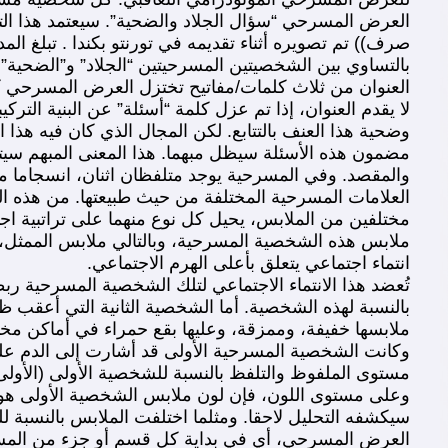
بالتساوي بين الشخصيتين المسرحيتين “الجلاد” و”الضحية
العنوان من ثلاث كلمات/مفاتيح تختزل العرض المسرحي كله
لا يقدم العنوان، إذا تم عزل كلمة “أسئلة” عن البنية الترك
وضحية هذا العنف بالتتابع. لكن المجال الذي كان فيه هذا الع
مضمون هذه الأسئلة سيظل مبهما. هذا المعنى المبهم س
والمقصد. وفي المسرحية يوجد متلفظان اثنان، انسجاما م
العلامات المسرحية المختلفة من حيث طبيعتها. من هذه ا
مختلفين من الملابس، يحيل كل نوع منهما على تراتبية 
ملابس هذه الشخصية المسرحية، وبالتالي ملابس الممثل، عب
انتماء اجتماعي يتعلق بأعلى الهرم الاجتماعي.
تُعضد هذا الانتماء الاجتماعي لتلك الشخصية المسرحية ر
بالنسبة لهذه الشخصية. أما الشخصية الثانية التي أعقب 
ملابسها خفيفة، وممزقة، وعليها بقع حمراء في أماكن مختلف
وكانت الشخصية المسرحية الأولى قد أشارت إلى الدم عل
مستوى الملفوظ والتلفظ بالنسبة للشخصية الأولى (الأو
وعلى مستوى اللون، فإن لون ملابس الشخصية الأولى هو ال
سيكشفه التحليل لاحقا. ومثلما اختلفت الملابس بالنسبة
العرض المسرحي، أي في بداية كل قسم أو جزء من المسرح