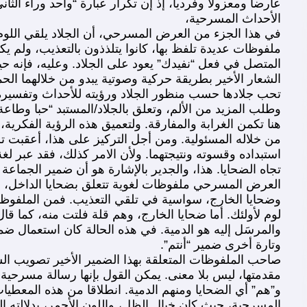
عارضا ومعزولا وفرديا، إذ إن تكرار عبارة “واحد وراء الثا
الأحداث المسرحية،
في هذا الجزء من العرض المسرحي، أن الجلاد يلقي اللوم
ملفوظات عديدة تلفظ بها، كانوا يتلذذون بالتعذيب، ولم يك
المتصل في فعل “نفيدك” يعود على الجلاد. وعليه، فإنه حي
الشعار الأخير بطريقة حركية وصوتية يبدو من خلالهما الح
تحب جلادها حسب منظور الجلاد ورؤيته للأحداث وتفسيره. 
وطلب المزيد من الألم، وتعلق بالجلاد/المستبد “حبا وطاعة 
هنا تكمن الغرابة والمفارقة. ولتعميق هذه الرؤية الفكري
من خلاله المسئولية. ومن أجل التركيز على هذا، أعقبت
استبداده وقسوته ونتيجتهما. ولأن الامر كذلك، فقد عبر ل
تجاه الضحايا. هذا، والجدير بالإشارة هو أن ضمير الجماع
العرض المسرحي ملفوظات لغوية تتعلق بضحايا الداخل، وم
وضحايا الخارج، سواسية في تلقي التعذيب. فمن الملفوظات
لوم لأولئك. أما ضحايا الخارج، وهم قلة فلتت منه، كما قا
والمرسَل إليه هو الدمية. في هذه الحالة كان استعمال ضم
وتارة أخرى ضمير “أنتم”.
صاحب الملفوظات المتعلقة بهذا الضمير الأخير تصويب الس
مقدمتها، ليس بلا معنى. يمكن القول بإنها رسالة مسرحية م
و”هم” أي الضحايا ومنهم الدمية. انطلاقا من هذه المعطيات
المسرحية، حيث كان خيال الظل، واللون الأحمر، بدلالته الر