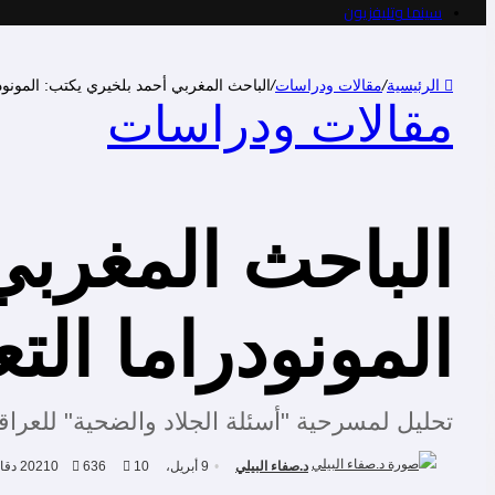
سينما وتليفزيون
الرئيسية
/
مقالات ودراسات
/
الباحث المغربي أحمد بلخيري يكتب: المونودراما
مقالات ودراسات
الباحث المغربي
المونودراما التعا
تحليل لمسرحية "أسئلة الجلاد والضحية" للعراقي
د.صفاء البيلي
9 أبريل، 2021
10 دقائق
636
0