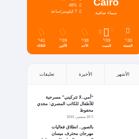
Cairo
48%
7 كيلومتر/ساعة
سماء صافية
41
39
38
39
30
℃
℃
℃
℃
℃
الجمعة
السبت
الأحد
الأثنين
الثلاثاء
الأشهر
الأخيرة
تعليقات
“أمي..لا تتركيني” مسرحية
للأطفال للكاتب المصري: مجدي
محفوظ
20 سبتمبر، 2015
بالصور.. انطلاق فعاليات
مهرجان محترف ميسان