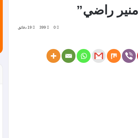
منير راضي”
0
399
19 دقائق