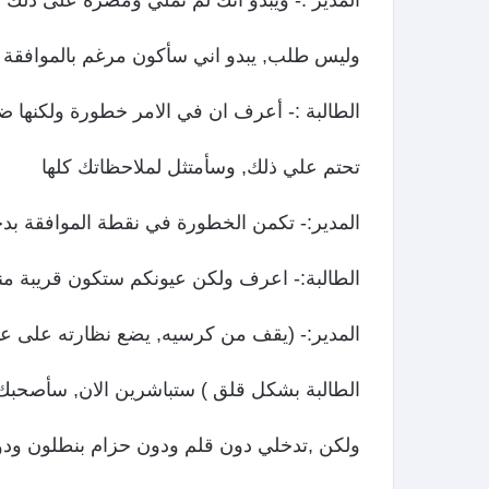
المدير :- ويبدو انك لم تملي ومصره على ذلك ا
وليس طلب, يبدو اني سأكون مرغم بالموافقة ع
الطالبة :- أعرف ان في الامر خطورة ولكنها 
تحتم علي ذلك, وسأمتثل لملاحظاتك كلها
المدير:- تكمن الخطورة في نقطة الموافقة ب
الطالبة:- اعرف ولكن عيونكم ستكون قريبة من
المدير:- (يقف من كرسيه, يضع نظارته على عين
الطالبة بشكل قلق ) ستباشرين الان, سأصحبك 
ولكن ,تدخلي دون قلم ودون حزام بنطلون ود