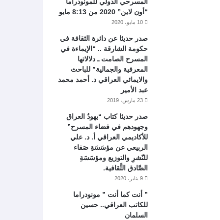
المسرحي الدولي للمونودراما
“أون لاين” 2020 من 8:13 مايو
10 مايو، 2020
صدر حديثا عن دائرة الثقافة في
حكومة الشارقة .. “الإيماءة في
المسرح الصامت ـ دلالاتها
المعرفية والجمالية” للباحث
والايمائي العراقي د. أحمد محمد
عبد الأمير
23 مارس، 2019
صدر حديثا كتاب “يهودُ العراق
وجهودهم في فضاء المسرح”
للأكاديمي العراقي أ. د. علي
الربيعي عن مؤسَسَةِ صَفاء
للنّشرِ والتوزيع ومؤسَسَةِ
الصَّادق الثَّقافية.
9 يناير، 2020
” أنت كما أنت ” مونودراما
للكاتب العراقي.. حسين
السلمان