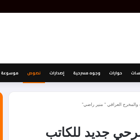
اسات
حوارات
وجوه مسرحية
إصدارات
نصوص
موسوعة ا
والمخرج العراقي ” منير راضي”
حي جديد للكاتب