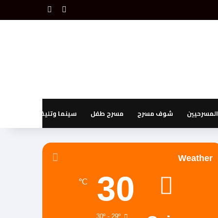
بحث عن
إضافة عمود جانبي
لمسرحيين
شوف مسرح
مسرح طفل
سينما وتليفزيون
Weather
30
℃
30º - 29º