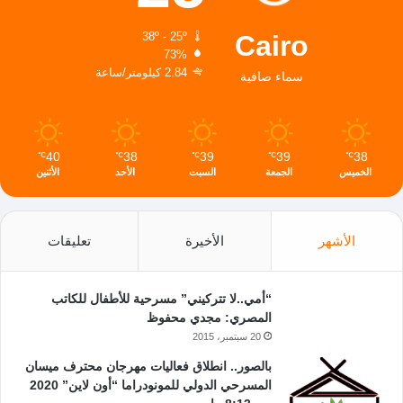
Cairo
38º - 25º
73%
2.84 كيلومتر/ساعة
سماء صافية
40
38
39
39
38
℃
℃
℃
℃
℃
الخميس
الجمعة
السبت
الأحد
الأثنين
الأشهر
الأخيرة
تعليقات
“أمي..لا تتركيني” مسرحية للأطفال للكاتب
المصري: مجدي محفوظ
20 سبتمبر، 2015
بالصور.. انطلاق فعاليات مهرجان محترف ميسان
المسرحي الدولي للمونودراما “أون لاين” 2020