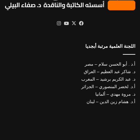
X
فيسبوك
يوتيوب
انستقرام
اللجنة العلمية مرتبة أبجديا
أ.د . أبو الحسن سلام – مصر
د. شاكر عبد العظيم – العراق
د. عبد الكريم برشيد – المغرب
أ.د. لخضر المنصوري – الجزائر
د. مروة مهدي – ألمانيا
أ.د. هشام زين الدين – لبنان