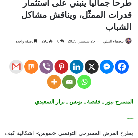
طرحا جماليا ينبني على استثمار
قدرات الممثّل، ويناقش مشاكل
الشباب
د.صفاء البيلي
26 سبتمبر، 2015
0
291
دقيقة واحدة
المسرح نيوز ـ قفصة ـ تونس ـ نزار السعيدي
ــــ
يطرح العرض المسرحي التونسي «سوس» اشكالية كيف