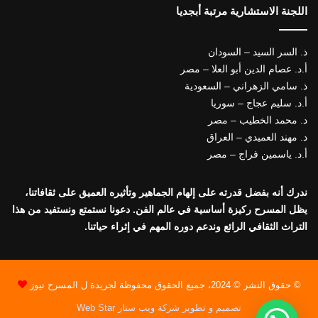
اللجنة الاستشارية مرتبة أبجديا
ذ. السر السيد – السودان
أ.د. عصام الدين أبو العلا – مصر
ذ. سامي الزهراني – السعودية
أ.د. سليم عجاج – سوريا
د. محمد الخطيب – مصر
د. مهند العميدي – العراق
أ.د. ياسمين فراج – مصر
ندرك أنه بفضل قدرته على إلهام الجماهير وتأثيره العميق على ثقافاتنا،
يظل المسرح ركيزة أساسية في عالم الفن. دعونا نستمتع ونستفيد من هذا
التراث الثقافي الرائع وندعم دوره المهم في إثراء حياتنا.
© حقوق النشر © 2024، جميع الحقوق محفوظة لجريدة ل المسرح نيوز
تصميم و تطوير شركة ويب ستار Web Star