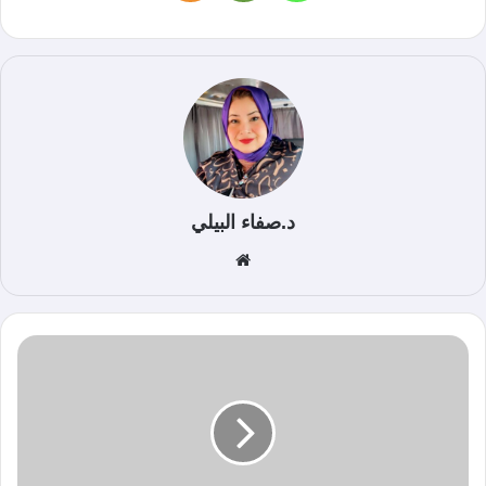
د.صفاء البيلي
موق
ع
الوي
ب