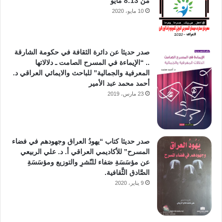
من 8:13 مايو
10 مايو، 2020
صدر حديثا عن دائرة الثقافة في حكومة الشارقة
.. “الإيماءة في المسرح الصامت ـ دلالاتها
المعرفية والجمالية” للباحث والايمائي العراقي د.
أحمد محمد عبد الأمير
23 مارس، 2019
صدر حديثا كتاب “يهودُ العراق وجهودهم في فضاء
المسرح” للأكاديمي العراقي أ. د. علي الربيعي
عن مؤسَسَةِ صَفاء للنّشرِ والتوزيع ومؤسَسَةِ
الصَّادق الثَّقافية.
9 يناير، 2020